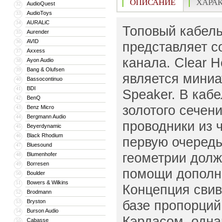
ОПИСАНИЕ
ХАРА
AudioQuest
32
AudioToys
33
AURALiC
34
Топовый кабель
Aurender
35
AVID
36
представляет с
Axxess
37
канала. Clear 
Ayon Audio
38
Bang & Olufsen
39
является миниа
Bassocontinuo
40
BDI
41
Speaker. В каб
BenQ
42
золотого сечен
Benz Micro
43
Bergmann Audio
44
проводники из 
Beyerdynamic
45
Black Rhodium
46
первую очередь
Bluesound
47
геометрии долж
Blumenhofer
48
Borresen
49
помощи дополн
Boulder
50
Bowers & Wilkins
51
Концепция свив
Brodmann
52
базе пропорций
Bryston
53
Burson Audio
54
Кэрдасом, одна
Cabasse
55