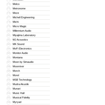
Melco
174
Metronome
175
Meze
176
Michell Engineering
177
Michi
178
Micro Magic
179
Millennium Audio
180
Miyajima Laboratory
181
MJ Acoustics
182
MK Sound
183
MoFi Electronics
184
Monitor Audio
185
Montana
186
Moon by Simaudio
187
Moonriver
188
Morch
189
Morel
190
MSB Technology
191
Mudra Akustik
192
Munari
193
Music Hall
194
Musical Fidelity
195
Myryad
196