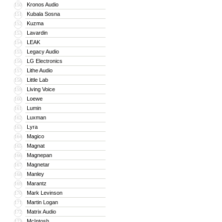
Kronos Audio
150
Kubala Sosna
151
Kuzma
152
Lavardin
153
LEAK
154
Legacy Audio
155
LG Electronics
156
Lithe Audio
157
Little Lab
158
Living Voice
159
Loewe
160
Lumin
161
Luxman
162
Lyra
163
Magico
164
Magnat
165
Magnepan
166
Magnetar
167
Manley
168
Marantz
169
Mark Levinson
170
Martin Logan
171
Matrix Audio
172
McIntosh
173