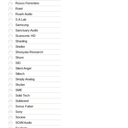
Rosso Fiorentino
268
Rotel
269
Ruark Audio
270
S.A.Lab
271
Samsung
272
Sanctuary Audio
273
Scansonic HD
274
Shanling
275
Shelter
276
Shunyata Research
277
Shure
278
SID
279
Silent Angel
280
Siltech
281
Simply Analog
282
Skylan
283
SME
284
Solid Tech
285
Solidsteel
286
Sonus Faber
287
Sony
288
Sorane
289
SOtM Audio
290