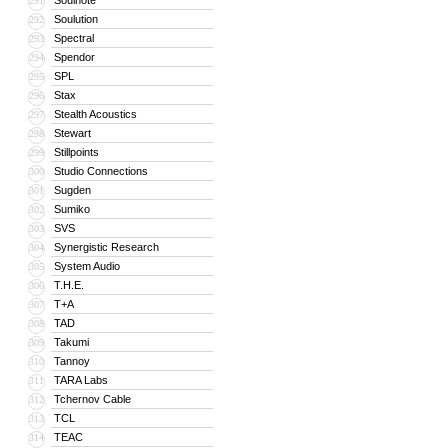
Soulnote
291
Soulution
292
Spectral
293
Spendor
294
SPL
295
Stax
296
Stealth Acoustics
297
Stewart
298
Stillpoints
299
Studio Connections
300
Sugden
301
Sumiko
302
SVS
303
Synergistic Research
304
System Audio
305
T.H.E.
306
T+A
307
TAD
308
Takumi
309
Tannoy
310
TARA Labs
311
Tchernov Cable
312
TCL
313
TEAC
314