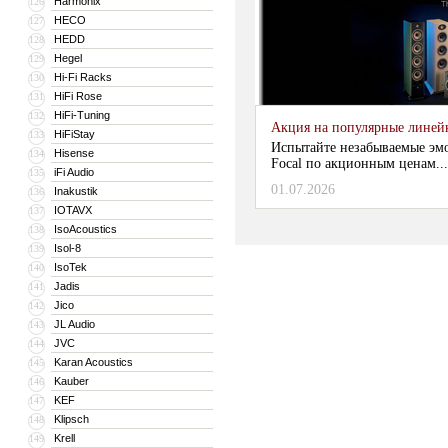
Harmonix
126
HECO
127
HEDD
128
Hegel
129
Hi-Fi Racks
130
HiFi Rose
131
HiFi-Tuning
132
Акция на популярные линейки
HiFiStay
133
Испытайте незабываемые эм
Hisense
134
Focal по акционным ценам...
iFi Audio
135
01.07.2026
Inakustik
136
IOTAVX
137
IsoAcoustics
138
Isol-8
139
IsoTek
140
Jadis
141
Jico
142
JL Audio
143
JVC
144
Karan Acoustics
145
Kauber
146
KEF
147
Klipsch
148
Krell
149