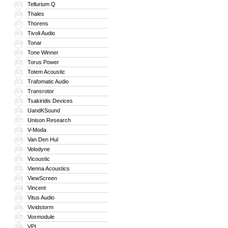
Tellurium Q
315
Thales
316
Thorens
317
Tivoli Audio
318
Tonar
319
Tone Winner
320
Torus Power
321
Totem Acoustic
322
Trafomatic Audio
323
Transrotor
324
Tsakiridis Devices
325
UandKSound
326
Unison Research
327
V-Moda
328
Van Den Hul
329
Velodyne
330
Vicoustic
331
Vienna Acoustics
332
ViewScreen
333
Vincent
334
Vitus Audio
335
Vividstorm
336
Voxmodule
337
VPI
338