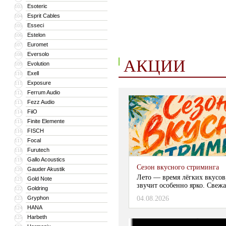
Esoteric
103
Esprit Cables
104
Esseci
105
Estelon
106
Euromet
107
Eversolo
108
АКЦИИ
Evolution
109
Exell
110
Exposure
111
Ferrum Audio
112
Fezz Audio
113
FiiO
114
Finite Elemente
115
FISCH
116
Focal
117
Furutech
118
Gallo Acoustics
119
Сезон вкусного стриминга
Gauder Akustik
120
Лето — время лёгких вкусов
Gold Note
121
звучит особенно ярко. Свежа
Goldring
122
Gryphon
04.08.2026
123
HANA
124
Harbeth
125