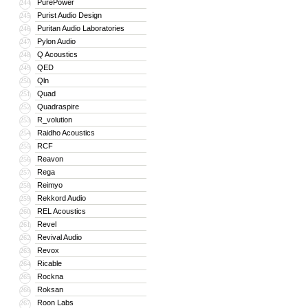
PurePower
244
Purist Audio Design
245
Puritan Audio Laboratories
246
Pylon Audio
247
Q Acoustics
248
QED
249
Qln
250
Quad
251
Quadraspire
252
R_volution
253
Raidho Acoustics
254
RCF
255
Reavon
256
Rega
257
Reimyo
258
Rekkord Audio
259
REL Acoustics
260
Revel
261
Revival Audio
262
Revox
263
Ricable
264
Rockna
265
Roksan
266
Roon Labs
267