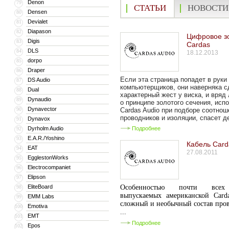
Denon
79
СТАТЬИ
НОВОСТИ
Densen
80
Devialet
81
Diapason
82
Цифровое з
Digis
83
Cardas
DLS
84
18.12.2013
dorpo
85
Draper
86
Если эта страница попадет в руки
DS Audio
87
компьютерщиков, они наверняка 
Dual
88
характерный жест у виска, и вряд 
Dynaudio
89
о принципе золотого сечения, исп
Dynavector
90
Cardas Audio при подборе соотнош
проводников и изоляции, спасет де
Dynavox
91
Dyrholm Audio
Подробнее
92
E.A.R./Yoshino
93
Кабель Card
EAT
94
27.08.2011
EgglestonWorks
95
Electrocompaniet
96
Elipson
97
EliteBoard
Особенностью почти всех 
98
выпускаемых американской Carda
EMM Labs
99
сложный и необычный состав про
Emotiva
100
...
EMT
101
Подробнее
Epos
102