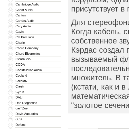
Cambridge Audio
56
присутствует в 
Canor Audio
57
Canton
58
Для стереофони
Cardas Audio
59
Cary Audio
60
Когда кабель, 
Cayin
61
CH Precision
62
собственное зв
Chario
63
Кэрдас создал 
Chord Company
64
Chord Electronics
65
вызываемый флу
Clearaudio
66
CODA
67
последовательн
Constellation Audio
68
множитель. В т
Copland
69
Creaktiv
70
(кстати, как и 
Creek
71
Cyrus
72
математическая
DALI
73
"золотое сечен
Dan D’Agostino
74
darTZeel
75
Davis Acoustics
76
dCS
77
Defunc
78