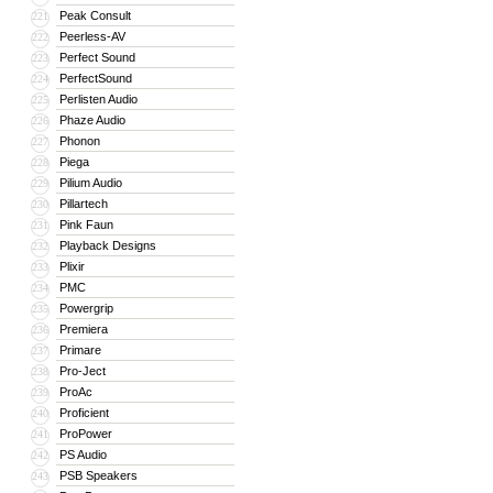
Peak Consult
221
Peerless-AV
222
Perfect Sound
223
PerfectSound
224
Perlisten Audio
225
Phaze Audio
226
Phonon
227
Piega
228
Pilium Audio
229
Pillartech
230
Pink Faun
231
Playback Designs
232
Plixir
233
PMC
234
Powergrip
235
Premiera
236
Primare
237
Pro-Ject
238
ProAc
239
Proficient
240
ProPower
241
PS Audio
242
PSB Speakers
243