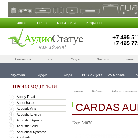
Главная
Почта
Карта сайта
Избранное
+7 495 51
+7 495 77
О компании
Салон
Услуги
Доставка
Оплата
Акустика
Аудио
Видео
PRO АУДИО
AV-мебель
К
ПРОИЗВОДИТЕЛИ
Главная
Кабели
Кабели для наушн
Abbey Road
1
Accuphase
2
CARDAS AU
Accustic Arts
3
Acoustic Energy
4
Acoustic Signature
5
Код: 54870
Acoustic Solid
6
Acoustical Systems
7
Aesthetix
8