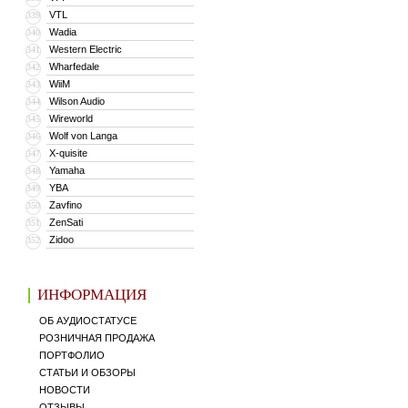
VTL
339
Wadia
340
Western Electric
341
Wharfedale
342
WiiM
343
Wilson Audio
344
Wireworld
345
Wolf von Langa
346
X-quisite
347
Yamaha
348
YBA
349
Zavfino
350
ZenSati
351
Zidoo
352
ИНФОРМАЦИЯ
ОБ АУДИОСТАТУСЕ
РОЗНИЧНАЯ ПРОДАЖА
ПОРТФОЛИО
СТАТЬИ И ОБЗОРЫ
НОВОСТИ
ОТЗЫВЫ