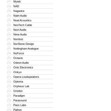
Mytek
197
NAD
198
Nagaoka
199
Naim Audio
200
Neat Acoustics
201
NeoTech Cable
202
Next Audio
203
Nime Audio
204
Nordost
205
NorStone Design
206
Nottingham Analogue
207
NuForce
208
Octavio
209
Odeon Audio
210
Onix Electronics
211
Onkyo
212
Opera Loudspeakers
213
Optoma
214
Orpheus Lab
215
Ortofon
216
Paradigm
217
Parasound
218
Pass Labs
219
Pathos
220