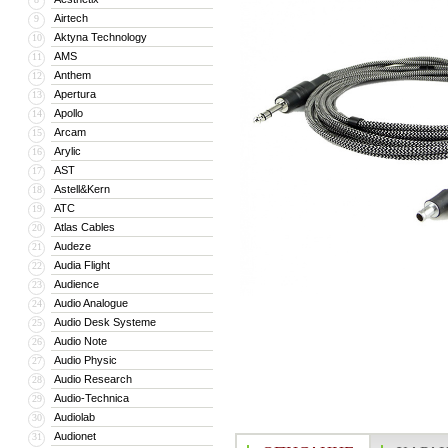
Airtech
9
Aktyna Technology
10
AMS
11
Anthem
12
Apertura
13
Apollo
14
Arcam
15
Arylic
16
AST
17
Astell&Kern
18
ATC
19
Atlas Cables
20
Audeze
21
Audia Flight
22
Audience
23
Audio Analogue
24
Audio Desk Systeme
25
Audio Note
26
Audio Physic
27
Audio Research
28
Audio-Technica
29
Audiolab
30
Audionet
31