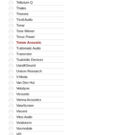
Tellurium Q
315
Thales
316
Thorens
317
Tivoli Audio
318
Tonar
319
Tone Winner
320
Torus Power
321
Totem Acoustic
322
Trafomatic Audio
323
Transrotor
324
Tsakiridis Devices
325
UandKSound
326
Unison Research
327
V-Moda
328
Van Den Hul
329
Velodyne
330
Vicoustic
331
Vienna Acoustics
332
ViewScreen
333
Vincent
334
Vitus Audio
335
Vividstorm
336
Voxmodule
337
VPI
338