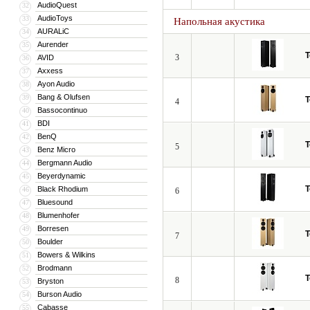
AudioQuest
32
AudioToys
33
Напольная акустика
AURALiC
34
Aurender
35
T
3
AVID
36
Axxess
37
Ayon Audio
38
Bang & Olufsen
39
T
4
Bassocontinuo
40
BDI
41
BenQ
42
T
5
Benz Micro
43
Bergmann Audio
44
Beyerdynamic
45
T
Black Rhodium
46
6
Bluesound
47
Blumenhofer
48
Borresen
49
T
7
Boulder
50
Bowers & Wilkins
51
Brodmann
52
T
8
Bryston
53
Burson Audio
54
Cabasse
55