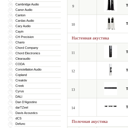
Cambridge Audio
56
T
9
Canor Audio
57
Canton
58
Cardas Audio
59
T
10
Cary Audio
60
Cayin
61
CH Precision
62
Настенная акустика
Chario
63
Chord Company
64
T
11
Chord Electronics
65
Clearaudio
66
CODA
67
Constellation Audio
68
T
12
Copland
69
Creaktiv
70
Creek
71
T
13
Cyrus
72
DALI
73
Dan D’Agostino
74
T
darTZeel
75
14
Davis Acoustics
76
dCS
77
Полочная акустика
Defunc
78