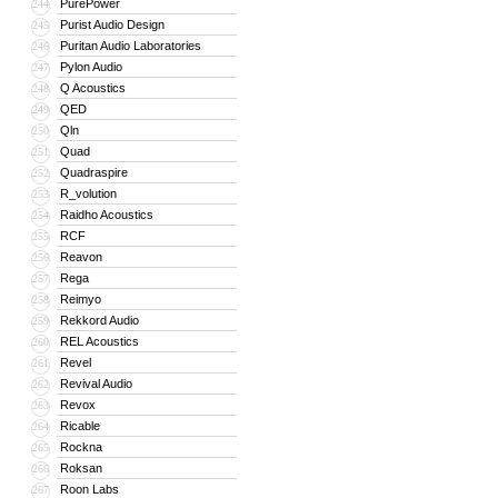
PurePower
244
Purist Audio Design
245
Puritan Audio Laboratories
246
Pylon Audio
247
Q Acoustics
248
QED
249
Qln
250
Quad
251
Quadraspire
252
R_volution
253
Raidho Acoustics
254
RCF
255
Reavon
256
Rega
257
Reimyo
258
Rekkord Audio
259
REL Acoustics
260
Revel
261
Revival Audio
262
Revox
263
Ricable
264
Rockna
265
Roksan
266
Roon Labs
267