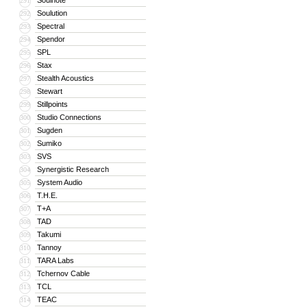
Soulnote
291
Soulution
292
Spectral
293
Spendor
294
SPL
295
Stax
296
Stealth Acoustics
297
Stewart
298
Stillpoints
299
Studio Connections
300
Sugden
301
Sumiko
302
SVS
303
Synergistic Research
304
System Audio
305
T.H.E.
306
T+A
307
TAD
308
Takumi
309
Tannoy
310
TARA Labs
311
Tchernov Cable
312
TCL
313
TEAC
314