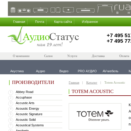
Главная
Почта
Карта сайта
Избранное
+7 495 51
+7 495 77
О компании
Салон
Услуги
Доставка
Оплата
Акустика
Аудио
Видео
PRO АУДИО
AV-мебель
К
ПРОИЗВОДИТЕЛИ
Главная
Каталог
Totem Acoustic
TOTEM ACOUSTIC
Abbey Road
1
Accuphase
2
Accustic Arts
3
К
Acoustic Energy
4
A
Acoustic Signature
5
о
Acoustic Solid
6
п
Acoustical Systems
7
Aesthetix
8