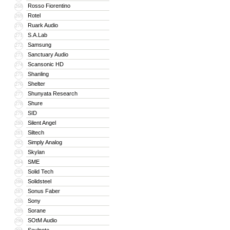
Rosso Fiorentino
268
Rotel
269
Ruark Audio
270
S.A.Lab
271
Samsung
272
Sanctuary Audio
273
Scansonic HD
274
Shanling
275
Shelter
276
Shunyata Research
277
Shure
278
SID
279
Silent Angel
280
Siltech
281
Simply Analog
282
Skylan
283
SME
284
Solid Tech
285
Solidsteel
286
Sonus Faber
287
Sony
288
Sorane
289
SOtM Audio
290