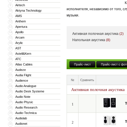
К
Airtech
9
исполнителя, независимо от того, с
Aktyna Technology
10
музыки.
AMS
11
Anthem
12
Акустические системы Totem Acoust
Apertura
13
компактные конструкции восхищают с
Apollo
14
Активная полочная акустика
(2)
репутацию среди слушателей музыки
Arcam
15
Напольная акустика
(8)
Arylic
16
бросает вызов границам корпуса кол
AST
17
Хотя ключевая роль акустической си
Astell&Kern
18
почему большинство акустических си
ATC
19
Atlas Cables
Прайс-лист
Прайс-лист с фот
20
если вы ищете что-то более уникаль
Audeze
21
которые гарантированно удовлетвор
Audia Flight
22
№
Сравнить
Audience
Акустические системы Totem Acousti
23
Audio Analogue
24
Активная полочная акустика
Audio Desk Systeme
25
Audio Note
26
Audio Physic
27
T
1
Audio Research
28
Audio-Technica
29
Audiolab
30
T
2
Audionet
31