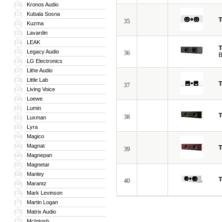
Kronos Audio
150
Kubala Sosna
151
T
35
Kuzma
152
Lavardin
153
LEAK
154
T
Legacy Audio
155
36
B
LG Electronics
156
Lithe Audio
157
Little Lab
158
T
37
Living Voice
159
Loewe
160
Lumin
161
T
38
Luxman
162
Lyra
163
Magico
164
Magnat
165
T
39
Magnepan
166
Magnetar
167
Manley
168
T
40
Marantz
169
Mark Levinson
170
Martin Logan
171
Matrix Audio
172
McIntosh
173