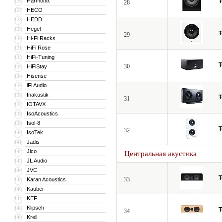
Harmonix
T
126
28
HECO
127
HEDD
128
Hegel
129
T
29
Hi-Fi Racks
130
HiFi Rose
131
HiFi-Tuning
132
T
30
HiFiStay
133
Hisense
134
iFi Audio
135
Inakustik
136
T
31
IOTAVX
137
IsoAcoustics
138
Isol-8
139
T
32
IsoTek
140
Jadis
141
Jico
142
Центральная акустика
JL Audio
143
JVC
144
T
33
Karan Acoustics
145
Kauber
146
KEF
147
Klipsch
148
T
34
Krell
149