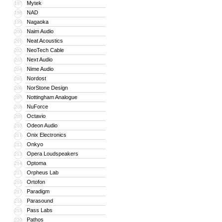
Mytek
197
NAD
198
Nagaoka
199
Naim Audio
200
Neat Acoustics
201
NeoTech Cable
202
Next Audio
203
Nime Audio
204
Nordost
205
NorStone Design
206
Nottingham Analogue
207
NuForce
208
Octavio
209
Odeon Audio
210
Onix Electronics
211
Onkyo
212
Opera Loudspeakers
213
Optoma
214
Orpheus Lab
215
Ortofon
216
Paradigm
217
Parasound
218
Pass Labs
219
Pathos
220