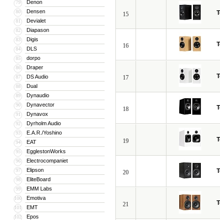
Denon
79
Densen
80
T
15
Devialet
81
Diapason
82
Digis
83
T
16
DLS
84
dorpo
85
Draper
86
T
DS Audio
87
17
Dual
88
Dynaudio
89
Dynavector
90
T
18
Dynavox
91
Dyrholm Audio
92
E.A.R./Yoshino
93
T
19
EAT
94
EgglestonWorks
95
Electrocompaniet
96
Elipson
97
T
20
EliteBoard
98
EMM Labs
99
Emotiva
100
T
21
EMT
101
Epos
102