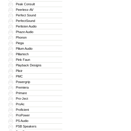
Peak Consult
221
Peerless-AV
222
Perfect Sound
223
PerfectSound
224
Perlisten Audio
225
Phaze Audio
226
Phonon
227
Piega
228
Pilium Audio
229
Pillartech
230
Pink Faun
231
Playback Designs
232
Plixir
233
PMC
234
Powergrip
235
Premiera
236
Primare
237
Pro-Ject
238
ProAc
239
Proficient
240
ProPower
241
PS Audio
242
PSB Speakers
243