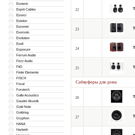
Esoteric
103
T
Esprit Cables
22
104
Esseci
105
Estelon
106
Euromet
107
T
23
Eversolo
108
Evolution
109
Exell
110
T
24
Exposure
111
Ferrum Audio
112
Fezz Audio
113
FiiO
114
T
25
Finite Elemente
115
FISCH
116
Сабвуферы для дома
Focal
117
Furutech
118
Gallo Acoustics
119
T
26
Gauder Akustik
120
Gold Note
121
Goldring
122
T
27
Gryphon
123
HANA
124
Harbeth
125