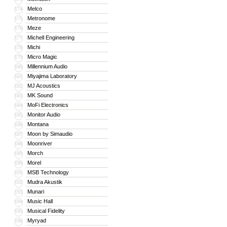
Melco
174
Metronome
175
Meze
176
Michell Engineering
177
Michi
178
Micro Magic
179
Millennium Audio
180
Miyajima Laboratory
181
MJ Acoustics
182
MK Sound
183
MoFi Electronics
184
Monitor Audio
185
Montana
186
Moon by Simaudio
187
Moonriver
188
Morch
189
Morel
190
MSB Technology
191
Mudra Akustik
192
Munari
193
Music Hall
194
Musical Fidelity
195
Myryad
196