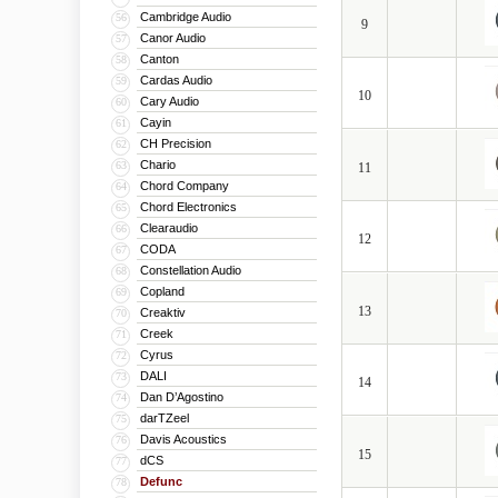
Cambridge Audio
56
9
Canor Audio
57
Canton
58
Cardas Audio
59
10
Cary Audio
60
Cayin
61
CH Precision
62
Chario
63
11
Chord Company
64
Chord Electronics
65
Clearaudio
66
12
CODA
67
Constellation Audio
68
Copland
69
13
Creaktiv
70
Creek
71
Cyrus
72
DALI
73
14
Dan D’Agostino
74
darTZeel
75
Davis Acoustics
76
15
dCS
77
Defunc
78