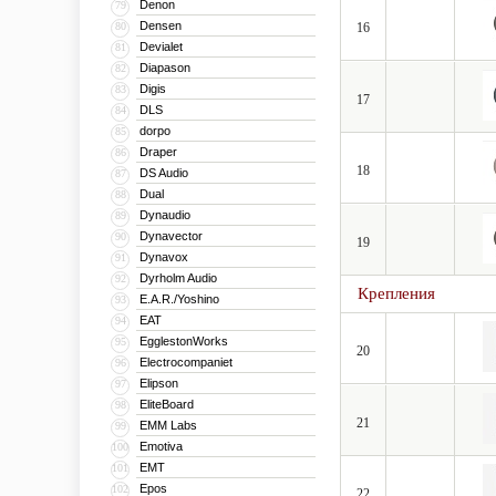
Denon
79
Densen
80
16
Devialet
81
Diapason
82
Digis
83
17
DLS
84
dorpo
85
Draper
86
18
DS Audio
87
Dual
88
Dynaudio
89
Dynavector
90
19
Dynavox
91
Dyrholm Audio
92
Крепления
E.A.R./Yoshino
93
EAT
94
EgglestonWorks
95
20
Electrocompaniet
96
Elipson
97
EliteBoard
98
21
EMM Labs
99
Emotiva
100
EMT
101
Epos
102
22