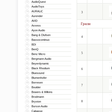
AudioQuest
32
высокое качество звук
AudioToys
33
AURALiC
34
3
На данный момент Defun
Aurender
35
30 х 13,5 см в черном 
AVID
36
Грили
20 х 8,5 см в черном и
Axxess
37
Ayon Audio
38
Bang & Olufsen
39
4
Bassocontinuo
40
BDI
41
BenQ
42
5
Benz Micro
43
Bergmann Audio
44
Beyerdynamic
45
Black Rhodium
46
6
Bluesound
47
Blumenhofer
48
Borresen
49
7
Boulder
50
Bowers & Wilkins
51
Brodmann
52
8
Bryston
53
Burson Audio
54
Cabasse
55