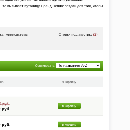
то вызывает путаницу. Бренд Defunc создан для того, чтобы
ает сменные грили разных цветов и цветную кабельную
 оформлением.
ка, минисистемы
Стойки под акустику
(2)
з потоковую службу по вашему выбору, например Spotify,
звук в зависимости от места размещения устройства. Вы
Сортировать:
дить разные мелодии в разных комнатах или позволить одной
 приложении вы с легкостью можете объединить две колонки в
на
В корзину
ках. И наконец, через порт AUX IN, или при помощи
0 руб.
в корзину
0 руб.
0 руб.
в корзину