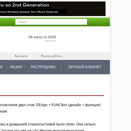
Позиций: 0
06 августа 2026
на 0 руб.
четверг
Контакты
Режим работы
КИ
АКЦИИ
РАСПРОДАЖА
ЛИЧНЫЙ КАБИНЕТ
очетания двух слов: DEsign + FUNCtion (дизайн + функция).
ком!
кс) и домашней стереосистемой было легко. Они сильно
Сегодня это уже не так. Многие мультирум колонки