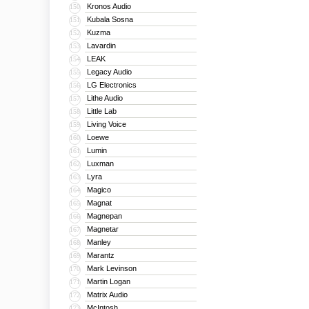
Kronos Audio
150
Kubala Sosna
151
Kuzma
152
Lavardin
153
LEAK
154
Legacy Audio
155
LG Electronics
156
Lithe Audio
157
Little Lab
158
Living Voice
159
Loewe
160
Lumin
161
Luxman
162
Lyra
163
Magico
164
Magnat
165
Magnepan
166
Magnetar
167
Manley
168
Marantz
169
Mark Levinson
170
Martin Logan
171
Matrix Audio
172
McIntosh
173