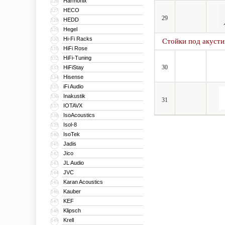
Harmonix
126
HECO
127
29
HEDD
128
Hegel
129
Hi-Fi Racks
130
Стойки под акусти
HiFi Rose
131
HiFi-Tuning
132
30
HiFiStay
133
Hisense
134
iFi Audio
135
Inakustik
136
31
IOTAVX
137
IsoAcoustics
138
Isol-8
139
IsoTek
140
Jadis
141
Jico
142
JL Audio
143
JVC
144
Karan Acoustics
145
Kauber
146
KEF
147
Klipsch
148
Krell
149