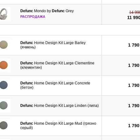
а;
Defunc
Mondo by
Defunc
Grey
14 99
РАСПРОДАЖА
11 99
c производит акустику двух размеров:
или белом цвете и на медной подставке;
ли белом цвете на серебряной подставке.
Defunc
Home Design Kit Large Barley
1 790
(ячмень)
Defunc
Home Design Kit Large Clementine
1 790
(клементин)
Defunc
Home Design Kit Large Concrete
1 790
(бетон)
1 790
Defunc
Home Design Kit Large Linden (липа)
Defunc
Home Design Kit Large Mud (грязно
1 790
серый)