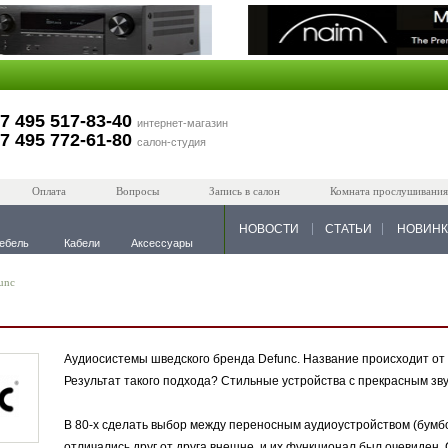
7 495 517-83-40
интернет-магазин
7 495 772-61-80
салон-студия
Оплата
Вопросы
Запись в салон
Комната прослушивания
НОВОСТИ
СТАТЬИ
НОВИН
ебель
Кабели
Аксессуары
unc
Аудиосистемы шведского бренда Defunc. Название происходит от с
Результат такого подхода? Стильные устройства с прекрасным зву
В 80-х сделать выбор между переносным аудиоустройством (бумбо
отличались друг от друга внешне, и их функционал был очевиден. 