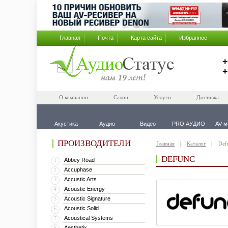
Главная
Почта
Карта сайта
Избранное
+
+
О компании
Салон
Услуги
Доставка
Акустика
Аудио
Видео
PRO АУДИО
AV-м
ПРОИЗВОДИТЕЛИ
Главная
Каталог
Def
DEFUNC
Abbey Road
1
Accuphase
2
Accustic Arts
3
Acoustic Energy
4
Acoustic Signature
5
Acoustic Solid
6
Acoustical Systems
7
Aesthetix
8