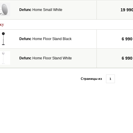
19 99
Defunc
Home Small White
ку
6 990
Defunc
Home Floor Stand Black
6 990
Defunc
Home Floor Stand White
Страницы из
1