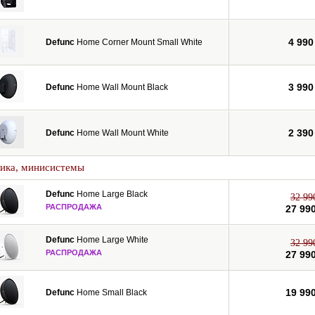
4 990
Defunc
Home Corner Mount Small White
3 990
Defunc
Home Wall Mount Black
2 390
Defunc
Home Wall Mount White
тика, минисистемы
Defunc
Home Large Black
32 99
РАСПРОДАЖА
27 99
Defunc
Home Large White
32 99
РАСПРОДАЖА
27 99
19 99
Defunc
Home Small Black