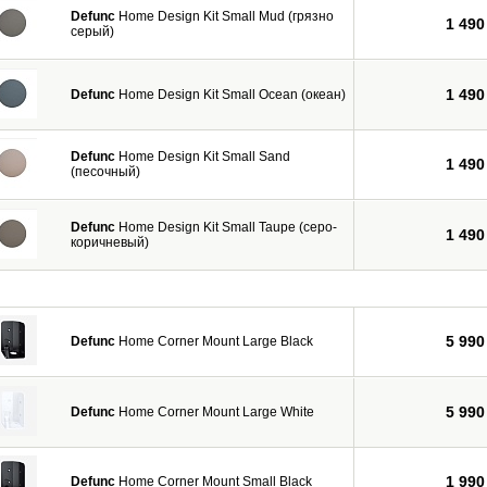
Defunc
Home Design Kit Small Mud (грязно
1 490
серый)
1 490
Defunc
Home Design Kit Small Ocean (океан)
Defunc
Home Design Kit Small Sand
1 490
(песочный)
Defunc
Home Design Kit Small Taupe (серо-
1 490
коричневый)
5 990
Defunc
Home Corner Mount Large Black
5 990
Defunc
Home Corner Mount Large White
1 990
Defunc
Home Corner Mount Small Black