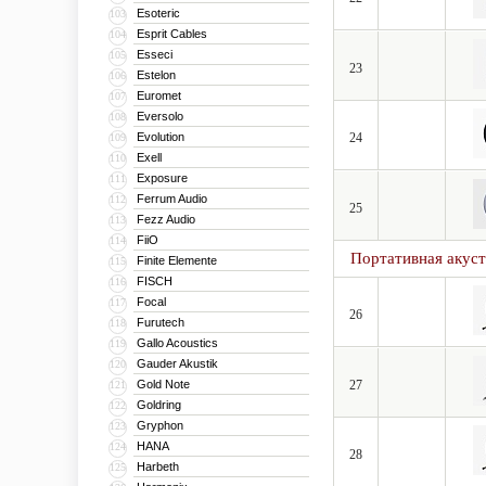
Esoteric
103
Esprit Cables
104
Esseci
105
23
Estelon
106
Euromet
107
Eversolo
108
Evolution
24
109
Exell
110
Exposure
111
Ferrum Audio
112
25
Fezz Audio
113
FiiO
114
Портативная акус
Finite Elemente
115
FISCH
116
Focal
117
26
Furutech
118
Gallo Acoustics
119
Gauder Akustik
120
Gold Note
27
121
Goldring
122
Gryphon
123
HANA
124
28
Harbeth
125