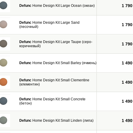
1 790
Defunc
Home Design Kit Large Ocean (океан)
Defunc
Home Design Kit Large Sand
1 790
(песочный)
Defunc
Home Design Kit Large Taupe (серо-
1 790
коричневый)
1 490
Defunc
Home Design Kit Small Barley (ячмень)
Defunc
Home Design Kit Small Clementine
1 490
(клементин)
Defunc
Home Design Kit Small Concrete
1 490
(бетон)
1 490
Defunc
Home Design Kit Small Linden (липа)