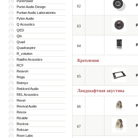
PurePower
244
P
62
Purist Audio Design
245
Puritan Audio Laboratories
246
Pylon Audio
247
Q Acoustics
248
P
63
QED
249
Qln
250
Quad
251
P
64
Quadraspire
252
R_volution
253
Raidho Acoustics
254
Крепления
RCF
255
Reavon
256
P
65
Rega
257
Reimyo
258
Rekkord Audio
259
Ландшафтная акустика
REL Acoustics
260
Revel
261
P
Revival Audio
66
262
Revox
263
Ricable
264
Rockna
265
P
67
Roksan
266
Roon Labs
267