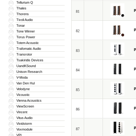
Tellurium Q
315
Thales
316
P
81
Thorens
317
Tivoli Audio
318
Tonar
319
P
82
Tone Winner
320
Torus Power
321
Totem Acoustic
322
Trafomatic Audio
323
P
83
Transrotor
324
Tsakiridis Devices
325
UandKSound
326
P
84
Unison Research
327
V-Moda
328
Van Den Hul
329
P
Velodyne
330
85
Vicoustic
331
Vienna Acoustics
332
ViewScreen
333
P
86
Vincent
334
Vitus Audio
335
Vividstorm
336
P
87
Voxmodule
337
VPI
338