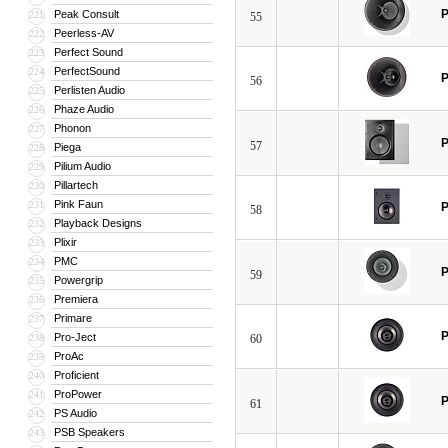
P
Peak Consult
221
55
Peerless-AV
222
Perfect Sound
223
PerfectSound
224
P
56
Perlisten Audio
225
Phaze Audio
226
Phonon
227
P
57
Piega
228
Pilium Audio
229
Pillartech
230
Pink Faun
231
P
58
Playback Designs
232
Plixir
233
PMC
234
P
59
Powergrip
235
Premiera
236
Primare
237
P
Pro-Ject
238
60
ProAc
239
Proficient
240
ProPower
241
P
61
PS Audio
242
PSB Speakers
243