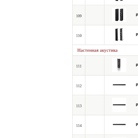
P
109
P
110
Настенная акустика
P
111
P
112
P
113
P
114