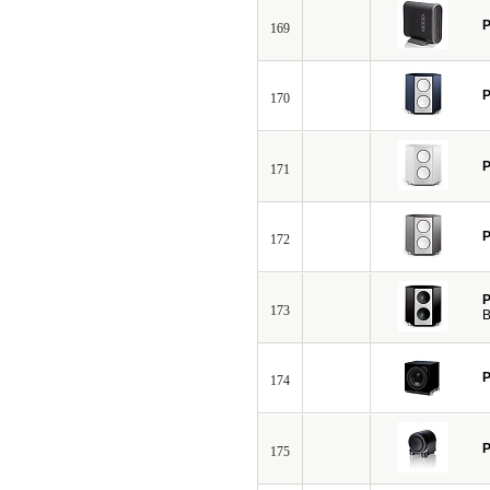
P
169
P
170
P
171
P
172
P
173
B
P
174
P
175