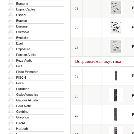
Esoteric
103
P
21
Esprit Cables
104
Esseci
105
Estelon
106
Euromet
107
P
22
Eversolo
108
Evolution
109
Exell
110
P
23
Exposure
111
Ferrum Audio
112
Fezz Audio
113
Встраиваемая акустика
FiiO
114
Finite Elemente
115
P
24
FISCH
116
Focal
117
Furutech
118
Gallo Acoustics
119
P
25
Gauder Akustik
120
Gold Note
121
Goldring
122
P
26
Gryphon
123
HANA
124
Harbeth
125