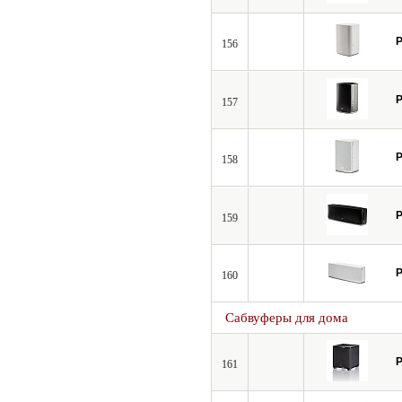
P
156
P
157
P
158
P
159
P
160
Сабвуферы для дома
P
161