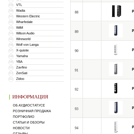
VTL
339
Wadia
340
P
88
Western Electric
341
Wharfedale
342
WiiM
343
P
89
Wilson Audio
344
Wireworld
345
Wolf von Langa
346
P
X-quisite
347
90
Yamaha
348
YBA
349
Zavfino
350
P
91
ZenSati
351
Zidoo
352
P
92
ИНФОРМАЦИЯ
ОБ АУДИОСТАТУСЕ
P
93
РОЗНИЧНАЯ ПРОДАЖА
ПОРТФОЛИО
СТАТЬИ И ОБЗОРЫ
P
94
НОВОСТИ
ОТЗЫВЫ