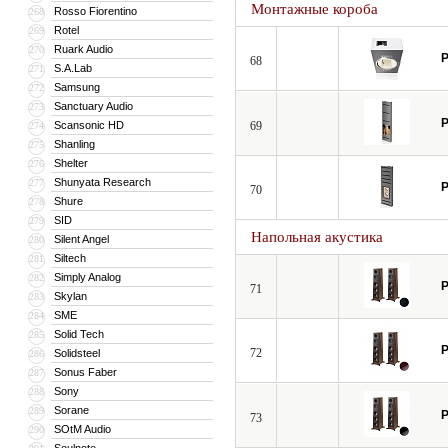
Монтажные короба
Rosso Fiorentino
268
Rotel
269
Ruark Audio
270
P
68
S.A.Lab
271
Samsung
272
Sanctuary Audio
273
P
Scansonic HD
69
274
Shanling
275
Shelter
276
Shunyata Research
277
P
70
Shure
278
SID
279
Напольная акустика
Silent Angel
280
Siltech
281
Simply Analog
282
P
71
Skylan
283
SME
284
Solid Tech
285
P
72
Solidsteel
286
Sonus Faber
287
Sony
288
Sorane
289
P
73
SOtM Audio
290