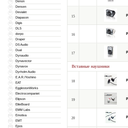
Denon
79
Densen
80
Devialet
81
P
15
Diapason
82
Digis
83
DLS
84
P
dorpo
85
16
Draper
86
DS Audio
87
Dual
88
P
17
Dynaudio
89
Dynavector
90
Вставные наушники
Dynavox
91
Dyrholm Audio
92
E.A.R./Yoshino
93
P
18
EAT
94
EgglestonWorks
95
Electrocompaniet
96
P
Elipson
97
19
EliteBoard
98
EMM Labs
99
Emotiva
100
P
20
EMT
101
Epos
102