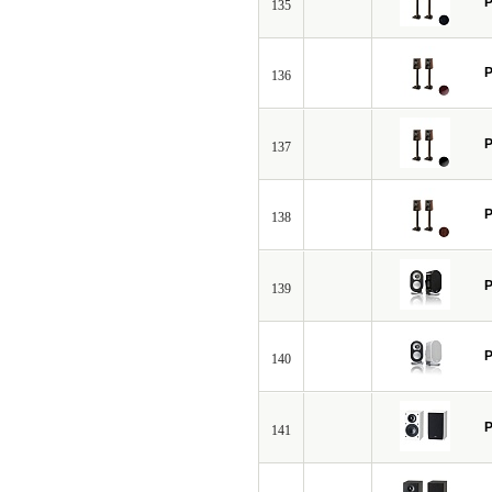
P
135
P
136
P
137
P
138
P
139
P
140
P
141