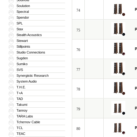
Soulnote
291
Soulution
292
P
74
Spectral
293
Spendor
294
SPL
295
Stax
P
296
75
Stealth Acoustics
297
Stewart
298
Stillpoints
299
P
76
Studio Connections
300
Sugden
301
Sumiko
302
P
77
SVS
303
Synergistic Research
304
System Audio
305
T.H.E.
306
P
78
T+A
307
TAD
308
Takumi
309
P
79
Tannoy
310
TARA Labs
311
Tchernov Cable
312
P
TCL
313
80
TEAC
314