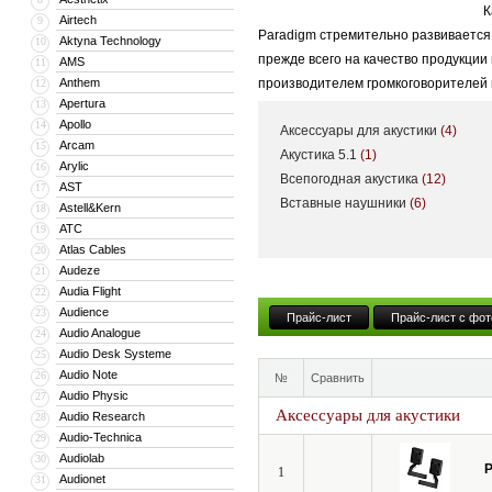
К
Airtech
9
Paradigm стремительно развивается 
Aktyna Technology
10
прежде всего на качество продукции
AMS
11
Anthem
производителем громкоговорителей 
12
Apertura
13
заслуженным авторитетом и регуляр
Apollo
14
Аксессуары для акустики
(4)
наград.
Arcam
15
Акустика 5.1
(1)
Arylic
16
Две первые модели ― Model 7 и Mo
Всепогодная акустика
(12)
AST
17
(некоторые из них и по сей день сот
Вставные наушники
(6)
Astell&Kern
18
анодированными золотом алюминиев
ATC
19
флагманской серии Reference Signat
Atlas Cables
20
моделях купол СЧ-динамика штампов
Audeze
21
этого имела среднечастотники из л
Audia Flight
22
Audience
они оснащаются полипропиленовым
23
Прайс-лист
Прайс-лист с фот
Audio Analogue
24
Затем под брендом Paradigm появилас
Audio Desk Systeme
25
предыдущей ― усовершенствованный 
Audio Note
26
№
Сравнить
Audio Physic
27
Все динамики произведены из специ
Аксессуары для акустики
Audio Research
28
В 2009 году появилась информация о
Audio-Technica
29
степени изменилась. В первую очере
Audiolab
30
P
1
Audionet
31
фазоинвертора эллиптического профи