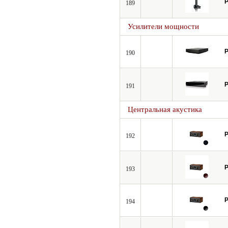
P
189
Усилители мощности
P
190
P
191
Центральная акустика
P
192
P
193
P
194