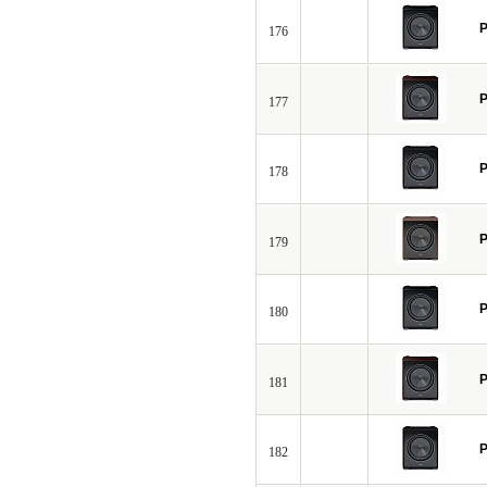
P
176
P
177
P
178
P
179
P
180
P
181
P
182