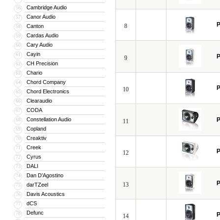
Cambridge Audio
56
Canor Audio
57
P
8
Canton
58
Cardas Audio
59
Cary Audio
60
Cayin
61
P
9
CH Precision
62
Chario
63
Chord Company
64
P
10
Chord Electronics
65
Clearaudio
66
CODA
67
Constellation Audio
P
68
11
Copland
69
Creaktiv
70
Creek
71
P
12
Cyrus
72
DALI
73
Dan D’Agostino
74
P
13
darTZeel
75
Davis Acoustics
76
dCS
77
Defunc
78
P
14