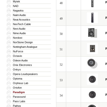
Mytek
197
P
48
NAD
198
Nagaoka
199
Naim Audio
200
P
49
Neat Acoustics
201
NeoTech Cable
202
Next Audio
203
P
Nime Audio
204
50
Nordost
205
NorStone Design
206
Nottingham Analogue
207
P
51
NuForce
208
Octavio
209
Odeon Audio
210
P
52
Onix Electronics
211
Onkyo
212
Opera Loudspeakers
213
Optoma
214
P
53
Orpheus Lab
215
Ortofon
216
Paradigm
217
P
54
Parasound
218
Pass Labs
219
Pathos
220