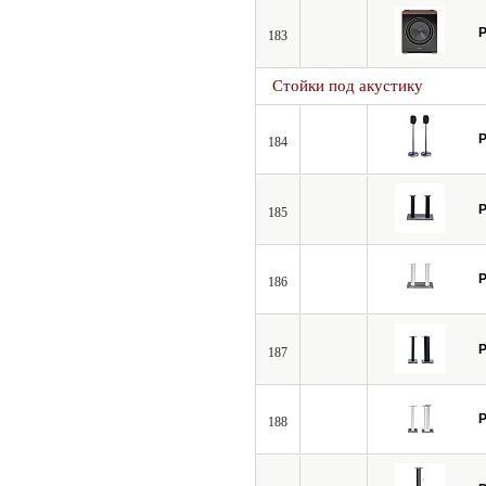
P
183
Стойки под акустику
P
184
P
185
P
186
P
187
P
188