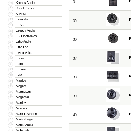
P
34
Kronos Audio
150
Kubala Sosna
151
Kuzma
152
Lavardin
153
P
35
LEAK
154
Legacy Audio
155
LG Electronics
156
P
36
Lithe Audio
157
Little Lab
158
Living Voice
159
P
Loewe
37
160
Lumin
161
Luxman
162
Lyra
163
P
38
Magico
164
Magnat
165
Magnepan
166
P
39
Magnetar
167
Manley
168
Marantz
169
Mark Levinson
P
170
40
Martin Logan
171
Matrix Audio
172
McIntosh
173