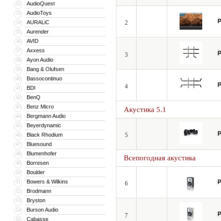
AudioQuest
32
в качестве внутреннего демпфирующе
AudioToys
33
P
AURALiC
2
34
Aurender
35
AVID
36
Axxess
37
P
3
Ayon Audio
38
Bang & Olufsen
39
Bassocontinuo
40
P
4
BDI
41
BenQ
42
Benz Micro
43
Акустика 5.1
Bergmann Audio
44
Beyerdynamic
45
P
Black Rhodium
5
46
Bluesound
47
Blumenhofer
48
Всепогодная акустика
Borresen
49
Boulder
50
Bowers & Wilkins
P
51
6
Brodmann
52
Bryston
53
Burson Audio
54
P
7
Cabasse
55