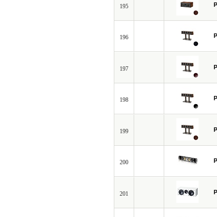
P
195
P
196
P
197
P
198
P
199
P
200
P
201