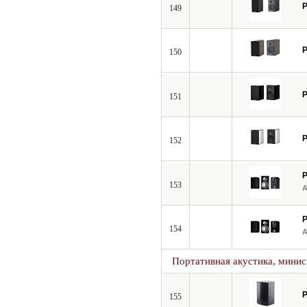
P
149
P
150
P
151
P
152
P
153
P
154
Портативная акустика, мини
P
155