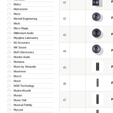
P
41
Melco
174
Metronome
175
Meze
176
P
42
Michell Engineering
177
Michi
178
Micro Magic
179
Millennium Audio
180
P
43
Miyajima Laboratory
181
MJ Acoustics
182
MK Sound
183
P
44
MoFi Electronics
184
Monitor Audio
185
Montana
186
Moon by Simaudio
P
187
45
Moonriver
188
Morch
189
Morel
190
P
46
MSB Technology
191
Mudra Akustik
192
Munari
193
P
47
Music Hall
194
Musical Fidelity
195
Myryad
196