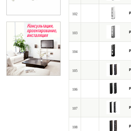
P
102
P
103
P
104
P
105
P
106
P
107
P
108