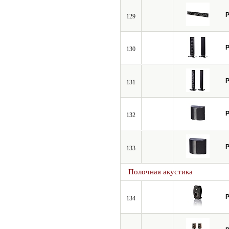
P
129
P
130
P
131
P
132
P
133
Полочная акустика
P
134