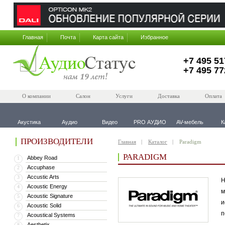
Главная
Почта
Карта сайта
Избранное
+7 495 51
+7 495 77
О компании
Салон
Услуги
Доставка
Оплата
Акустика
Аудио
Видео
PRO АУДИО
AV-мебель
К
ПРОИЗВОДИТЕЛИ
Главная
Каталог
Paradigm
PARADIGM
Abbey Road
1
Accuphase
2
Accustic Arts
3
Н
Acoustic Energy
4
м
Acoustic Signature
5
и
Acoustic Solid
6
п
Acoustical Systems
7
Aesthetix
8