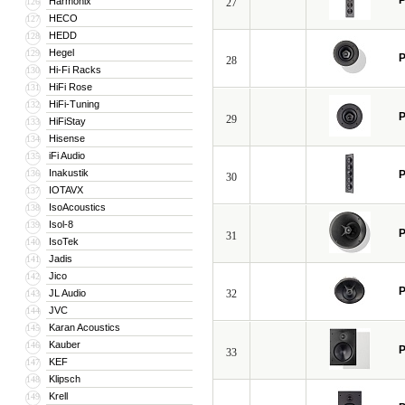
P
Harmonix
126
27
HECO
127
HEDD
128
Hegel
129
P
28
Hi-Fi Racks
130
HiFi Rose
131
HiFi-Tuning
132
P
29
HiFiStay
133
Hisense
134
iFi Audio
135
Inakustik
136
P
30
IOTAVX
137
IsoAcoustics
138
Isol-8
139
P
31
IsoTek
140
Jadis
141
Jico
142
P
JL Audio
32
143
JVC
144
Karan Acoustics
145
Kauber
146
P
33
KEF
147
Klipsch
148
Krell
149