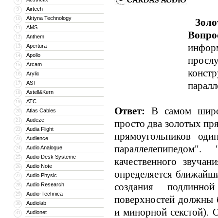
Airtech
9
Aktyna Technology
10
Золо
AMS
11
Вопро
Anthem
12
инфор
Apertura
13
Apollo
14
прослу
Arcam
15
конст
Arylic
16
AST
паралл
17
Astell&Kern
18
ATC
19
Ответ:
В самом широк
Atlas Cables
20
Audeze
21
просто два золотых пр
Audia Flight
22
прямоугольников оди
Audience
23
параллелепипедом"
Audio Analogue
24
Audio Desk Systeme
25
качественного звучан
Audio Note
26
определяется ближайши
Audio Physic
27
создания подлинно
Audio Research
28
Audio-Technica
29
поверхностей должны 
Audiolab
30
и минорной секстой). 
Audionet
31