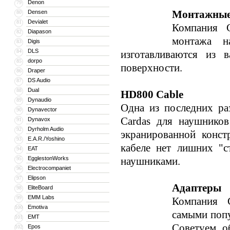
Denon
79
Монтажные
Densen
80
Devialet
81
Компания C
Diapason
82
монтажа н
Digis
83
DLS
84
изготавливаются из 
dorpo
85
поверхности.
Draper
86
DS Audio
87
Dual
88
HD800 Cable
Dynaudio
89
Одна из последних ра
Dynavector
90
Cardas для наушников
Dynavox
91
Dyrholm Audio
92
экранированной конст
E.A.R./Yoshino
93
кабеле нет лишних "с
EAT
94
EgglestonWorks
наушниками.
95
Electrocompaniet
96
Elipson
97
Адаптеры
EliteBoard
98
EMM Labs
99
Компания C
Emotiva
100
самыми поп
EMT
101
Советуем о
Epos
102