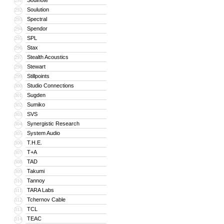
Soulnote
291
Soulution
292
Spectral
293
Spendor
294
SPL
295
Stax
296
Stealth Acoustics
297
Stewart
298
Stillpoints
299
Studio Connections
300
Sugden
301
Sumiko
302
SVS
303
Synergistic Research
304
System Audio
305
T.H.E.
306
T+A
307
TAD
308
Takumi
309
Tannoy
310
TARA Labs
311
Tchernov Cable
312
TCL
313
TEAC
314