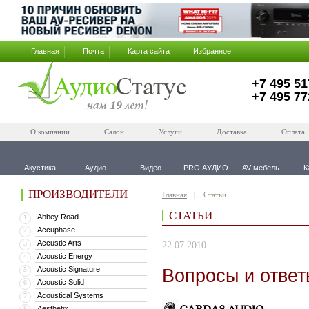
Главная
Почта
Карта сайта
Избранное
+7 495 51
+7 495 77
О компании
Салон
Услуги
Доставка
Оплата
Акустика
Аудио
Видео
PRO АУДИО
AV-мебель
К
ПРОИЗВОДИТЕЛИ
Главная
Статьи
СТАТЬИ
Abbey Road
1
Accuphase
2
Accustic Arts
3
22.07.2010
Acoustic Energy
4
Acoustic Signature
Вопросы и отве
5
Acoustic Solid
6
Acoustical Systems
7
Aesthetix
8