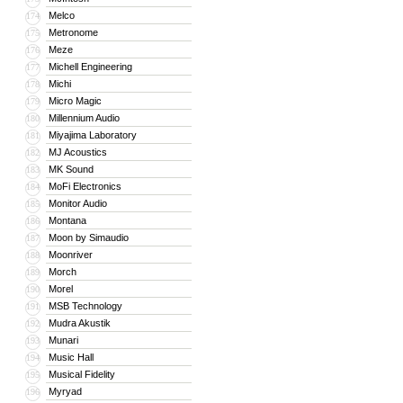
Melco
174
Metronome
175
Meze
176
Michell Engineering
177
Michi
178
Micro Magic
179
Millennium Audio
180
Miyajima Laboratory
181
MJ Acoustics
182
MK Sound
183
MoFi Electronics
184
Monitor Audio
185
Montana
186
Moon by Simaudio
187
Moonriver
188
Morch
189
Morel
190
MSB Technology
191
Mudra Akustik
192
Munari
193
Music Hall
194
Musical Fidelity
195
Myryad
196