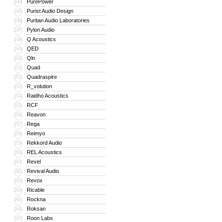
PurePower
244
Purist Audio Design
245
Puritan Audio Laboratories
246
Pylon Audio
247
Q Acoustics
248
QED
249
Qln
250
Quad
251
Quadraspire
252
R_volution
253
Raidho Acoustics
254
RCF
255
Reavon
256
Rega
257
Reimyo
258
Rekkord Audio
259
REL Acoustics
260
Revel
261
Revival Audio
262
Revox
263
Ricable
264
Rockna
265
Roksan
266
Roon Labs
267