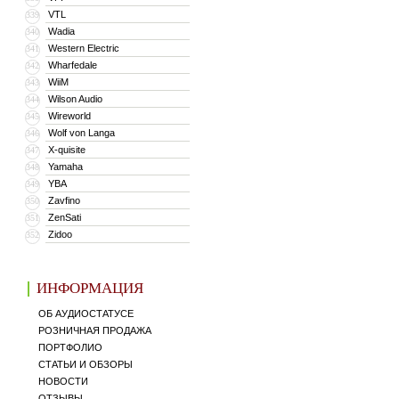
VTL
339
Wadia
340
Western Electric
341
Wharfedale
342
WiiM
343
Wilson Audio
344
Wireworld
345
Wolf von Langa
346
X-quisite
347
Yamaha
348
YBA
349
Zavfino
350
ZenSati
351
Zidoo
352
ИНФОРМАЦИЯ
ОБ АУДИОСТАТУСЕ
РОЗНИЧНАЯ ПРОДАЖА
ПОРТФОЛИО
СТАТЬИ И ОБЗОРЫ
НОВОСТИ
ОТЗЫВЫ