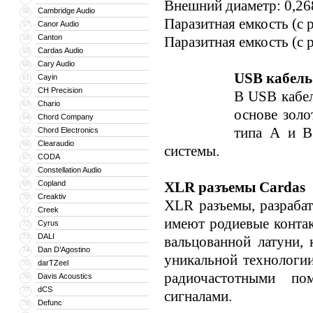
Внешний диаметр: 0,26
Cambridge Audio
56
Паразитная емкость (с
Canor Audio
57
Canton
58
Паразитная емкость (с
Cardas Audio
59
Cary Audio
60
USB кабель 
Cayin
61
CH Precision
62
В USB кабеле
Chario
63
основе золо
Chord Company
64
типа А и В
Chord Electronics
65
Clearaudio
66
системы.
CODA
67
Constellation Audio
68
Copland
XLR разъемы Cardas
69
Creaktiv
70
XLR разъемы, разраба
Creek
71
имеют родиевые контак
Cyrus
72
DALI
73
вальцованной латуни, 
Dan D’Agostino
74
уникальной технологии
darTZeel
75
радиочастотными по
Davis Acoustics
76
dCS
77
сигналами.
Defunc
78