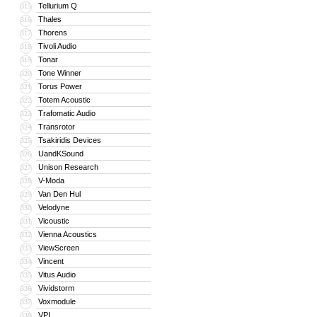
Tellurium Q
315
Thales
316
Thorens
317
Tivoli Audio
318
Tonar
319
Tone Winner
320
Torus Power
321
Totem Acoustic
322
Trafomatic Audio
323
Transrotor
324
Tsakiridis Devices
325
UandKSound
326
Unison Research
327
V-Moda
328
Van Den Hul
329
Velodyne
330
Vicoustic
331
Vienna Acoustics
332
ViewScreen
333
Vincent
334
Vitus Audio
335
Vividstorm
336
Voxmodule
337
VPI
338