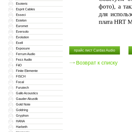
Esoteric
103
фото), а т
Esprit Cables
104
для исполь
Esseci
105
плата HRT Mu
Estelon
106
Euromet
107
Eversolo
108
Evolution
109
Exell
110
Exposure
111
прайс лист Cardas Audio
Ferrum Audio
112
Fezz Audio
113
Возврат к списку
FiiO
114
Finite Elemente
115
FISCH
116
Focal
117
Furutech
118
Gallo Acoustics
119
Gauder Akustik
120
Gold Note
121
Goldring
122
Gryphon
123
HANA
124
Harbeth
125