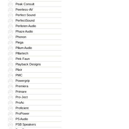
Peak Consult
221
Peerless-AV
222
Perfect Sound
223
PerfectSound
224
Perlisten Audio
225
Phaze Audio
226
Phonon
227
Piega
228
Pilium Audio
229
Pillartech
230
Pink Faun
231
Playback Designs
232
Plixir
233
PMC
234
Powergrip
235
Premiera
236
Primare
237
Pro-Ject
238
ProAc
239
Proficient
240
ProPower
241
PS Audio
242
PSB Speakers
243