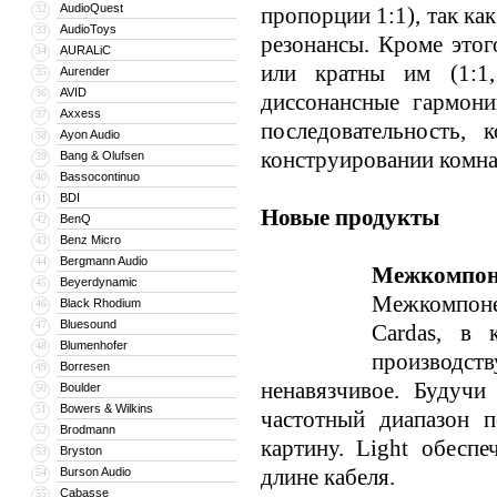
AudioQuest
32
пропорции 1:1), так ка
AudioToys
33
резонансы. Кроме это
AURALiC
34
или кратны им (1:1,
Aurender
35
AVID
36
диссонансные гармони
Axxess
37
последовательность,
Ayon Audio
38
конструировании комна
Bang & Olufsen
39
Bassocontinuo
40
BDI
41
Новые продукты
BenQ
42
Benz Micro
43
Bergmann Audio
44
Межкомпоне
Beyerdynamic
45
Межкомпоне
Black Rhodium
46
Bluesound
47
Cardas, в 
Blumenhofer
48
производст
Borresen
49
ненавязчивое. Будучи
Boulder
50
Bowers & Wilkins
51
частотный диапазон п
Brodmann
52
картину. Light обесп
Bryston
53
длине кабеля.
Burson Audio
54
Cabasse
55