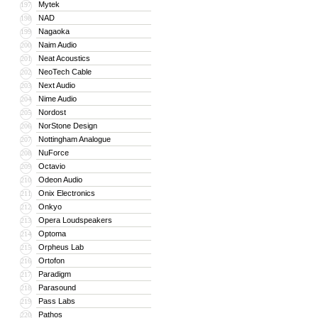
Mytek
197
NAD
198
Nagaoka
199
Naim Audio
200
Neat Acoustics
201
NeoTech Cable
202
Next Audio
203
Nime Audio
204
Nordost
205
NorStone Design
206
Nottingham Analogue
207
NuForce
208
Octavio
209
Odeon Audio
210
Onix Electronics
211
Onkyo
212
Opera Loudspeakers
213
Optoma
214
Orpheus Lab
215
Ortofon
216
Paradigm
217
Parasound
218
Pass Labs
219
Pathos
220