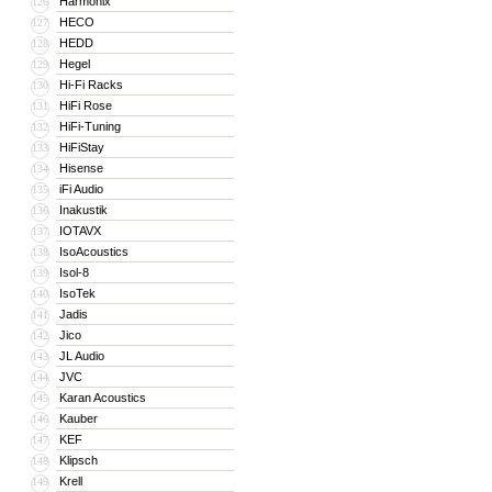
Harmonix
126
HECO
127
HEDD
128
Hegel
129
Hi-Fi Racks
130
HiFi Rose
131
HiFi-Tuning
132
HiFiStay
133
Hisense
134
iFi Audio
135
Inakustik
136
IOTAVX
137
IsoAcoustics
138
Isol-8
139
IsoTek
140
Jadis
141
Jico
142
JL Audio
143
JVC
144
Karan Acoustics
145
Kauber
146
KEF
147
Klipsch
148
Krell
149