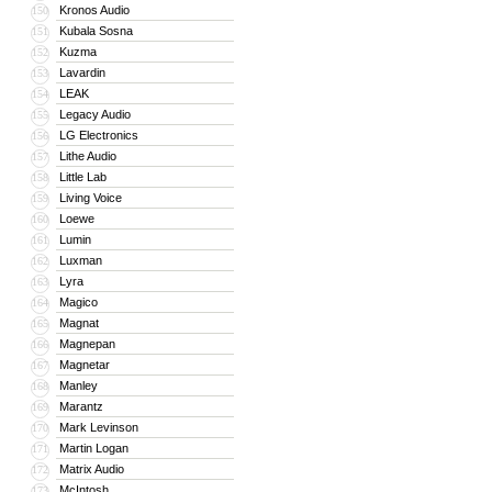
Kronos Audio
150
Kubala Sosna
151
Kuzma
152
Lavardin
153
LEAK
154
Legacy Audio
155
LG Electronics
156
Lithe Audio
157
Little Lab
158
Living Voice
159
Loewe
160
Lumin
161
Luxman
162
Lyra
163
Magico
164
Magnat
165
Magnepan
166
Magnetar
167
Manley
168
Marantz
169
Mark Levinson
170
Martin Logan
171
Matrix Audio
172
McIntosh
173