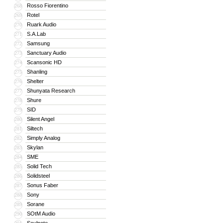
Rosso Fiorentino
268
Rotel
269
Ruark Audio
270
S.A.Lab
271
Samsung
272
Sanctuary Audio
273
Scansonic HD
274
Shanling
275
Shelter
276
Shunyata Research
277
Shure
278
SID
279
Silent Angel
280
Siltech
281
Simply Analog
282
Skylan
283
SME
284
Solid Tech
285
Solidsteel
286
Sonus Faber
287
Sony
288
Sorane
289
SOtM Audio
290