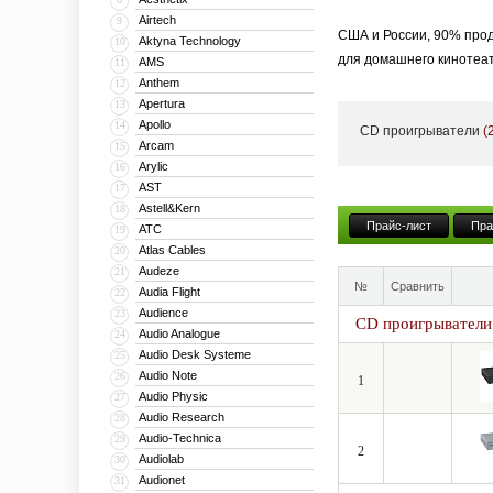
Airtech
9
США и России, 90% прод
Aktyna Technology
10
для домашнего кинотеат
AMS
11
Anthem
12
Группа Myryad была осн
Apertura
13
Arcam (тогда A&R Cambr
Apollo
14
CD проигрыватели
(
компании NAD. Именно с
Arcam
15
Arylic
16
престижных наград и по
AST
17
NAD 3020.
Astell&Kern
18
Прайс-лист
Пра
Его брат Дэвид Эванс –
ATC
19
Atlas Cables
20
технологий.
Audeze
21
№
Сравнить
Крис Шорт – Управляющи
Audia Flight
22
Audience
рынка Великобритании в
23
CD проигрыватели
Audio Analogue
24
королевской премией, в
Audio Desk Systeme
25
занимал весьма престиж
Audio Note
26
1
работы.
Audio Physic
27
Audio Research
28
Имея в прошлом множест
Audio-Technica
29
выпускает на рынок новы
2
Audiolab
30
Audionet
31