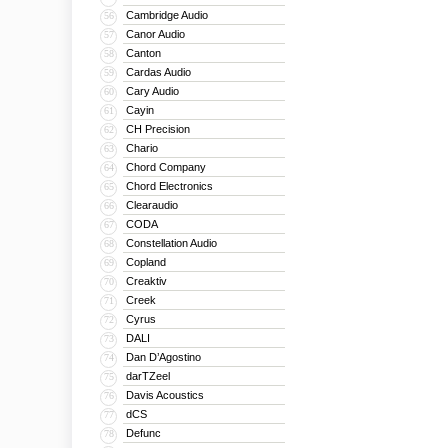
Cambridge Audio
56
Canor Audio
57
Canton
58
Cardas Audio
59
Cary Audio
60
Cayin
61
CH Precision
62
Chario
63
Chord Company
64
Chord Electronics
65
Clearaudio
66
CODA
67
Constellation Audio
68
Copland
69
Creaktiv
70
Creek
71
Cyrus
72
DALI
73
Dan D’Agostino
74
darTZeel
75
Davis Acoustics
76
dCS
77
Defunc
78