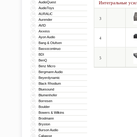
AudioQuest
Интегральные уси
32
AudioToys
33
AURALiC
34
3
Aurender
35
AVID
36
Axxess
37
Ayon Audio
38
4
Bang & Olufsen
39
Bassocontinuo
40
BDI
41
5
BenQ
42
Benz Micro
43
Bergmann Audio
44
Beyerdynamic
45
Black Rhodium
46
Bluesound
47
Blumenhofer
48
Borresen
49
Boulder
50
Bowers & Wilkins
51
Brodmann
52
Bryston
53
Burson Audio
54
Cabasse
55