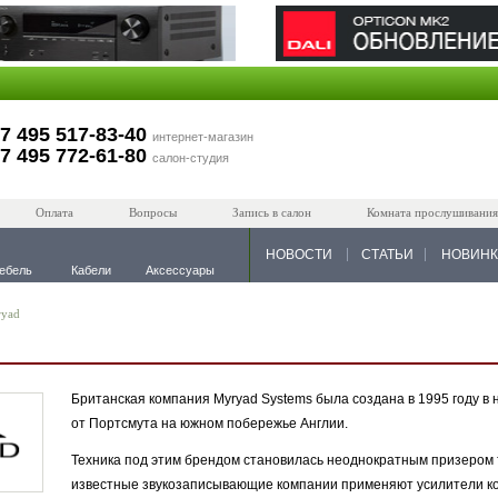
7 495 517-83-40
интернет-магазин
7 495 772-61-80
салон-студия
Оплата
Вопросы
Запись в салон
Комната прослушивания
НОВОСТИ
СТАТЬИ
НОВИН
ебель
Кабели
Аксессуары
yad
Британская компания Myryad Systems была создана в 1995 году в
от Портсмута на южном побережье Англии.
Техника под этим брендом становилась неоднократным призером 
известные звукозаписывающие компании применяют усилители ко