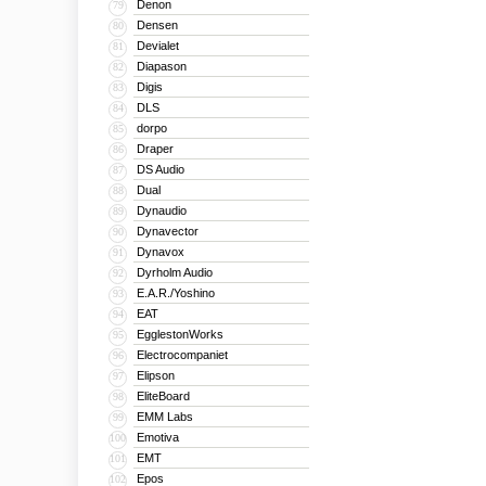
Denon
79
Densen
80
Devialet
81
Diapason
82
Digis
83
DLS
84
dorpo
85
Draper
86
DS Audio
87
Dual
88
Dynaudio
89
Dynavector
90
Dynavox
91
Dyrholm Audio
92
E.A.R./Yoshino
93
EAT
94
EgglestonWorks
95
Electrocompaniet
96
Elipson
97
EliteBoard
98
EMM Labs
99
Emotiva
100
EMT
101
Epos
102