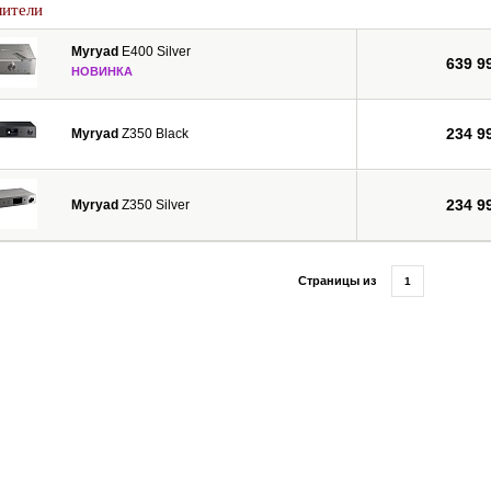
лители
Myryad
E400 Silver
639 9
НОВИНКА
234 9
Myryad
Z350 Black
234 9
Myryad
Z350 Silver
Страницы из
1