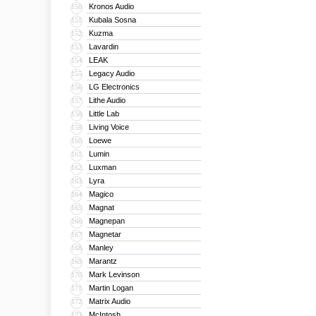
Kronos Audio
150
Kubala Sosna
151
Kuzma
152
Lavardin
153
LEAK
154
Legacy Audio
155
LG Electronics
156
Lithe Audio
157
Little Lab
158
Living Voice
159
Loewe
160
Lumin
161
Luxman
162
Lyra
163
Magico
164
Magnat
165
Magnepan
166
Magnetar
167
Manley
168
Marantz
169
Mark Levinson
170
Martin Logan
171
Matrix Audio
172
McIntosh
173