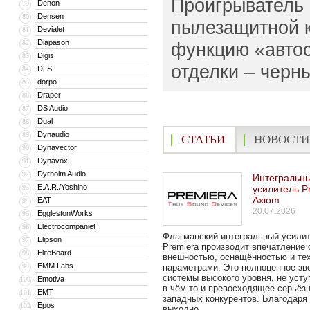
Проигрыватель 
Denon
79
Densen
80
пылезащитной к
Devialet
81
Diapason
82
функцию «автос
Digis
83
отделки – черн
DLS
84
dorpo
85
Draper
86
DS Audio
87
Dual
88
Dynaudio
89
СТАТЬИ
НОВОСТИ
Dynavector
90
Dynavox
91
Dyrholm Audio
92
Интегральн
E.A.R./Yoshino
93
усилитель P
Axiom
EAT
94
20.07.2026
EgglestonWorks
95
Electrocompaniet
96
Флагманский интегральный усили
Elipson
97
Premiera производит впечатление 
EliteBoard
98
внешностью, оснащённостью и те
EMM Labs
99
параметрами. Это полноценное зв
системы высокого уровня, не уст
Emotiva
100
в чём-то и превосходящее серьёз
EMT
101
западных конкурентов. Благодаря
Epos
102
выходно...