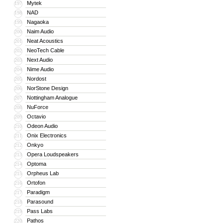
Mytek
197
NAD
198
Nagaoka
199
Naim Audio
200
Neat Acoustics
201
NeoTech Cable
202
Next Audio
203
Nime Audio
204
Nordost
205
NorStone Design
206
Nottingham Analogue
207
NuForce
208
Octavio
209
Odeon Audio
210
Onix Electronics
211
Onkyo
212
Opera Loudspeakers
213
Optoma
214
Orpheus Lab
215
Ortofon
216
Paradigm
217
Parasound
218
Pass Labs
219
Pathos
220