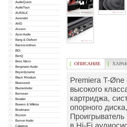
AudioQuest
32
AudioToys
33
AURALiC
34
Aurender
35
AVID
36
Axxess
37
Ayon Audio
38
Bang & Olufsen
39
Bassocontinuo
40
BDI
41
BenQ
42
Benz Micro
43
ОПИСАНИЕ
ХАРА
Bergmann Audio
44
Beyerdynamic
45
Black Rhodium
Premiera T-Øne
46
Bluesound
47
высокого класс
Blumenhofer
48
Borresen
49
картриджа, сис
Boulder
50
Bowers & Wilkins
51
опорного диска
Brodmann
52
Проигрыватель
Bryston
53
Burson Audio
54
в Hi-Fi аудиос
Cabasse
55