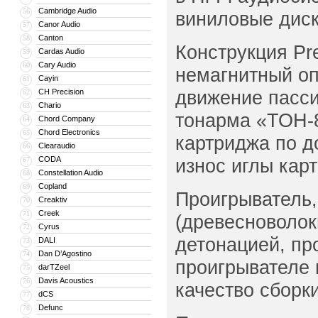
Cambridge Audio
56
виниловые диск
Canor Audio
57
Canton
58
Конструкция Pr
Cardas Audio
59
Cary Audio
60
немагнитный оп
Cayin
61
движение пасси
CH Precision
62
Chario
63
тонарма «ТОН-8
Chord Company
64
Chord Electronics
65
картриджа по д
Clearaudio
66
CODA
износ иглы кар
67
Constellation Audio
68
Copland
69
Проигрыватель,
Creaktiv
70
Creek
71
(древесноволок
Cyrus
72
детонацией, пр
DALI
73
Dan D’Agostino
74
проигрывателе 
darTZeel
75
Davis Acoustics
76
качество сборки
dCS
77
Defunc
78