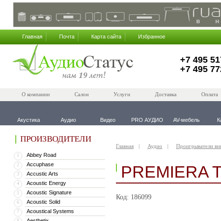
Главная
Почта
Карта сайта
Избранное
+7 495 51
+7 495 77
О компании
Салон
Услуги
Доставка
Оплата
Акустика
Аудио
Видео
PRO АУДИО
AV-мебель
К
ПРОИЗВОДИТЕЛИ
Главная
Аудио
Проигрыватели ви
Abbey Road
1
Accuphase
2
PREMIERA 
Accustic Arts
3
Acoustic Energy
4
Acoustic Signature
5
Код: 186099
Acoustic Solid
6
Acoustical Systems
7
Aesthetix
8