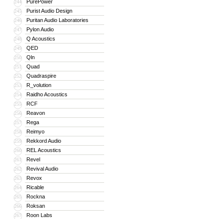
PurePower
244
Purist Audio Design
245
Puritan Audio Laboratories
246
Pylon Audio
247
Q Acoustics
248
QED
249
Qln
250
Quad
251
Quadraspire
252
R_volution
253
Raidho Acoustics
254
RCF
255
Reavon
256
Rega
257
Reimyo
258
Rekkord Audio
259
REL Acoustics
260
Revel
261
Revival Audio
262
Revox
263
Ricable
264
Rockna
265
Roksan
266
Roon Labs
267