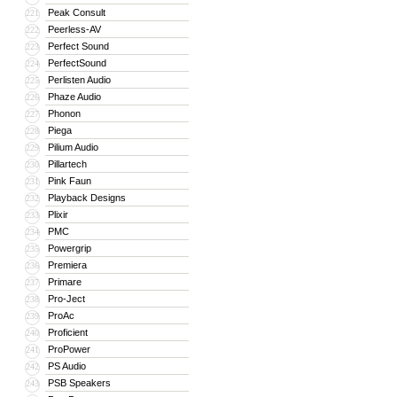
Peak Consult
221
Peerless-AV
222
Perfect Sound
223
PerfectSound
224
Perlisten Audio
225
Phaze Audio
226
Phonon
227
Piega
228
Pilium Audio
229
Pillartech
230
Pink Faun
231
Playback Designs
232
Plixir
233
PMC
234
Powergrip
235
Premiera
236
Primare
237
Pro-Ject
238
ProAc
239
Proficient
240
ProPower
241
PS Audio
242
PSB Speakers
243