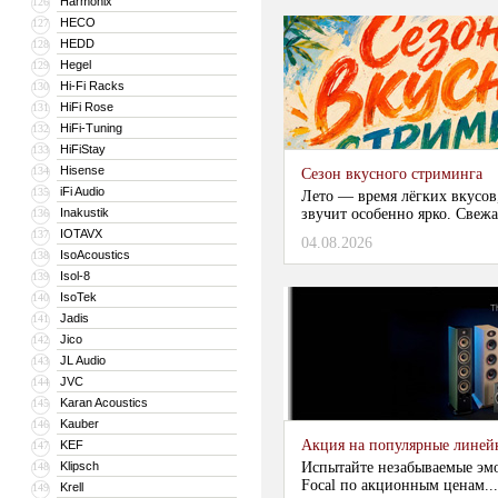
Harmonix
126
HECO
127
HEDD
128
Hegel
129
Hi-Fi Racks
130
HiFi Rose
131
HiFi-Tuning
132
HiFiStay
133
Hisense
134
Сезон вкусного стриминга
iFi Audio
135
Лето — время лёгких вкусов
Inakustik
звучит особенно ярко. Свежа
136
IOTAVX
137
04.08.2026
IsoAcoustics
138
Isol-8
139
IsoTek
140
Jadis
141
Jico
142
JL Audio
143
JVC
144
Karan Acoustics
145
Kauber
146
Акция на популярные линейки
KEF
147
Klipsch
Испытайте незабываемые эм
148
Focal по акционным ценам...
Krell
149