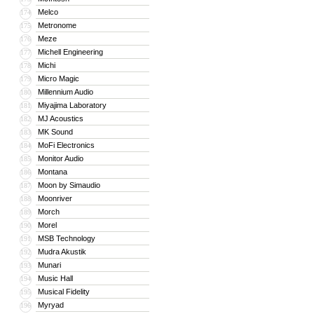
Melco
174
Metronome
175
Meze
176
Michell Engineering
177
Michi
178
Micro Magic
179
Millennium Audio
180
Miyajima Laboratory
181
MJ Acoustics
182
MK Sound
183
MoFi Electronics
184
Monitor Audio
185
Montana
186
Moon by Simaudio
187
Moonriver
188
Morch
189
Morel
190
MSB Technology
191
Mudra Akustik
192
Munari
193
Music Hall
194
Musical Fidelity
195
Myryad
196