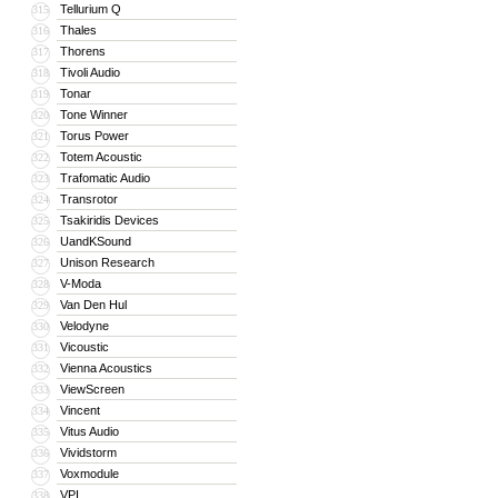
Tellurium Q
315
Thales
316
Thorens
317
Tivoli Audio
318
Tonar
319
Tone Winner
320
Torus Power
321
Totem Acoustic
322
Trafomatic Audio
323
Transrotor
324
Tsakiridis Devices
325
UandKSound
326
Unison Research
327
V-Moda
328
Van Den Hul
329
Velodyne
330
Vicoustic
331
Vienna Acoustics
332
ViewScreen
333
Vincent
334
Vitus Audio
335
Vividstorm
336
Voxmodule
337
VPI
338