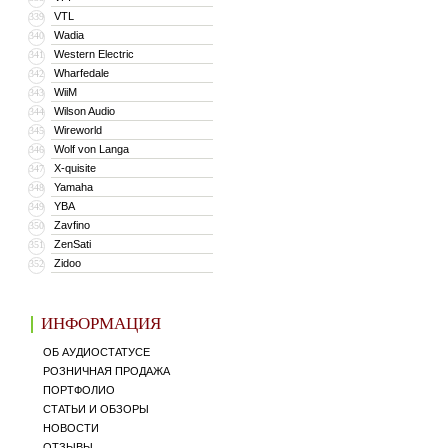
VTL
339
Wadia
340
Western Electric
341
Wharfedale
342
WiiM
343
Wilson Audio
344
Wireworld
345
Wolf von Langa
346
X-quisite
347
Yamaha
348
YBA
349
Zavfino
350
ZenSati
351
Zidoo
352
ИНФОРМАЦИЯ
ОБ АУДИОСТАТУСЕ
РОЗНИЧНАЯ ПРОДАЖА
ПОРТФОЛИО
СТАТЬИ И ОБЗОРЫ
НОВОСТИ
ОТЗЫВЫ