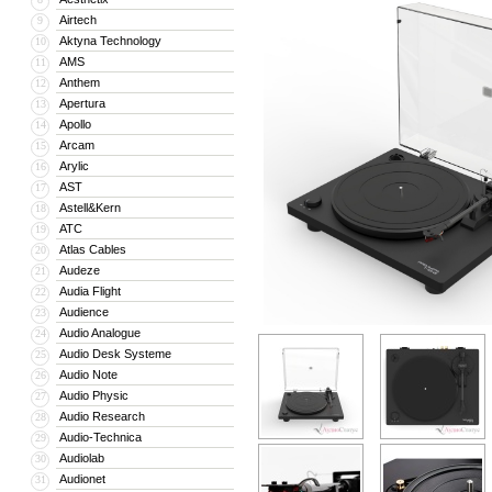
Airtech
9
Aktyna Technology
10
AMS
11
Anthem
12
Apertura
13
Apollo
14
Arcam
15
Arylic
16
AST
17
Astell&Kern
18
ATC
19
Atlas Cables
20
Audeze
21
Audia Flight
22
Audience
23
Audio Analogue
24
Audio Desk Systeme
25
Audio Note
26
Audio Physic
27
Audio Research
28
Audio-Technica
29
Audiolab
30
Audionet
31