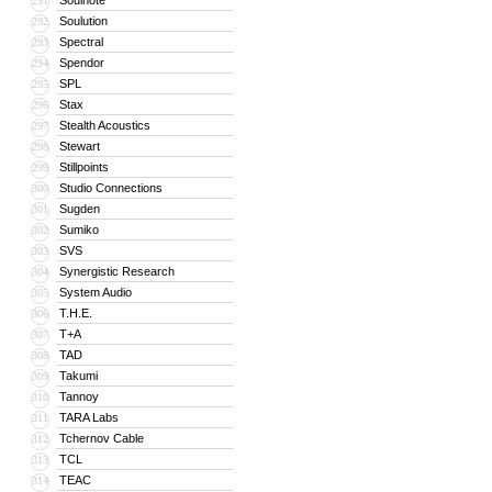
Soulnote
291
Soulution
292
Spectral
293
Spendor
294
SPL
295
Stax
296
Stealth Acoustics
297
Stewart
298
Stillpoints
299
Studio Connections
300
Sugden
301
Sumiko
302
SVS
303
Synergistic Research
304
System Audio
305
T.H.E.
306
T+A
307
TAD
308
Takumi
309
Tannoy
310
TARA Labs
311
Tchernov Cable
312
TCL
313
TEAC
314