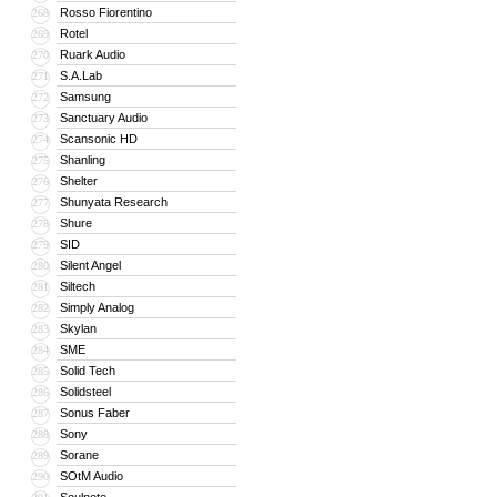
Rosso Fiorentino
268
Rotel
269
Ruark Audio
270
S.A.Lab
271
Samsung
272
Sanctuary Audio
273
Scansonic HD
274
Shanling
275
Shelter
276
Shunyata Research
277
Shure
278
SID
279
Silent Angel
280
Siltech
281
Simply Analog
282
Skylan
283
SME
284
Solid Tech
285
Solidsteel
286
Sonus Faber
287
Sony
288
Sorane
289
SOtM Audio
290