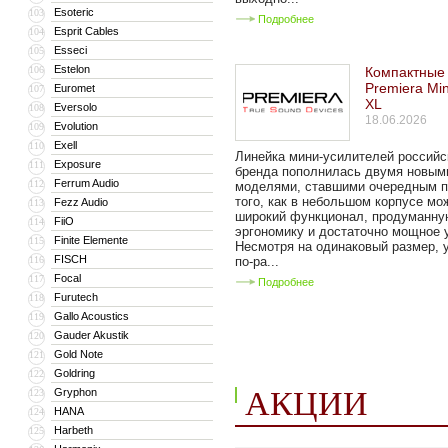
Esoteric
103
Подробнее
Esprit Cables
104
Esseci
105
Estelon
106
Компактные
Premiera Min
Euromet
107
XL
Eversolo
108
18.06.2026
Evolution
109
Exell
110
Линейка мини-усилителей российс
Exposure
111
бренда пополнилась двумя новым
Ferrum Audio
112
моделями, ставшими очередным 
того, как в небольшом корпусе мо
Fezz Audio
113
широкий функционал, продуманну
FiiO
114
эргономику и достаточно мощное 
Finite Elemente
115
Несмотря на одинаковый размер, 
FISCH
116
по-ра...
Focal
117
Подробнее
Furutech
118
Gallo Acoustics
119
Gauder Akustik
120
Gold Note
121
Goldring
122
АКЦИИ
Gryphon
123
HANA
124
Harbeth
125