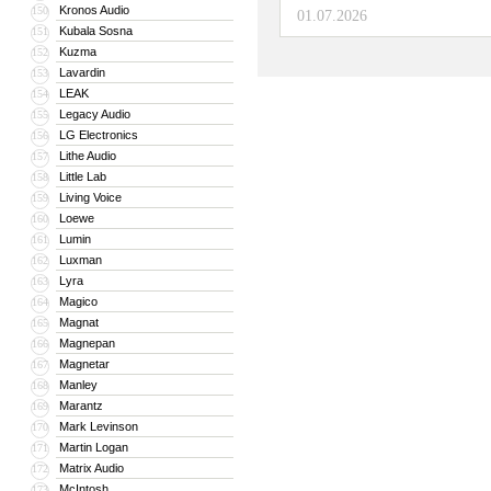
Kronos Audio
150
01.07.2026
Kubala Sosna
151
Kuzma
152
Lavardin
153
LEAK
154
Legacy Audio
155
LG Electronics
156
Lithe Audio
157
Little Lab
158
Living Voice
159
Loewe
160
Lumin
161
Luxman
162
Lyra
163
Magico
164
Magnat
165
Magnepan
166
Magnetar
167
Manley
168
Marantz
169
Mark Levinson
170
Martin Logan
171
Matrix Audio
172
McIntosh
173