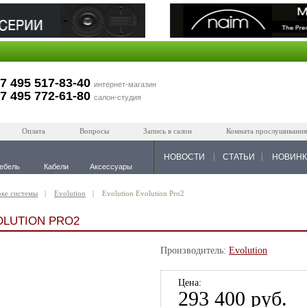
7 495 517-83-40
интернет-магазин
7 495 772-61-80
салон-студия
Оплата
Вопросы
Запись в салон
Комната прослушивания
НОВОСТИ
СТАТЬИ
НОВИН
ебель
Кабели
Аксессуары
оке системы
Evolution
Evolution Evolution Pro2
OLUTION PRO2
Производитель:
Evolution
Цена:
293 400 руб.