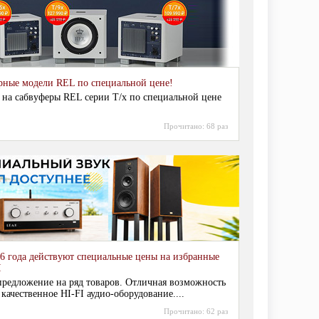
рные модели REL по специальной цене!
 на сабвуферы REL серии T/x по специальной цене
Прочитано:
68 раз
6 года действуют специальные цены на избранные
I
редложение на ряд товаров. Отличная возможность
 качественное HI-FI аудио-оборудование....
Прочитано:
62 раз