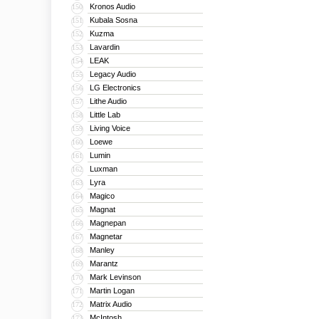
Kronos Audio
150
Kubala Sosna
151
Kuzma
152
Lavardin
153
LEAK
154
Legacy Audio
155
LG Electronics
156
Lithe Audio
157
Little Lab
158
Living Voice
159
Loewe
160
Lumin
161
Luxman
162
Lyra
163
Magico
164
Magnat
165
Magnepan
166
Magnetar
167
Manley
168
Marantz
169
Mark Levinson
170
Martin Logan
171
Matrix Audio
172
McIntosh
173