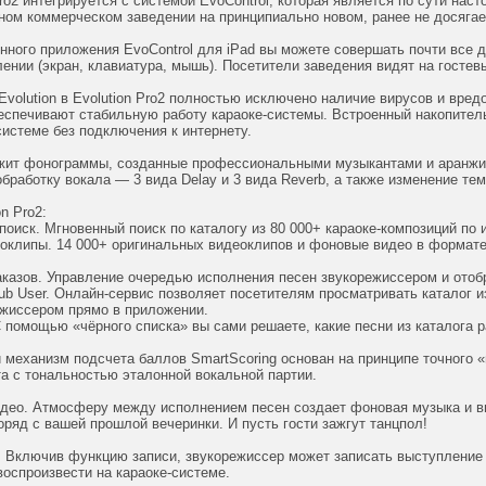
Pro2 интегрируется с системой EvoControl, которая является по сути на
ином коммерческом заведении на принципиально новом, ранее не досяга
ного приложения EvoControl для iPad вы можете совершать почти все д
ении (экран, клавиатура, мышь). Посетители заведения видят на гостев
Evolution в Evolution Pro2 полностью исключено наличие вирусов и вре
спечивают стабильную работу караоке-системы. Встроенный накопитель
системе без подключения к интернету.
ржит фонограммы, созданные профессиональными музыкантами и аранжир
работку вокала — 3 вида Delay и 3 вида Reverb, а также изменение тем
n Pro2:
поиск. Мгновенный поиск по каталогу из 80 000+ караоке-композиций по
оклипы. 14 000+ оригинальных видеоклипов и фоновые видео в формате
аказов. Управление очередью исполнения песен звукорежиссером и отобр
lub User. Онлайн-сервис позволяет посетителям просматривать каталог и
ежиссером прямо в приложении.
С помощью «чёрного списка» вы сами решаете, какие песни из каталога р
 механизм подсчета баллов SmartScoring основан на принципе точного «
а с тональностью эталонной вокальной партии.
део. Атмосферу между исполнением песен создает фоновая музыка и вид
ряд с вашей прошлой вечеринки. И пусть гости зажгут танцпол!
 Включив функцию записи, звукорежиссер может записать выступление 
воспроизвести на караоке-системе.