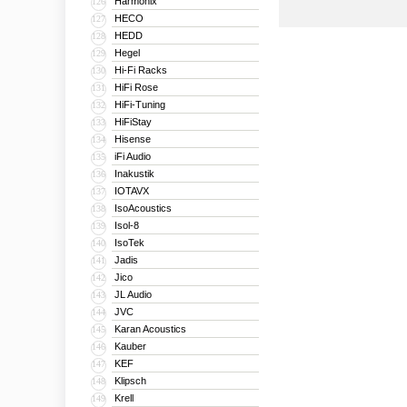
Harmonix
126
HECO
127
HEDD
128
Hegel
129
Hi-Fi Racks
130
HiFi Rose
131
HiFi-Tuning
132
HiFiStay
133
Hisense
134
iFi Audio
135
Inakustik
136
IOTAVX
137
IsoAcoustics
138
Isol-8
139
IsoTek
140
Jadis
141
Jico
142
JL Audio
143
JVC
144
Karan Acoustics
145
Kauber
146
KEF
147
Klipsch
148
Krell
149