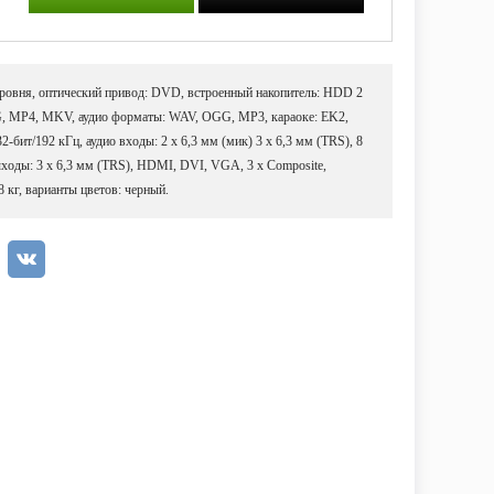
уровня, оптический привод: DVD, встроенный накопитель: HDD 2
, MP4, MKV, аудио форматы: WAV, OGG, MP3, караоке: EK2,
-бит/192 кГц, аудио входы: 2 х 6,3 мм (мик) 3 х 6,3 мм (TRS), 8
выходы: 3 х 6,3 мм (TRS), HDMI, DVI, VGA, 3 х Composite,
8 кг, варианты цветов: черный.