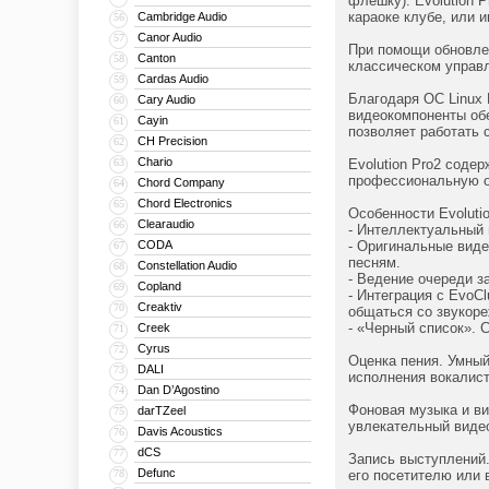
флешку). Evolution 
караоке клубе, или 
Cambridge Audio
56
Canor Audio
57
При помощи обновлен
Canton
58
классическом управл
Cardas Audio
59
Благодаря ОС Linux 
Cary Audio
60
видеокомпоненты обе
Cayin
61
позволяет работать 
CH Precision
62
Chario
63
Evolution Pro2 соде
профессиональную об
Chord Company
64
Chord Electronics
65
Особенности Evolutio
Clearaudio
66
- Интеллектуальный 
CODA
- Оригинальные виде
67
песням.
Constellation Audio
68
- Ведение очереди з
Copland
69
- Интеграция с EvoC
Creaktiv
70
общаться со звукор
- «Черный список». 
Creek
71
Cyrus
72
Оценка пения. Умный
DALI
73
исполнения вокалист
Dan D’Agostino
74
Фоновая музыка и ви
darTZeel
75
увлекательный видео
Davis Acoustics
76
dCS
77
Запись выступлений.
Defunc
78
его посетителю или 