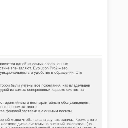
 является одной из самых совершенных
тине впечатляют. Evolution Pro2 – это
ункциональность и удобство в обращении. Это
которой были учтены все пожелания, как владельцев
одной из самых совершенных караоке-систем на
е с гарантийным и постгарантийным обслуживанием.
ны в полном каталоге.
стве фоновой заставки к любимым песням.
ерной мыши чтобы начала звучать запись. Кроме этого,
жесткого диска системы на внешний накопитель (на