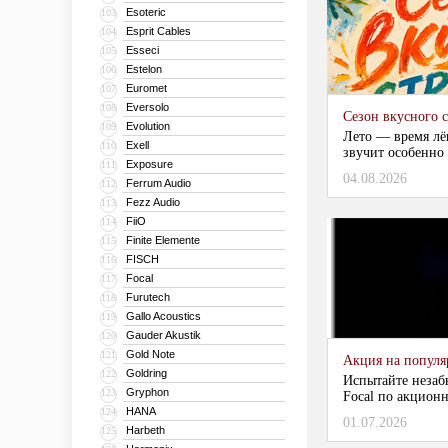
Esoteric
103
Esprit Cables
104
Esseci
105
Estelon
106
Euromet
107
Eversolo
108
Сезон вкусного 
Evolution
109
Лето — время лё
Exell
110
звучит особенно 
Exposure
111
04.08.2026
Ferrum Audio
112
Fezz Audio
113
FiiO
114
Finite Elemente
115
FISCH
116
Focal
117
Furutech
118
Gallo Acoustics
119
Gauder Akustik
120
Gold Note
121
Акция на популяр
Goldring
122
Испытайте незаб
Gryphon
123
Focal по акционн
HANA
124
01.07.2026
Harbeth
125