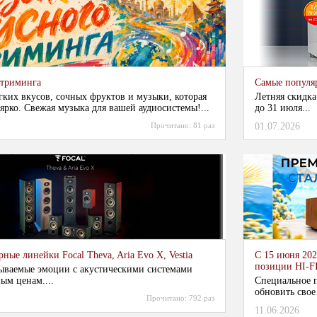
стриминга
Самые популя
гких вкусов, сочных фруктов и музыки, которая
Летняя скидка
ярко. Свежая музыка для вашей аудиосистемы!...
до 31 июля...
Прочитано:
81 раз
01.07.2026
ные линейки Focal Theva, Aria Evo X, Vestia
С 15 июня 202
позиции HI-F
ываемые эмоции с акустическими системами
ым ценам....
Специальное п
обновить свое
Прочитано:
792 раз
11.06.2026