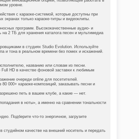
стоящей инновационной опцией, позволяющей работать в
емом уровне.
ействия с караоке-системой, которые доступны при
ых экранах только караоке-титры и видеоклипы.
доносных программ. Высококачественные аудио- и
 на 2 ТБ для хранения каталога песен и мультимедиа
овщиками в студиях Studio Evolution. Используйте
па и тона в реальном времени без помех и искажений.
 исполнителю, названию или словам из песни.
 Full HD в качестве фоновой заставки к любимым
ажение очереди online для посетителей.
з 80 000+ караоке-композиций, заказывать песни и
азрешено петь в вашем клубе, а какие — нет.
попадания в ноты», а именно на сравнении тональности
ео. Подберите что-то энергичное, загрузите
в студийном качестве на внешний носитель и передать