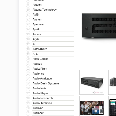
Airtech
9
Aktyna Technology
10
AMS
11
Anthem
12
Apertura
13
Apollo
14
Arcam
15
Arylic
16
AST
17
Astell&Kern
18
ATC
19
Atlas Cables
20
Audeze
21
Audia Flight
22
Audience
23
Audio Analogue
24
Audio Desk Systeme
25
Audio Note
26
Audio Physic
27
Audio Research
28
Audio-Technica
29
Audiolab
30
Audionet
31