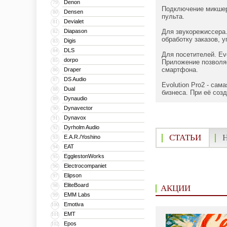
Denon
79
Подключение микшер
Densen
80
пульта.
Devialet
81
Diapason
Для звукорежиссера.
82
обработку заказов, 
Digis
83
DLS
84
Для посетителей. Ev
dorpo
85
Приложение позволяе
смартфона.
Draper
86
DS Audio
87
Evolution Pro2 - са
Dual
88
бизнеса. При её соз
Dynaudio
89
Dynavector
90
Dynavox
91
Dyrholm Audio
92
СТАТЬИ
E.A.R./Yoshino
93
EAT
94
EgglestonWorks
95
Electrocompaniet
96
Elipson
97
EliteBoard
98
АКЦИИ
EMM Labs
99
Emotiva
100
EMT
101
Epos
102