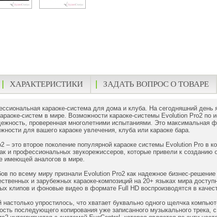
ХАРАКТЕРИСТИКИ
ЗАДАТЬ ВОПРОС О ТОВАРЕ
фессиональная караоке-система для дома и клуба. На сегодняшний день
раоке-систем в мире. Возможности караоке-системы Evolution Pro2 по ис
дежность, проверенная многолетними испытаниями. Это максимальная ф
ности для вашего караоке увлечения, клуба или караоке бара.
ro2 – это второе поколение популярной караоке системы Evolution Pro в 
так и профессиональных звукорежиссеров, которые привели к созданию 
е имеющей аналогов в мире.
убов по всему миру признали Evolution Pro2 как надежное бизнес-решени
чественных и зарубежных караоке-композиций на 20+ языках мира доступ
ных клипов и фоновые видео в формате Full HD воспроизводятся в каче
 настолько упростилось, что хватает буквально одного щелчка компьют
сть последующего копирования уже записанного музыкального трека, с 