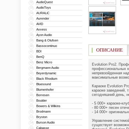
AudioQuest
32
AudioToys
33
AURALiC
34
Aurender
35
AVID
36
Axxess
37
Ayon Audio
38
Bang & Olufsen
39
Bassocontinuo
40
ОПИСАНИЕ
BDI
41
BenQ
42
Benz Micro
43
Evolution Pro2. Про
Bergmann Audio
44
профессиональных ка
непревзойденная на
Beyerdynamic
45
максимальные возмож
Black Rhodium
46
Bluesound
47
Караоке Evolution P
Blumenhofer
48
караоке заведений, 
сегодняшний день, н
Borresen
49
Boulder
50
- 5 000+ караоке-кл
Bowers & Wilkins
51
- 80 000+ песен оте
Brodmann
- 14 000+ оригиналь
52
Bryston
53
Управление системой
Burson Audio
54
существует возможно
Cabasse
55