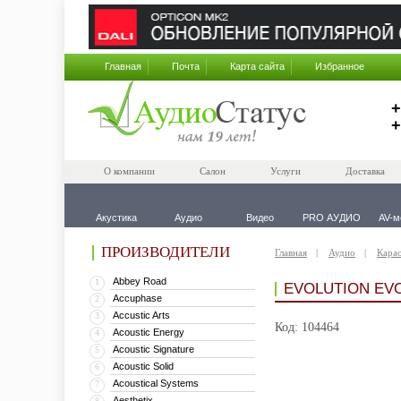
Главная
Почта
Карта сайта
Избранное
+
+
О компании
Салон
Услуги
Доставка
Акустика
Аудио
Видео
PRO АУДИО
AV-м
ПРОИЗВОДИТЕЛИ
Главная
Аудио
Кара
Abbey Road
1
EVOLUTION EV
Accuphase
2
Accustic Arts
3
Код: 104464
Acoustic Energy
4
Acoustic Signature
5
Acoustic Solid
6
Acoustical Systems
7
Aesthetix
8