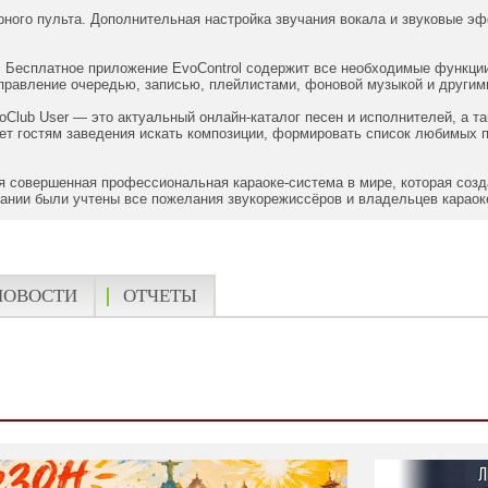
ного пульта. Дополнительная настройка звучания вокала и звуковые э
 Бесплатное приложение EvoControl содержит все необходимые функции 
управление очередью, записью, плейлистами, фоновой музыкой и другим
oClub User — это актуальный онлайн-каталог песен и исполнителей, а т
т гостям заведения искать композиции, формировать список любимых п
мая совершенная профессиональная караоке-система в мире, которая соз
дании были учтены все пожелания звукорежиссёров и владельцев караоке
НОВОСТИ
ОТЧЕТЫ