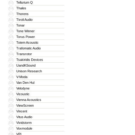
Tellurium Q
315
Thales
316
Thorens
317
Tivoli Audio
318
Tonar
319
Tone Winner
320
Torus Power
321
Totem Acoustic
322
Trafomatic Audio
323
Transrotor
324
Tsakiridis Devices
325
UandKSound
326
Unison Research
327
V-Moda
328
Van Den Hul
329
Velodyne
330
Vicoustic
331
Vienna Acoustics
332
ViewScreen
333
Vincent
334
Vitus Audio
335
Vividstorm
336
Voxmodule
337
VPI
338