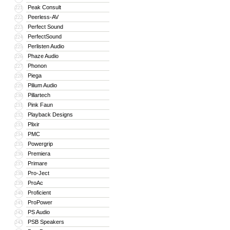
Peak Consult
221
Peerless-AV
222
Perfect Sound
223
PerfectSound
224
Perlisten Audio
225
Phaze Audio
226
Phonon
227
Piega
228
Pilium Audio
229
Pillartech
230
Pink Faun
231
Playback Designs
232
Plixir
233
PMC
234
Powergrip
235
Premiera
236
Primare
237
Pro-Ject
238
ProAc
239
Proficient
240
ProPower
241
PS Audio
242
PSB Speakers
243