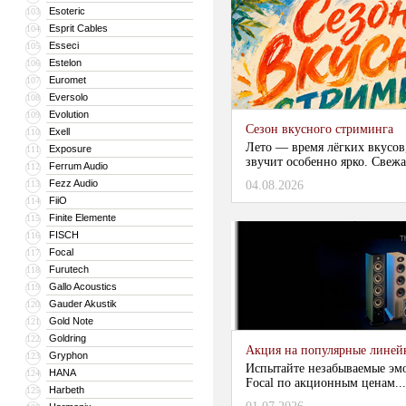
Esoteric
103
Esprit Cables
104
Esseci
105
Estelon
106
Euromet
107
Eversolo
108
Evolution
109
Сезон вкусного стриминга
Exell
110
Лето — время лёгких вкусов
Exposure
111
звучит особенно ярко. Свежа
Ferrum Audio
112
Fezz Audio
113
04.08.2026
FiiO
114
Finite Elemente
115
FISCH
116
Focal
117
Furutech
118
Gallo Acoustics
119
Gauder Akustik
120
Gold Note
121
Goldring
122
Акция на популярные линейки
Gryphon
123
Испытайте незабываемые эм
HANA
124
Focal по акционным ценам...
Harbeth
125