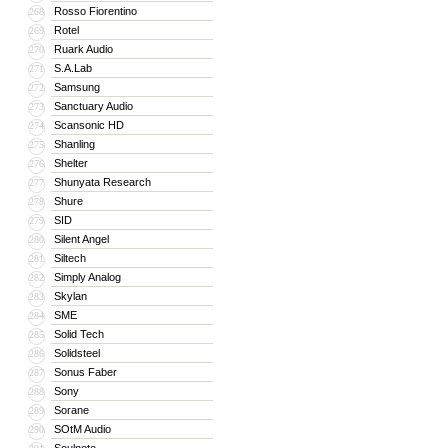
Rosso Fiorentino
268
Rotel
269
Ruark Audio
270
S.A.Lab
271
Samsung
272
Sanctuary Audio
273
Scansonic HD
274
Shanling
275
Shelter
276
Shunyata Research
277
Shure
278
SID
279
Silent Angel
280
Siltech
281
Simply Analog
282
Skylan
283
SME
284
Solid Tech
285
Solidsteel
286
Sonus Faber
287
Sony
288
Sorane
289
SOtM Audio
290