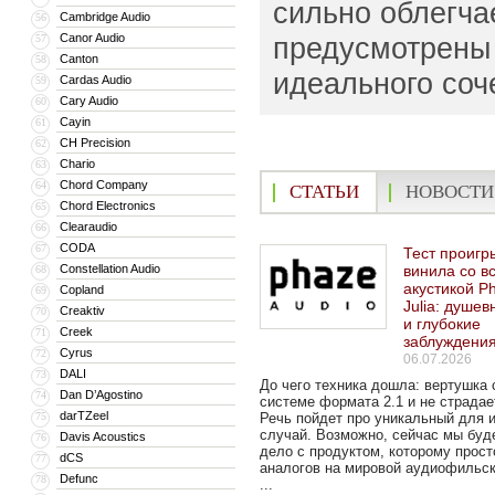
сильно облегча
Cambridge Audio
56
Canor Audio
предусмотрены 
57
Canton
58
идеального соч
Cardas Audio
59
Cary Audio
60
Cayin
61
CH Precision
62
Chario
63
Chord Company
64
СТАТЬИ
НОВОСТИ
Chord Electronics
65
Clearaudio
66
CODA
67
Тест проигр
Constellation Audio
винила со в
68
акустикой P
Copland
69
Julia: душе
Creaktiv
70
и глубокие
Creek
71
заблуждени
Cyrus
72
06.07.2026
DALI
73
До чего техника дошла: вертушка 
Dan D’Agostino
74
системе формата 2.1 и не страдает
darTZeel
75
Речь пойдет про уникальный для 
случай. Возможно, сейчас мы буд
Davis Acoustics
76
дело с продуктом, которому прост
dCS
77
аналогов на мировой аудиофильск
Defunc
78
...