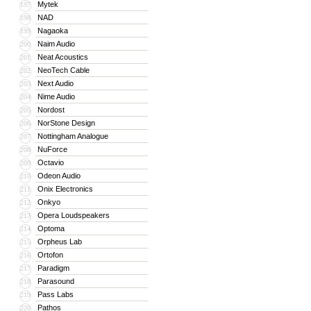
Mytek
197
NAD
198
Nagaoka
199
Naim Audio
200
Neat Acoustics
201
NeoTech Cable
202
Next Audio
203
Nime Audio
204
Nordost
205
NorStone Design
206
Nottingham Analogue
207
NuForce
208
Octavio
209
Odeon Audio
210
Onix Electronics
211
Onkyo
212
Opera Loudspeakers
213
Optoma
214
Orpheus Lab
215
Ortofon
216
Paradigm
217
Parasound
218
Pass Labs
219
Pathos
220