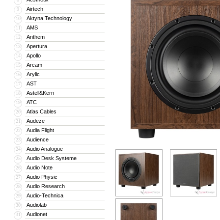
Airtech
9
Aktyna Technology
10
AMS
11
Anthem
12
Apertura
13
Apollo
14
Arcam
15
Arylic
16
AST
17
Astell&Kern
18
ATC
19
Atlas Cables
20
Audeze
21
Audia Flight
22
Audience
23
Audio Analogue
24
Audio Desk Systeme
25
Audio Note
26
Audio Physic
27
Audio Research
28
Audio-Technica
29
Audiolab
30
Audionet
31