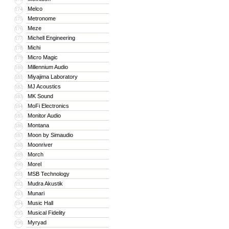
Melco
174
Metronome
175
Meze
176
Michell Engineering
177
Michi
178
Micro Magic
179
Millennium Audio
180
Miyajima Laboratory
181
MJ Acoustics
182
MK Sound
183
MoFi Electronics
184
Monitor Audio
185
Montana
186
Moon by Simaudio
187
Moonriver
188
Morch
189
Morel
190
MSB Technology
191
Mudra Akustik
192
Munari
193
Music Hall
194
Musical Fidelity
195
Myryad
196