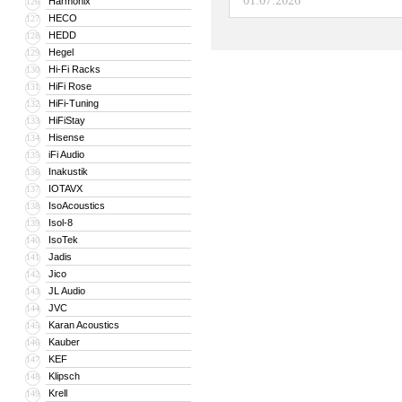
01.07.2026
Harmonix
126
HECO
127
HEDD
128
Hegel
129
Hi-Fi Racks
130
HiFi Rose
131
HiFi-Tuning
132
HiFiStay
133
Hisense
134
iFi Audio
135
Inakustik
136
IOTAVX
137
IsoAcoustics
138
Isol-8
139
IsoTek
140
Jadis
141
Jico
142
JL Audio
143
JVC
144
Karan Acoustics
145
Kauber
146
KEF
147
Klipsch
148
Krell
149