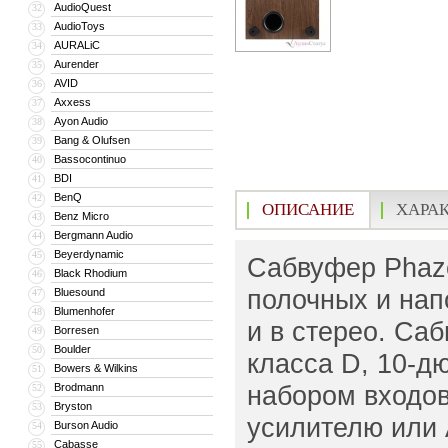
AudioQuest
32
AudioToys
33
AURALiC
34
Aurender
35
AVID
36
Axxess
37
Ayon Audio
38
Bang & Olufsen
39
Bassocontinuo
40
BDI
41
BenQ
42
ОПИСАНИЕ
ХАРА
Benz Micro
43
Bergmann Audio
44
Beyerdynamic
45
Сабвуфер Phaze
Black Rhodium
46
полочных и напо
Bluesound
47
Blumenhofer
48
и в стерео. С
Borresen
49
Boulder
50
класса D, 10-
Bowers & Wilkins
51
набором входов
Brodmann
52
Bryston
53
усилителю или 
Burson Audio
54
Cabasse
55