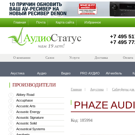
Главная
Почта
Карта сайта
Избранное
+7 495 51
+7 495 77
О компании
Салон
Услуги
Доставка
Оплата
Акустика
Аудио
Видео
PRO АУДИО
AV-мебель
К
ПРОИЗВОДИТЕЛИ
Главная
Акустика
Сабвуферы для
Abbey Road
1
Accuphase
2
PHAZE AUDI
Accustic Arts
3
Acoustic Energy
4
Acoustic Signature
5
Код: 185994
Acoustic Solid
6
Acoustical Systems
7
Aesthetix
8