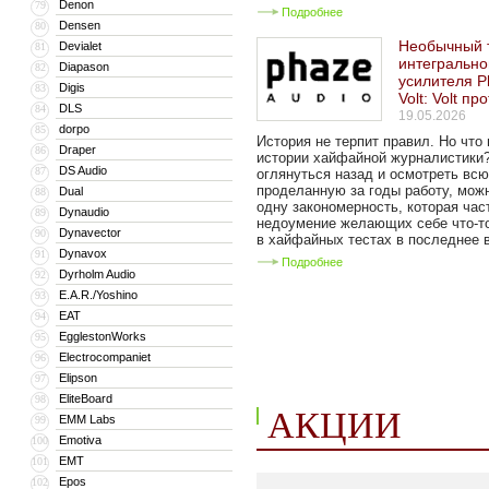
Denon
79
Подробнее
Densen
80
Необычный 
Devialet
81
интегрально
Diapason
82
усилителя P
Digis
83
Volt: Volt пр
DLS
84
19.05.2026
dorpo
85
История не терпит правил. Но что
Draper
86
истории хайфайной журналистики
DS Audio
87
оглянуться назад и осмотреть всю
проделанную за годы работу, мож
Dual
88
одну закономерность, которая час
Dynaudio
89
недоумение желающих себе что-то
Dynavector
90
в хайфайных тестах в последнее в
Dynavox
91
Подробнее
Dyrholm Audio
92
E.A.R./Yoshino
93
EAT
94
EgglestonWorks
95
Electrocompaniet
96
Elipson
97
EliteBoard
98
АКЦИИ
EMM Labs
99
Emotiva
100
EMT
101
Epos
102