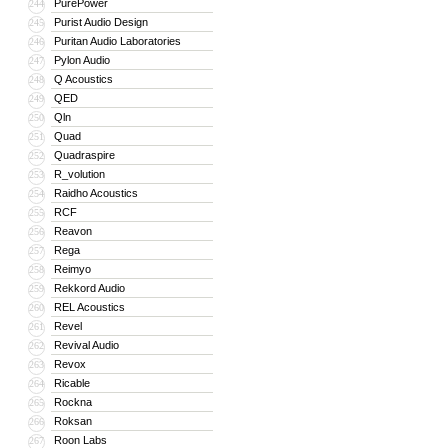
PurePower
244
Purist Audio Design
245
Puritan Audio Laboratories
246
Pylon Audio
247
Q Acoustics
248
QED
249
Qln
250
Quad
251
Quadraspire
252
R_volution
253
Raidho Acoustics
254
RCF
255
Reavon
256
Rega
257
Reimyo
258
Rekkord Audio
259
REL Acoustics
260
Revel
261
Revival Audio
262
Revox
263
Ricable
264
Rockna
265
Roksan
266
Roon Labs
267