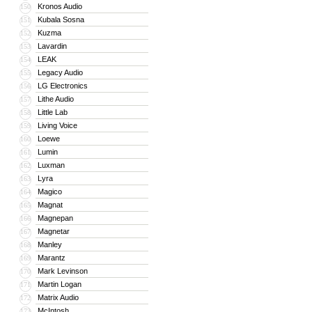
Kronos Audio
150
Kubala Sosna
151
Kuzma
152
Lavardin
153
LEAK
154
Legacy Audio
155
LG Electronics
156
Lithe Audio
157
Little Lab
158
Living Voice
159
Loewe
160
Lumin
161
Luxman
162
Lyra
163
Magico
164
Magnat
165
Magnepan
166
Magnetar
167
Manley
168
Marantz
169
Mark Levinson
170
Martin Logan
171
Matrix Audio
172
McIntosh
173