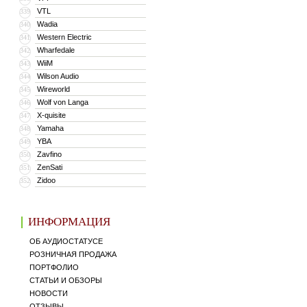
VTL
339
Wadia
340
Western Electric
341
Wharfedale
342
WiiM
343
Wilson Audio
344
Wireworld
345
Wolf von Langa
346
X-quisite
347
Yamaha
348
YBA
349
Zavfino
350
ZenSati
351
Zidoo
352
ИНФОРМАЦИЯ
ОБ АУДИОСТАТУСЕ
РОЗНИЧНАЯ ПРОДАЖА
ПОРТФОЛИО
СТАТЬИ И ОБЗОРЫ
НОВОСТИ
ОТЗЫВЫ