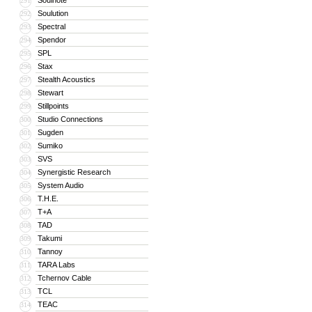
Soulnote
291
Soulution
292
Spectral
293
Spendor
294
SPL
295
Stax
296
Stealth Acoustics
297
Stewart
298
Stillpoints
299
Studio Connections
300
Sugden
301
Sumiko
302
SVS
303
Synergistic Research
304
System Audio
305
T.H.E.
306
T+A
307
TAD
308
Takumi
309
Tannoy
310
TARA Labs
311
Tchernov Cable
312
TCL
313
TEAC
314