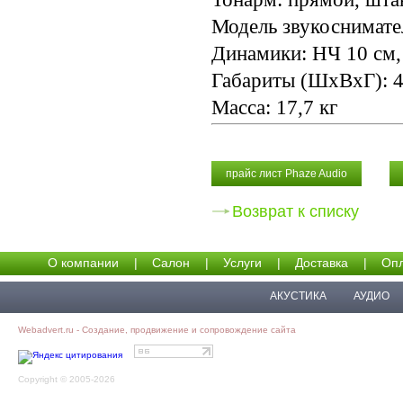
Модель звукоснимате
Динамики: НЧ 10 см, 5
Габариты (ШхВхГ): 4
Масса: 17,7 кг
прайс лист Phaze Audio
Возврат к списку
О компании
|
Салон
|
Услуги
|
Доставка
|
Опл
АКУСТИКА
АУДИО
Webadvert.ru - Создание, продвижение и сопровождение сайта
Copyright © 2005-2026