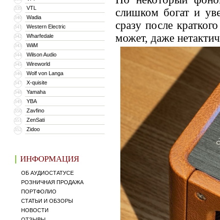
VTL
339
слишком богат и ув
Wadia
340
сразу после кратког
Western Electric
341
может, даже нетактич
Wharfedale
342
WiiM
343
Wilson Audio
344
Wireworld
345
Wolf von Langa
346
X-quisite
347
Yamaha
348
YBA
349
Zavfino
350
ZenSati
351
Zidoo
352
ИНФОРМАЦИЯ
ОБ АУДИОСТАТУСЕ
РОЗНИЧНАЯ ПРОДАЖА
ПОРТФОЛИО
СТАТЬИ И ОБЗОРЫ
НОВОСТИ
ОТЗЫВЫ