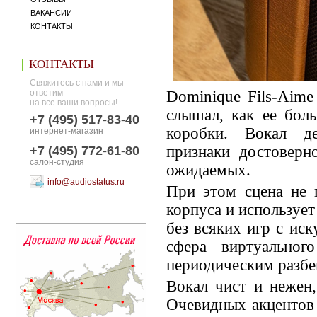
ВАКАНСИИ
КОНТАКТЫ
КОНТАКТЫ
Свяжитесь с нами и мы
ответим
Dominique Fils-Aim
на все ваши вопросы!
слышал, как ее бол
+7 (495) 517-83-40
коробки. Вокал де
интернет-магазин
признаки достоверн
+7 (495) 772-61-80
салон-студия
ожидаемых.
info@audiostatus.ru
При этом сцена не п
корпуса и использует
без всяких игр с ис
сфера виртуальног
периодическим разбе
Вокал чист и нежен,
Очевидных акцентов 