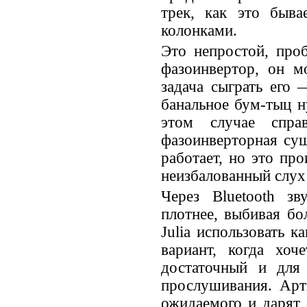
трек, как это быв
колонками.
Это непростой, про
фазоинвертор, он м
задача сыграть его 
банальное бум-тыц н
этом случае спра
фазоинверторная су
работает, но это про
неизбалованный слух 
Через Bluetooth зв
плотнее, выбивая б
Julia использовать к
вариант, когда хоч
достаточный и для 
прослушивания. Арт
ожидаемого и дарят