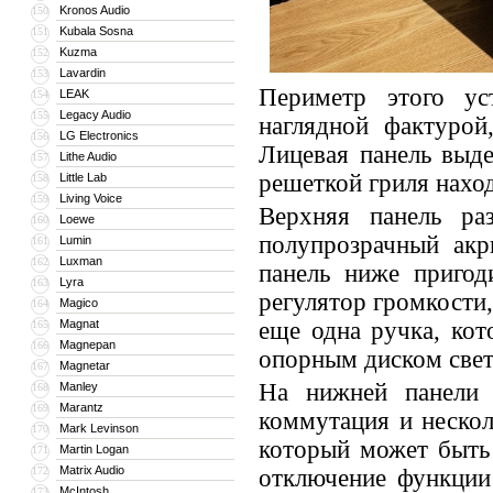
Kronos Audio
150
Kubala Sosna
151
Kuzma
152
Lavardin
153
Периметр этого ус
LEAK
154
Legacy Audio
155
наглядной фактурой
LG Electronics
156
Лицевая панель выде
Lithe Audio
157
решеткой гриля наход
Little Lab
158
Living Voice
159
Верхняя панель ра
Loewe
160
полупрозрачный акр
Lumin
161
Luxman
162
панель ниже пригод
Lyra
163
регулятор громкости
Magico
164
Magnat
еще одна ручка, ко
165
Magnepan
166
опорным диском свет
Magnetar
167
На нижней панели 
Manley
168
Marantz
169
коммутация и нескол
Mark Levinson
170
который может быть
Martin Logan
171
Matrix Audio
172
отключение функции
McIntosh
173