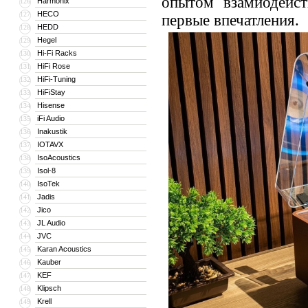
опытом взамиодейст
Harmonix
126
HECO
127
первые впечатления.
HEDD
128
Hegel
129
Hi-Fi Racks
130
HiFi Rose
131
HiFi-Tuning
132
HiFiStay
133
Hisense
134
iFi Audio
135
Inakustik
136
IOTAVX
137
IsoAcoustics
138
Isol-8
139
IsoTek
140
Jadis
141
Jico
142
JL Audio
143
JVC
144
Karan Acoustics
145
Kauber
146
KEF
147
Klipsch
148
Krell
149