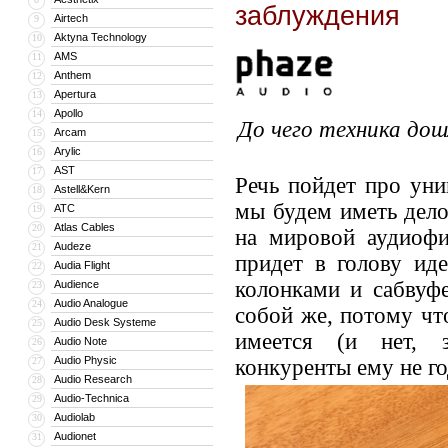
заблуждения
Airtech
9
Aktyna Technology
10
AMS
11
Anthem
12
Apertura
13
Apollo
14
До чего техника дош
Arcam
15
Arylic
16
AST
17
Речь пойдет про уни
Astell&Kern
18
мы будем иметь дело
ATC
19
Atlas Cables
20
на мировой аудиофи
Audeze
21
придет в голову ид
Audia Flight
22
колонками и сабвуф
Audience
23
Audio Analogue
24
собой же, потому чт
Audio Desk Systeme
25
имеется (и нет, 
Audio Note
26
Audio Physic
27
конкуренты ему не го
Audio Research
28
Audio-Technica
29
Audiolab
30
Audionet
31