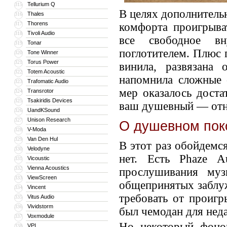
Tellurium Q
315
В целях дополнитель
Thales
316
Thorens
317
комфорта проигрыва
Tivoli Audio
318
все свободное вн
Tonar
319
поглотителем. Плюс 
Tone Winner
320
Torus Power
321
винила, развязана
Totem Acoustic
322
напомнила сложные 
Trafomatic Audio
323
мер оказалось доста
Transrotor
324
Tsakiridis Devices
325
ваш душевный — отн
UandKSound
326
Unison Research
327
О душевном пок
V-Moda
328
Van Den Hul
329
В этот раз обойдемся
Velodyne
330
нет. Есть Phaze A
Vicoustic
331
Vienna Acoustics
332
прослушивания музы
ViewScreen
333
общепринятых заблуж
Vincent
334
требовать от проигр
Vitus Audio
335
Vividstorm
336
был чемодан для нед
Voxmodule
337
Но некоторый фоно
VPI
338