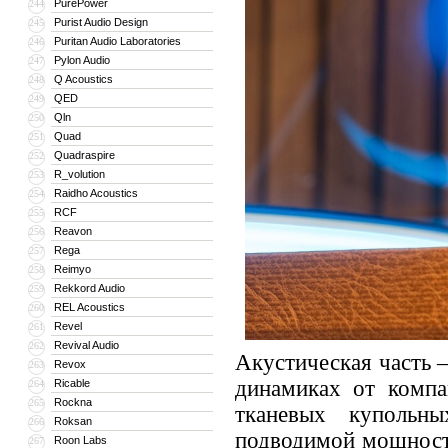
PurePower
244
Purist Audio Design
245
Puritan Audio Laboratories
246
Pylon Audio
247
Q Acoustics
248
QED
249
Qln
250
Quad
251
Quadraspire
252
R_volution
253
Raidho Acoustics
254
RCF
255
Reavon
256
Rega
257
Reimyo
258
Rekkord Audio
259
REL Acoustics
260
Revel
261
Revival Audio
262
Акустическая часть 
Revox
263
динамиках от компа
Ricable
264
Rockna
265
тканевых купольн
Roksan
266
подводимой мощност
Roon Labs
267