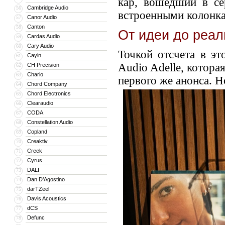
кар, вошедший в се
Cambridge Audio
56
встроенными колонка
Canor Audio
57
Canton
58
От идеи до реал
Cardas Audio
59
Cary Audio
60
Точкой отсчета в э
Cayin
61
Audio Adelle, котора
CH Precision
62
Chario
63
первого же анонса. Н
Chord Company
64
Chord Electronics
65
Clearaudio
66
CODA
67
Constellation Audio
68
Copland
69
Creaktiv
70
Creek
71
Cyrus
72
DALI
73
Dan D’Agostino
74
darTZeel
75
Davis Acoustics
76
dCS
77
Defunc
78