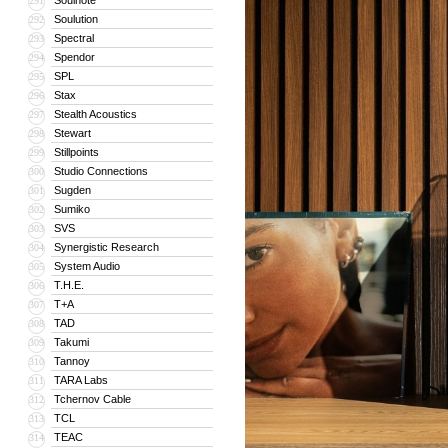
Soulnote
291
Soulution
292
Spectral
293
Spendor
294
SPL
295
Stax
296
Stealth Acoustics
297
Stewart
298
Stillpoints
299
Studio Connections
300
Sugden
301
Sumiko
302
SVS
303
Synergistic Research
304
System Audio
305
T.H.E.
306
T+A
307
TAD
308
Takumi
309
Tannoy
310
TARA Labs
311
Tchernov Cable
312
TCL
313
TEAC
314