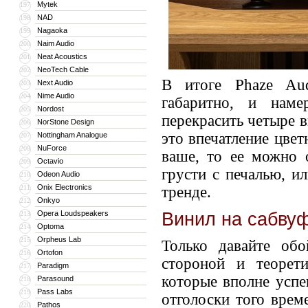
Mytek
197
NAD
198
Nagaoka
199
Naim Audio
200
Neat Acoustics
201
NeoTech Cable
202
В итоге Phaze Aud
Next Audio
203
Nime Audio
204
габаритно, и наме
Nordost
205
перекрасить четыре в
NorStone Design
206
это впечатление цвет
Nottingham Analogue
207
NuForce
208
ваше, то ее можно 
Octavio
209
грусти с печалью, и
Odeon Audio
210
Onix Electronics
211
тренде.
Onkyo
212
Винил на сабву
Opera Loudspeakers
213
Optoma
214
Orpheus Lab
215
Только давайте об
Ortofon
216
стороной и теорет
Paradigm
217
которые вполне усп
Parasound
218
Pass Labs
219
отголоски того врем
Pathos
220