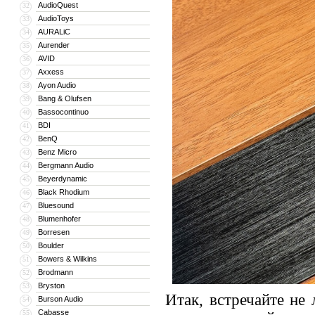
AudioQuest
32
AudioToys
33
AURALiC
34
Aurender
35
AVID
36
Axxess
37
Ayon Audio
38
Bang & Olufsen
39
Bassocontinuo
40
BDI
41
BenQ
42
Benz Micro
43
Bergmann Audio
44
Beyerdynamic
45
Black Rhodium
46
Bluesound
47
Blumenhofer
48
Borresen
49
Boulder
50
Bowers & Wilkins
51
Brodmann
52
Bryston
53
Итак, встречайте не
Burson Audio
54
Cabasse
55