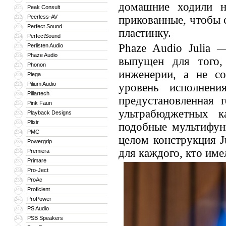
домашние ходили н
Peak Consult
221
Peerless-AV
прикованные, чтобы 
222
Perfect Sound
223
пластинку.
PerfectSound
224
Phaze Audio Julia 
Perlisten Audio
225
Phaze Audio
226
выпущен для того,
Phonon
227
инженерии, а не со
Piega
228
Pilium Audio
229
уровень исполнен
Pillartech
230
предустановленная
Pink Faun
231
ультрабюджетных к
Playback Designs
232
Plixir
233
подобные мультифун
PMC
234
целом конструкция J
Powergrip
235
для каждого, кто име
Premiera
236
Primare
237
Pro-Ject
238
ProAc
239
Proficient
240
ProPower
241
PS Audio
242
PSB Speakers
243