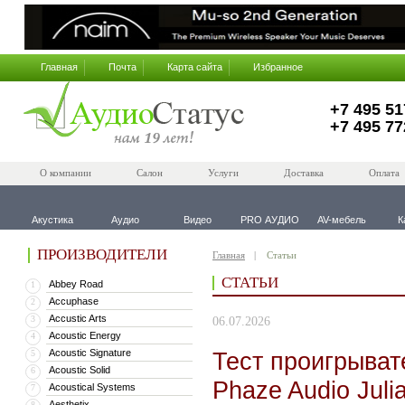
Главная
Почта
Карта сайта
Избранное
+7 495 51
+7 495 77
О компании
Салон
Услуги
Доставка
Оплата
Акустика
Аудио
Видео
PRO АУДИО
AV-мебель
К
ПРОИЗВОДИТЕЛИ
Главная
Статьи
СТАТЬИ
Abbey Road
1
Accuphase
2
Accustic Arts
3
06.07.2026
Acoustic Energy
4
Acoustic Signature
Тест проигрыват
5
Acoustic Solid
6
Phaze Audio Juli
Acoustical Systems
7
Aesthetix
8