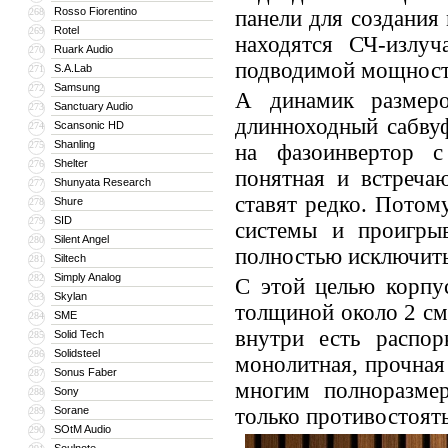
Rosso Fiorentino
268
панели для создания
Rotel
269
находятся СЧ-излу
Ruark Audio
270
подводимой мощност
S.A.Lab
271
Samsung
272
А динамик размер
Sanctuary Audio
273
длинноходный сабву
Scansonic HD
274
Shanling
275
на фазоинвертор с
Shelter
276
понятная и встреча
Shunyata Research
277
ставят редко. Потом
Shure
278
SID
279
системы и проигры
Silent Angel
280
полностью исключить
Siltech
281
Simply Analog
282
С этой целью корпу
Skylan
283
толщиной около 2 см
SME
284
внутри есть распор
Solid Tech
285
Solidsteel
286
монолитная, прочная 
Sonus Faber
287
многим полноразме
Sony
288
Sorane
только противостоять
289
SOtM Audio
290