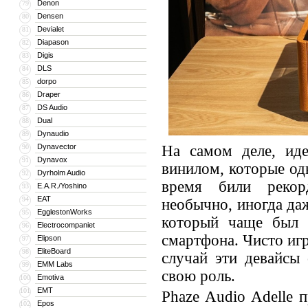
Denon
79
Densen
80
Devialet
81
Diapason
82
Digis
83
DLS
84
dorpo
85
Draper
86
DS Audio
87
Dual
88
Dynaudio
89
Dynavector
На самом деле, иде
90
Dynavox
91
винилом, которые од
Dyrholm Audio
92
время били рекор
E.A.R./Yoshino
93
EAT
94
необычно, иногда да
EgglestonWorks
95
который чаще был 
Electrocompaniet
96
смартфона. Чисто игр
Elipson
97
EliteBoard
98
случай эти девайсы
EMM Labs
99
свою роль.
Emotiva
100
EMT
101
Phaze Audio Adelle 
Epos
102