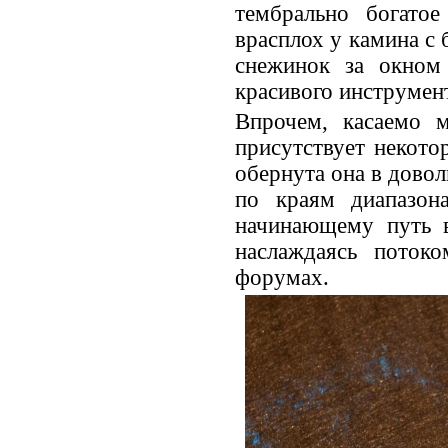
тембрально богатое
врасплох у камина с 
снежинок за окном 
красивого инструмент
Впрочем, касаемо м
присутствует некото
обернута она в дово
по краям диапазон
начинающему путь в
наслаждаясь поток
форумах.