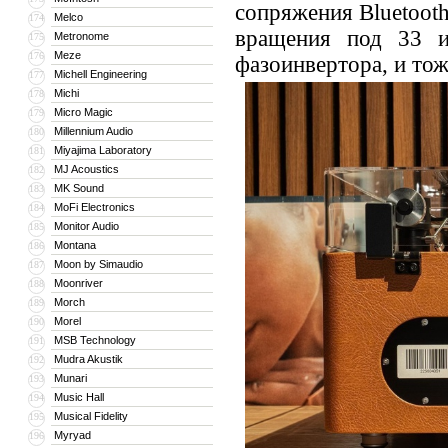
сопряжения Bluetooth
Melco
174
вращения под 33 и
Metronome
175
Meze
176
фазоинвертора, и тож
Michell Engineering
177
Michi
178
Micro Magic
179
Millennium Audio
180
Miyajima Laboratory
181
MJ Acoustics
182
MK Sound
183
MoFi Electronics
184
Monitor Audio
185
Montana
186
Moon by Simaudio
187
Moonriver
188
Morch
189
Morel
190
MSB Technology
191
Mudra Akustik
192
Munari
193
Music Hall
194
Musical Fidelity
195
Myryad
196