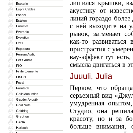
лишился крышки, вз
Esoteric
103
акустику от извест
Esprit Cables
104
Esseci
105
линий гораздо более
Estelon
106
с ней выходите на у
Euromet
107
Eversolo
рывок, затмевает с
108
Evolution
109
как-то развиваться
Exell
110
пристрастия с умере
Exposure
111
Ferrum Audio
112
вау-эффект тут есть,
Fezz Audio
113
смысла двигаться в э
FiiO
114
Finite Elemente
115
Juuuli, Julia
FISCH
116
Focal
117
Первое, что обраща
Furutech
118
серьезный вид «Джул
Gallo Acoustics
119
Gauder Akustik
120
умудренная опытом
Gold Note
121
Студио, она решил
Goldring
122
Gryphon
123
красоту, но и за б
HANA
124
больше внимания, 
Harbeth
125