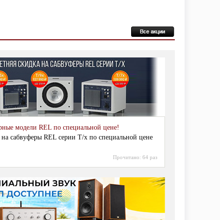
рные модели REL по специальной цене!
 на сабвуферы REL серии T/x по специальной цене
Прочитано:
64 раз