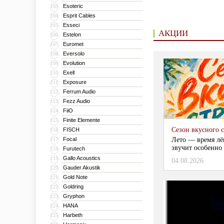
Esoteric
103
Esprit Cables
104
Esseci
105
АКЦИИ
Estelon
106
Euromet
107
Eversolo
108
Evolution
109
Exell
110
Exposure
111
Ferrum Audio
112
Fezz Audio
113
FiiO
114
Finite Elemente
115
Сезон вкусного 
FISCH
116
Focal
Лето — время лё
117
звучит особенно 
Furutech
118
Gallo Acoustics
119
04.08.2026
Gauder Akustik
120
Gold Note
121
Goldring
122
Gryphon
123
HANA
124
Harbeth
125