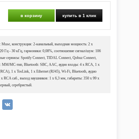
в корзину
купить в 1 клик
: Muse, конструкция: 2-канальный, выходная мощность: 2 х
 20 Гц - 30 кГц, гармоники: 0,08%, соотношение сигнал/шум: 106
вые сервисы: Spotify Connect, TIDAL Connect, Qobuz Connect,
р: ММ/MC-тип, Bluetooth: SBC, AAC, аудио входы: 4 х RCA, 1 х
), 1 х TosLink, 1 х Ethernet (RJ45), Wi-Fi, Bluetooth, аудио
 RCA саб., выход наушников: 1 х 6,3 мм, габариты: 350 х 99 х
 черный, серебристый.