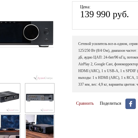
Цена:
139 990 руб.
Сетевой усилитель все-в-одном, серия
125/250 Вт (8/4 Ом), диапазон частот:
дБ, аудио ЦАП: 24-бит/96 кГц, потоко
AirPlay 2, Google Cast, фонокорректо
HDMI (ARC), 1 х USB-A, 1 х SPDIF (RCA
выходы: 1 х HDMI (ARC), 1 х RCA, 1 х
337 мм, вес: 4,9 кг, варианты цветов:
Сравнить
Поделиться