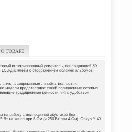
 О ТОВАРЕ
инговый интегрированный усилитель, воплощающий 80
м LCD-дисплеем с отображением обложек альбомов,
альгию, а современная линейка, полностью
 Обе модели представляют собой полноценные сетевые
няющие традиционные ценности hi‑fi с удобством
ы на работу с полноценной акустикой без
 Вт на канал при 8 Ом (и 250 Вт при 4 Ом). Onkyo Y‑40