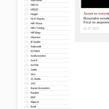
Harmonix
126
HECO
127
HEDD
128
Акция на популяр
Hegel
129
Испытайте незаб
Hi-Fi Racks
130
Focal по акционн
HiFi Rose
131
HiFi-Tuning
132
01.07.2026
HiFiStay
133
Hisense
134
iFi Audio
135
Inakustik
136
IOTAVX
137
IsoAcoustics
138
Isol-8
139
IsoTek
140
Jadis
141
Jico
142
JL Audio
143
JVC
144
Karan Acoustics
145
Kauber
146
KEF
147
Klipsch
148
Krell
149