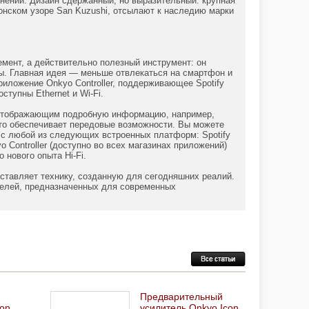
нении. Дизайн сдержанный, но выразительный: крупная
онском узоре San Kuzushi, отсылают к наследию марки
мент, а действительно полезный инструмент: он
ы. Главная идея — меньше отвлекаться на смартфон и
иложение Onkyo Controller, поддерживающее Spotify
ступны Ethernet и Wi‑Fi.
 отображающим подробную информацию, например,
что обеспечивает передовые возможности. Вы можете
 с любой из следующих встроенных платформ: Spotify
 Controller (доступно во всех магазинах приложений)
нового опыта Hi-Fi.
ставляет технику, созданную для сегодняшних реалий.
телей, предназначенных для современных
Предварительный
con
усилитель Onkyo Icon