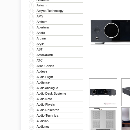
Airtech
9
Aktyna Technology
10
AMS
11
Anthem
12
Apertura
13
Apollo
14
Arcam
15
Arylic
16
AST
17
Astell&Kern
18
ATC
19
Atlas Cables
20
Audeze
21
Audia Flight
22
Audience
23
Audio Analogue
24
Audio Desk Systeme
25
Audio Note
26
Audio Physic
27
Audio Research
28
Audio-Technica
29
Audiolab
30
Audionet
31