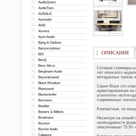
AudioQuest
32
AudioToys
33
AURALiC
34
Aurender
35
AVID
36
Axxess
37
Ayon Audio
38
Bang & Olufsen
39
Bassocontinuo
40
ОПИСАНИЕ
BDI
41
BenQ
42
Benz Micro
43
Сетевые стримеры-у
Bergmann Audio
44
лет японского аудио
метаданных треков и
Beyerdynamic
45
Black Rhodium
46
Серия Muse это отве
Bluesound
47
ориентированная на 
Blumenhofer
48
усилители «всё‑в‑од
современных техноло
Borresen
49
Boulder
50
Компактные, но мощ
Bowers & Wilkins
51
Brodmann
Несмотря на низкий 
52
необходимости форми
Bryston
53
обеспечивает 75 Вт н
Burson Audio
54
Cabasse
55