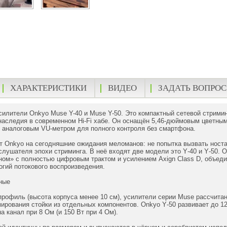
ХАРАКТЕРИСТИКИ
ВИДЕО
ЗАДАТЬ ВОПРОС
силители Onkyo Muse Y-40 и Muse Y-50. Это компактный сетевой стрим
наследия в современном Hi-Fi хабе. Он оснащён 5,46-дюймовым цветны
 аналоговым VU-метром для полного контроля без смартфона.
т Onkyo на сегодняшние ожидания меломанов: не попытка вызвать ност
слушателя эпохи стриминга. В неё входят две модели это Y‑40 и Y‑50.
ном» с полностью цифровым трактом и усилением Axign Class D, объеди
гий потокового воспроизведения.
ные
профиль (высота корпуса менее 10 см), усилители серии Muse рассчитан
рования стойки из отдельных компонентов. Onkyo Y‑50 развивает до 125
а канал при 8 Ом (и 150 Вт при 4 Ом).