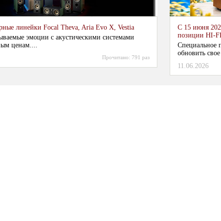
ные линейки Focal Theva, Aria Evo X, Vestia
С 15 июня 202
позиции HI-F
ываемые эмоции с акустическими системами
ым ценам....
Специальное п
обновить свое
Прочитано:
791 раз
11.06.2026