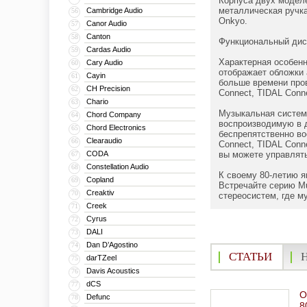
Корпуса двух моделе
металлическая ручка
Cambridge Audio
56
Onkyo.
Canor Audio
57
Canton
58
Функциональный ди
Cardas Audio
59
Характерная особенн
Cary Audio
60
отображает обложки 
Cayin
61
больше времени пров
CH Precision
62
Connect, TIDAL Conne
Chario
63
Музыкальная систем
Chord Company
64
воспроизводимую в д
Chord Electronics
65
беспрепятственно во
Clearaudio
66
Connect, TIDAL Conn
CODA
вы можете управлять
67
Constellation Audio
68
К своему 80-летию я
Copland
69
Встречайте серию M
Creaktiv
70
стереосистем, где м
Creek
71
Cyrus
72
DALI
73
Dan D’Agostino
74
СТАТЬИ
darTZeel
75
Davis Acoustics
76
dCS
77
O
Defunc
78
8