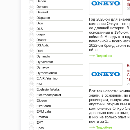
Denon
79
б
Densen
80
0
Devialet
81
Diapason
82
Год 2026-ой для знаме
Digis
компании Onkyo – не п
83
ее длинной истории. В
DLS
84
основанный в 1946-ом,
dorpo
85
юбилей. А ведь эта кр
Draper
86
печальной – всего нес
2022-ом бренд стоял н
DS Audio
87
объя...
Dual
88
Подробнее
Dynaudio
89
Dynavector
90
Б
Dynavox
91
м
Dyrholm Audio
92
C
E.A.R./Yoshino
93
1
EAT
2
94
EgglestonWorks
95
Вот так новость: комп
Electrocompaniet
знали, в основном, по
96
ресиверам, выпустила
Elipson
97
акустики, открыв ими 
EliteBoard
98
компонентов Onkyo Cre
EMM Labs
99
довольно компактные,
в них не только опыт 
Emotiva
100
почти за 1...
EMT
101
Подробнее
Epos
102