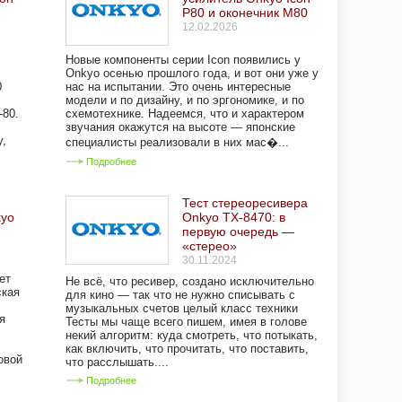
P80 и оконечник M80
12.02.2026
Новые компоненты серии Icon появились у
Onkyo осенью прошлого года, и вот они уже у
0
нас на испытании. Это очень интересные
модели и по дизайну, и по эргономике, и по
-80.
схемотехнике. Надеемся, что и характером
звучания окажутся на высоте — японские
у,
специалисты реализовали в них мас�...
Подробнее
Тест стереоресивера
kyo
Onkyo TX-8470: в
первую очередь —
«стерео»
30.11.2024
ет
Не всё, что ресивер, создано исключительно
ская
для кино — так что не нужно списывать с
музыкальных счетов целый класс техники
я
Тесты мы чаще всего пишем, имея в голове
некий алгоритм: куда смотреть, что потыкать,
как включить, что прочитать, что поставить,
овой
что расслышать....
Подробнее