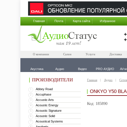
Главная
Почта
Карта сайта
Избранное
+
+
О компании
Салон
Услуги
Доставка
Акустика
Аудио
Видео
PRO АУДИО
AV-м
ПРОИЗВОДИТЕЛИ
Главная
Аудио
Сетев
Abbey Road
1
ONKYO Y50 BL
Accuphase
2
Accustic Arts
3
Код: 185890
Acoustic Energy
4
Acoustic Signature
5
Acoustic Solid
6
Acoustical Systems
7
Aesthetix
8