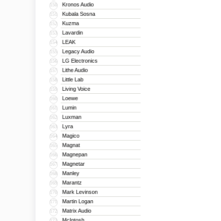
Kronos Audio
150
Kubala Sosna
151
Kuzma
152
Lavardin
153
LEAK
154
Legacy Audio
155
LG Electronics
156
Lithe Audio
157
Little Lab
158
Living Voice
159
Loewe
160
Lumin
161
Luxman
162
Lyra
163
Magico
164
Magnat
165
Magnepan
166
Magnetar
167
Manley
168
Marantz
169
Mark Levinson
170
Martin Logan
171
Matrix Audio
172
McIntosh
173