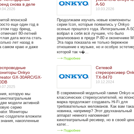
ренд снова в деле
A-50
9.04.2026
10.03.2026
нитой японской
Продолжаем изучать новые компоненты
росто еще один год в
серии Icon, которые появились у Onkyo
 этом году бренд,
осенью прошлого года. Интегральник A-5
 отмечает 80-летний
вобрал в себя всё лучшее, что было
углая дата могла стать
реализовано в преде P-80 и оконечнике M
колько лет назад в
Эта пара показала не только бережное
а самом краю и даже
отношение к музыке, но и особую эстетик
которой так ч�...
Подробнее
еспроводные
Сетевой
ониторы Onkyo
стереоресивер On
reator GX-30ARC/GX-
TX-8470
0DB
10.12.2024
0.07.2025
В современной модельной гамме Onkyo н
ания, которую мы
классических стереоусилителей, но япон
 кинотеатральным
марка продолжает создавать Hi-Fi для
 две модели активной
требовательных меломанов. Как вам така
новую серию
новинка, например? Этот двухканальный
ator. Мониторы
аппарат немного напоминает
 но создатели вложили
кинотеатральный ресивер, но в своей цен
и знания, накопленные
катег...
Подробнее