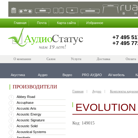
Главная
Почта
Карта сайта
Избранное
+7 495 51
+7 495 77
О компании
Салон
Услуги
Доставка
Оплата
Акустика
Аудио
Видео
PRO АУДИО
AV-мебель
К
ПРОИЗВОДИТЕЛИ
Главная
Аудио
Комплекты караоке
Abbey Road
1
Accuphase
2
EVOLUTION
Accustic Arts
3
Acoustic Energy
4
Acoustic Signature
5
Код: 149015
Acoustic Solid
6
Acoustical Systems
7
Aesthetix
8