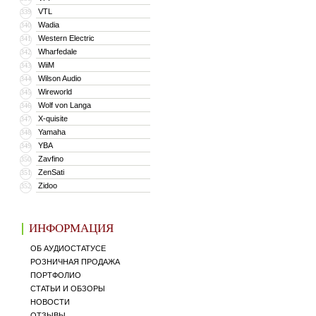
VTL
339
Wadia
340
Western Electric
341
Wharfedale
342
WiiM
343
Wilson Audio
344
Wireworld
345
Wolf von Langa
346
X-quisite
347
Yamaha
348
YBA
349
Zavfino
350
ZenSati
351
Zidoo
352
ИНФОРМАЦИЯ
ОБ АУДИОСТАТУСЕ
РОЗНИЧНАЯ ПРОДАЖА
ПОРТФОЛИО
СТАТЬИ И ОБЗОРЫ
НОВОСТИ
ОТЗЫВЫ