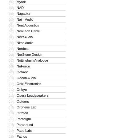
Mytek
197
NAD
198
Nagaoka
199
Naim Audio
200
Neat Acoustics
201
NeoTech Cable
202
Next Audio
203
Nime Audio
204
Nordost
205
NorStone Design
206
Nottingham Analogue
207
NuForce
208
Octavio
209
Odeon Audio
210
Onix Electronics
211
Onkyo
212
Opera Loudspeakers
213
Optoma
214
Orpheus Lab
215
Ortofon
216
Paradigm
217
Parasound
218
Pass Labs
219
Pathos
220