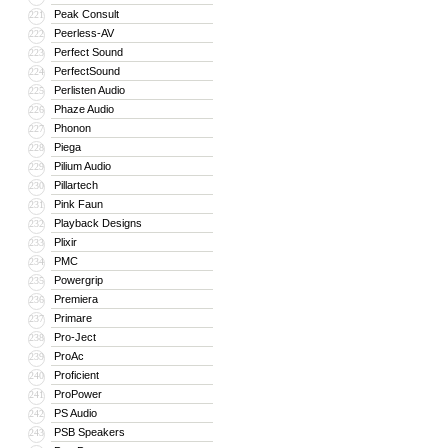
Peak Consult
221
Peerless-AV
222
Perfect Sound
223
PerfectSound
224
Perlisten Audio
225
Phaze Audio
226
Phonon
227
Piega
228
Pilium Audio
229
Pillartech
230
Pink Faun
231
Playback Designs
232
Plixir
233
PMC
234
Powergrip
235
Premiera
236
Primare
237
Pro-Ject
238
ProAc
239
Proficient
240
ProPower
241
PS Audio
242
PSB Speakers
243