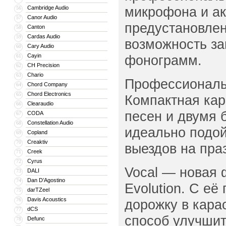
микрофона и ак
Cambridge Audio
56
Canor Audio
57
предустановлен
Canton
58
Cardas Audio
59
возможность заг
Cary Audio
60
Cayin
фонограмм.
61
CH Precision
62
Chario
63
Профессиональ
Chord Company
64
Chord Electronics
65
Компактная кар
Clearaudio
66
песен и двумя
CODA
67
Constellation Audio
68
идеально подой
Copland
69
Creaktiv
70
выездов на пра
Creek
71
Cyrus
72
Vocal — новая 
DALI
73
Dan D’Agostino
74
Evolution. С е
darTZeel
75
Davis Acoustics
76
дорожку в кара
dCS
77
способ улучшит
Defunc
78