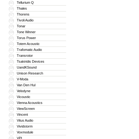
Tellurium Q
315
Thales
316
Thorens
317
Tivoli Audio
318
Tonar
319
Tone Winner
320
Torus Power
321
Totem Acoustic
322
Trafomatic Audio
323
Transrotor
324
Tsakiridis Devices
325
UandKSound
326
Unison Research
327
V-Moda
328
Van Den Hul
329
Velodyne
330
Vicoustic
331
Vienna Acoustics
332
ViewScreen
333
Vincent
334
Vitus Audio
335
Vividstorm
336
Voxmodule
337
VPI
338