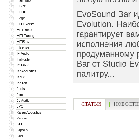
Harmonix
126
HECO
127
EvoSound Bar и
HEDD
128
Hegel
129
Evolution. Наи
Hi-Fi Racks
130
HiFi Rose
131
гарантирует ва
HiFi-Tuning
132
исполнения лю
HiFiStay
133
Hisense
134
продуманному 
iFi Audio
135
Inakustik
136
Bar от Studio E
IOTAVX
137
палитру...
IsoAcoustics
138
Isol-8
139
IsoTek
140
Jadis
141
Jico
142
JL Audio
143
СТАТЬИ
НОВОСТИ
JVC
144
Karan Acoustics
145
Kauber
146
KEF
147
Klipsch
148
Krell
149