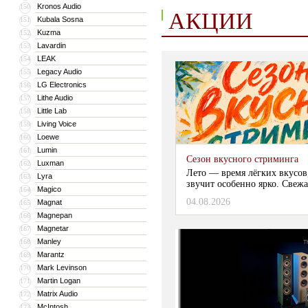
Kronos Audio
150
АКЦИИ
Kubala Sosna
151
Kuzma
152
Lavardin
153
LEAK
154
Legacy Audio
155
LG Electronics
156
Lithe Audio
157
Little Lab
158
Living Voice
159
Loewe
160
Lumin
161
Сезон вкусного стриминга
Luxman
162
Лето — время лёгких вкусов
Lyra
163
звучит особенно ярко. Свежа
Magico
164
04.08.2026
Magnat
165
Magnepan
166
Magnetar
167
Manley
168
Marantz
169
Mark Levinson
170
Martin Logan
171
Matrix Audio
172
McIntosh
173