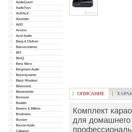
AudioQuest
32
AudioToys
33
AURALiC
34
Aurender
35
AVID
36
Axxess
37
Ayon Audio
38
Bang & Olufsen
39
Bassocontinuo
40
BDI
41
BenQ
42
Benz Micro
43
Bergmann Audio
44
Beyerdynamic
45
Black Rhodium
46
Bluesound
47
Blumenhofer
48
ОПИСАНИЕ
ХАРА
Borresen
49
Boulder
50
Комплект карао
Bowers & Wilkins
51
Brodmann
52
для домашнего 
Bryston
53
Burson Audio
54
профессиональ
Cabasse
55