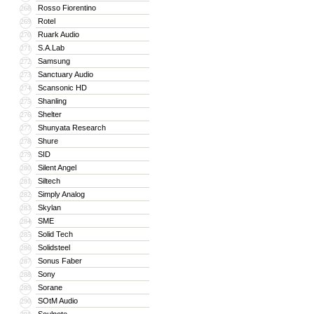
Rosso Fiorentino
268
Rotel
269
Ruark Audio
270
S.A.Lab
271
Samsung
272
Sanctuary Audio
273
Scansonic HD
274
Shanling
275
Shelter
276
Shunyata Research
277
Shure
278
SID
279
Silent Angel
280
Siltech
281
Simply Analog
282
Skylan
283
SME
284
Solid Tech
285
Solidsteel
286
Sonus Faber
287
Sony
288
Sorane
289
SOtM Audio
290