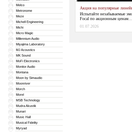
Melco
174
Акция на популярные линейки
Metronome
175
Испытайте незабываемые эм
Meze
176
Focal по акционным ценам...
Michell Engineering
177
01.07.2026
Michi
178
Micro Magic
179
Millennium Audio
180
Miyajima Laboratory
181
MJ Acoustics
182
MK Sound
183
MoFi Electronics
184
Monitor Audio
185
Montana
186
Moon by Simaudio
187
Moonriver
188
Morch
189
Morel
190
MSB Technology
191
Mudra Akustik
192
Munari
193
Music Hall
194
Musical Fidelity
195
Myryad
196