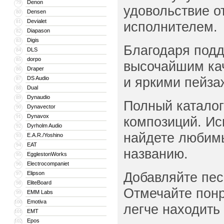
Denon
79
удовольствие о
Densen
80
Devialet
81
исполнителем.
Diapason
82
Digis
83
Благодаря подд
DLS
84
dorpo
85
высочайшим ка
Draper
86
и яркими пейза
DS Audio
87
Dual
88
Dynaudio
89
Полный каталог 
Dynavector
90
Dynavox
91
композиций. Ис
Dyrholm Audio
92
найдете любимы
E.A.R./Yoshino
93
EAT
94
названию.
EgglestonWorks
95
Electrocompaniet
96
Добавляйте пес
Elipson
97
EliteBoard
98
Отмечайте понр
EMM Labs
99
Emotiva
100
легче находить
EMT
101
Epos
102