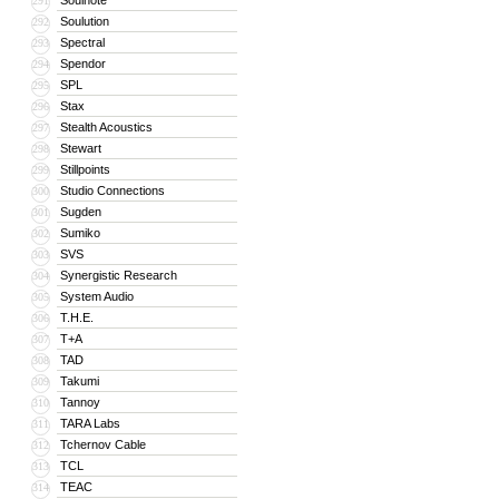
Soulnote
291
Soulution
292
Spectral
293
Spendor
294
SPL
295
Stax
296
Stealth Acoustics
297
Stewart
298
Stillpoints
299
Studio Connections
300
Sugden
301
Sumiko
302
SVS
303
Synergistic Research
304
System Audio
305
T.H.E.
306
T+A
307
TAD
308
Takumi
309
Tannoy
310
TARA Labs
311
Tchernov Cable
312
TCL
313
TEAC
314