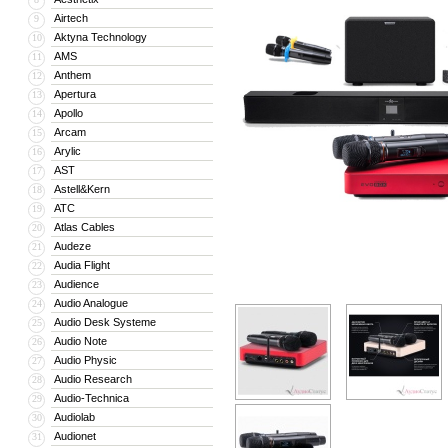
Airtech
9
Aktyna Technology
10
AMS
11
Anthem
12
Apertura
13
Apollo
14
Arcam
15
Arylic
16
AST
17
Astell&Kern
18
ATC
19
Atlas Cables
20
Audeze
21
Audia Flight
22
Audience
23
Audio Analogue
24
Audio Desk Systeme
25
Audio Note
26
Audio Physic
27
Audio Research
28
Audio-Technica
29
Audiolab
30
Audionet
31