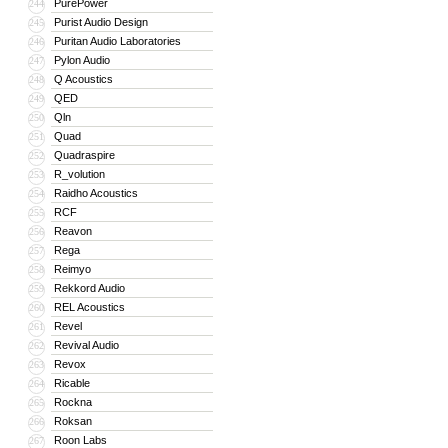
PurePower
244
Purist Audio Design
245
Puritan Audio Laboratories
246
Pylon Audio
247
Q Acoustics
248
QED
249
Qln
250
Quad
251
Quadraspire
252
R_volution
253
Raidho Acoustics
254
RCF
255
Reavon
256
Rega
257
Reimyo
258
Rekkord Audio
259
REL Acoustics
260
Revel
261
Revival Audio
262
Revox
263
Ricable
264
Rockna
265
Roksan
266
Roon Labs
267