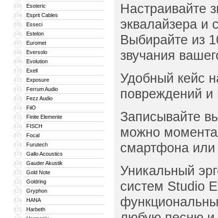
Настраивайте з
Esoteric
103
Esprit Cables
104
эквалайзера и 
Esseci
105
Estelon
106
Выбирайте из 1
Euromet
107
звучания вашег
Eversolo
108
Evolution
109
Exell
110
Удобный кейс н
Exposure
111
Ferrum Audio
повреждений и 
112
Fezz Audio
113
FiiO
114
Записывайте вы
Finite Elemente
115
FISCH
116
можно моментал
Focal
117
смартфона или 
Furutech
118
Gallo Acoustics
119
Gauder Akustik
120
Уникальный эрг
Gold Note
121
Goldring
систем Studio 
122
Gryphon
123
функциональные
HANA
124
Harbeth
125
любую песню и 