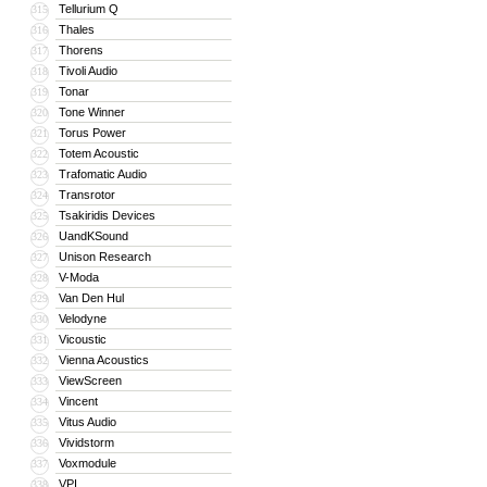
Tellurium Q
315
Thales
316
Thorens
317
Tivoli Audio
318
Tonar
319
Tone Winner
320
Torus Power
321
Totem Acoustic
322
Trafomatic Audio
323
Transrotor
324
Tsakiridis Devices
325
UandKSound
326
Unison Research
327
V-Moda
328
Van Den Hul
329
Velodyne
330
Vicoustic
331
Vienna Acoustics
332
ViewScreen
333
Vincent
334
Vitus Audio
335
Vividstorm
336
Voxmodule
337
VPI
338