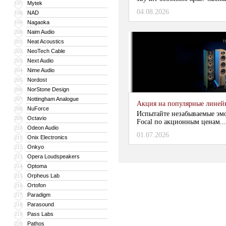
Mytek
197
04.08.2026
NAD
198
Nagaoka
199
Naim Audio
200
Neat Acoustics
201
NeoTech Cable
202
Next Audio
203
Nime Audio
204
Nordost
205
NorStone Design
206
Nottingham Analogue
207
Акция на популярные линейки
NuForce
208
Испытайте незабываемые эм
Octavio
209
Focal по акционным ценам...
Odeon Audio
210
01.07.2026
Onix Electronics
211
Onkyo
212
Opera Loudspeakers
213
Optoma
214
Orpheus Lab
215
Ortofon
216
Paradigm
217
Parasound
218
Pass Labs
219
Pathos
220