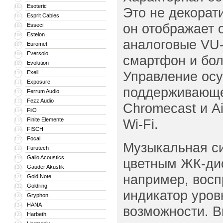
Esoteric
103
Это не декорат
Esprit Cables
104
он отображает 
Esseci
105
Estelon
106
аналоговые VU‑
Euromet
107
Eversolo
108
смартфон и бо
Evolution
109
Управление осу
Exell
110
Exposure
111
поддерживающее
Ferrum Audio
112
Fezz Audio
113
Chromecast и Ai
FiiO
114
Finite Elemente
Wi‑Fi.
115
FISCH
116
Focal
117
Музыкальная с
Furutech
118
Gallo Acoustics
119
цветным ЖК-ди
Gauder Akustik
120
например, восп
Gold Note
121
Goldring
122
индикатор уров
Gryphon
123
HANA
124
возможности. В
Harbeth
125