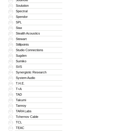
Soulnote
291
Soulution
292
Spectral
293
Spendor
294
SPL
295
Stax
296
Stealth Acoustics
297
Stewart
298
Stillpoints
299
Studio Connections
300
Sugden
301
Sumiko
302
SVS
303
Synergistic Research
304
System Audio
305
T.H.E.
306
T+A
307
TAD
308
Takumi
309
Tannoy
310
TARA Labs
311
Tchernov Cable
312
TCL
313
TEAC
314