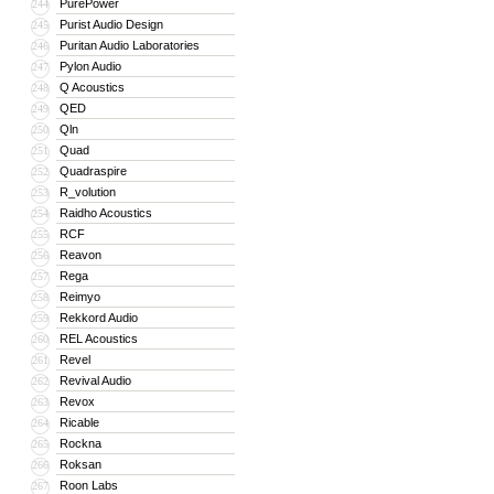
PurePower
244
Purist Audio Design
245
Puritan Audio Laboratories
246
Pylon Audio
247
Q Acoustics
248
QED
249
Qln
250
Quad
251
Quadraspire
252
R_volution
253
Raidho Acoustics
254
RCF
255
Reavon
256
Rega
257
Reimyo
258
Rekkord Audio
259
REL Acoustics
260
Revel
261
Revival Audio
262
Revox
263
Ricable
264
Rockna
265
Roksan
266
Roon Labs
267