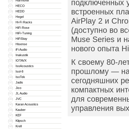
подключенных у
Harmonix
126
HECO
127
встроенных пла
HEDD
128
Hegel
129
AirPlay 2 и Ch
Hi-Fi Racks
130
(доступно во в
HiFi Rose
131
HiFi-Tuning
132
Muse Series и 
HiFiStay
133
Hisense
134
нового опыта Hi
iFi Audio
135
Inakustik
136
К своему 80-ле
IOTAVX
137
IsoAcoustics
138
прошлому — нап
Isol-8
139
IsoTek
140
сегодняшних ре
Jadis
141
компактных инт
Jico
142
JL Audio
143
для современны
JVC
144
Karan Acoustics
145
управления вых
Kauber
146
KEF
147
Klipsch
148
Krell
149