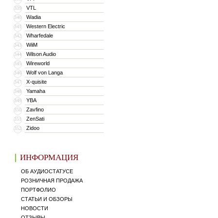
VTL
339
Wadia
340
Western Electric
341
Wharfedale
342
WiiM
343
Wilson Audio
344
Wireworld
345
Wolf von Langa
346
X-quisite
347
Yamaha
348
YBA
349
Zavfino
350
ZenSati
351
Zidoo
352
ИНФОРМАЦИЯ
ОБ АУДИОСТАТУСЕ
РОЗНИЧНАЯ ПРОДАЖА
ПОРТФОЛИО
СТАТЬИ И ОБЗОРЫ
НОВОСТИ
ОТЗЫВЫ