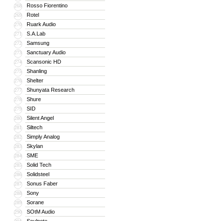
Rosso Fiorentino
268
Rotel
269
Ruark Audio
270
S.A.Lab
271
Samsung
272
Sanctuary Audio
273
Scansonic HD
274
Shanling
275
Shelter
276
Shunyata Research
277
Shure
278
SID
279
Silent Angel
280
Siltech
281
Simply Analog
282
Skylan
283
SME
284
Solid Tech
285
Solidsteel
286
Sonus Faber
287
Sony
288
Sorane
289
SOtM Audio
290