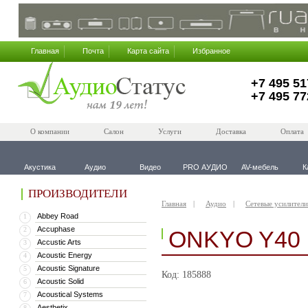
Главная
Почта
Карта сайта
Избранное
+7 495 51
+7 495 77
О компании
Салон
Услуги
Доставка
Оплата
Акустика
Аудио
Видео
PRO АУДИО
AV-мебель
К
ПРОИЗВОДИТЕЛИ
Главная
Аудио
Сетевые усилители
Abbey Road
1
Accuphase
2
ONKYO Y40
Accustic Arts
3
Acoustic Energy
4
Acoustic Signature
5
Код: 185888
Acoustic Solid
6
Acoustical Systems
7
Aesthetix
8