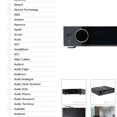
Airtech
9
Aktyna Technology
10
AMS
11
Anthem
12
Apertura
13
Apollo
14
Arcam
15
Arylic
16
AST
17
Astell&Kern
18
ATC
19
Atlas Cables
20
Audeze
21
Audia Flight
22
Audience
23
Audio Analogue
24
Audio Desk Systeme
25
Audio Note
26
Audio Physic
27
Audio Research
28
Audio-Technica
29
Audiolab
30
Audionet
31