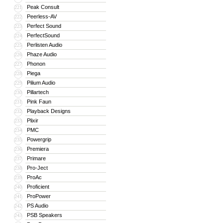
Peak Consult
221
Peerless-AV
222
Perfect Sound
223
PerfectSound
224
Perlisten Audio
225
Phaze Audio
226
Phonon
227
Piega
228
Pilium Audio
229
Pillartech
230
Pink Faun
231
Playback Designs
232
Plixir
233
PMC
234
Powergrip
235
Premiera
236
Primare
237
Pro-Ject
238
ProAc
239
Proficient
240
ProPower
241
PS Audio
242
PSB Speakers
243