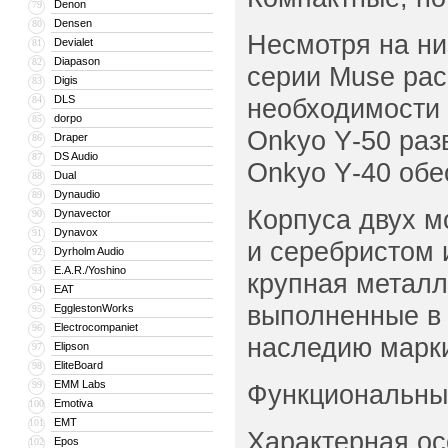
Denon
79
Densen
80
Несмотря на ни
Devialet
81
Diapason
82
серии Muse рас
Digis
83
DLS
необходимости 
84
dorpo
85
Onkyo Y‑50 разв
Draper
86
DS Audio
87
Onkyo Y‑40 обес
Dual
88
Dynaudio
89
Корпуса двух м
Dynavector
90
Dynavox
91
и серебристом 
Dyrholm Audio
92
E.A.R./Yoshino
93
крупная металл
EAT
94
выполненные в 
EgglestonWorks
95
Electrocompaniet
96
наследию марк
Elipson
97
EliteBoard
98
EMM Labs
99
Функциональны
Emotiva
100
EMT
101
Характерная ос
Epos
102