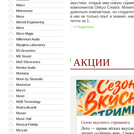
акустики, открыв ими новую сери
Melco
174
компонентов Onkyo Creator. Мони
Metronome
175
довольно компактные, но создате
в них не только опыт и знания, на
Meze
176
почти за 1...
Michell Engineering
177
Подробнее
Michi
178
Micro Magic
179
Millennium Audio
180
Miyajima Laboratory
181
MJ Acoustics
182
MK Sound
183
АКЦИИ
MoFi Electronics
184
Monitor Audio
185
Montana
186
Moon by Simaudio
187
Moonriver
188
Morch
189
Morel
190
MSB Technology
191
Mudra Akustik
192
Munari
193
Music Hall
194
Сезон вкусного стриминга
Musical Fidelity
195
Лето — время лёгких вкусов
Myryad
196
звучит особенно ярко. Свежа