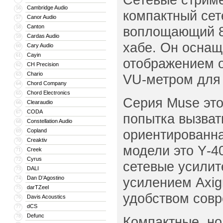
Cambridge Audio
56
компактный сет
Canor Audio
57
Canton
58
воплощающий 80
Cardas Audio
59
хабе. Он осна
Cary Audio
60
Cayin
61
отображением о
CH Precision
62
Chario
63
VU-метром для 
Chord Company
64
Chord Electronics
65
Серия Muse это
Clearaudio
66
CODA
67
попытка вызват
Constellation Audio
68
ориентированна
Copland
69
Creaktiv
70
модели это Y‑4
Creek
71
Cyrus
72
сетевые усилит
DALI
73
Dan D’Agostino
усилением Axig
74
darTZeel
75
удобством совр
Davis Acoustics
76
dCS
77
Defunc
78
Компактные, н