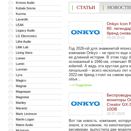
Kronos Audio
150
СТАТЬИ
НОВОСТИ
Kubala Sosna
151
Kuzma
152
Lavardin
153
Onkyo Icon P
LEAK
154
80: легенда
Legacy Audio
155
бренд снова
LG Electronics
156
09.04.2026
Lithe Audio
157
Little Lab
158
Год 2026-ой для знаменитой японс
компании Onkyo – не просто еще о
Living Voice
159
ее длинной истории. В этом году 
Loewe
160
основанный в 1946-ом, отмечает 8
Lumin
161
юбилей. А ведь эта круглая дата 
Luxman
162
печальной – всего несколько лет 
2022-ом бренд стоял на самом кр
Lyra
163
объя...
Magico
164
Подробнее
Magnat
165
Magnepan
166
Беспроводн
Magnetar
167
мониторы O
Manley
168
Creator GX
Marantz
169
10DB
20.07.2025
Mark Levinson
170
Martin Logan
171
Вот так новость: компания, котор
знали, в основном, по кинотеатра
Matrix Audio
172
ресиверам, выпустила две модели
McIntosh
173