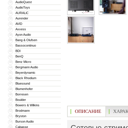
AudioQuest
32
AudioToys
33
AURALiC
34
Aurender
35
AVID
36
Axxess
37
Ayon Audio
38
Bang & Olufsen
39
Bassocontinuo
40
BDI
41
BenQ
42
Benz Micro
43
Bergmann Audio
44
Beyerdynamic
45
Black Rhodium
46
Bluesound
47
Blumenhofer
48
Borresen
49
Boulder
50
Bowers & Wilkins
51
ОПИСАНИЕ
ХАРА
Brodmann
52
Bryston
53
Burson Audio
54
Сетевые стриме
Cabasse
55