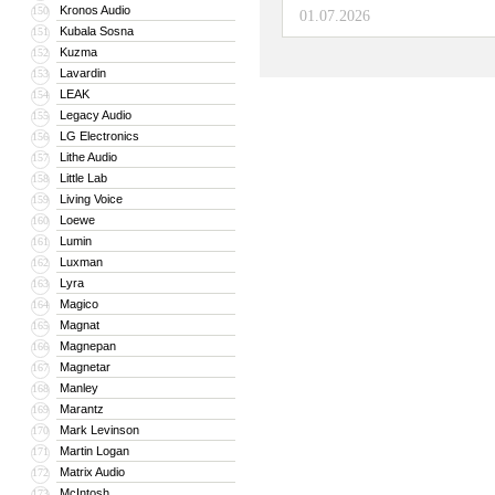
Kronos Audio
150
01.07.2026
Kubala Sosna
151
Kuzma
152
Lavardin
153
LEAK
154
Legacy Audio
155
LG Electronics
156
Lithe Audio
157
Little Lab
158
Living Voice
159
Loewe
160
Lumin
161
Luxman
162
Lyra
163
Magico
164
Magnat
165
Magnepan
166
Magnetar
167
Manley
168
Marantz
169
Mark Levinson
170
Martin Logan
171
Matrix Audio
172
McIntosh
173