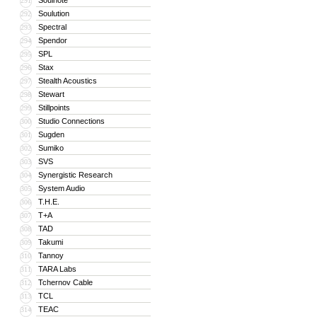
Soulnote
291
Soulution
292
Spectral
293
Spendor
294
SPL
295
Stax
296
Stealth Acoustics
297
Stewart
298
Stillpoints
299
Studio Connections
300
Sugden
301
Sumiko
302
SVS
303
Synergistic Research
304
System Audio
305
T.H.E.
306
T+A
307
TAD
308
Takumi
309
Tannoy
310
TARA Labs
311
Tchernov Cable
312
TCL
313
TEAC
314