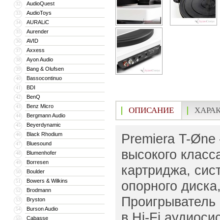
AudioQuest
32
AudioToys
33
AURALiC
34
Aurender
35
AVID
36
Axxess
37
Ayon Audio
38
Bang & Olufsen
39
Bassocontinuo
40
BDI
41
BenQ
42
Benz Micro
43
ОПИСАНИЕ
ХАРА
Bergmann Audio
44
Beyerdynamic
45
Black Rhodium
Premiera T-Øne
46
Bluesound
47
высокого класс
Blumenhofer
48
Borresen
49
картриджа, сис
Boulder
50
Bowers & Wilkins
51
опорного диска
Brodmann
52
Проигрыватель
Bryston
53
Burson Audio
54
в Hi-Fi аудиос
Cabasse
55