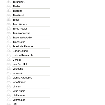
Tellurium Q
315
Thales
316
Thorens
317
Tivoli Audio
318
Tonar
319
Tone Winner
320
Torus Power
321
Totem Acoustic
322
Trafomatic Audio
323
Transrotor
324
Tsakiridis Devices
325
UandKSound
326
Unison Research
327
V-Moda
328
Van Den Hul
329
Velodyne
330
Vicoustic
331
Vienna Acoustics
332
ViewScreen
333
Vincent
334
Vitus Audio
335
Vividstorm
336
Voxmodule
337
VPI
338