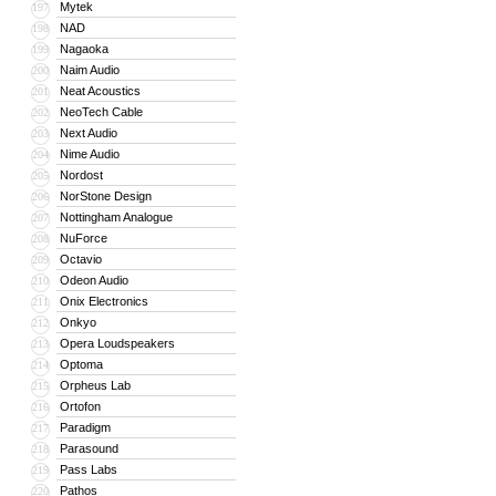
Mytek
197
NAD
198
Nagaoka
199
Naim Audio
200
Neat Acoustics
201
NeoTech Cable
202
Next Audio
203
Nime Audio
204
Nordost
205
NorStone Design
206
Nottingham Analogue
207
NuForce
208
Octavio
209
Odeon Audio
210
Onix Electronics
211
Onkyo
212
Opera Loudspeakers
213
Optoma
214
Orpheus Lab
215
Ortofon
216
Paradigm
217
Parasound
218
Pass Labs
219
Pathos
220