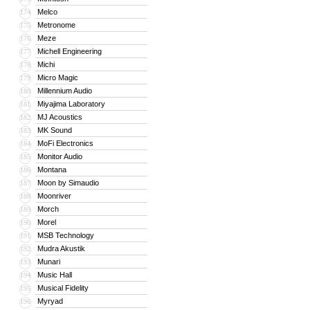
Melco
174
Metronome
175
Meze
176
Michell Engineering
177
Michi
178
Micro Magic
179
Millennium Audio
180
Miyajima Laboratory
181
MJ Acoustics
182
MK Sound
183
MoFi Electronics
184
Monitor Audio
185
Montana
186
Moon by Simaudio
187
Moonriver
188
Morch
189
Morel
190
MSB Technology
191
Mudra Akustik
192
Munari
193
Music Hall
194
Musical Fidelity
195
Myryad
196