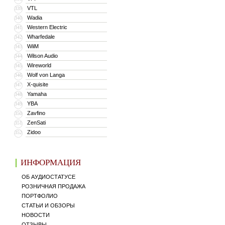
VTL
339
Wadia
340
Western Electric
341
Wharfedale
342
WiiM
343
Wilson Audio
344
Wireworld
345
Wolf von Langa
346
X-quisite
347
Yamaha
348
YBA
349
Zavfino
350
ZenSati
351
Zidoo
352
ИНФОРМАЦИЯ
ОБ АУДИОСТАТУСЕ
РОЗНИЧНАЯ ПРОДАЖА
ПОРТФОЛИО
СТАТЬИ И ОБЗОРЫ
НОВОСТИ
ОТЗЫВЫ