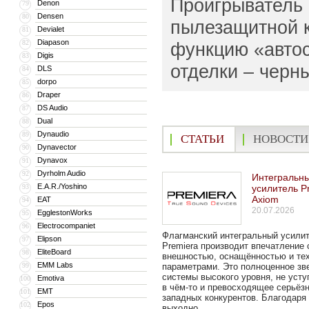
Проигрыватель 
Denon
79
Densen
80
пылезащитной к
Devialet
81
Diapason
82
функцию «автос
Digis
83
отделки – черн
DLS
84
dorpo
85
Draper
86
DS Audio
87
Dual
88
Dynaudio
89
СТАТЬИ
НОВОСТИ
Dynavector
90
Dynavox
91
Dyrholm Audio
92
Интегральн
E.A.R./Yoshino
93
усилитель P
Axiom
EAT
94
20.07.2026
EgglestonWorks
95
Electrocompaniet
96
Флагманский интегральный усили
Elipson
97
Premiera производит впечатление 
EliteBoard
98
внешностью, оснащённостью и те
EMM Labs
99
параметрами. Это полноценное зв
системы высокого уровня, не уст
Emotiva
100
в чём-то и превосходящее серьёз
EMT
101
западных конкурентов. Благодаря
Epos
102
выходно...