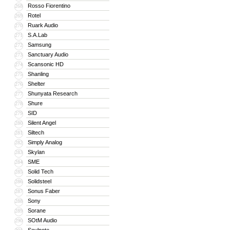
Rosso Fiorentino
268
Rotel
269
Ruark Audio
270
S.A.Lab
271
Samsung
272
Sanctuary Audio
273
Scansonic HD
274
Shanling
275
Shelter
276
Shunyata Research
277
Shure
278
SID
279
Silent Angel
280
Siltech
281
Simply Analog
282
Skylan
283
SME
284
Solid Tech
285
Solidsteel
286
Sonus Faber
287
Sony
288
Sorane
289
SOtM Audio
290