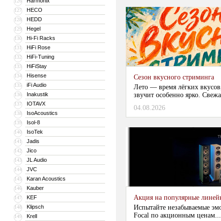
Harmonix
126
HECO
127
HEDD
128
Hegel
129
Hi-Fi Racks
130
HiFi Rose
131
HiFi-Tuning
132
HiFiStay
133
Hisense
134
Сезон вкусного стриминга
iFi Audio
135
Лето — время лёгких вкусов
Inakustik
звучит особенно ярко. Свежа
136
IOTAVX
137
04.08.2026
IsoAcoustics
138
Isol-8
139
IsoTek
140
Jadis
141
Jico
142
JL Audio
143
JVC
144
Karan Acoustics
145
Kauber
146
Акция на популярные линейки
KEF
147
Klipsch
Испытайте незабываемые эм
148
Focal по акционным ценам...
Krell
149