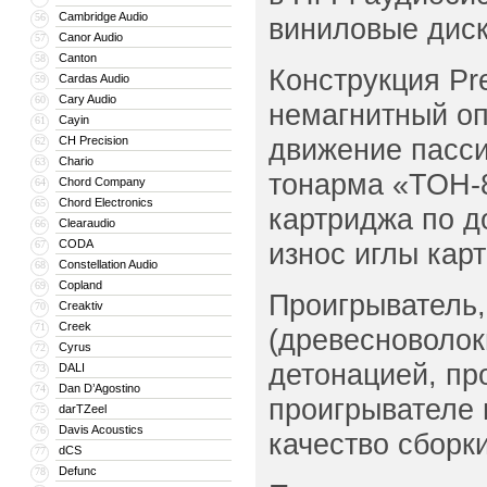
Cambridge Audio
56
виниловые диск
Canor Audio
57
Canton
58
Конструкция Pr
Cardas Audio
59
Cary Audio
60
немагнитный оп
Cayin
61
движение пасси
CH Precision
62
Chario
63
тонарма «ТОН-8
Chord Company
64
Chord Electronics
65
картриджа по д
Clearaudio
66
CODA
износ иглы кар
67
Constellation Audio
68
Copland
69
Проигрыватель,
Creaktiv
70
Creek
71
(древесноволок
Cyrus
72
детонацией, пр
DALI
73
Dan D’Agostino
74
проигрывателе 
darTZeel
75
Davis Acoustics
76
качество сборки
dCS
77
Defunc
78