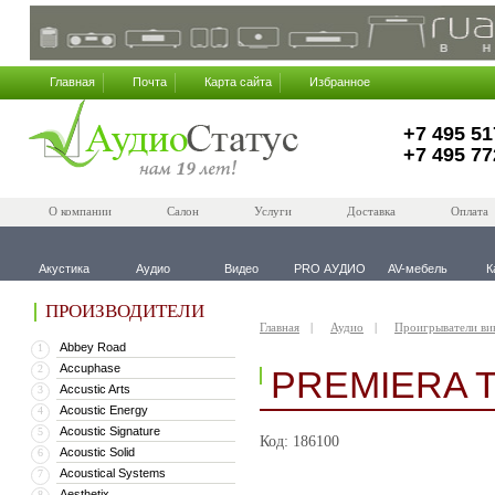
Главная
Почта
Карта сайта
Избранное
+7 495 51
+7 495 77
О компании
Салон
Услуги
Доставка
Оплата
Акустика
Аудио
Видео
PRO АУДИО
AV-мебель
К
ПРОИЗВОДИТЕЛИ
Главная
Аудио
Проигрыватели ви
Abbey Road
1
Accuphase
2
PREMIERA 
Accustic Arts
3
Acoustic Energy
4
Acoustic Signature
5
Код: 186100
Acoustic Solid
6
Acoustical Systems
7
Aesthetix
8