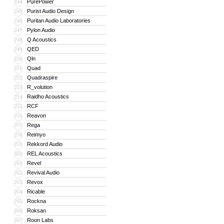
PurePower
244
Purist Audio Design
245
Puritan Audio Laboratories
246
Pylon Audio
247
Q Acoustics
248
QED
249
Qln
250
Quad
251
Quadraspire
252
R_volution
253
Raidho Acoustics
254
RCF
255
Reavon
256
Rega
257
Reimyo
258
Rekkord Audio
259
REL Acoustics
260
Revel
261
Revival Audio
262
Revox
263
Ricable
264
Rockna
265
Roksan
266
Roon Labs
267