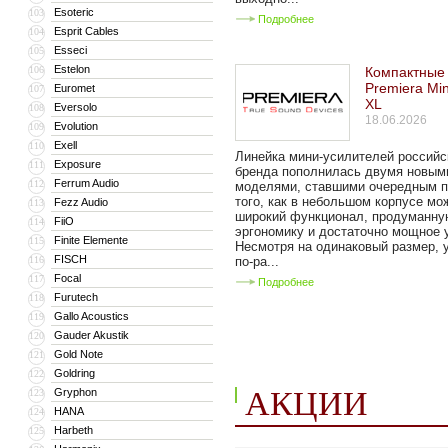
Esoteric
103
Подробнее
Esprit Cables
104
Esseci
105
Estelon
106
Компактные
Premiera Min
Euromet
107
XL
Eversolo
108
18.06.2026
Evolution
109
Exell
110
Линейка мини-усилителей российс
Exposure
111
бренда пополнилась двумя новым
Ferrum Audio
112
моделями, ставшими очередным 
того, как в небольшом корпусе мо
Fezz Audio
113
широкий функционал, продуманну
FiiO
114
эргономику и достаточно мощное 
Finite Elemente
115
Несмотря на одинаковый размер, 
FISCH
116
по-ра...
Focal
117
Подробнее
Furutech
118
Gallo Acoustics
119
Gauder Akustik
120
Gold Note
121
Goldring
122
АКЦИИ
Gryphon
123
HANA
124
Harbeth
125