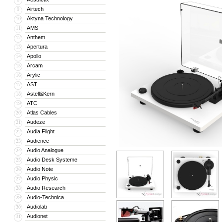
Airtech
9
Aktyna Technology
10
AMS
11
Anthem
12
Apertura
13
Apollo
14
Arcam
15
Arylic
16
AST
17
Astell&Kern
18
ATC
19
Atlas Cables
20
Audeze
21
Audia Flight
22
Audience
23
Audio Analogue
24
Audio Desk Systeme
25
Audio Note
26
Audio Physic
27
Audio Research
28
Audio-Technica
29
Audiolab
30
Audionet
31