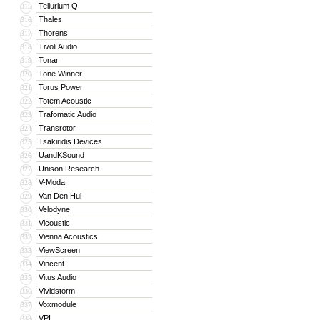
Tellurium Q
315
Thales
316
Thorens
317
Tivoli Audio
318
Tonar
319
Tone Winner
320
Torus Power
321
Totem Acoustic
322
Trafomatic Audio
323
Transrotor
324
Tsakiridis Devices
325
UandKSound
326
Unison Research
327
V-Moda
328
Van Den Hul
329
Velodyne
330
Vicoustic
331
Vienna Acoustics
332
ViewScreen
333
Vincent
334
Vitus Audio
335
Vividstorm
336
Voxmodule
337
VPI
338