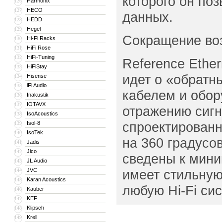
которого он по
Harmonix
126
HECO
127
данных.
HEDD
128
Hegel
129
Сокращение во
Hi-Fi Racks
130
HiFi Rose
131
HiFi-Tuning
132
Reference Ether
HiFiStay
133
идет о «обратн
Hisense
134
iFi Audio
135
кабелем и обор
Inakustik
136
IOTAVX
137
отражению сигн
IsoAcoustics
138
спроектированн
Isol-8
139
IsoTek
140
на 360 градусо
Jadis
141
Jico
142
сведены к мини
JL Audio
143
JVC
имеет стильную
144
Karan Acoustics
145
любую Hi-Fi сис
Kauber
146
KEF
147
Klipsch
148
Krell
149