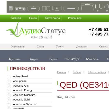
Главная
Почта
Карта сайта
Избранное
+7 495 51
+7 495 77
О компании
Салон
Услуги
Доставка
Оплата
Акустика
Аудио
Видео
PRO АУДИО
AV-мебель
К
ПРОИЗВОДИТЕЛИ
Главная
Кабели
Ethernet кабели
Abbey Road
1
Accuphase
2
QED (QE341
Accustic Arts
3
Acoustic Energy
4
Acoustic Signature
5
Код: 143554
Acoustic Solid
6
Acoustical Systems
7
Aesthetix
8