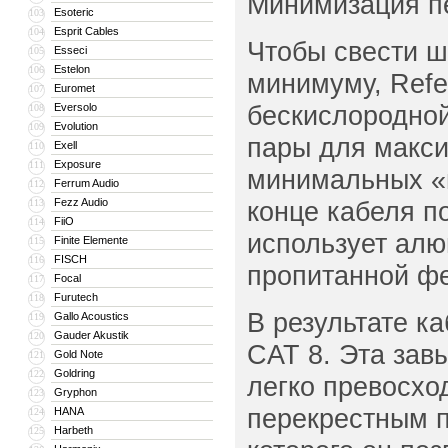
Минимизация п
Esoteric
103
Esprit Cables
104
Чтобы свести ш
Esseci
105
Estelon
106
минимуму, Refe
Euromet
107
бескислородной
Eversolo
108
Evolution
109
пары для макси
Exell
110
Exposure
111
минимальных «в
Ferrum Audio
112
Fezz Audio
конце кабеля п
113
FiiO
114
использует алю
Finite Elemente
115
FISCH
116
пропитанной ф
Focal
117
Furutech
118
В результате к
Gallo Acoustics
119
Gauder Akustik
120
CAT 8. Эта зав
Gold Note
121
Goldring
122
легко превосхо
Gryphon
123
перекрестным п
HANA
124
Harbeth
125