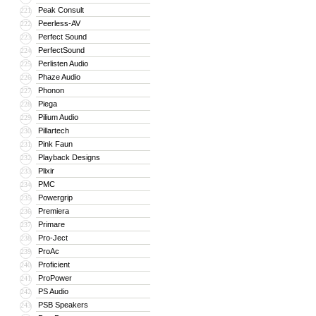
Peak Consult
221
Peerless-AV
222
Perfect Sound
223
PerfectSound
224
Perlisten Audio
225
Phaze Audio
226
Phonon
227
Piega
228
Pilium Audio
229
Pillartech
230
Pink Faun
231
Playback Designs
232
Plixir
233
PMC
234
Powergrip
235
Premiera
236
Primare
237
Pro-Ject
238
ProAc
239
Proficient
240
ProPower
241
PS Audio
242
PSB Speakers
243