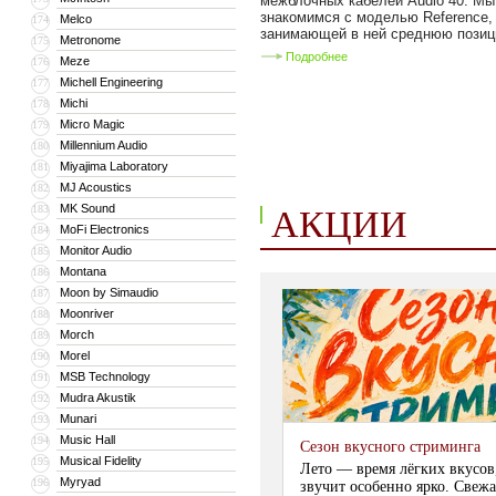
межблочных кабелей Audio 40. Мы
знакомимся с моделью Reference,
Melco
174
занимающей в ней среднюю позици
Metronome
175
Подробнее
Meze
176
Michell Engineering
177
Michi
178
Micro Magic
179
Millennium Audio
180
Miyajima Laboratory
181
MJ Acoustics
182
MK Sound
183
АКЦИИ
MoFi Electronics
184
Monitor Audio
185
Montana
186
Moon by Simaudio
187
Moonriver
188
Morch
189
Morel
190
MSB Technology
191
Mudra Akustik
192
Munari
193
Music Hall
194
Сезон вкусного стриминга
Musical Fidelity
195
Лето — время лёгких вкусов
Myryad
196
звучит особенно ярко. Свежа