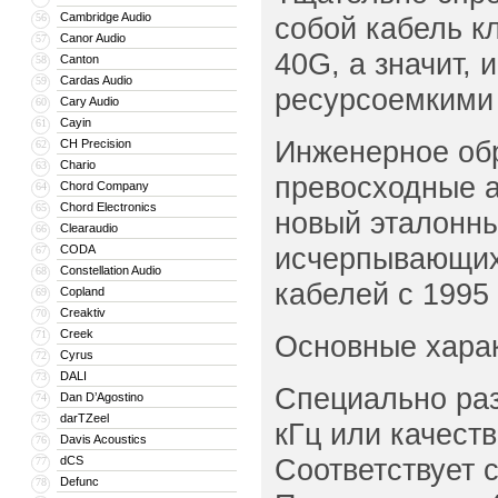
Cambridge Audio
56
собой кабель кл
Canor Audio
57
40G, а значит,
Canton
58
Cardas Audio
59
ресурсоемкими
Cary Audio
60
Cayin
61
Инженерное обр
CH Precision
62
Chario
63
превосходные а
Chord Company
64
Chord Electronics
65
новый эталонны
Clearaudio
66
исчерпывающих
CODA
67
Constellation Audio
68
кабелей с 1995 
Copland
69
Creaktiv
70
Creek
71
Основные харак
Cyrus
72
DALI
73
Специально раз
Dan D’Agostino
74
darTZeel
75
кГц или качест
Davis Acoustics
76
Соответствует с
dCS
77
Defunc
78