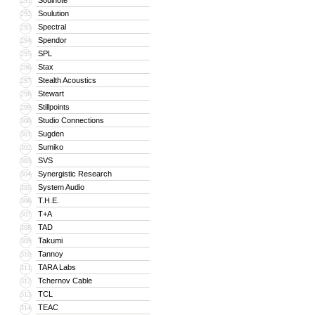
Soulnote
291
Soulution
292
Spectral
293
Spendor
294
SPL
295
Stax
296
Stealth Acoustics
297
Stewart
298
Stillpoints
299
Studio Connections
300
Sugden
301
Sumiko
302
SVS
303
Synergistic Research
304
System Audio
305
T.H.E.
306
T+A
307
TAD
308
Takumi
309
Tannoy
310
TARA Labs
311
Tchernov Cable
312
TCL
313
TEAC
314