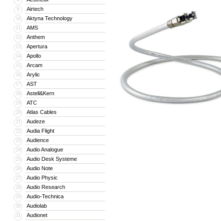
Airtech
9
Aktyna Technology
10
AMS
11
Anthem
12
Apertura
13
Apollo
14
Arcam
15
Arylic
16
AST
17
Astell&Kern
18
ATC
19
Atlas Cables
20
Audeze
21
Audia Flight
22
Audience
23
Audio Analogue
24
Audio Desk Systeme
25
Audio Note
26
Audio Physic
27
Audio Research
28
Audio-Technica
29
Audiolab
30
Audionet
31