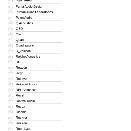
PurePower
244
Purist Audio Design
245
Puritan Audio Laboratories
246
Pylon Audio
247
Q Acoustics
248
QED
249
Qln
250
Quad
251
Quadraspire
252
R_volution
253
Raidho Acoustics
254
RCF
255
Reavon
256
Rega
257
Reimyo
258
Rekkord Audio
259
REL Acoustics
260
Revel
261
Revival Audio
262
Revox
263
Ricable
264
Rockna
265
Roksan
266
Roon Labs
267