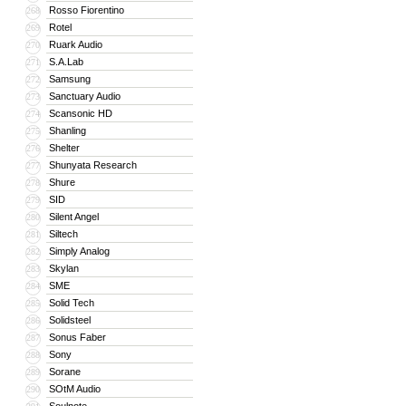
Rosso Fiorentino
268
Rotel
269
Ruark Audio
270
S.A.Lab
271
Samsung
272
Sanctuary Audio
273
Scansonic HD
274
Shanling
275
Shelter
276
Shunyata Research
277
Shure
278
SID
279
Silent Angel
280
Siltech
281
Simply Analog
282
Skylan
283
SME
284
Solid Tech
285
Solidsteel
286
Sonus Faber
287
Sony
288
Sorane
289
SOtM Audio
290