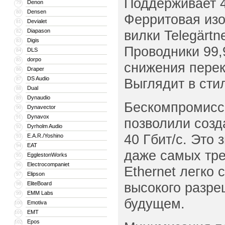
Поддерживает 4
Denon
79
Densen
80
Ферритовая изо
Devialet
81
Diapason
вилки Telegärt
82
Digis
83
Проводники 99
DLS
84
dorpo
85
снижения пере
Draper
86
DS Audio
87
Выглядит в стил
Dual
88
Dynaudio
89
Бескомпромисс
Dynavector
90
Dynavox
91
позволили созд
Dyrholm Audio
92
40 Гбит/с. Это 
E.A.R./Yoshino
93
EAT
94
даже самых тре
EgglestonWorks
95
Electrocompaniet
96
Ethernet легк
Elipson
97
высокого разре
EliteBoard
98
EMM Labs
99
будущем.
Emotiva
100
EMT
101
Epos
102