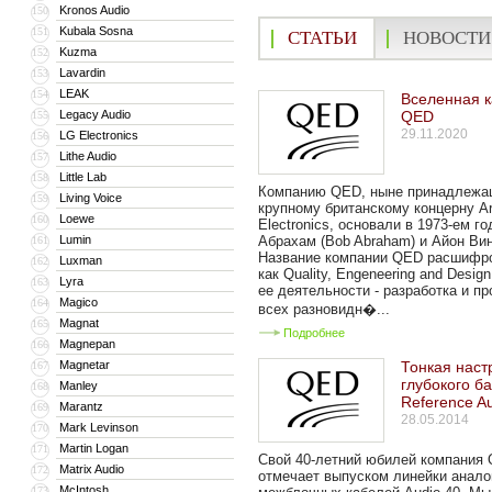
Kronos Audio
150
Kubala Sosna
151
СТАТЬИ
НОВОСТИ
Kuzma
152
Lavardin
153
LEAK
154
Вселенная 
Legacy Audio
QED
155
29.11.2020
LG Electronics
156
Lithe Audio
157
Little Lab
158
Компанию QED, ныне принадлеж
Living Voice
159
крупному британскому концерну A
Loewe
160
Electronics, основали в 1973-ем г
Lumin
Абрахам (Bob Abraham) и Айон Вин 
161
Название компании QED расшифр
Luxman
162
как Quality, Engeneering and Design
Lyra
163
ее деятельности - разработка и п
Magico
164
всех разновидн�...
Magnat
165
Подробнее
Magnepan
166
Magnetar
Тонкая наст
167
глубокого б
Manley
168
Reference A
Marantz
169
28.05.2014
Mark Levinson
170
Martin Logan
171
Свой 40-летний юбилей компания
Matrix Audio
172
отмечает выпуском линейки анало
McIntosh
173