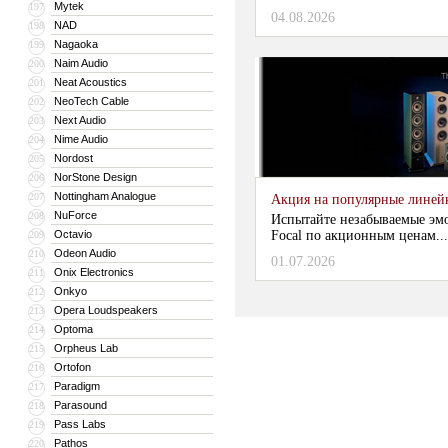
Mytek
197
04.08.2026
NAD
198
Nagaoka
199
Naim Audio
200
Neat Acoustics
201
NeoTech Cable
202
Next Audio
203
Nime Audio
204
Nordost
205
NorStone Design
206
Nottingham Analogue
207
Акция на популярные линейки
NuForce
208
Испытайте незабываемые эм
Octavio
Focal по акционным ценам...
209
Odeon Audio
210
01.07.2026
Onix Electronics
211
Onkyo
212
Opera Loudspeakers
213
Optoma
214
Orpheus Lab
215
Ortofon
216
Paradigm
217
Parasound
218
Pass Labs
219
Pathos
220