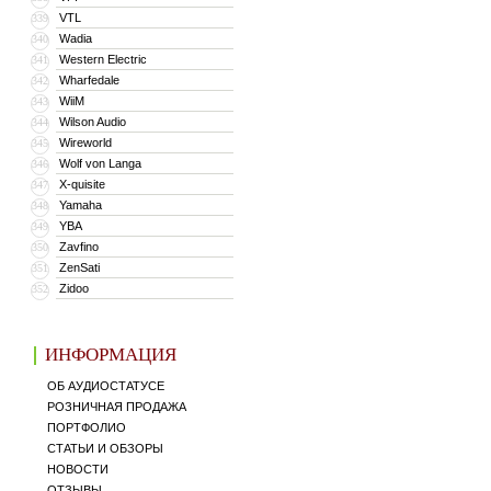
VTL
339
Wadia
340
Western Electric
341
Wharfedale
342
WiiM
343
Wilson Audio
344
Wireworld
345
Wolf von Langa
346
X-quisite
347
Yamaha
348
YBA
349
Zavfino
350
ZenSati
351
Zidoo
352
ИНФОРМАЦИЯ
ОБ АУДИОСТАТУСЕ
РОЗНИЧНАЯ ПРОДАЖА
ПОРТФОЛИО
СТАТЬИ И ОБЗОРЫ
НОВОСТИ
ОТЗЫВЫ