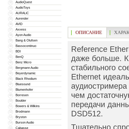
AudioQuest
32
AudioToys
33
AURALiC
34
Aurender
35
AVID
36
Axxess
37
ОПИСАНИЕ
ХАРА
Ayon Audio
38
Bang & Olufsen
39
Bassocontinuo
40
Reference Ethe
BDI
41
даже больше. К
BenQ
42
Benz Micro
43
стабильного со
Bergmann Audio
44
Beyerdynamic
45
Ethernet идеал
Black Rhodium
46
аудиостримера 
Bluesound
47
Blumenhofer
48
чем достаточну
Borresen
49
Boulder
50
передачи данны
Bowers & Wilkins
51
DSD512.
Brodmann
52
Bryston
53
Burson Audio
54
Тщательно спро
Cabasse
55