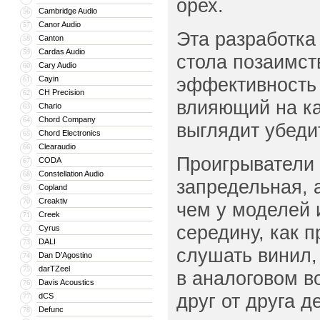
орех.
Cambridge Audio
56
Canor Audio
57
Эта разработка
Canton
58
Cardas Audio
59
стола позаимст
Cary Audio
60
эффективность 
Cayin
61
CH Precision
62
влияющий на ка
Chario
63
Chord Company
64
выглядит убеди
Chord Electronics
65
Clearaudio
66
Проигрыватели 
CODA
67
Constellation Audio
68
запредельная, 
Copland
69
Creaktiv
70
чем у моделей 
Creek
71
середину, как 
Cyrus
72
DALI
73
слушать винил,
Dan D’Agostino
74
darTZeel
75
в аналоговом в
Davis Acoustics
76
друг от друга 
dCS
77
Defunc
78