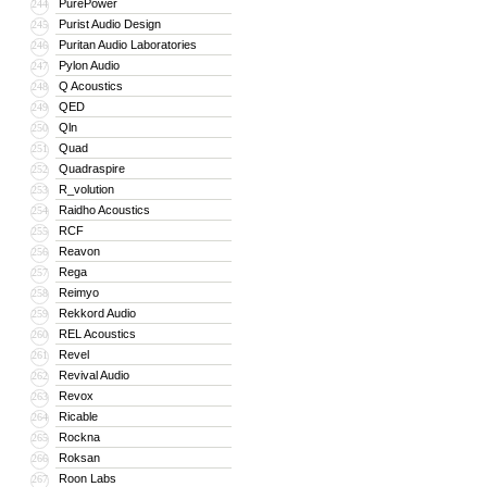
PurePower
244
Purist Audio Design
245
Puritan Audio Laboratories
246
Pylon Audio
247
Q Acoustics
248
QED
249
Qln
250
Quad
251
Quadraspire
252
R_volution
253
Raidho Acoustics
254
RCF
255
Reavon
256
Rega
257
Reimyo
258
Rekkord Audio
259
REL Acoustics
260
Revel
261
Revival Audio
262
Revox
263
Ricable
264
Rockna
265
Roksan
266
Roon Labs
267