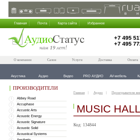
Главная
Почта
Карта сайта
Избранное
+7 495 51
+7 495 77
О компании
Салон
Услуги
Доставка
Оплата
Акустика
Аудио
Видео
PRO АУДИО
AV-мебель
К
ПРОИЗВОДИТЕЛИ
Главная
Аудио
Проигрыватели ви
Abbey Road
1
Accuphase
2
MUSIC HALL
Accustic Arts
3
Acoustic Energy
4
Acoustic Signature
5
Код: 134844
Acoustic Solid
6
Acoustical Systems
7
Aesthetix
8