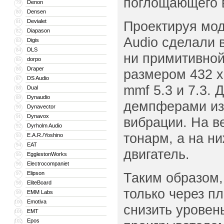
поглощающего 
Denon
79
Densen
80
Devialet
81
Проектируя мод
Diapason
82
Audio сделали 
Digis
83
DLS
84
ни примитивной
dorpo
85
Draper
86
размером 432 х
DS Audio
87
mmf 5.3 и 7.3.
Dual
88
Dynaudio
89
демпферами из
Dynavector
90
Dynavox
91
вибрации. На в
Dyrholm Audio
92
тонарм, а на н
E.A.R./Yoshino
93
EAT
94
двигатель.
EgglestonWorks
95
Electrocompaniet
96
Elipson
Таким образом,
97
EliteBoard
98
только через пл
EMM Labs
99
Emotiva
100
снизить уровен
EMT
101
Epos
102