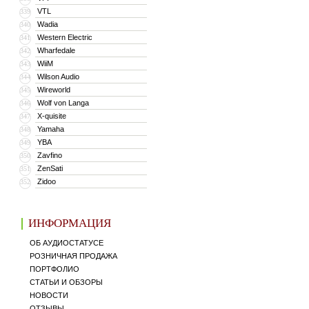
VTL
339
Wadia
340
Western Electric
341
Wharfedale
342
WiiM
343
Wilson Audio
344
Wireworld
345
Wolf von Langa
346
X-quisite
347
Yamaha
348
YBA
349
Zavfino
350
ZenSati
351
Zidoo
352
ИНФОРМАЦИЯ
ОБ АУДИОСТАТУСЕ
РОЗНИЧНАЯ ПРОДАЖА
ПОРТФОЛИО
СТАТЬИ И ОБЗОРЫ
НОВОСТИ
ОТЗЫВЫ