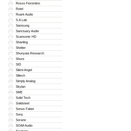
Rosso Fiorentino
268
Rotel
269
Ruark Audio
270
S.A.Lab
271
Samsung
272
Sanctuary Audio
273
Scansonic HD
274
Shanling
275
Shelter
276
Shunyata Research
277
Shure
278
SID
279
Silent Angel
280
Siltech
281
Simply Analog
282
Skylan
283
SME
284
Solid Tech
285
Solidsteel
286
Sonus Faber
287
Sony
288
Sorane
289
SOtM Audio
290