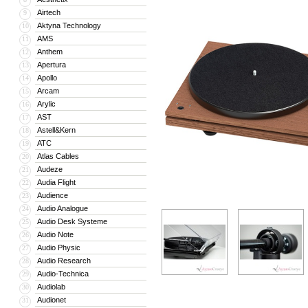
Airtech
9
Aktyna Technology
10
AMS
11
Anthem
12
Apertura
13
Apollo
14
Arcam
15
Arylic
16
AST
17
Astell&Kern
18
ATC
19
Atlas Cables
20
Audeze
21
Audia Flight
22
Audience
23
Audio Analogue
24
Audio Desk Systeme
25
Audio Note
26
Audio Physic
27
Audio Research
28
Audio-Technica
29
Audiolab
30
Audionet
31