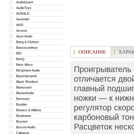
AudioQuest
32
AudioToys
33
AURALiC
34
Aurender
35
AVID
36
Axxess
37
Ayon Audio
38
Bang & Olufsen
39
Bassocontinuo
40
ОПИСАНИЕ
ХАРА
BDI
41
BenQ
42
Benz Micro
43
Проигрыватель 
Bergmann Audio
44
Beyerdynamic
отличается дво
45
Black Rhodium
46
главный подшип
Bluesound
47
Blumenhofer
48
ножки — к нижн
Borresen
49
Boulder
50
регулятор скор
Bowers & Wilkins
51
карбоновый тон
Brodmann
52
Bryston
53
Расцветок неск
Burson Audio
54
Cabasse
55