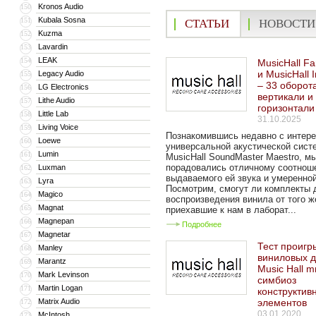
Kronos Audio
150
Kubala Sosna
151
СТАТЬИ
НОВОСТИ
Kuzma
152
Lavardin
153
LEAK
154
MusicHall Fa
и MusicHall I
Legacy Audio
155
– 33 оборот
LG Electronics
156
вертикали и
Lithe Audio
157
горизонтали
Little Lab
158
31.10.2025
Living Voice
159
Познакомившись недавно с интер
Loewe
160
универсальной акустической сист
Lumin
161
MusicHall SoundMaster Maestro, м
порадовались отличному соотнош
Luxman
162
выдаваемого ей звука и умеренно
Lyra
163
Посмотрим, смогут ли комплекты 
Magico
164
воспроизведения винила от того ж
Magnat
165
приехавшие к нам в лаборат...
Magnepan
166
Подробнее
Magnetar
167
Тест проигр
Manley
168
виниловых д
Marantz
169
Music Hall m
Mark Levinson
170
симбиоз
Martin Logan
171
конструктив
Matrix Audio
элементов
172
03.01.2020
McIntosh
173