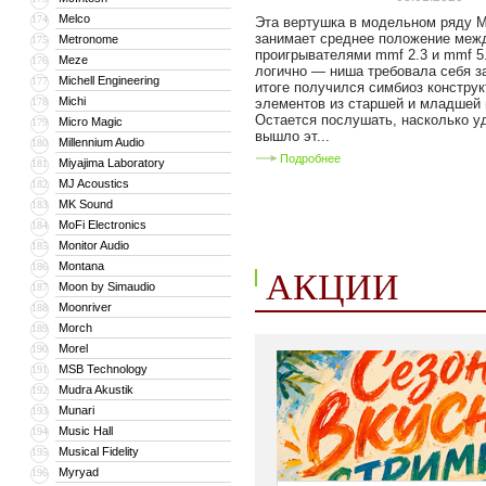
Melco
174
Эта вертушка в модельном ряду Mu
занимает среднее положение меж
Metronome
175
проигрывателями mmf 2.3 и mmf 5.
Meze
176
логично — ниша требовала себя з
Michell Engineering
177
итоге получился симбиоз констру
Michi
178
элементов из старшей и младшей 
Остается послушать, насколько 
Micro Magic
179
вышло эт...
Millennium Audio
180
Подробнее
Miyajima Laboratory
181
MJ Acoustics
182
MK Sound
183
MoFi Electronics
184
Monitor Audio
185
Montana
186
АКЦИИ
Moon by Simaudio
187
Moonriver
188
Morch
189
Morel
190
MSB Technology
191
Mudra Akustik
192
Munari
193
Music Hall
194
Musical Fidelity
195
Myryad
196