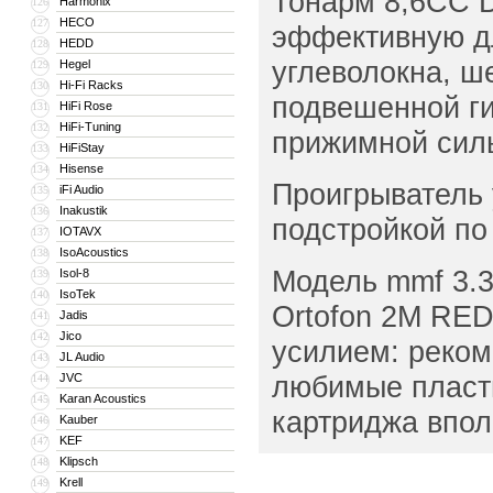
Тонарм 8,6СС D
Harmonix
126
HECO
127
эффективную дл
HEDD
128
углеволокна, ш
Hegel
129
Hi-Fi Racks
130
подвешенной ги
HiFi Rose
131
HiFi-Tuning
132
прижимной силы
HiFiStay
133
Hisense
134
Проигрыватель 
iFi Audio
135
Inakustik
136
подстройкой по
IOTAVX
137
IsoAcoustics
138
Модель mmf 3.3
Isol-8
139
IsoTek
140
Ortofon 2M RE
Jadis
141
Jico
142
усилием: реком
JL Audio
143
любимые пласти
JVC
144
Karan Acoustics
145
картриджа вполн
Kauber
146
KEF
147
Klipsch
148
Krell
149