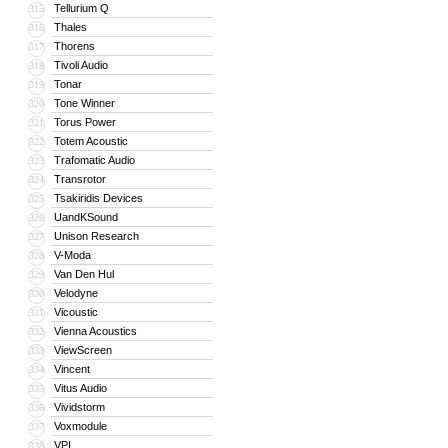
Tellurium Q
315
Thales
316
Thorens
317
Tivoli Audio
318
Tonar
319
Tone Winner
320
Torus Power
321
Totem Acoustic
322
Trafomatic Audio
323
Transrotor
324
Tsakiridis Devices
325
UandKSound
326
Unison Research
327
V-Moda
328
Van Den Hul
329
Velodyne
330
Vicoustic
331
Vienna Acoustics
332
ViewScreen
333
Vincent
334
Vitus Audio
335
Vividstorm
336
Voxmodule
337
VPI
338