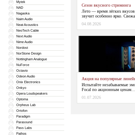
Mytek
197
Сезон вкусного стриминга
NAD
198
Лето — время лёгких вкусов
Nagaoka
199
звучит особенно ярко. Свежа
Naim Audio
200
04.08.2026
Neat Acoustics
201
NeoTech Cable
202
Next Audio
203
Nime Audio
204
Nordost
205
NorStone Design
206
Nottingham Analogue
207
NuForce
208
Octavio
209
Odeon Audio
210
Акция на популярные линейки
Onix Electronics
211
Испытайте незабываемые эм
Onkyo
212
Focal по акционным ценам...
Opera Loudspeakers
213
01.07.2026
Optoma
214
Orpheus Lab
215
Ortofon
216
Paradigm
217
Parasound
218
Pass Labs
219
Pathos
220