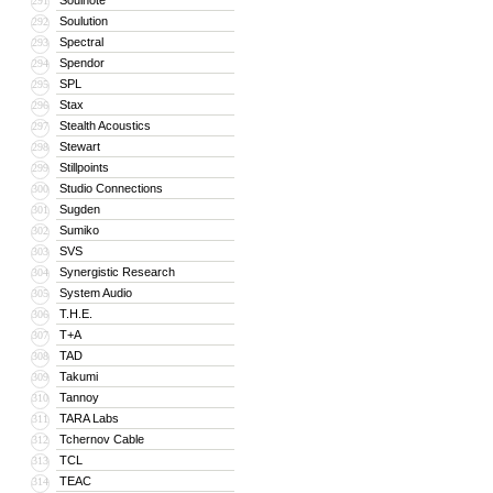
Soulnote
291
Soulution
292
Spectral
293
Spendor
294
SPL
295
Stax
296
Stealth Acoustics
297
Stewart
298
Stillpoints
299
Studio Connections
300
Sugden
301
Sumiko
302
SVS
303
Synergistic Research
304
System Audio
305
T.H.E.
306
T+A
307
TAD
308
Takumi
309
Tannoy
310
TARA Labs
311
Tchernov Cable
312
TCL
313
TEAC
314