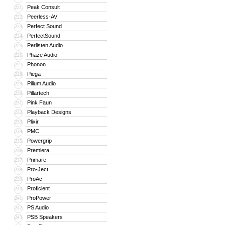
Peak Consult
221
Peerless-AV
222
Perfect Sound
223
PerfectSound
224
Perlisten Audio
225
Phaze Audio
226
Phonon
227
Piega
228
Pilium Audio
229
Pillartech
230
Pink Faun
231
Playback Designs
232
Plixir
233
PMC
234
Powergrip
235
Premiera
236
Primare
237
Pro-Ject
238
ProAc
239
Proficient
240
ProPower
241
PS Audio
242
PSB Speakers
243