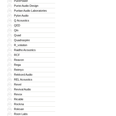
PurePower
244
Purist Audio Design
245
Puritan Audio Laboratories
246
Pylon Audio
247
Q Acoustics
248
QED
249
Qln
250
Quad
251
Quadraspire
252
R_volution
253
Raidho Acoustics
254
RCF
255
Reavon
256
Rega
257
Reimyo
258
Rekkord Audio
259
REL Acoustics
260
Revel
261
Revival Audio
262
Revox
263
Ricable
264
Rockna
265
Roksan
266
Roon Labs
267