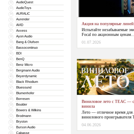
AudioQuest
32
AudioToys
33
AURALiC
34
Aurender
35
Акция на популярные линейки
AVID
36
Испытайте незабываемые эм
Axxess
37
Focal по акционным ценам...
Ayon Audio
38
Bang & Olufsen
01.07.2026
39
Bassocontinuo
40
BDI
41
BenQ
42
Benz Micro
43
Bergmann Audio
44
Beyerdynamic
45
Black Rhodium
46
Bluesound
47
Blumenhofer
48
Borresen
49
Виниловое лето с TEAC — с
Boulder
50
винила
Bowers & Wilkins
51
Лето — отличное время для
Brodmann
52
винилового проигрывателя 
Bryston
53
04.06.2026
...
Burson Audio
54
Cabasse
55