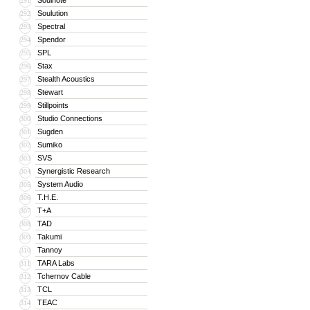
Soulnote
291
Soulution
292
Spectral
293
Spendor
294
SPL
295
Stax
296
Stealth Acoustics
297
Stewart
298
Stillpoints
299
Studio Connections
300
Sugden
301
Sumiko
302
SVS
303
Synergistic Research
304
System Audio
305
T.H.E.
306
T+A
307
TAD
308
Takumi
309
Tannoy
310
TARA Labs
311
Tchernov Cable
312
TCL
313
TEAC
314