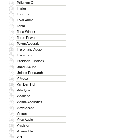
Tellurium Q
315
Thales
316
Thorens
317
Tivoli Audio
318
Tonar
319
Tone Winner
320
Torus Power
321
Totem Acoustic
322
Trafomatic Audio
323
Transrotor
324
Tsakiridis Devices
325
UandKSound
326
Unison Research
327
V-Moda
328
Van Den Hul
329
Velodyne
330
Vicoustic
331
Vienna Acoustics
332
ViewScreen
333
Vincent
334
Vitus Audio
335
Vividstorm
336
Voxmodule
337
VPI
338