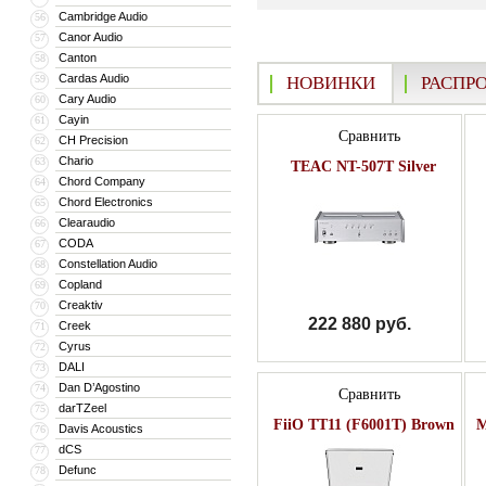
Cambridge Audio
56
Canor Audio
57
Canton
58
Cardas Audio
59
НОВИНКИ
РАСПР
Cary Audio
60
Cayin
61
Сравнить
CH Precision
62
Chario
63
TEAC NT-507T Silver
Chord Company
64
Chord Electronics
65
Clearaudio
66
CODA
67
Constellation Audio
68
Copland
69
Creaktiv
70
222 880 руб.
Creek
71
Cyrus
72
DALI
73
Dan D’Agostino
74
Сравнить
darTZeel
75
FiiO TT11 (F6001T) Brown
M
Davis Acoustics
76
dCS
77
Defunc
78