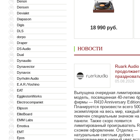
Denon
79
Densen
80
Devialet
81
Diapason
82
Digis
83
18 990 руб.
DLS
84
dorpo
85
Draper
86
НОВОСТИ
DS Audio
87
Dual
88
Dynaudio
89
Ruark Audio
Dynavector
90
продолжает
Dynavox
91
праздноват
Dyrholm Audio
92
05.08.2026
E.A.R./Yoshino
93
EAT
94
Выпущена очередная лимитирова
EgglestonWorks
95
модель, посвященная 40-летию б
фирмы — R410 Anniversary Edition
Electrocompaniet
96
Планируется произвести всего 50
Elipson
97
экземпляров на весь мир, каждый
EliteBoard
98
помечен специальным значком на
EMM Labs
99
панели. Также скоро появится
лимитированный проигрыватель R
Emotiva
100
схожем оформлении. Отделка —
EMT
101
натуральным светлым дубом с
Epos
102
тонированными в черный цвет вст