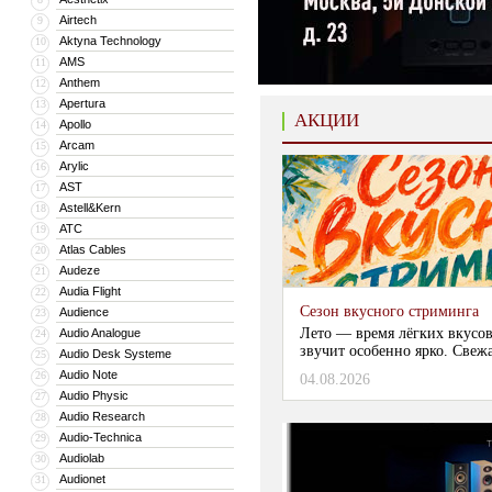
Airtech
9
Aktyna Technology
10
AMS
11
Anthem
12
Apertura
13
АКЦИИ
Apollo
14
Arcam
15
Arylic
16
AST
17
Astell&Kern
18
ATC
19
Atlas Cables
20
Audeze
21
Audia Flight
22
Сезон вкусного стриминга
Audience
23
Лето — время лёгких вкусов
Audio Analogue
24
звучит особенно ярко. Свежа
Audio Desk Systeme
25
Audio Note
26
04.08.2026
Audio Physic
27
Audio Research
28
Audio-Technica
29
Audiolab
30
Audionet
31