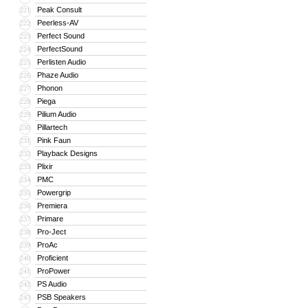
Peak Consult
221
Peerless-AV
222
Perfect Sound
223
PerfectSound
224
Perlisten Audio
225
Phaze Audio
226
Phonon
227
Piega
228
Pilium Audio
229
Pillartech
230
Pink Faun
231
Playback Designs
232
Plixir
233
PMC
234
Powergrip
235
Premiera
236
Primare
237
Pro-Ject
238
ProAc
239
Proficient
240
ProPower
241
PS Audio
242
PSB Speakers
243