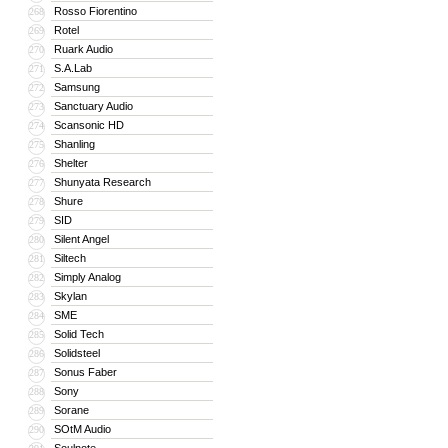
Rosso Fiorentino
268
Rotel
269
Ruark Audio
270
S.A.Lab
271
Samsung
272
Sanctuary Audio
273
Scansonic HD
274
Shanling
275
Shelter
276
Shunyata Research
277
Shure
278
SID
279
Silent Angel
280
Siltech
281
Simply Analog
282
Skylan
283
SME
284
Solid Tech
285
Solidsteel
286
Sonus Faber
287
Sony
288
Sorane
289
SOtM Audio
290