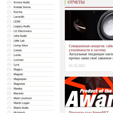
ОТЧЕТЫ
Kronos Audio
150
Kubala Sosna
151
Kuzma
152
Lavardin
153
LEAK
154
Legacy Audio
155
LG Electronics
156
Lithe Audio
157
Little Lab
158
Living Voice
159
Совершенная синергия: сабв
утончённости в систему
Loewe
160
Актуальные тенденции нагля
Lumin
161
прочно занял своё законное 
Luxman
162
Lyra
163
03.10.2023
Magico
164
Magnat
165
Magnepan
166
Magnetar
167
Manley
168
Marantz
169
Mark Levinson
170
Martin Logan
171
Matrix Audio
172
Продукты года StereoNET
McIntosh
173