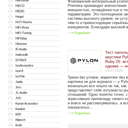
Harmonix
126
Флагманский интегральный усили
Premiera производит впечатление
HECO
127
внешностью, оснащённостью и те
HEDD
128
параметрами. Это полноценное зв
Hegel
129
системы высокого уровня, не уст
Hi-Fi Racks
130
чём-то и превосходящее серьёзн
конкурентов. Благодаря высокой в
HiFi Rose
131
HiFi-Tuning
Подробнее
132
HiFiStay
133
Hisense
134
iFi Audio
135
Тест напол
Inakustik
136
акустики Py
IOTAVX
137
Ruby 25: вс
IsoAcoustics
одежке — м
138
13.07.2026
Isol-8
139
IsoTek
140
Трюки без уловок, маркетинг без 
картинка не для журнала — у Pylo
Jadis
141
изначально все пошло не так, как
Jico
142
представляют себе энтузиасты р
JL Audio
143
отношений. Одно понятно точно: с
JVC
144
агрессивную пропаганду своего х
и вовсе не рассматривалась, а вс
Karan Acoustics
145
показательн...
Kauber
146
Подробнее
KEF
147
Klipsch
148
Krell
149