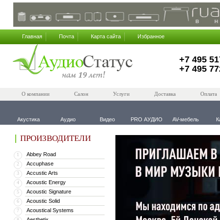
Главная
Почта
Карта сайта
Избранное
+7 495 51
+7 495 77
О компании
Салон
Услуги
Доставка
Оплата
Акустика
Аудио
Видео
PRO АУДИО
AV-мебель
К
ПРОИЗВОДИТЕЛИ
Abbey Road
1
Accuphase
2
Accustic Arts
3
Acoustic Energy
4
Acoustic Signature
5
Acoustic Solid
6
Acoustical Systems
7
Aesthetix
8