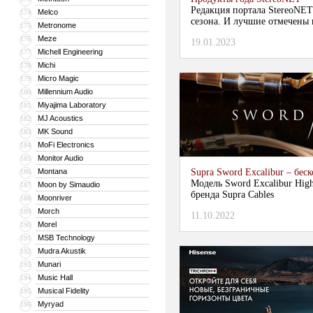
Редакция портала StereoNET
Melco
174
сезона. И лучшие отмечены 
Metronome
175
Meze
176
19.01.2023
Michell Engineering
177
Michi
178
Micro Magic
179
Millennium Audio
180
Miyajima Laboratory
181
MJ Acoustics
182
MK Sound
183
MoFi Electronics
184
Monitor Audio
185
Montana
Supra Sword Excalibur – бе
186
Модель Sword Excalibur High
Moon by Simaudio
187
бренда Supra Cables
Moonriver
188
Morch
189
11.10.2022
Morel
190
MSB Technology
191
Mudra Akustik
192
Munari
193
Music Hall
194
Musical Fidelity
195
Myryad
196