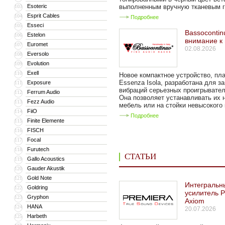
Esoteric
выполненным вручную тканевым гр
103
Esprit Cables
104
Подробнее
Esseci
105
Bassocontin
Estelon
106
внимание к
Euromet
107
02.08.2026
Eversolo
108
Evolution
109
Exell
110
Новое компактное устройство, п
Essenza Isola, разработана для з
Exposure
111
вибраций серьезных проигрывател
Ferrum Audio
112
Она позволяет устанавливать их 
Fezz Audio
113
мебель или на стойки невысокого к
FiiO
114
Подробнее
Finite Elemente
115
FISCH
116
Focal
117
Furutech
118
СТАТЬИ
Gallo Acoustics
119
Gauder Akustik
120
Gold Note
121
Интегральн
Goldring
122
усилитель P
Gryphon
123
Axiom
HANA
124
20.07.2026
Harbeth
125