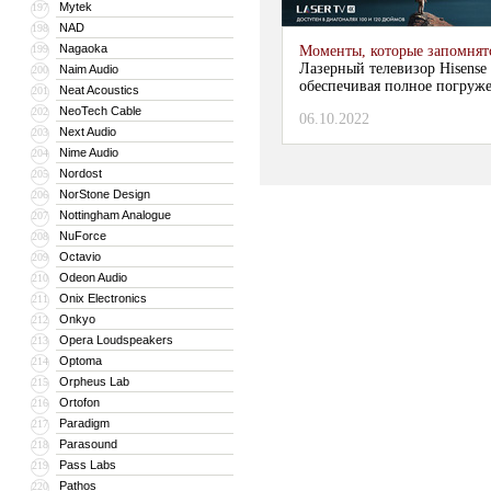
Mytek
197
NAD
198
Nagaoka
199
Моменты, которые запомнят
Лазерный телевизор Hisense
Naim Audio
200
обеспечивая полное погруж
Neat Acoustics
201
NeoTech Cable
202
06.10.2022
Next Audio
203
Nime Audio
204
Nordost
205
NorStone Design
206
Nottingham Analogue
207
NuForce
208
Octavio
209
Odeon Audio
210
Onix Electronics
211
Onkyo
212
Opera Loudspeakers
213
Optoma
214
Orpheus Lab
215
Ortofon
216
Paradigm
217
Parasound
218
Pass Labs
219
Pathos
220