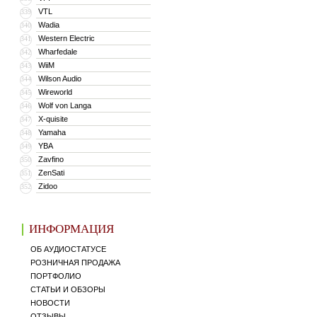
VTL
339
Wadia
340
Western Electric
341
Wharfedale
342
WiiM
343
Wilson Audio
344
Wireworld
345
Wolf von Langa
346
X-quisite
347
Yamaha
348
YBA
349
Zavfino
350
ZenSati
351
Zidoo
352
ИНФОРМАЦИЯ
ОБ АУДИОСТАТУСЕ
РОЗНИЧНАЯ ПРОДАЖА
ПОРТФОЛИО
СТАТЬИ И ОБЗОРЫ
НОВОСТИ
ОТЗЫВЫ