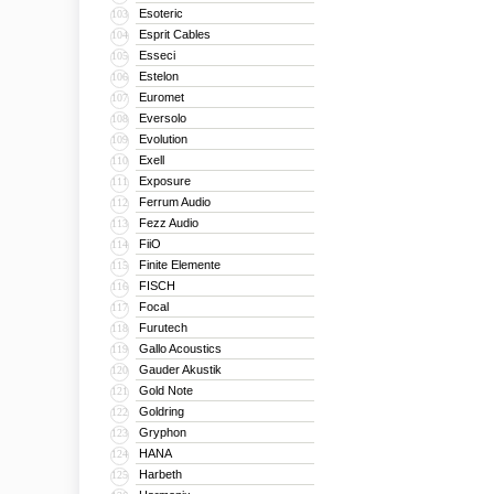
Esoteric
103
Esprit Cables
104
Esseci
105
Estelon
106
Euromet
107
Eversolo
108
Evolution
109
Exell
110
Exposure
111
Ferrum Audio
112
Fezz Audio
113
FiiO
114
Finite Elemente
115
FISCH
116
Focal
117
Furutech
118
Gallo Acoustics
119
Gauder Akustik
120
Gold Note
121
Goldring
122
Gryphon
123
HANA
124
Harbeth
125