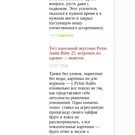
вопросе, пусть даже с
подвохом. Этот усилитель
оказался в нужное время и в
нужном месте и закрыл
пустующую нишу
отечественного ассортимента.
Подробнее
Тест напольной акустики Pylon
Audio Ruby 25: встречать по
одежке — моветон
13.07.2026
Трюки без уловок, маркетинг
без воды, картинка не для
журнала — у Pylon Audio
изначально все пошло не так,
как представляют себе
энтузиасты рыночных
отношений. Одно понятно
точно: ставка на агрессивную
пропаганду своего хайфая
будто и вовсе не
рассматривалась, а все
показательные картинки —
будто отчет в экселе о