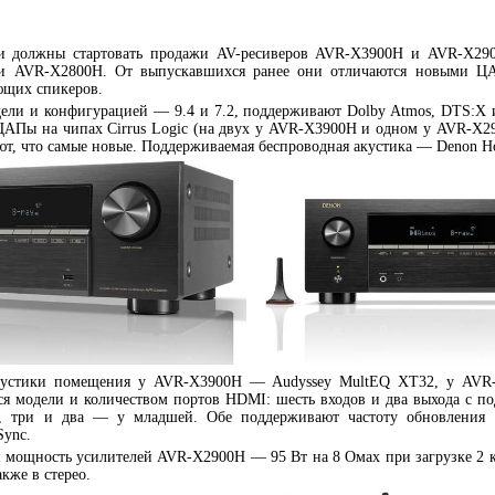
ии должны стартовать продажи AV-ресиверов AVR-X3900H и AVR-X290
и AVR-X2800H. От выпускавшихся ранее они отличаются новыми Ц
ющих спикеров.
ели и конфигурацией — 9.4 и 7.2, поддерживают Dolby Atmos, DTS:X
АПы на чипах Cirrus Logic (на двух у AVR-X3900H и одном у AVR-X29
ют, что самые новые. Поддерживаемая беспроводная акустика — Denon H
акустики помещения у AVR-X3900H — Audyssey MultEQ XT32, у AVR
я модели и количеством портов HDMI: шесть входов и два выхода с п
, три и два — у младшей. Обе поддерживают частоту обновления 
ync.
 мощность усилителей AVR-X2900H — 95 Вт на 8 Омах при загрузке 2 
кже в стерео.