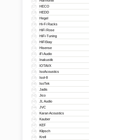
Harmonix
126
HECO
127
HEDD
128
Hegel
129
Hi-Fi Racks
130
HiFi Rose
131
HiFi-Tuning
132
HiFiStay
133
Hisense
134
iFi Audio
135
Inakustik
136
IOTAVX
137
IsoAcoustics
138
Isol-8
139
IsoTek
140
Jadis
141
Jico
142
JL Audio
143
JVC
144
Karan Acoustics
145
Kauber
146
KEF
147
Klipsch
148
Krell
149