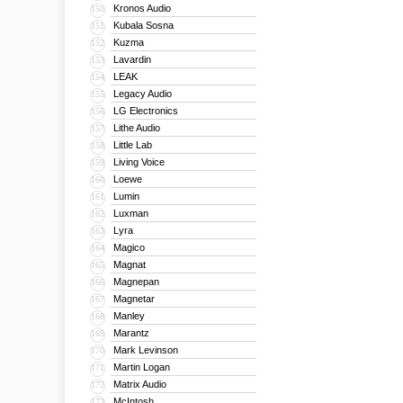
Kronos Audio
150
Kubala Sosna
151
Kuzma
152
Lavardin
153
LEAK
154
Legacy Audio
155
LG Electronics
156
Lithe Audio
157
Little Lab
158
Living Voice
159
Loewe
160
Lumin
161
Luxman
162
Lyra
163
Magico
164
Magnat
165
Magnepan
166
Magnetar
167
Manley
168
Marantz
169
Mark Levinson
170
Martin Logan
171
Matrix Audio
172
McIntosh
173