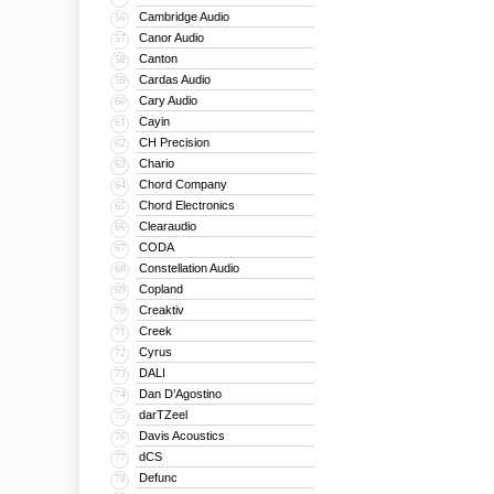
Cambridge Audio
56
Canor Audio
57
Canton
58
Cardas Audio
59
Cary Audio
60
Cayin
61
CH Precision
62
Chario
63
Chord Company
64
Chord Electronics
65
Clearaudio
66
CODA
67
Constellation Audio
68
Copland
69
Creaktiv
70
Creek
71
Cyrus
72
DALI
73
Dan D’Agostino
74
darTZeel
75
Davis Acoustics
76
dCS
77
Defunc
78