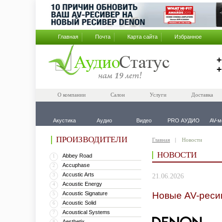
Главная
Почта
Карта сайта
Избранное
+
+
О компании
Салон
Услуги
Доставка
Акустика
Аудио
Видео
PRO АУДИО
AV-м
ПРОИЗВОДИТЕЛИ
Главная
Новости
НОВОСТИ
Abbey Road
1
Accuphase
2
Accustic Arts
3
21.06.2026
Acoustic Energy
4
Acoustic Signature
Новые AV-реси
5
Acoustic Solid
6
Acoustical Systems
7
Aesthetix
8