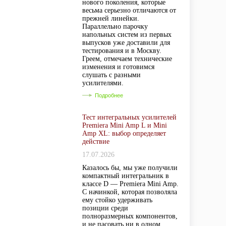
нового поколения, которые
весьма серьезно отличаются от
прежней линейки.
Параллельно парочку
напольных систем из первых
выпусков уже доставили для
тестирования и в Москву.
Греем, отмечаем технические
изменения и готовимся
слушать с разными
усилителями.
Подробнее
Тест интегральных усилителей
Premiera Mini Amp L и Mini
Amp XL: выбор определяет
действие
17.07.2026
Казалось бы, мы уже получили
компактный интегральник в
классе D — Premiera Mini Amp.
С начинкой, которая позволяла
ему стойко удерживать
позиции среди
полноразмерных компонентов,
и не пасовать ни в одном