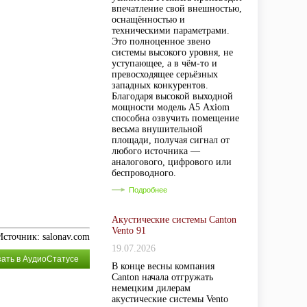
впечатление свой внешностью,
оснащённостью и
техническими параметрами.
Это полноценное звено
системы высокого уровня, не
уступающее, а в чём-то и
превосходящее серьёзных
западных конкурентов.
Благодаря высокой выходной
мощности модель А5 Axiom
способна озвучить помещение
весьма внушительной
площади, получая сигнал от
любого источника —
аналогового, цифрового или
беспроводного.
Подробнее
Акустические системы Canton
Vento 91
Источник: salonav.com
19.07.2026
зать в АудиоСтатусе
В конце весны компания
Canton начала отгружать
немецким дилерам
акустические системы Vento