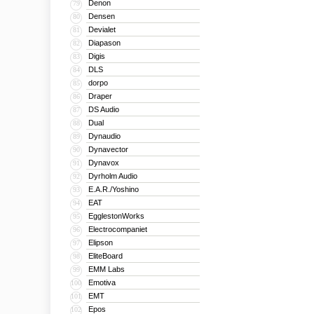
Denon
79
Densen
80
Devialet
81
Diapason
82
Digis
83
DLS
84
dorpo
85
Draper
86
DS Audio
87
Dual
88
Dynaudio
89
Dynavector
90
Dynavox
91
Dyrholm Audio
92
E.A.R./Yoshino
93
EAT
94
EgglestonWorks
95
Electrocompaniet
96
Elipson
97
EliteBoard
98
EMM Labs
99
Emotiva
100
EMT
101
Epos
102