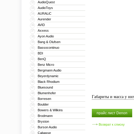
AudioQuest
32
AudioToys
33
AURALiC
34
Aurender
35
AVID
36
Axxess
37
Ayon Audio
38
Bang & Olufsen
39
Bassocontinuo
40
BDI
41
BenQ
42
Benz Micro
43
Bergmann Audio
44
Beyerdynamic
45
Black Rhodium
46
Bluesound
47
Blumenhofer
48
Габариты и масса у них
Borresen
49
Boulder
50
Bowers & Wilkins
51
прайс лист Denon
Brodmann
52
Bryston
53
Возврат к списку
Burson Audio
54
Cabasse
55