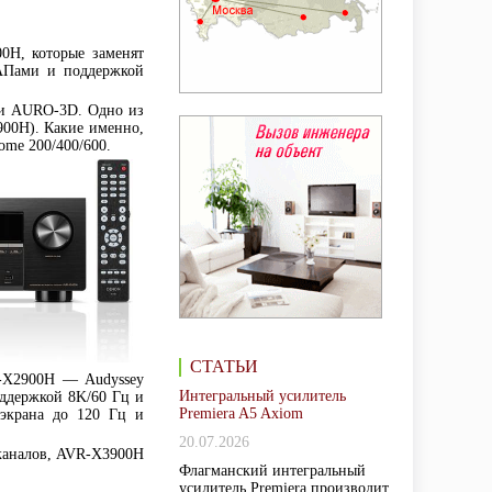
0H, которые заменят
АПами и поддержкой
 и AURO-3D. Одно из
00H). Какие именно,
ome 200/400/600.
СТАТЬИ
-X2900H — Audyssey
Интегральный усилитель
оддержкой 8K/60 Гц и
Premiera A5 Axiom
экрана до 120 Гц и
20.07.2026
каналов, AVR-X3900H
Флагманский интегральный
усилитель Premiera производит