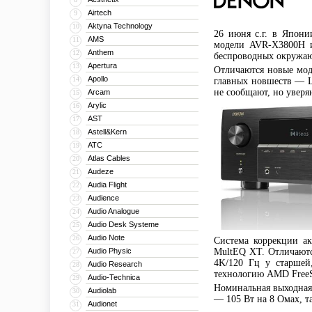
Airtech
9
Aktyna Technology
10
26 июня с.г. в Япон
AMS
11
модели AVR-X3800H 
Anthem
12
беспроводных окружа
Apertura
13
Отличаются новые мод
Apollo
14
главных новшеств — Ц
не сообщают, но уверя
Arcam
15
Arylic
16
AST
17
Astell&Kern
18
ATC
19
Atlas Cables
20
Audeze
21
Audia Flight
22
Audience
23
Audio Analogue
24
Audio Desk Systeme
25
Audio Note
26
Система коррекции 
Audio Physic
MultEQ XT. Отличаютс
27
4K/120 Гц у старшей
Audio Research
28
технологию AMD FreeS
Audio-Technica
29
Номинальная выходная
Audiolab
30
— 105 Вт на 8 Омах, та
Audionet
31