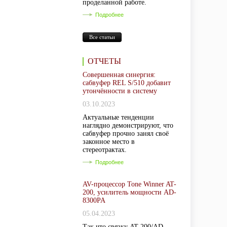
проделанной работе.
Подробнее
Все статьи
ОТЧЕТЫ
Совершенная синергия:
сабвуфер REL S/510 добавит
утончённости в систему
03.10.2023
Актуальные тенденции
наглядно демонстрируют, что
сабвуфер прочно занял своё
законное место в
стереотрактах.
Подробнее
AV-процессор Tone Winner AT-
200, усилитель мощности AD-
8300PA
05.04.2023
Так что связку AT-200/AD-