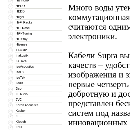
Harmonix
126
Много воды утек
HECO
127
HEDD
128
коммутационная
Hegel
129
Hi-Fi Racks
130
считаются одни
HiFi Rose
131
HiFi-Tuning
электроники.
132
HiFiStay
133
Hisense
134
iFi Audio
135
Кабели Supra вы
Inakustik
136
IOTAVX
137
качеств – удобст
IsoAcoustics
138
изображения и з
Isol-8
139
IsoTek
140
первые четверт
Jadis
141
Jico
142
добротную и дос
JL Audio
143
JVC
144
представлен бе
Karan Acoustics
145
систем под назв
Kauber
146
KEF
147
инновационных т
Klipsch
148
Krell
149