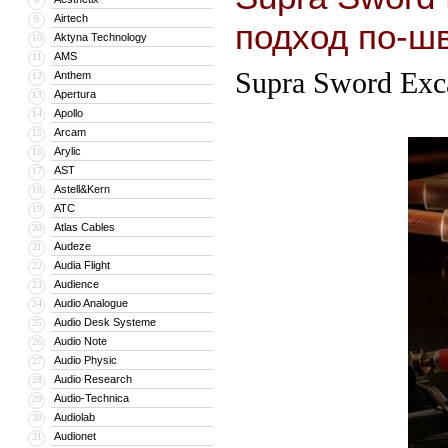
Airtech
9
подход по-ш
Aktyna Technology
10
AMS
11
Supra Sword Exc
Anthem
12
Apertura
13
Apollo
14
Arcam
15
Arylic
16
AST
17
Astell&Kern
18
ATC
19
Atlas Cables
20
Audeze
21
Audia Flight
22
Audience
23
Audio Analogue
24
Audio Desk Systeme
25
Audio Note
26
Audio Physic
27
Audio Research
28
Audio-Technica
29
Audiolab
30
Audionet
31