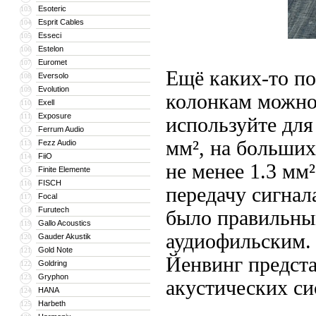
Esoteric
103
Esprit Cables
104
Esseci
105
Estelon
106
Euromet
107
Ещё каких-то п
Eversolo
108
Evolution
109
колонкам можно 
Exell
110
Exposure
111
используйте для
Ferrum Audio
112
мм², на больших
Fezz Audio
113
FiiO
114
не менее 1.3 мм
Finite Elemente
115
FISCH
116
передачу сигнал
Focal
117
Furutech
118
было правильным
Gallo Acoustics
119
аудиофильским. 
Gauder Akustik
120
Gold Note
121
Йенвинг предст
Goldring
122
Gryphon
123
акустических си
HANA
124
Harbeth
125