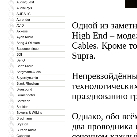
AudioQuest
32
AudioToys
33
AURALiC
34
Aurender
35
Одной из заметн
AVID
36
Axxess
37
High End – моде
Ayon Audio
38
Cables. Кроме т
Bang & Olufsen
39
Bassocontinuo
40
Supra.
BDI
41
BenQ
42
Benz Micro
43
Bergmann Audio
44
Непревзойдённый
Beyerdynamic
45
технологических
Black Rhodium
46
Bluesound
47
празднованию г
Blumenhofer
48
Borresen
49
Boulder
50
Bowers & Wilkins
51
Однако, обо всё
Brodmann
52
два проводника 
Bryston
53
Burson Audio
54
сечением каждый
Cabasse
55