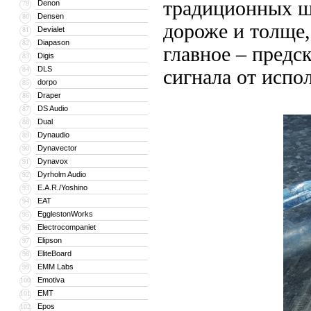
традиционных шв
Denon
79
Densen
80
дороже и толще,
Devialet
81
Diapason
82
главное – предс
Digis
83
DLS
84
сигнала от испо
dorpo
85
Draper
86
DS Audio
87
Dual
88
Dynaudio
89
Dynavector
90
Dynavox
91
Dyrholm Audio
92
E.A.R./Yoshino
93
EAT
94
EgglestonWorks
95
Electrocompaniet
96
Elipson
97
EliteBoard
98
EMM Labs
99
Emotiva
100
EMT
101
Epos
102