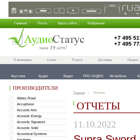
Главная
Почта
Карта сайта
Избранное
+7 495 51
+7 495 77
О компании
Салон
Услуги
Доставка
Оплата
Акустика
Аудио
Видео
PRO АУДИО
AV-мебель
К
ПРОИЗВОДИТЕЛИ
Главная
Отчеты
Abbey Road
1
ОТЧЕТЫ
Accuphase
2
Accustic Arts
3
Acoustic Energy
4
11.10.2022
Acoustic Signature
5
Acoustic Solid
6
Acoustical Systems
7
Supra Sword 
Aesthetix
8