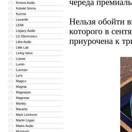
череда премиал
Kronos Audio
150
Kubala Sosna
151
Kuzma
152
Нельзя обойти 
Lavardin
153
LEAK
154
которого в сент
Legacy Audio
155
LG Electronics
156
приурочена к тр
Lithe Audio
157
Little Lab
158
Living Voice
159
Loewe
160
Lumin
161
Luxman
162
Lyra
163
Magico
164
Magnat
165
Magnepan
166
Magnetar
167
Manley
168
Marantz
169
Mark Levinson
170
Martin Logan
171
Matrix Audio
172
McIntosh
173