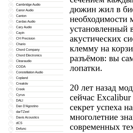
Cambridge Audio
56
дюжин жил в би
Canor Audio
57
Canton
58
необходимости 
Cardas Audio
59
установленный в
Cary Audio
60
Cayin
61
акустических си
CH Precision
62
Chario
63
клемму на корз
Chord Company
64
Chord Electronics
разъёмов: вы са
65
Clearaudio
66
лопатки.
CODA
67
Constellation Audio
68
Copland
69
Creaktiv
70
20 лет назад мо
Creek
71
сейчас Excalibu
Cyrus
72
DALI
73
секрет успеха н
Dan D’Agostino
74
darTZeel
75
многолетние зна
Davis Acoustics
76
dCS
77
современных тех
Defunc
78