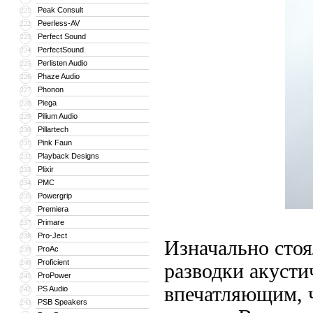
Peak Consult
221
Peerless-AV
222
Perfect Sound
223
PerfectSound
224
Perlisten Audio
225
Phaze Audio
226
Phonon
227
Piega
228
Pilium Audio
229
Pillartech
230
Pink Faun
231
Playback Designs
232
Plixir
233
PMC
234
Powergrip
235
Premiera
236
Primare
237
Pro-Ject
238
Изначально стоя
ProAc
239
Proficient
240
разводки акусти
ProPower
241
впечатляющим, ч
PS Audio
242
PSB Speakers
243