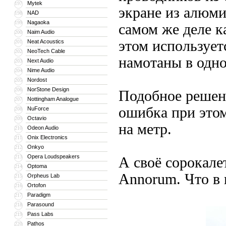
Mytek
197
экране из алюм
NAD
198
Nagaoka
199
самом же деле к
Naim Audio
200
этом использует
Neat Acoustics
201
NeoTech Cable
202
намотаны в одно
Next Audio
203
Nime Audio
204
Nordost
205
NorStone Design
206
Подобное решен
Nottingham Analogue
207
ошибка при этом
NuForce
208
Octavio
209
на метр.
Odeon Audio
210
Onix Electronics
211
Onkyo
212
Opera Loudspeakers
213
А своё сорокале
Optoma
214
Annorum. Что в п
Orpheus Lab
215
Ortofon
216
Paradigm
217
Parasound
218
Pass Labs
219
Pathos
220