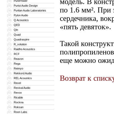
модель. В конст
PurePower
244
Purist Audio Design
245
по 1.6 мм². При
Puritan Audio Laboratories
246
Pylon Audio
247
сердечника, вок
Q Acoustics
248
«пять девяток».
QED
249
Qln
250
Quad
251
Quadraspire
252
Такой конструк
R_volution
253
Raidho Acoustics
254
полипропиленова
RCF
255
еще можно ожида
Reavon
256
Rega
257
Reimyo
258
Rekkord Audio
259
Возврат к списк
REL Acoustics
260
Revel
261
Revival Audio
262
Revox
263
Ricable
264
Rockna
265
Roksan
266
Roon Labs
267