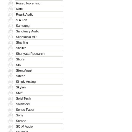
Rosso Fiorentino
268
Rotel
269
Ruark Audio
270
S.A.Lab
271
Samsung
272
Sanctuary Audio
273
Scansonic HD
274
Shanling
275
Shelter
276
Shunyata Research
277
Shure
278
SID
279
Silent Angel
280
Siltech
281
Simply Analog
282
Skylan
283
SME
284
Solid Tech
285
Solidsteel
286
Sonus Faber
287
Sony
288
Sorane
289
SOtM Audio
290