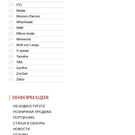
VTL
339
Wadia
340
Western Electric
341
Wharfedale
342
WiiM
343
Wilson Audio
344
Wireworld
345
Wolf von Langa
346
X-quisite
347
Yamaha
348
YBA
349
Zavfino
350
ZenSati
351
Zidoo
352
ИНФОРМАЦИЯ
ОБ АУДИОСТАТУСЕ
РОЗНИЧНАЯ ПРОДАЖА
ПОРТФОЛИО
СТАТЬИ И ОБЗОРЫ
НОВОСТИ
ОТЗЫВЫ