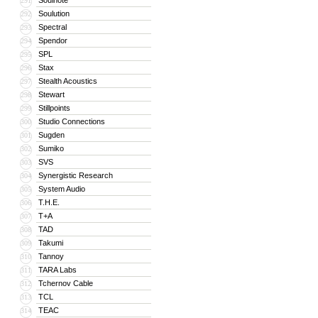
Soulnote
291
Soulution
292
Spectral
293
Spendor
294
SPL
295
Stax
296
Stealth Acoustics
297
Stewart
298
Stillpoints
299
Studio Connections
300
Sugden
301
Sumiko
302
SVS
303
Synergistic Research
304
System Audio
305
T.H.E.
306
T+A
307
TAD
308
Takumi
309
Tannoy
310
TARA Labs
311
Tchernov Cable
312
TCL
313
TEAC
314