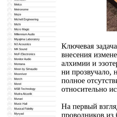
Melco
174
Metronome
175
Meze
176
Michell Engineering
177
Michi
178
Micro Magic
179
Millennium Audio
180
Miyajima Laboratory
181
Ключевая задача
MJ Acoustics
182
MK Sound
183
внесения измене
MoFi Electronics
184
Monitor Audio
185
алхимии и эзоте
Montana
186
Moon by Simaudio
187
ни прозвучало, 
Moonriver
188
полное отсутств
Morch
189
Morel
190
относительно ис
MSB Technology
191
Mudra Akustik
192
Munari
193
Music Hall
На первый взгля
194
Musical Fidelity
195
проводников из 
Myryad
196