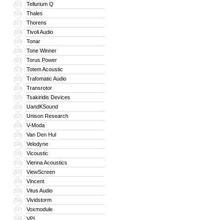
Tellurium Q
315
Thales
316
Thorens
317
Tivoli Audio
318
Tonar
319
Tone Winner
320
Torus Power
321
Totem Acoustic
322
Trafomatic Audio
323
Transrotor
324
Tsakiridis Devices
325
UandKSound
326
Unison Research
327
V-Moda
328
Van Den Hul
329
Velodyne
330
Vicoustic
331
Vienna Acoustics
332
ViewScreen
333
Vincent
334
Vitus Audio
335
Vividstorm
336
Voxmodule
337
VPI
338