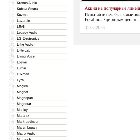
Kronos Audio
150
Акция на популярные линейки
Kubala Sosna
151
Испытайте незабываемые эм
Kuzma
152
Focal по акционным ценам...
Lavardin
153
LEAK
154
01.07.2026
Legacy Audio
155
LG Electronics
156
Lithe Audio
157
Little Lab
158
Living Voice
159
Loewe
160
Lumin
161
Luxman
162
Lyra
163
Magico
164
Magnat
165
Magnepan
166
Magnetar
167
Manley
168
Marantz
169
Mark Levinson
170
Martin Logan
171
Matrix Audio
172
McIntosh
173