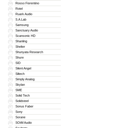
Rosso Fiorentino
268
Rotel
269
Ruark Audio
270
S.A.Lab
271
Samsung
272
Sanctuary Audio
273
Scansonic HD
274
Shanling
275
Shelter
276
Shunyata Research
277
Shure
278
SID
279
Silent Angel
280
Siltech
281
Simply Analog
282
Skylan
283
SME
284
Solid Tech
285
Solidsteel
286
Sonus Faber
287
Sony
288
Sorane
289
SOtM Audio
290