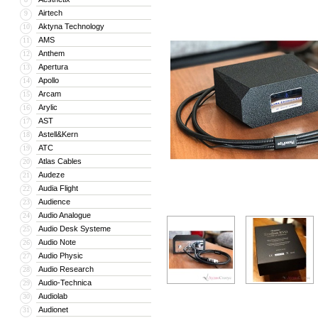
Airtech
9
Aktyna Technology
10
AMS
11
Anthem
12
Apertura
13
Apollo
14
Arcam
15
Arylic
16
AST
17
Astell&Kern
18
ATC
19
Atlas Cables
20
Audeze
21
Audia Flight
22
Audience
23
Audio Analogue
24
Audio Desk Systeme
25
Audio Note
26
Audio Physic
27
Audio Research
28
Audio-Technica
29
Audiolab
30
Audionet
31