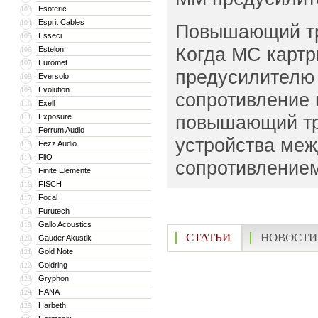
Esoteric
103
Esprit Cables
104
Повышающий тр
Esseci
105
Когда MC картр
Estelon
106
Euromet
107
предусилителю
Eversolo
108
Evolution
109
сопротивление 
Exell
110
повышающий тр
Exposure
111
Ferrum Audio
112
устройства ме
Fezz Audio
113
FiiO
114
сопротивлением
Finite Elemente
115
FISCH
116
Focal
117
Furutech
118
Gallo Acoustics
119
СТАТЬИ
НОВОСТИ
Gauder Akustik
120
Gold Note
121
Goldring
122
Gryphon
123
HANA
124
Harbeth
125