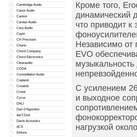
Кроме того, Er
Cambridge Audio
56
Canor Audio
57
динамический 
Canton
58
что приводит к
Cardas Audio
59
Cary Audio
60
фоноусилителе
Cayin
61
CH Precision
62
Независимо от 
Chario
63
Chord Company
EVO обеспечив
64
Chord Electronics
65
музыкальность 
Clearaudio
66
CODA
67
непревзойденн
Constellation Audio
68
Copland
69
С усилением 26
Creaktiv
70
Creek
71
и выходное соп
Cyrus
72
DALI
73
сопротивлением
Dan D’Agostino
74
фонокорректоро
darTZeel
75
Davis Acoustics
76
нагрузкой окол
dCS
77
Defunc
78