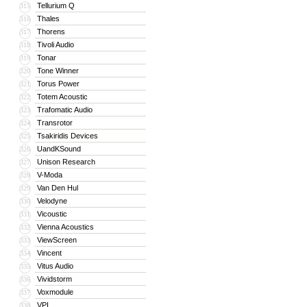
Tellurium Q
315
Thales
316
Thorens
317
Tivoli Audio
318
Tonar
319
Tone Winner
320
Torus Power
321
Totem Acoustic
322
Trafomatic Audio
323
Transrotor
324
Tsakiridis Devices
325
UandKSound
326
Unison Research
327
V-Moda
328
Van Den Hul
329
Velodyne
330
Vicoustic
331
Vienna Acoustics
332
ViewScreen
333
Vincent
334
Vitus Audio
335
Vividstorm
336
Voxmodule
337
VPI
338