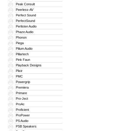
Peak Consult
221
Peerless-AV
222
Perfect Sound
223
PerfectSound
224
Perlisten Audio
225
Phaze Audio
226
Phonon
227
Piega
228
Pilium Audio
229
Pillartech
230
Pink Faun
231
Playback Designs
232
Plixir
233
PMC
234
Powergrip
235
Premiera
236
Primare
237
Pro-Ject
238
ProAc
239
Proficient
240
ProPower
241
PS Audio
242
PSB Speakers
243