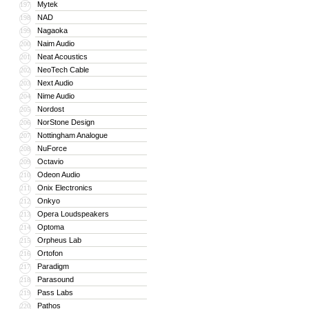
Mytek
197
NAD
198
Nagaoka
199
Naim Audio
200
Neat Acoustics
201
NeoTech Cable
202
Next Audio
203
Nime Audio
204
Nordost
205
NorStone Design
206
Nottingham Analogue
207
NuForce
208
Octavio
209
Odeon Audio
210
Onix Electronics
211
Onkyo
212
Opera Loudspeakers
213
Optoma
214
Orpheus Lab
215
Ortofon
216
Paradigm
217
Parasound
218
Pass Labs
219
Pathos
220