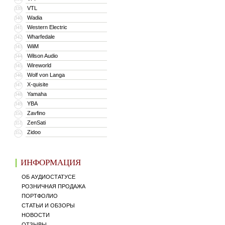
VTL
339
Wadia
340
Western Electric
341
Wharfedale
342
WiiM
343
Wilson Audio
344
Wireworld
345
Wolf von Langa
346
X-quisite
347
Yamaha
348
YBA
349
Zavfino
350
ZenSati
351
Zidoo
352
ИНФОРМАЦИЯ
ОБ АУДИОСТАТУСЕ
РОЗНИЧНАЯ ПРОДАЖА
ПОРТФОЛИО
СТАТЬИ И ОБЗОРЫ
НОВОСТИ
ОТЗЫВЫ