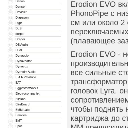
Denon
79
Erodion EVO вк
Densen
80
PhonoPipe с ни
Devialet
81
Diapason
82
см или около 2
Digis
83
DLS
84
переключаемых
dorpo
85
(плавающее заз
Draper
86
DS Audio
87
Dual
88
Erodion EVO - 
Dynaudio
89
производительн
Dynavector
90
Dynavox
91
все сильные ст
Dyrholm Audio
92
E.A.R./Yoshino
93
трансформатор 
EAT
94
EgglestonWorks
головок Lyra, 
95
Electrocompaniet
96
сопротивлением
Elipson
97
EliteBoard
98
чтобы поднять 
EMM Labs
99
Emotiva
100
картриджа до с
EMT
101
MM предусилит
Epos
102