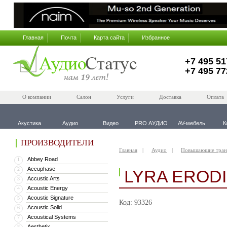
Главная
Почта
Карта сайта
Избранное
+7 495 51
+7 495 77
О компании
Салон
Услуги
Доставка
Оплата
Акустика
Аудио
Видео
PRO АУДИО
AV-мебель
К
ПРОИЗВОДИТЕЛИ
Главная
Аудио
Повышающие тран
Abbey Road
1
Accuphase
2
LYRA EROD
Accustic Arts
3
Acoustic Energy
4
Acoustic Signature
5
Код: 93326
Acoustic Solid
6
Acoustical Systems
7
Aesthetix
8