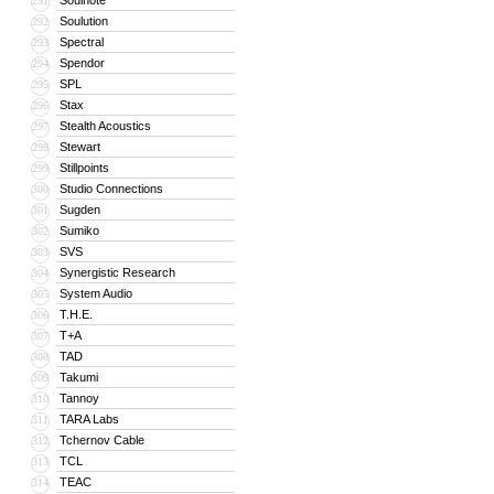
Soulnote
291
Soulution
292
Spectral
293
Spendor
294
SPL
295
Stax
296
Stealth Acoustics
297
Stewart
298
Stillpoints
299
Studio Connections
300
Sugden
301
Sumiko
302
SVS
303
Synergistic Research
304
System Audio
305
T.H.E.
306
T+A
307
TAD
308
Takumi
309
Tannoy
310
TARA Labs
311
Tchernov Cable
312
TCL
313
TEAC
314