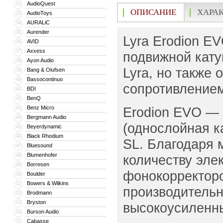
AudioQuest
32
ОПИСАНИЕ
ХАРА
AudioToys
33
AURALiC
34
Aurender
35
Lyra Erodion 
AVID
36
Axxess
37
подвижной кату
Ayon Audio
38
Lyra, но также
Bang & Olufsen
39
Bassocontinuo
40
сопротивление
BDI
41
BenQ
42
Benz Micro
Erodion EVO — 
43
Bergmann Audio
44
(однослойная к
Beyerdynamic
45
Black Rhodium
46
SL. Благодаря
Bluesound
47
Blumenhofer
48
количеству эле
Borresen
49
фонокорректор
Boulder
50
Bowers & Wilkins
51
производительно
Brodmann
52
Bryston
53
высокоусиленн
Burson Audio
54
Cabasse
55