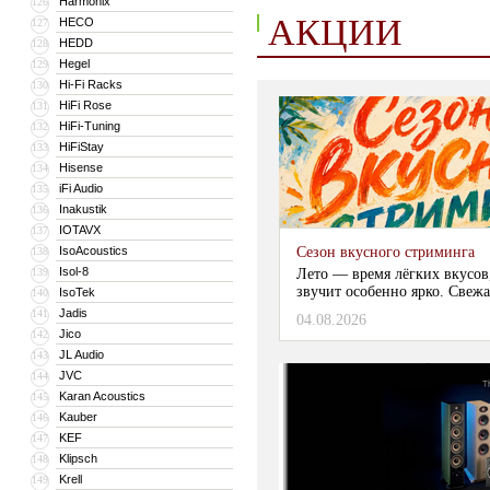
Harmonix
126
АКЦИИ
HECO
127
HEDD
128
Hegel
129
Hi-Fi Racks
130
HiFi Rose
131
HiFi-Tuning
132
HiFiStay
133
Hisense
134
iFi Audio
135
Inakustik
136
IOTAVX
137
IsoAcoustics
Сезон вкусного стриминга
138
Isol-8
139
Лето — время лёгких вкусов
звучит особенно ярко. Свежа
IsoTek
140
Jadis
141
04.08.2026
Jico
142
JL Audio
143
JVC
144
Karan Acoustics
145
Kauber
146
KEF
147
Klipsch
148
Krell
149