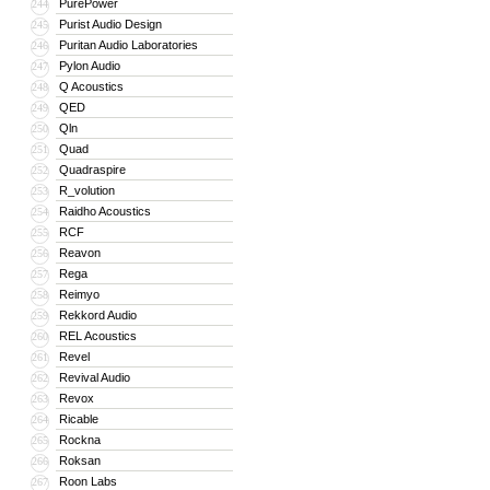
PurePower
244
Purist Audio Design
245
Puritan Audio Laboratories
246
Pylon Audio
247
Q Acoustics
248
QED
249
Qln
250
Quad
251
Quadraspire
252
R_volution
253
Raidho Acoustics
254
RCF
255
Reavon
256
Rega
257
Reimyo
258
Rekkord Audio
259
REL Acoustics
260
Revel
261
Revival Audio
262
Revox
263
Ricable
264
Rockna
265
Roksan
266
Roon Labs
267