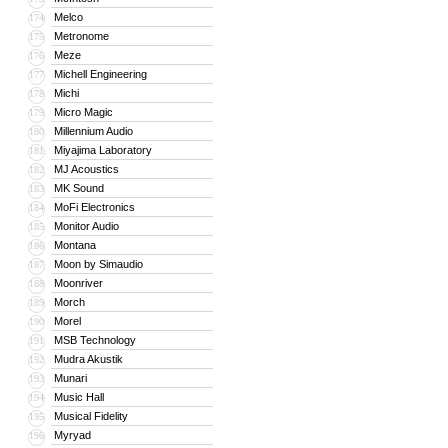
Melco
174
Metronome
175
Meze
176
Michell Engineering
177
Michi
178
Micro Magic
179
Millennium Audio
180
Miyajima Laboratory
181
MJ Acoustics
182
MK Sound
183
MoFi Electronics
184
Monitor Audio
185
Montana
186
Moon by Simaudio
187
Moonriver
188
Morch
189
Morel
190
MSB Technology
191
Mudra Akustik
192
Munari
193
Music Hall
194
Musical Fidelity
195
Myryad
196