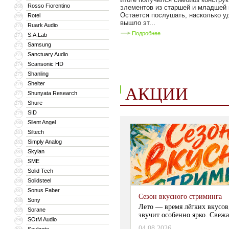
Rosso Fiorentino
268
элементов из старшей и младшей 
Остается послушать, насколько 
Rotel
269
вышло эт...
Ruark Audio
270
Подробнее
S.A.Lab
271
Samsung
272
Sanctuary Audio
273
Scansonic HD
274
Shanling
275
Shelter
276
АКЦИИ
Shunyata Research
277
Shure
278
SID
279
Silent Angel
280
Siltech
281
Simply Analog
282
Skylan
283
SME
284
Solid Tech
285
Solidsteel
286
Sonus Faber
287
Сезон вкусного стриминга
Sony
288
Лето — время лёгких вкусов
Sorane
289
звучит особенно ярко. Свежа
SOtM Audio
290
04.08.2026