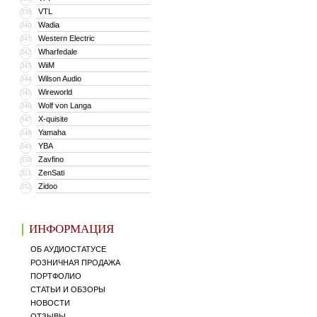
VTL
339
Wadia
340
Western Electric
341
Wharfedale
342
WiiM
343
Wilson Audio
344
Wireworld
345
Wolf von Langa
346
X-quisite
347
Yamaha
348
YBA
349
Zavfino
350
ZenSati
351
Zidoo
352
ИНФОРМАЦИЯ
ОБ АУДИОСТАТУСЕ
РОЗНИЧНАЯ ПРОДАЖА
ПОРТФОЛИО
СТАТЬИ И ОБЗОРЫ
НОВОСТИ
ОТЗЫВЫ