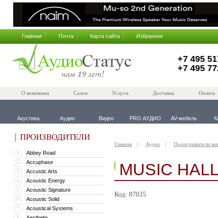
Главная
Почта
Карта сайта
Избранное
+7 495 51
+7 495 77
О компании
Салон
Услуги
Доставка
Оплата
Акустика
Аудио
Видео
PRO АУДИО
AV-мебель
К
ПРОИЗВОДИТЕЛИ
Главная
Аудио
Проигрыватели ви
Abbey Road
1
Accuphase
2
MUSIC HALL
Accustic Arts
3
Acoustic Energy
4
Acoustic Signature
5
Код: 87035
Acoustic Solid
6
Acoustical Systems
7
Aesthetix
8