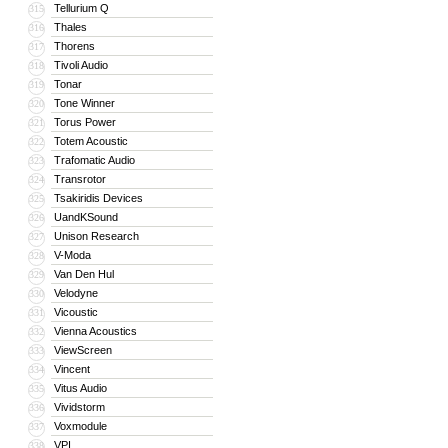
Tellurium Q
315
Thales
316
Thorens
317
Tivoli Audio
318
Tonar
319
Tone Winner
320
Torus Power
321
Totem Acoustic
322
Trafomatic Audio
323
Transrotor
324
Tsakiridis Devices
325
UandKSound
326
Unison Research
327
V-Moda
328
Van Den Hul
329
Velodyne
330
Vicoustic
331
Vienna Acoustics
332
ViewScreen
333
Vincent
334
Vitus Audio
335
Vividstorm
336
Voxmodule
337
VPI
338