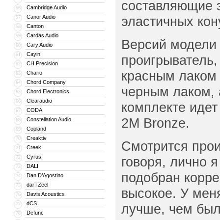
составляющие э
Cambridge Audio
56
Canor Audio
эластичных кон
57
Canton
58
Cardas Audio
59
Версий модели 
Cary Audio
60
Cayin
61
проигрыватель,
CH Precision
62
красным лаком 
Chario
63
Chord Company
64
черным лаком, 
Chord Electronics
65
Clearaudio
66
комплекте идет 
CODA
67
2M Bronze.
Constellation Audio
68
Copland
69
Creaktiv
70
Смотрится прои
Creek
71
Cyrus
72
говоря, лично 
DALI
73
подобран корре
Dan D’Agostino
74
darTZeel
75
высокое. У мен
Davis Acoustics
76
dCS
77
лучше, чем был
Defunc
78