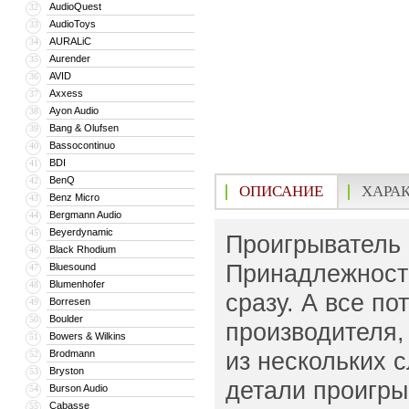
AudioQuest
32
AudioToys
33
AURALiC
34
Aurender
35
AVID
36
Axxess
37
Ayon Audio
38
Bang & Olufsen
39
Bassocontinuo
40
BDI
41
BenQ
42
ОПИСАНИЕ
ХАРА
Benz Micro
43
Bergmann Audio
44
Beyerdynamic
45
Проигрыватель 
Black Rhodium
46
Принадлежность
Bluesound
47
Blumenhofer
48
сразу. А все по
Borresen
49
Boulder
50
производителя,
Bowers & Wilkins
51
из нескольких 
Brodmann
52
Bryston
53
детали проигры
Burson Audio
54
Cabasse
55