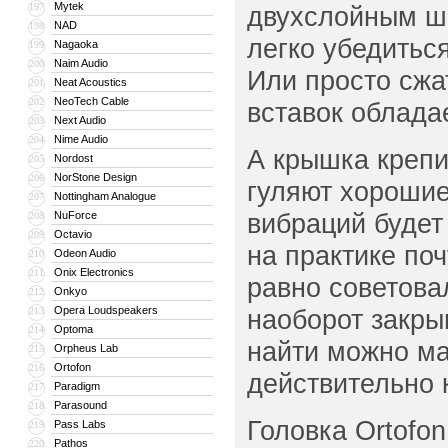
Mytek
197
двухслойным ша
NAD
198
легко убедитьс
Nagaoka
199
Naim Audio
200
Или просто сжа
Neat Acoustics
201
NeoTech Cable
202
вставок облада
Next Audio
203
Nime Audio
204
А крышка крепи
Nordost
205
NorStone Design
206
гуляют хорошие
Nottingham Analogue
207
вибраций будет 
NuForce
208
Octavio
209
на практике по
Odeon Audio
210
Onix Electronics
211
равно советова
Onkyo
212
Opera Loudspeakers
наоборот закры
213
Optoma
214
найти можно мас
Orpheus Lab
215
Ortofon
216
действительно 
Paradigm
217
Parasound
218
Головка Ortofon
Pass Labs
219
Pathos
220