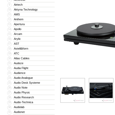
Airtech
9
Aktyna Technology
10
AMS
11
Anthem
12
Apertura
13
Apollo
14
Arcam
15
Arylic
16
AST
17
Astell&Kern
18
ATC
19
Atlas Cables
20
Audeze
21
Audia Flight
22
Audience
23
Audio Analogue
24
Audio Desk Systeme
25
Audio Note
26
Audio Physic
27
Audio Research
28
Audio-Technica
29
Audiolab
30
Audionet
31