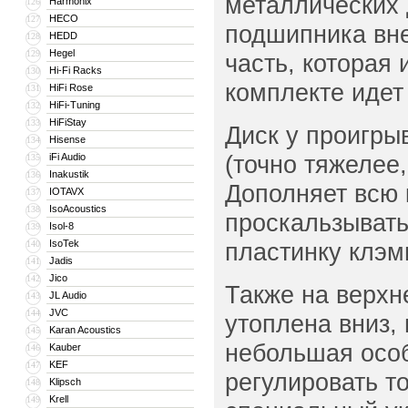
металлических 
Harmonix
126
HECO
127
подшипника вне
HEDD
128
Hegel
129
часть, которая 
Hi-Fi Racks
130
комплекте идет 
HiFi Rose
131
HiFi-Tuning
132
HiFiStay
133
Диск у проигры
Hisense
134
(точно тяжелее
iFi Audio
135
Inakustik
136
Дополняет всю 
IOTAVX
137
IsoAcoustics
138
проскальзывать
Isol-8
139
IsoTek
пластинку клэм
140
Jadis
141
Jico
142
Также на верхн
JL Audio
143
JVC
144
утоплена вниз,
Karan Acoustics
145
небольшая особ
Kauber
146
KEF
147
регулировать т
Klipsch
148
Krell
149