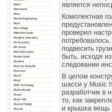
является непос
Melco
174
Metronome
175
Meze
176
Комплектная гол
Michell Engineering
177
предустановлен
Michi
178
Micro Magic
179
проверил настр
Millennium Audio
180
Miyajima Laboratory
181
потребовалось.
MJ Acoustics
182
подвесить груз
MK Sound
183
MoFi Electronics
184
быть, исходя и
Monitor Audio
185
Montana
186
следовании инс
Moon by Simaudio
187
Moonriver
188
В целом констр
Morch
189
Morel
190
шасси у Music h
MSB Technology
191
Mudra Akustik
разработчик в 
192
Munari
193
то, как закреп
Music Hall
194
Musical Fidelity
195
и крышка вещь н
Myryad
196