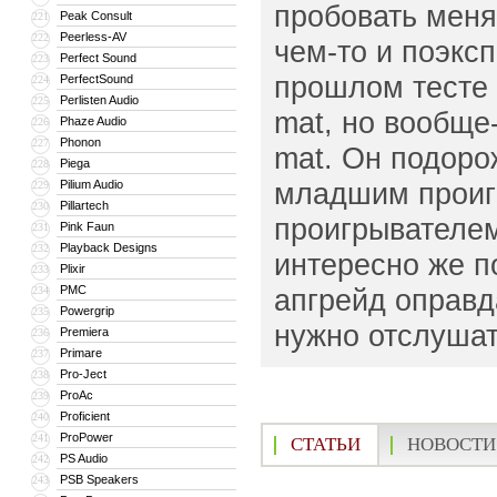
пробовать меня
Peak Consult
221
Peerless-AV
222
чем-то и поэкс
Perfect Sound
223
прошлом тесте 
PerfectSound
224
Perlisten Audio
225
mat, но вообще-
Phaze Audio
226
Phonon
227
mat. Он подорож
Piega
228
младшим проигр
Pilium Audio
229
Pillartech
230
проигрывателе
Pink Faun
231
Playback Designs
232
интересно же п
Plixir
233
PMC
апгрейд оправд
234
Powergrip
235
нужно отслушат
Premiera
236
Primare
237
Pro-Ject
238
ProAc
239
Proficient
240
ProPower
241
СТАТЬИ
НОВОСТИ
PS Audio
242
PSB Speakers
243