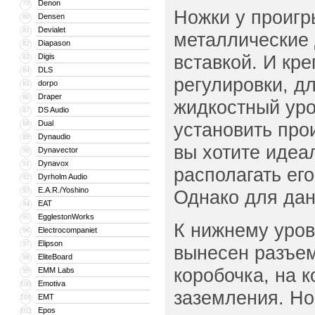
Denon
79
Ножки у проигр
Densen
80
Devialet
81
металлические 
Diapason
82
вставкой. И кр
Digis
83
DLS
84
регулировки, д
dorpo
85
Draper
86
жидкостный уро
DS Audio
87
Dual
установить про
88
Dynaudio
89
вы хотите идеа
Dynavector
90
Dynavox
91
располагать ег
Dyrholm Audio
92
E.A.R./Yoshino
93
Однако для дан
EAT
94
EgglestonWorks
95
К нижнему уров
Electrocompaniet
96
Elipson
97
вынесен разъем
EliteBoard
98
коробочка, на 
EMM Labs
99
Emotiva
100
заземления. Но
EMT
101
Epos
102