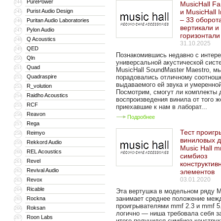
PurePower
244
MusicHall Fa
Purist Audio Design
и MusicHall I
245
– 33 оборот
Puritan Audio Laboratories
246
вертикали и
Pylon Audio
247
горизонтали
Q Acoustics
248
31.10.2025
QED
249
Познакомившись недавно с интер
Qln
250
универсальной акустической сист
Quad
251
MusicHall SoundMaster Maestro, м
Quadraspire
порадовались отличному соотнош
252
выдаваемого ей звука и умеренно
R_volution
253
Посмотрим, смогут ли комплекты 
Raidho Acoustics
254
воспроизведения винила от того ж
RCF
255
приехавшие к нам в лаборат...
Reavon
256
Подробнее
Rega
257
Тест проигр
Reimyo
258
виниловых д
Rekkord Audio
259
Music Hall m
REL Acoustics
260
симбиоз
Revel
261
конструктив
Revival Audio
262
элементов
03.01.2020
Revox
263
Ricable
264
Эта вертушка в модельном ряду Mu
занимает среднее положение меж
Rockna
265
проигрывателями mmf 2.3 и mmf 5.
Roksan
266
логично — ниша требовала себя з
Roon Labs
267
итоге получился симбиоз констру