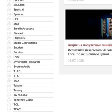
Soulnote
291
Soulution
292
Spectral
293
Spendor
294
SPL
295
Stax
296
Stealth Acoustics
297
Stewart
298
Stillpoints
299
Studio Connections
300
Акция на популярные линейки
Sugden
301
Испытайте незабываемые эм
Sumiko
302
Focal по акционным ценам...
SVS
303
01.07.2026
Synergistic Research
304
System Audio
305
T.H.E.
306
T+A
307
TAD
308
Takumi
309
Tannoy
310
TARA Labs
311
Tchernov Cable
312
TCL
313
TEAC
314