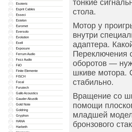
тонкие сигналь
Esoteric
103
стола.
Esprit Cables
104
Esseci
105
Estelon
106
Мотор у проигр
Euromet
107
Eversolo
108
внутри специал
Evolution
109
адаптера. Како
Exell
110
Exposure
111
Переключения с
Ferrum Audio
112
Fezz Audio
113
оборотов — нуж
FiiO
114
шкиве мотора. 
Finite Elemente
115
FISCH
116
стабильно.
Focal
117
Furutech
118
Gallo Acoustics
Вращение со шк
119
Gauder Akustik
120
помощи плоског
Gold Note
121
Goldring
122
младшей модели
Gryphon
123
HANA
124
бронзового ста
Harbeth
125