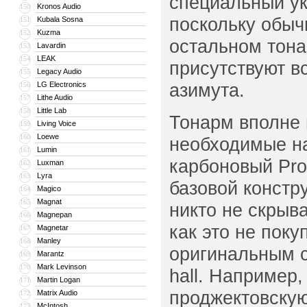
специальный ук
Kronos Audio
150
поскольку обыч
Kubala Sosna
151
Kuzma
152
остальном тона
Lavardin
153
LEAK
154
присутствуют в
Legacy Audio
155
азимута.
LG Electronics
156
Lithe Audio
157
Little Lab
158
Тонарм вполне 
Living Voice
159
Loewe
160
необходимые на
Lumin
161
карбоновый Pro
Luxman
162
Lyra
163
базовой констру
Magico
164
Magnat
165
никто не скрыва
Magnepan
166
как это не поку
Magnetar
167
Manley
168
оригинальным 
Marantz
169
Mark Levinson
170
hall. Например
Martin Logan
171
проджектовскую
Matrix Audio
172
McIntosh
173