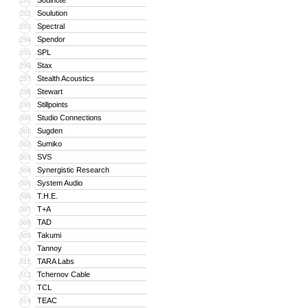
Soulnote
291
Soulution
292
Spectral
293
Spendor
294
SPL
295
Stax
296
Stealth Acoustics
297
Stewart
298
Stillpoints
299
Studio Connections
300
Sugden
301
Sumiko
302
SVS
303
Synergistic Research
304
System Audio
305
T.H.E.
306
T+A
307
TAD
308
Takumi
309
Tannoy
310
TARA Labs
311
Tchernov Cable
312
TCL
313
TEAC
314