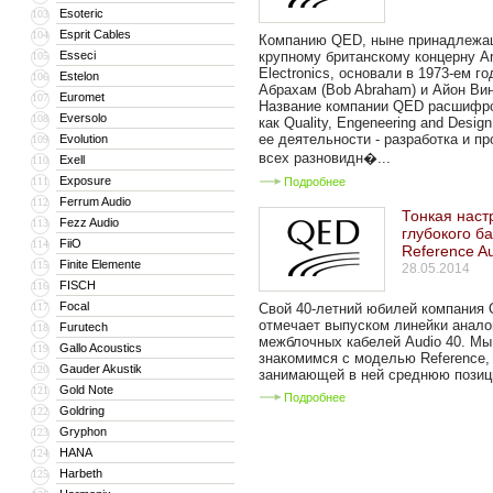
Esoteric
103
Esprit Cables
104
Компанию QED, ныне принадлеж
Esseci
крупному британскому концерну A
105
Electronics, основали в 1973-ем г
Estelon
106
Абрахам (Bob Abraham) и Айон Вин 
Euromet
107
Название компании QED расшифр
Eversolo
108
как Quality, Engeneering and Design
ее деятельности - разработка и п
Evolution
109
всех разновидн�...
Exell
110
Exposure
111
Подробнее
Ferrum Audio
112
Тонкая наст
Fezz Audio
113
глубокого б
FiiO
114
Reference A
Finite Elemente
115
28.05.2014
FISCH
116
Focal
117
Свой 40-летний юбилей компания
отмечает выпуском линейки анало
Furutech
118
межблочных кабелей Audio 40. Мы
Gallo Acoustics
119
знакомимся с моделью Reference,
Gauder Akustik
120
занимающей в ней среднюю позици
Gold Note
121
Подробнее
Goldring
122
Gryphon
123
HANA
124
Harbeth
125