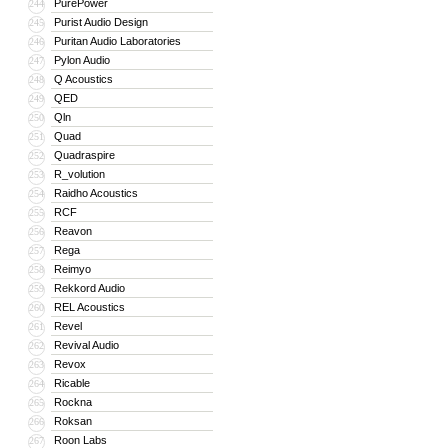
PurePower
244
Purist Audio Design
245
Puritan Audio Laboratories
246
Pylon Audio
247
Q Acoustics
248
QED
249
Qln
250
Quad
251
Quadraspire
252
R_volution
253
Raidho Acoustics
254
RCF
255
Reavon
256
Rega
257
Reimyo
258
Rekkord Audio
259
REL Acoustics
260
Revel
261
Revival Audio
262
Revox
263
Ricable
264
Rockna
265
Roksan
266
Roon Labs
267