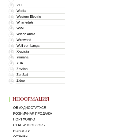
VTL
339
Wadia
340
Western Electric
341
Wharfedale
342
WiiM
343
Wilson Audio
344
Wireworld
345
Wolf von Langa
346
X-quisite
347
Yamaha
348
YBA
349
Zavfino
350
ZenSati
351
Zidoo
352
ИНФОРМАЦИЯ
ОБ АУДИОСТАТУСЕ
РОЗНИЧНАЯ ПРОДАЖА
ПОРТФОЛИО
СТАТЬИ И ОБЗОРЫ
НОВОСТИ
ОТЗЫВЫ