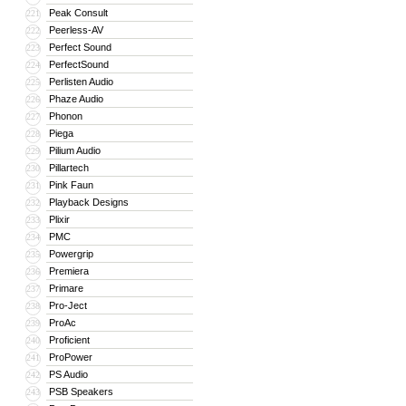
Peak Consult
221
Peerless-AV
222
Perfect Sound
223
PerfectSound
224
Perlisten Audio
225
Phaze Audio
226
Phonon
227
Piega
228
Pilium Audio
229
Pillartech
230
Pink Faun
231
Playback Designs
232
Plixir
233
PMC
234
Powergrip
235
Premiera
236
Primare
237
Pro-Ject
238
ProAc
239
Proficient
240
ProPower
241
PS Audio
242
PSB Speakers
243