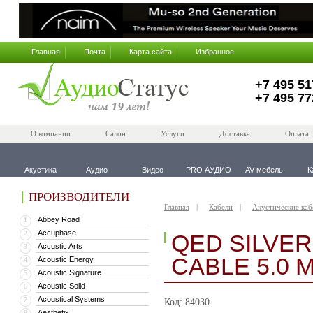
Главная
Почта
Карта сайта
Избранное
+7 495 51
+7 495 77
О компании
Салон
Услуги
Доставка
Оплата
Акустика
Аудио
Видео
PRO АУДИО
AV-мебель
К
ПРОИЗВОДИТЕЛИ
Главная
Кабели
Акустические каб
Abbey Road
1
Accuphase
2
QED SILVE
Accustic Arts
3
CABLE 5.0 M
Acoustic Energy
4
Acoustic Signature
5
Acoustic Solid
6
Acoustical Systems
7
Код: 84030
Aesthetix
8