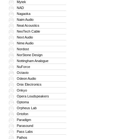
Mytek
197
NAD
198
Nagaoka
199
Naim Audio
200
Neat Acoustics
201
NeoTech Cable
202
Next Audio
203
Nime Audio
204
Nordost
205
NorStone Design
206
Nottingham Analogue
207
NuForce
208
Octavio
209
Odeon Audio
210
Onix Electronics
211
Onkyo
212
Opera Loudspeakers
213
Optoma
214
Orpheus Lab
215
Ortofon
216
Paradigm
217
Parasound
218
Pass Labs
219
Pathos
220