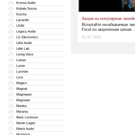
Kronos Audio
150
Kubala Sosna
151
Kuzma
152
Акция на популярные линейки
Lavardin
153
Испытайте незабываемые эм
LEAK
154
Focal по акционным ценам...
Legacy Audio
155
01.07.2026
LG Electronics
156
Lithe Audio
157
Little Lab
158
Living Voice
159
Loewe
160
Lumin
161
Luxman
162
Lyra
163
Magico
164
Magnat
165
Magnepan
166
Magnetar
167
Manley
168
Marantz
169
Mark Levinson
170
Martin Logan
171
Matrix Audio
172
McIntosh
173