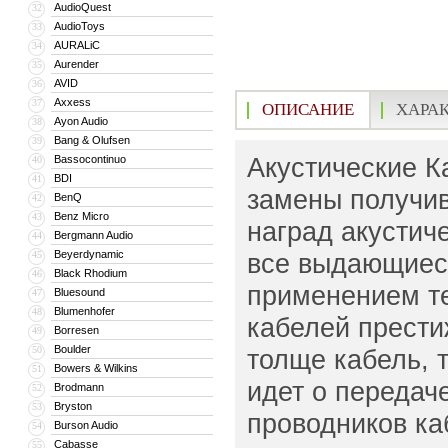
AudioQuest
32
AudioToys
33
AURALiC
34
Aurender
35
AVID
36
Axxess
37
ОПИСАНИЕ
ХАРА
Ayon Audio
38
Bang & Olufsen
39
Акустические К
Bassocontinuo
40
BDI
41
замены получи
BenQ
42
Benz Micro
43
наград акустиче
Bergmann Audio
44
Beyerdynamic
все выдающиеся
45
Black Rhodium
46
применением те
Bluesound
47
Blumenhofer
48
кабелей прести
Borresen
49
Boulder
50
толще кабель, 
Bowers & Wilkins
51
идет о передач
Brodmann
52
Bryston
53
проводников ка
Burson Audio
54
Cabasse
55