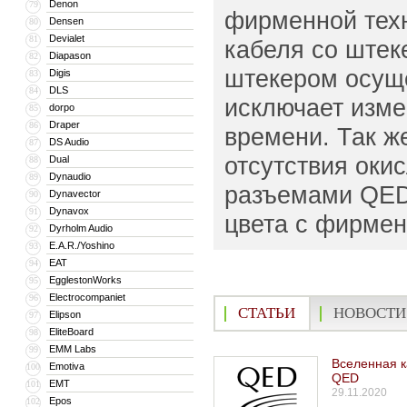
Denon
79
фирменной техн
Densen
80
Devialet
81
кабеля со штек
Diapason
82
штекером осуще
Digis
83
DLS
84
исключает изме
dorpo
85
Draper
86
времени. Так ж
DS Audio
87
отсутствия оки
Dual
88
Dynaudio
89
разъемами QED 
Dynavector
90
Dynavox
91
цвета с фирме
Dyrholm Audio
92
E.A.R./Yoshino
93
EAT
94
EgglestonWorks
95
Electrocompaniet
96
СТАТЬИ
НОВОСТИ
Elipson
97
EliteBoard
98
EMM Labs
99
Вселенная 
Emotiva
100
QED
EMT
101
29.11.2020
Epos
102