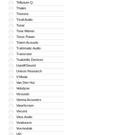
Tellurium Q
315
Thales
316
Thorens
317
Tivoli Audio
318
Tonar
319
Tone Winner
320
Torus Power
321
Totem Acoustic
322
Trafomatic Audio
323
Transrotor
324
Tsakiridis Devices
325
UandKSound
326
Unison Research
327
V-Moda
328
Van Den Hul
329
Velodyne
330
Vicoustic
331
Vienna Acoustics
332
ViewScreen
333
Vincent
334
Vitus Audio
335
Vividstorm
336
Voxmodule
337
VPI
338