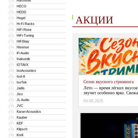
Harmonix
126
HECO
127
HEDD
128
АКЦИИ
Hegel
129
Hi-Fi Racks
130
HiFi Rose
131
HiFi-Tuning
132
HiFiStay
133
Hisense
134
iFi Audio
135
Inakustik
136
IOTAVX
137
IsoAcoustics
138
Isol-8
139
Сезон вкусного стриминга
IsoTek
140
Лето — время лёгких вкусов
Jadis
141
звучит особенно ярко. Свежа
Jico
142
JL Audio
143
04.08.2026
JVC
144
Karan Acoustics
145
Kauber
146
KEF
147
Klipsch
148
Krell
149