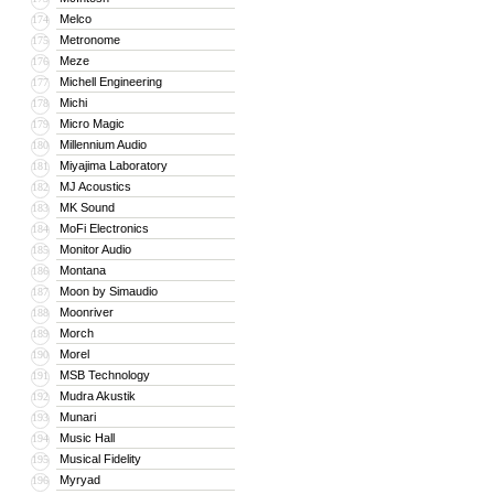
Melco
174
Metronome
175
Meze
176
Michell Engineering
177
Michi
178
Micro Magic
179
Millennium Audio
180
Miyajima Laboratory
181
MJ Acoustics
182
MK Sound
183
MoFi Electronics
184
Monitor Audio
185
Montana
186
Moon by Simaudio
187
Moonriver
188
Morch
189
Morel
190
MSB Technology
191
Mudra Akustik
192
Munari
193
Music Hall
194
Musical Fidelity
195
Myryad
196