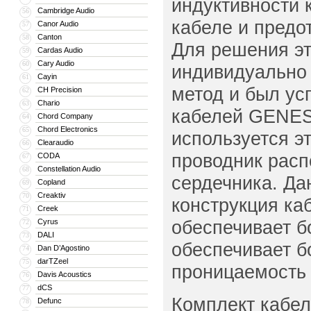
индуктивности 
Cambridge Audio
56
кабеле и предо
Canor Audio
57
Canton
58
Для решения эт
Cardas Audio
59
Cary Audio
60
индивидуально 
Cayin
61
метод и был ус
CH Precision
62
Chario
63
кабелей GENES
Chord Company
64
Chord Electronics
65
используется э
Clearaudio
66
проводник расп
CODA
67
Constellation Audio
68
сердечника. Да
Copland
69
Creaktiv
70
конструкция ка
Creek
71
обеспечивает б
Cyrus
72
DALI
73
обеспечивает б
Dan D’Agostino
74
darTZeel
75
проницаемость 
Davis Acoustics
76
dCS
77
Комплект кабел
Defunc
78