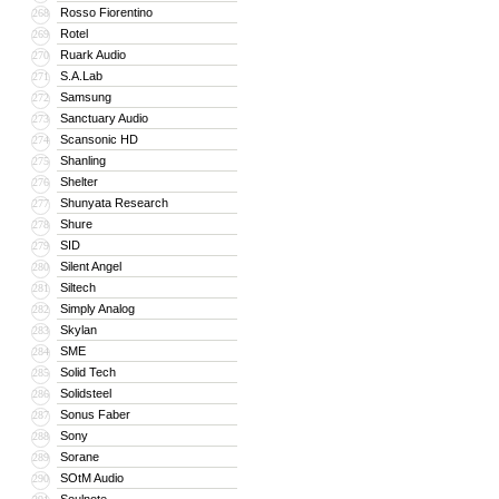
Rosso Fiorentino
268
Rotel
269
Ruark Audio
270
S.A.Lab
271
Samsung
272
Sanctuary Audio
273
Scansonic HD
274
Shanling
275
Shelter
276
Shunyata Research
277
Shure
278
SID
279
Silent Angel
280
Siltech
281
Simply Analog
282
Skylan
283
SME
284
Solid Tech
285
Solidsteel
286
Sonus Faber
287
Sony
288
Sorane
289
SOtM Audio
290