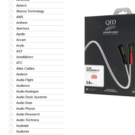
Airtech
9
Aktyna Technology
10
AMS
11
Anthem
12
Apertura
13
Apollo
14
Arcam
15
Arylic
16
AST
17
Astell&Kern
18
ATC
19
Atlas Cables
20
Audeze
21
Audia Flight
22
Audience
23
Audio Analogue
24
Audio Desk Systeme
25
Audio Note
26
Audio Physic
27
Audio Research
28
Audio-Technica
29
Audiolab
30
Audionet
31