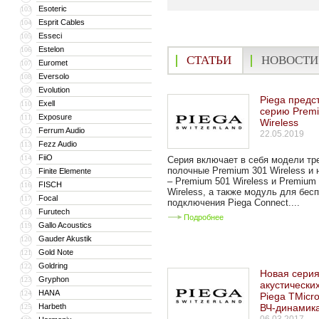
Esoteric
103
Esprit Cables
104
Esseci
105
Estelon
106
СТАТЬИ
НОВОСТИ
Euromet
107
Eversolo
108
Evolution
109
Piega предс
Exell
110
серию Prem
Exposure
111
Wireless
Ferrum Audio
112
22.05.2019
Fezz Audio
113
FiiO
114
Серия включает в себя модели тре
полочные Premium 301 Wireless и
Finite Elemente
115
– Premium 501 Wireless и Premium
FISCH
116
Wireless, а также модуль для бес
Focal
117
подключения Piega Connect....
Furutech
118
Подробнее
Gallo Acoustics
119
Gauder Akustik
120
Gold Note
121
Goldring
122
Новая сери
Gryphon
123
акустически
HANA
124
Piega TMicr
Harbeth
ВЧ-динамик
125