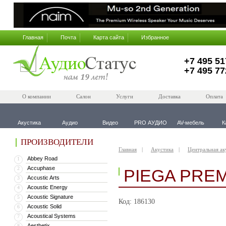
Главная
Почта
Карта сайта
Избранное
+7 495 51
+7 495 77
О компании
Салон
Услуги
Доставка
Оплата
Акустика
Аудио
Видео
PRO АУДИО
AV-мебель
К
ПРОИЗВОДИТЕЛИ
Главная
Акустика
Центральная ак
Abbey Road
1
Accuphase
2
PIEGA PRE
Accustic Arts
3
Acoustic Energy
4
Acoustic Signature
5
Код: 186130
Acoustic Solid
6
Acoustical Systems
7
Aesthetix
8