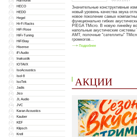
06.03.2017
Harmonix
126
HECO
127
Значительные конструктивные изм
новый уровень качества звука от
HEDD
128
новое поколение самых компактны
Hegel
129
функционально гибких акустическ
Hi-Fi Racks
130
PIEGA TMicro. В новую линейку в
HiFi Rose
131
напольные акустические системы 
AMT, полочные "сателлиты" TMicr
HiFi-Tuning
132
громкогов...
HiFiStay
133
Подробнее
Hisense
134
iFi Audio
135
Inakustik
136
IOTAVX
137
IsoAcoustics
138
Isol-8
139
АКЦИИ
IsoTek
140
Jadis
141
Jico
142
JL Audio
143
JVC
144
Karan Acoustics
145
Kauber
146
KEF
147
Klipsch
148
Krell
149