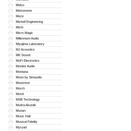
Melco
174
Metronome
175
Meze
176
Michell Engineering
177
Michi
178
Micro Magic
179
Millennium Audio
180
Miyajima Laboratory
181
MJ Acoustics
182
MK Sound
183
MoFi Electronics
184
Monitor Audio
185
Montana
186
Moon by Simaudio
187
Moonriver
188
Morch
189
Morel
190
MSB Technology
191
Mudra Akustik
192
Munari
193
Music Hall
194
Musical Fidelity
195
Myryad
196