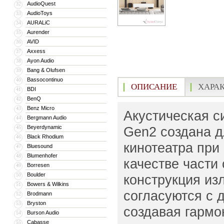
AudioQuest
32
AudioToys
33
AURALiC
34
Aurender
35
AVID
36
Axxess
37
Ayon Audio
38
Bang & Olufsen
39
Bassocontinuo
40
ОПИСАНИЕ
ХАРА
BDI
41
BenQ
42
Benz Micro
43
Акустическая с
Bergmann Audio
44
Beyerdynamic
Gen2 создана д
45
Black Rhodium
46
кинотеатра при
Bluesound
47
Blumenhofer
48
качестве части
Borresen
49
Boulder
50
конструкция из
Bowers & Wilkins
51
согласуются с 
Brodmann
52
Bryston
53
создавая гармо
Burson Audio
54
Cabasse
55