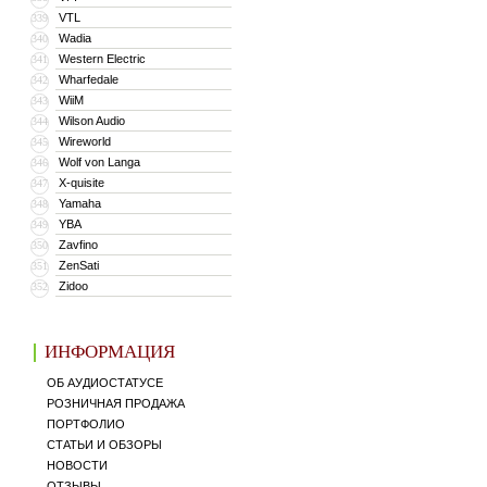
VTL
339
Wadia
340
Western Electric
341
Wharfedale
342
WiiM
343
Wilson Audio
344
Wireworld
345
Wolf von Langa
346
X-quisite
347
Yamaha
348
YBA
349
Zavfino
350
ZenSati
351
Zidoo
352
ИНФОРМАЦИЯ
ОБ АУДИОСТАТУСЕ
РОЗНИЧНАЯ ПРОДАЖА
ПОРТФОЛИО
СТАТЬИ И ОБЗОРЫ
НОВОСТИ
ОТЗЫВЫ