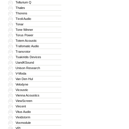
Tellurium Q
315
Thales
316
Thorens
317
Tivoli Audio
318
Tonar
319
Tone Winner
320
Torus Power
321
Totem Acoustic
322
Trafomatic Audio
323
Transrotor
324
Tsakiridis Devices
325
UandKSound
326
Unison Research
327
V-Moda
328
Van Den Hul
329
Velodyne
330
Vicoustic
331
Vienna Acoustics
332
ViewScreen
333
Vincent
334
Vitus Audio
335
Vividstorm
336
Voxmodule
337
VPI
338