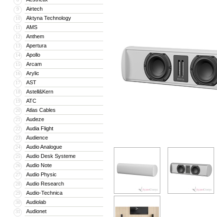
Airtech
9
Aktyna Technology
10
AMS
11
Anthem
12
Apertura
13
Apollo
14
Arcam
15
Arylic
16
AST
17
Astell&Kern
18
ATC
19
Atlas Cables
20
Audeze
21
Audia Flight
22
Audience
23
Audio Analogue
24
Audio Desk Systeme
25
Audio Note
26
Audio Physic
27
Audio Research
28
Audio-Technica
29
Audiolab
30
Audionet
31