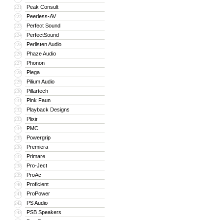
Peak Consult
221
Peerless-AV
222
Perfect Sound
223
PerfectSound
224
Perlisten Audio
225
Phaze Audio
226
Phonon
227
Piega
228
Pilium Audio
229
Pillartech
230
Pink Faun
231
Playback Designs
232
Plixir
233
PMC
234
Powergrip
235
Premiera
236
Primare
237
Pro-Ject
238
ProAc
239
Proficient
240
ProPower
241
PS Audio
242
PSB Speakers
243