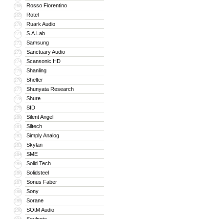
Rosso Fiorentino
268
Rotel
269
Ruark Audio
270
S.A.Lab
271
Samsung
272
Sanctuary Audio
273
Scansonic HD
274
Shanling
275
Shelter
276
Shunyata Research
277
Shure
278
SID
279
Silent Angel
280
Siltech
281
Simply Analog
282
Skylan
283
SME
284
Solid Tech
285
Solidsteel
286
Sonus Faber
287
Sony
288
Sorane
289
SOtM Audio
290