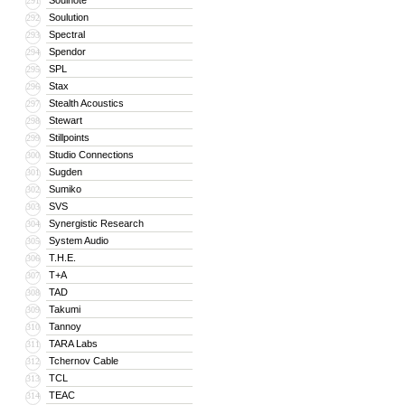
Soulnote
291
Soulution
292
Spectral
293
Spendor
294
SPL
295
Stax
296
Stealth Acoustics
297
Stewart
298
Stillpoints
299
Studio Connections
300
Sugden
301
Sumiko
302
SVS
303
Synergistic Research
304
System Audio
305
T.H.E.
306
T+A
307
TAD
308
Takumi
309
Tannoy
310
TARA Labs
311
Tchernov Cable
312
TCL
313
TEAC
314