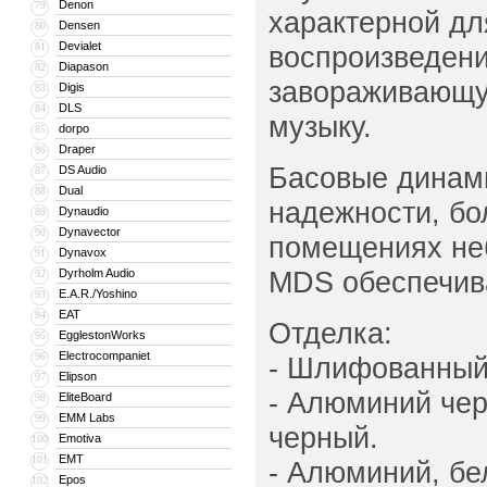
Denon
79
характерной дл
Densen
80
Devialet
81
воспроизведени
Diapason
82
завораживающую
Digis
83
DLS
84
музыку.
dorpo
85
Draper
86
Басовые динам
DS Audio
87
Dual
88
надежности, б
Dynaudio
89
Dynavector
90
помещениях не
Dynavox
91
MDS обеспечив
Dyrholm Audio
92
E.A.R./Yoshino
93
EAT
94
Отделка:
EgglestonWorks
95
Electrocompaniet
96
- Шлифованный 
Elipson
97
- Алюминий чер
EliteBoard
98
EMM Labs
99
черный.
Emotiva
100
EMT
101
- Алюминий, бел
Epos
102