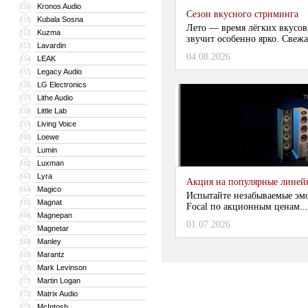
Kronos Audio
150
Сезон вкусного стриминга
Kubala Sosna
151
Лето — время лёгких вкусов
Kuzma
152
звучит особенно ярко. Свежа
Lavardin
153
04.08.2026
LEAK
154
Legacy Audio
155
LG Electronics
156
Lithe Audio
157
Little Lab
158
Living Voice
159
Loewe
160
Lumin
161
Luxman
162
Lyra
163
Акция на популярные линейки
Magico
164
Испытайте незабываемые эм
Magnat
165
Focal по акционным ценам...
Magnepan
166
01.07.2026
Magnetar
167
Manley
168
Marantz
169
Mark Levinson
170
Martin Logan
171
Matrix Audio
172
McIntosh
173