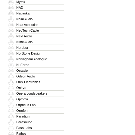
Mytek
197
NAD
198
Nagaoka
199
Naim Audio
200
Neat Acoustics
201
NeoTech Cable
202
Next Audio
203
Nime Audio
204
Nordost
205
NorStone Design
206
Nottingham Analogue
207
NuForce
208
Octavio
209
Odeon Audio
210
Onix Electronics
211
Onkyo
212
Opera Loudspeakers
213
Optoma
214
Orpheus Lab
215
Ortofon
216
Paradigm
217
Parasound
218
Pass Labs
219
Pathos
220