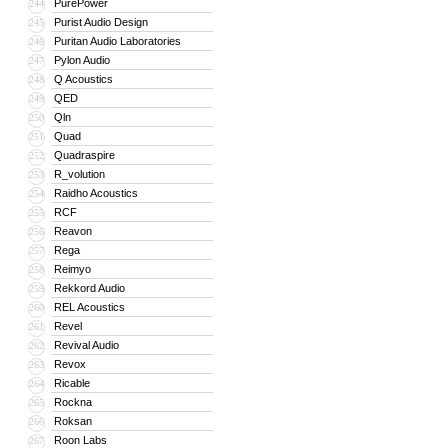
PurePower
244
Purist Audio Design
245
Puritan Audio Laboratories
246
Pylon Audio
247
Q Acoustics
248
QED
249
Qln
250
Quad
251
Quadraspire
252
R_volution
253
Raidho Acoustics
254
RCF
255
Reavon
256
Rega
257
Reimyo
258
Rekkord Audio
259
REL Acoustics
260
Revel
261
Revival Audio
262
Revox
263
Ricable
264
Rockna
265
Roksan
266
Roon Labs
267