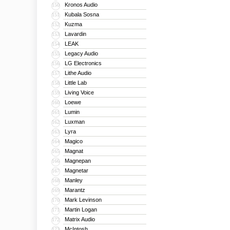
Kronos Audio
150
Kubala Sosna
151
Kuzma
152
Lavardin
153
LEAK
154
Legacy Audio
155
LG Electronics
156
Lithe Audio
157
Little Lab
158
Living Voice
159
Loewe
160
Lumin
161
Luxman
162
Lyra
163
Magico
164
Magnat
165
Magnepan
166
Magnetar
167
Manley
168
Marantz
169
Mark Levinson
170
Martin Logan
171
Matrix Audio
172
McIntosh
173