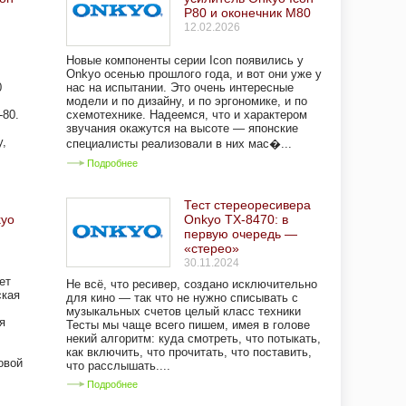
P80 и оконечник M80
12.02.2026
Новые компоненты серии Icon появились у
Onkyo осенью прошлого года, и вот они уже у
0
нас на испытании. Это очень интересные
модели и по дизайну, и по эргономике, и по
-80.
схемотехнике. Надеемся, что и характером
звучания окажутся на высоте — японские
у,
специалисты реализовали в них мас�...
Подробнее
Тест стереоресивера
kyo
Onkyo TX-8470: в
первую очередь —
«стерео»
30.11.2024
ет
Не всё, что ресивер, создано исключительно
ская
для кино — так что не нужно списывать с
музыкальных счетов целый класс техники
я
Тесты мы чаще всего пишем, имея в голове
некий алгоритм: куда смотреть, что потыкать,
как включить, что прочитать, что поставить,
овой
что расслышать....
Подробнее