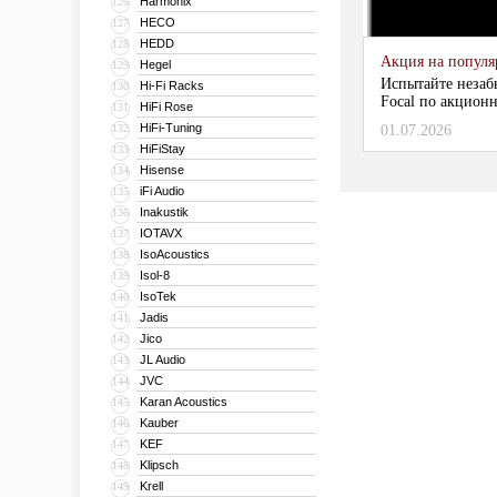
Harmonix
126
HECO
127
HEDD
128
Акция на популяр
Hegel
129
Испытайте незаб
Hi-Fi Racks
130
Focal по акционн
HiFi Rose
131
HiFi-Tuning
132
01.07.2026
HiFiStay
133
Hisense
134
iFi Audio
135
Inakustik
136
IOTAVX
137
IsoAcoustics
138
Isol-8
139
IsoTek
140
Jadis
141
Jico
142
JL Audio
143
JVC
144
Karan Acoustics
145
Kauber
146
KEF
147
Klipsch
148
Krell
149