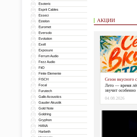
Esoteric
103
Esprit Cables
104
Esseci
105
АКЦИИ
Estelon
106
Euromet
107
Eversolo
108
Evolution
109
Exell
110
Exposure
111
Ferrum Audio
112
Fezz Audio
113
FiiO
114
Finite Elemente
115
Сезон вкусного 
FISCH
116
Focal
Лето — время лё
117
звучит особенно 
Furutech
118
Gallo Acoustics
119
04.08.2026
Gauder Akustik
120
Gold Note
121
Goldring
122
Gryphon
123
HANA
124
Harbeth
125