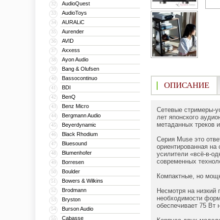
AudioQuest
32
AudioToys
33
AURALiC
34
Aurender
35
AVID
36
Axxess
37
Ayon Audio
38
Bang & Olufsen
39
Bassocontinuo
40
ОПИСАНИЕ
BDI
41
BenQ
42
Benz Micro
43
Сетевые стримеры-у
Bergmann Audio
44
лет японского аудио
метаданных треков и
Beyerdynamic
45
Black Rhodium
46
Серия Muse это отве
Bluesound
47
ориентированная на 
Blumenhofer
48
усилители «всё‑в‑од
современных техноло
Borresen
49
Boulder
50
Компактные, но мощ
Bowers & Wilkins
51
Brodmann
Несмотря на низкий 
52
необходимости форми
Bryston
53
обеспечивает 75 Вт н
Burson Audio
54
Cabasse
55