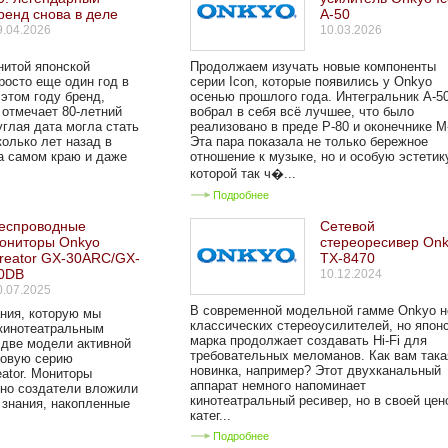
ренд снова в деле
A-50
9.04.2026
10.03.2026
нитой японской
Продолжаем изучать новые компоненты
росто еще один год в
серии Icon, которые появились у Onkyo
 этом году бренд,
осенью прошлого года. Интегральник A-5
 отмечает 80-летний
вобрал в себя всё лучшее, что было
углая дата могла стать
реализовано в преде P-80 и оконечнике M
колько лет назад в
Эта пара показала не только бережное
а самом краю и даже
отношение к музыке, но и особую эстетик
которой так ч�...
Подробнее
еспроводные
Сетевой
ониторы Onkyo
стереоресивер On
reator GX-30ARC/GX-
TX-8470
0DB
10.12.2024
0.07.2025
В современной модельной гамме Onkyo н
ания, которую мы
классических стереоусилителей, но япон
 кинотеатральным
марка продолжает создавать Hi-Fi для
 две модели активной
требовательных меломанов. Как вам така
новую серию
новинка, например? Этот двухканальный
ator. Мониторы
аппарат немного напоминает
 но создатели вложили
кинотеатральный ресивер, но в своей цен
и знания, накопленные
катег...
Подробнее