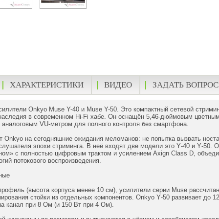
ХАРАКТЕРИСТИКИ
ВИДЕО
ЗАДАТЬ ВОПРОС
силители Onkyo Muse Y-40 и Muse Y-50. Это компактный сетевой стрим
наследия в современном Hi-Fi хабе. Он оснащён 5,46-дюймовым цветны
 аналоговым VU-метром для полного контроля без смартфона.
т Onkyo на сегодняшние ожидания меломанов: не попытка вызвать ност
слушателя эпохи стриминга. В неё входят две модели это Y‑40 и Y‑50.
ном» с полностью цифровым трактом и усилением Axign Class D, объеди
гий потокового воспроизведения.
ные
профиль (высота корпуса менее 10 см), усилители серии Muse рассчитан
рования стойки из отдельных компонентов. Onkyo Y‑50 развивает до 125
а канал при 8 Ом (и 150 Вт при 4 Ом).