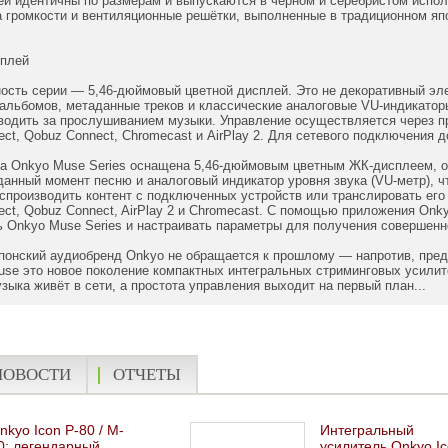
й идентичны по размерам и выпускаются в чёрном и серебристом испол
 громкости и вентиляционные решётки, выполненные в традиционном яп
сплей
ость серии — 5,46‑дюймовый цветной дисплей. Это не декоративный эле
альбомов, метаданные треков и классические аналоговые VU‑индикатор
одить за прослушиванием музыки. Управление осуществляется через пр
ct, Qobuz Connect, Chromecast и AirPlay 2. Для сетевого подключения до
а Onkyo Muse Series оснащена 5,46-дюймовым цветным ЖК-дисплеем,
анный момент песню и аналоговый индикатор уровня звука (VU-метр), 
спроизводить контент с подключенных устройств или транслировать его
ect, Qobuz Connect, AirPlay 2 и Chromecast. С помощью приложения Onkyo
 Onkyo Muse Series и настраивать параметры для получения совершенно 
понский аудиобренд Onkyo не обращается к прошлому — напротив, пред
use это новое поколение компактных интегральных стриминговых усили
узыка живёт в сети, а простота управления выходит на первый план...
НОВОСТИ
ОТЧЕТЫ
nkyo Icon P-80 / M-
Интегральный
0: легендарный
усилитель Onkyo I