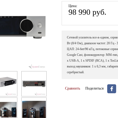
Цена:
98 990 руб.
Сетевой усилитель все-в-одном, серия
Вт (8/4 Ом), диапазон частот: 20 Гц -
ЦАП: 24-бит/96 кГц, потоковые сервис
Google Cast, фонокорректор: ММ-тип,
х USB-A, 1 х SPDIF (RCA), 1 х TosLink
выход наушников: 1 х 6,3 мм, габариты
серебристый.
Сравнить
Поделиться