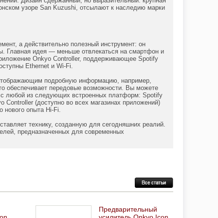
нении. Дизайн сдержанный, но выразительный: крупная
онском узоре San Kuzushi, отсылают к наследию марки
мент, а действительно полезный инструмент: он
ы. Главная идея — меньше отвлекаться на смартфон и
иложение Onkyo Controller, поддерживающее Spotify
ступны Ethernet и Wi‑Fi.
 отображающим подробную информацию, например,
что обеспечивает передовые возможности. Вы можете
 с любой из следующих встроенных платформ: Spotify
 Controller (доступно во всех магазинах приложений)
нового опыта Hi-Fi.
ставляет технику, созданную для сегодняшних реалий.
телей, предназначенных для современных
Предварительный
con
усилитель Onkyo Icon