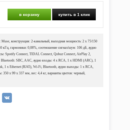
в корзину
купить в 1 клик
: Muse, конструкция: 2-канальный, выходная мощность: 2 х 75/150
 30 кГц, гармоники: 0,08%, соотношение сигнал/шум: 106 дБ, аудио
ы: Spotify Connect, TIDAL Connect, Qobuz Connect, AirPlay 2,
 Bluetooth: SBC, AAC, аудио входы: 4 х RCA, 1 х HDMI (ARC), 1
, 1 х Ethernet (RJ45), Wi-Fi, Bluetooth, аудио выходы: 1 х RCA,
: 350 х 99 х 337 мм, вес: 4,4 кг, варианты цветов: черный,