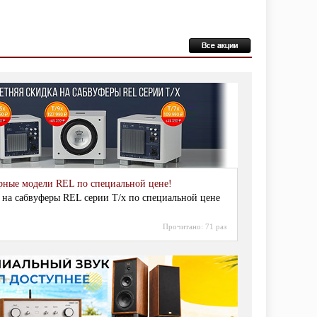
рные модели REL по специальной цене!
 на сабвуферы REL серии T/x по специальной цене
Прочитано:
71 раз