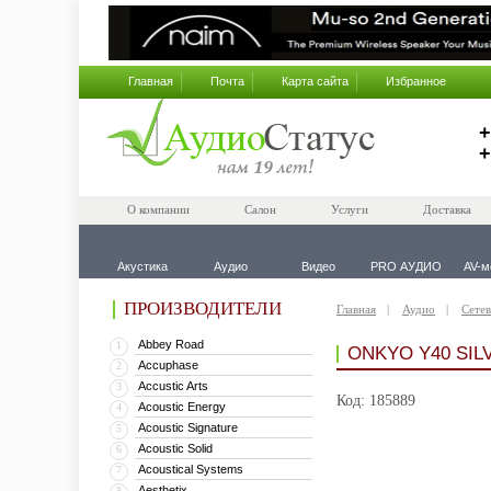
Главная
Почта
Карта сайта
Избранное
+
+
О компании
Салон
Услуги
Доставка
Акустика
Аудио
Видео
PRO АУДИО
AV-м
ПРОИЗВОДИТЕЛИ
Главная
Аудио
Сетев
Abbey Road
1
ONKYO Y40 SIL
Accuphase
2
Accustic Arts
3
Код: 185889
Acoustic Energy
4
Acoustic Signature
5
Acoustic Solid
6
Acoustical Systems
7
Aesthetix
8