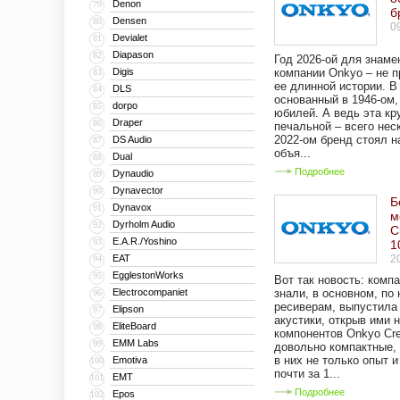
Denon
79
б
Densen
80
0
Devialet
81
Diapason
82
Год 2026-ой для знаме
Digis
компании Onkyo – не п
83
ее длинной истории. В
DLS
84
основанный в 1946-ом,
dorpo
85
юбилей. А ведь эта кр
Draper
86
печальной – всего нес
2022-ом бренд стоял н
DS Audio
87
объя...
Dual
88
Подробнее
Dynaudio
89
Dynavector
90
Б
Dynavox
91
м
Dyrholm Audio
92
C
E.A.R./Yoshino
93
1
EAT
2
94
EgglestonWorks
95
Вот так новость: комп
Electrocompaniet
знали, в основном, по
96
ресиверам, выпустила
Elipson
97
акустики, открыв ими 
EliteBoard
98
компонентов Onkyo Cre
EMM Labs
99
довольно компактные,
в них не только опыт 
Emotiva
100
почти за 1...
EMT
101
Подробнее
Epos
102