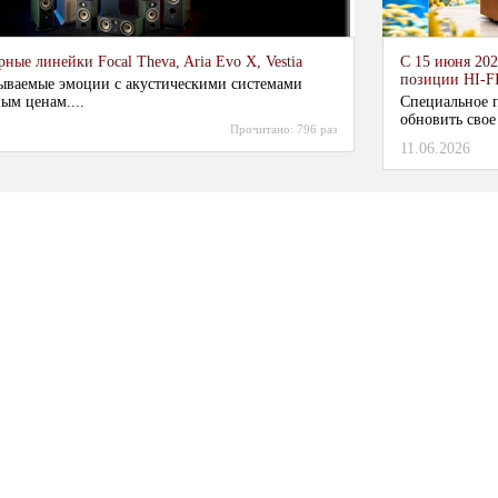
ные линейки Focal Theva, Aria Evo X, Vestia
С 15 июня 202
позиции HI-F
ываемые эмоции с акустическими системами
ым ценам....
Специальное п
обновить свое
Прочитано:
796 раз
11.06.2026