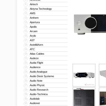
Airtech
9
Aktyna Technology
10
AMS
11
Anthem
12
Apertura
13
Apollo
14
Arcam
15
Arylic
16
AST
17
Astell&Kern
18
ATC
19
Atlas Cables
20
Audeze
21
Audia Flight
22
Audience
23
Audio Analogue
24
Audio Desk Systeme
25
Audio Note
26
Audio Physic
27
Audio Research
28
Audio-Technica
29
Audiolab
30
Audionet
31