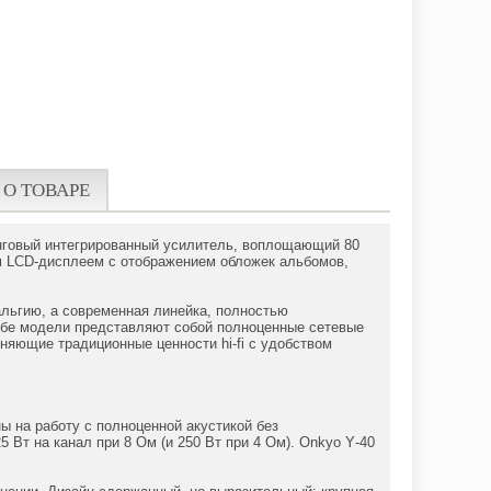
 О ТОВАРЕ
инговый интегрированный усилитель, воплощающий 80
м LCD-дисплеем с отображением обложек альбомов,
альгию, а современная линейка, полностью
 Обе модели представляют собой полноценные сетевые
няющие традиционные ценности hi‑fi с удобством
ы на работу с полноценной акустикой без
 Вт на канал при 8 Ом (и 250 Вт при 4 Ом). Onkyo Y‑40