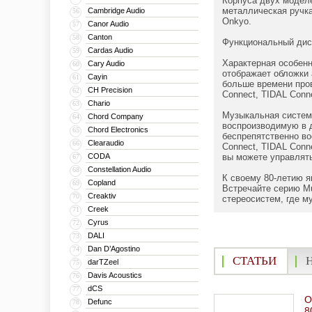
Корпуса двух моделе
металлическая ручка
Cambridge Audio
56
Onkyo.
Canor Audio
57
Canton
58
Функциональный ди
Cardas Audio
59
Характерная особенн
Cary Audio
60
отображает обложки 
Cayin
61
больше времени пров
CH Precision
62
Connect, TIDAL Conne
Chario
63
Музыкальная систем
Chord Company
64
воспроизводимую в д
Chord Electronics
65
беспрепятственно во
Clearaudio
66
Connect, TIDAL Conn
CODA
вы можете управлять
67
Constellation Audio
68
К своему 80-летию я
Copland
69
Встречайте серию M
Creaktiv
70
стереосистем, где м
Creek
71
Cyrus
72
DALI
73
Dan D’Agostino
74
СТАТЬИ
darTZeel
75
Davis Acoustics
76
dCS
77
O
Defunc
78
8