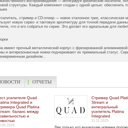
качественного воспроизведения — интегрируя физические носители, по
ковой структуры. Каждый компонент создан с одной целью: обеспечить т
зыки.
 усилитель, стример и CD-плеер — новое эталонное трио, классическая м
ользует новую серво- и тактовую архитектуру для точной передачи данн
люче, что и его собратья по серии. Это делает его идеальным для люби
борки
ina имеют прочный металлический корпус с фрезерованной алюминиевой
ы и антирезонансные ножки подчеркивают их премиальный статус. Серия 
вневременным дизайном...
НОВОСТИ
ОТЧЕТЫ
ест усилителя Quad
Стример Quad Plat
latina Integrated и
Stream и
тримера Quad Platina
интегральный
tream: баланс между
усилитель Platina
равильностью и
Integrated
ивостью
11.11.2025
0.06.2026
Две только что вышедшие новинки полож