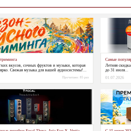
стриминга
Самые популя
гких вкусов, сочных фруктов и музыки, которая
Летняя скидка
ярко. Свежая музыка для вашей аудиосистемы!...
до 31 июля...
Прочитано:
85 раз
01.07.2026
ные линейки Focal Theva, Aria Evo X, Vestia
С 15 июня 202