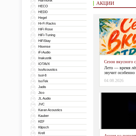
Harmonix
126
АКЦИИ
HECO
127
HEDD
128
Hegel
129
Hi-Fi Racks
130
HiFi Rose
131
HiFi-Tuning
132
HiFiStay
133
Hisense
134
iFi Audio
135
Inakustik
136
Сезон вкусного 
IOTAVX
137
Лето — время лё
IsoAcoustics
138
звучит особенно 
Isol-8
139
04.08.2026
IsoTek
140
Jadis
141
Jico
142
JL Audio
143
JVC
144
Karan Acoustics
145
Kauber
146
KEF
147
Klipsch
148
Krell
149
Акция на популяр