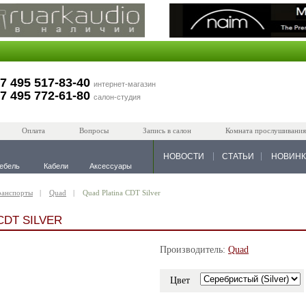
7 495 517-83-40
интернет-магазин
7 495 772-61-80
салон-студия
Оплата
Вопросы
Запись в салон
Комната прослушивания
НОВОСТИ
СТАТЬИ
НОВИН
ебель
Кабели
Аксессуары
ранспорты
Quad
Quad Platina CDT Silver
CDT SILVER
Производитель:
Quad
Цвет