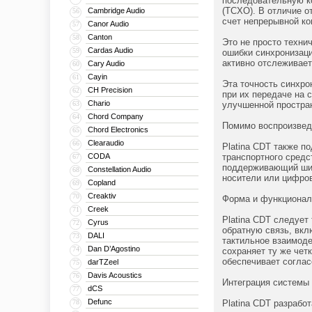
последовательную к
(TCXO). В отличие о
Cambridge Audio
56
счет непрерывной ко
Canor Audio
57
Canton
58
Это не просто техни
Cardas Audio
59
ошибки синхронизаци
активно отслеживает
Cary Audio
60
Cayin
61
Эта точность синхро
CH Precision
62
при их передаче на 
Chario
63
улучшенной простра
Chord Company
64
Помимо воспроизвед
Chord Electronics
65
Clearaudio
66
Platina CDT также п
CODA
транспортного средс
67
поддерживающий шир
Constellation Audio
68
носители или цифров
Copland
69
Creaktiv
70
Форма и функционал
Creek
71
Platina CDT следует
Cyrus
72
обратную связь, вк
DALI
73
тактильное взаимоде
Dan D’Agostino
74
сохраняет ту же чет
обеспечивает соглас
darTZeel
75
Davis Acoustics
76
Интеграция системы
dCS
77
Defunc
78
Platina CDT разработ