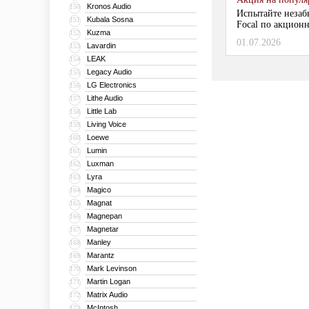
Kronos Audio
150
Испытайте незаб
Kubala Sosna
151
Focal по акционн
Kuzma
152
01.07.2026
Lavardin
153
LEAK
154
Legacy Audio
155
LG Electronics
156
Lithe Audio
157
Little Lab
158
Living Voice
159
Loewe
160
Lumin
161
Luxman
162
Lyra
163
Magico
164
Magnat
165
Magnepan
166
Magnetar
167
Manley
168
Marantz
169
Mark Levinson
170
Martin Logan
171
Matrix Audio
172
McIntosh
173