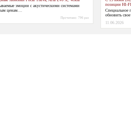
позиции HI-F
ываемые эмоции с акустическими системами
ым ценам....
Специальное п
обновить свое
Прочитано:
796 раз
11.06.2026