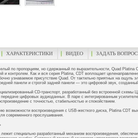
ХАРАКТЕРИСТИКИ
ВИДЕО
ЗАДАТЬ ВОПРОС
мелый по пропорциям, но сдержанный по выразительности, Quad Platina
й и контролем. Как и вся серия Platina, CDT воплощает целенаправлен
очно узнаваемое присутствие Quad. От тактильно приятных на ощупь э
едней панели и строгой задней панели — это цифровой звук, созданный
ециализированный CD-транспорт, разработанный без встроенной схемы Ц
и передаче цифровых аудиоданных. В паре с интегрированным усилител
спроизведение с точностью, стабильностью и спокойствием.
ю возможности воспроизведения с USB-жесткого диска, Platina CDT вых
для современного прослушивания.
ь
T лежит специально разработанный механизм воспроизведения, обеспеч