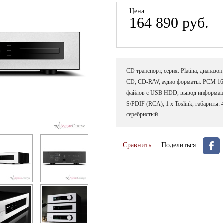
Цена:
164 890 руб.
CD транспорт, серия: Platina, диапазо
CD, CD-R/W, аудио форматы: PCM 16
файлов с USB HDD, вывод информации
S/PDIF (RCA), 1 x Toslink, габариты: 4
серебристый.
Сравнить
Поделиться