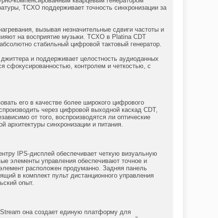
урно-компенсированным кварцевым генератором
ратуры, TCXO поддерживает точность синхронизации за
нагревания, вызывая незначительные сдвиги частоты и
ияют на восприятие музыки. TCXO в Platina CDT
 абсолютно стабильный цифровой тактовый генератор.
ь джиттера и поддерживает целостность аудиоданных
ся сфокусированностью, контролем и четкостью, с
овать его в качестве более широкого цифрового
спроизводить через цифровой выходной каскад CDT,
висимо от того, воспроизводятся ли оптические
й архитектуры синхронизации и питания.
 центру IPS-дисплей обеспечивает четкую визуальную
вые элементы управления обеспечивают точное и
 элемент расположен продуманно. Задняя панель
дящий в комплект пульт дистанционного управления
ьский опыт.
na Stream она создает единую платформу для