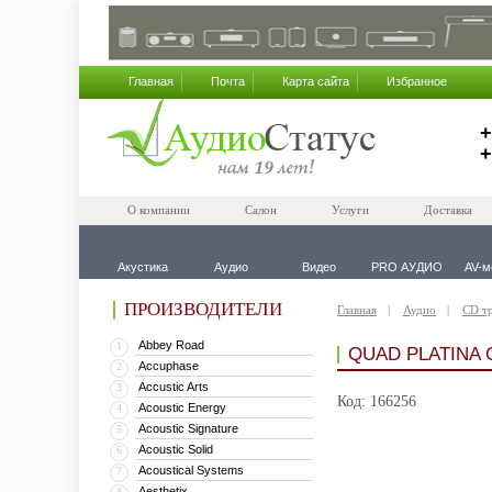
Главная
Почта
Карта сайта
Избранное
+
+
О компании
Салон
Услуги
Доставка
Акустика
Аудио
Видео
PRO АУДИО
AV-м
ПРОИЗВОДИТЕЛИ
Главная
Аудио
CD т
Abbey Road
1
QUAD PLATINA 
Accuphase
2
Accustic Arts
3
Код: 166256
Acoustic Energy
4
Acoustic Signature
5
Acoustic Solid
6
Acoustical Systems
7
Aesthetix
8