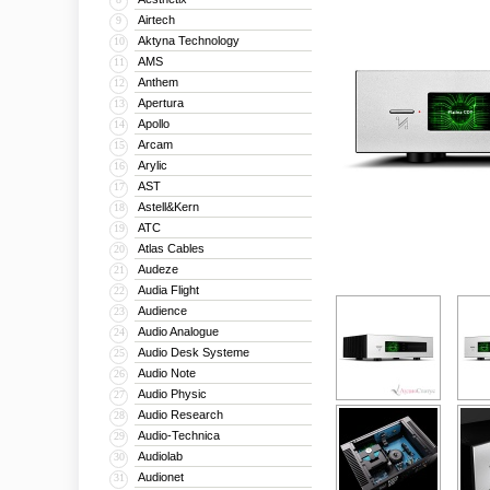
Airtech
9
Aktyna Technology
10
AMS
11
Anthem
12
Apertura
13
Apollo
14
Arcam
15
Arylic
16
AST
17
Astell&Kern
18
ATC
19
Atlas Cables
20
Audeze
21
Audia Flight
22
Audience
23
Audio Analogue
24
Audio Desk Systeme
25
Audio Note
26
Audio Physic
27
Audio Research
28
Audio-Technica
29
Audiolab
30
Audionet
31