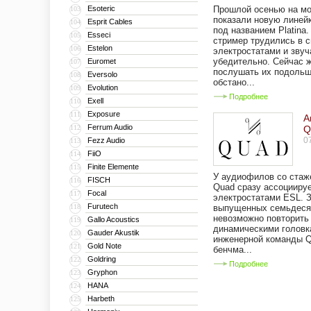
Esoteric
Прошлой осенью на мо
103
показали новую линейк
Esprit Cables
104
под названием Platina.
Esseci
105
стример трудились в 
Estelon
106
электростатами и зву
убедительно. Сейчас 
Euromet
107
послушать их подольш
Eversolo
108
обстано...
Evolution
109
Подробнее
Exell
110
Exposure
111
А
Ferrum Audio
112
Q
0
Fezz Audio
113
FiiO
114
Finite Elemente
115
У аудиофилов со стаж
FISCH
116
Quad сразу ассоцииру
Focal
117
электростатами ESL. З
Furutech
118
выпущенных семьдесят
невозможно повторить 
Gallo Acoustics
119
динамическими головк
Gauder Akustik
120
инженерной команды Q
Gold Note
121
бенчма...
Goldring
122
Подробнее
Gryphon
123
HANA
124
Harbeth
125