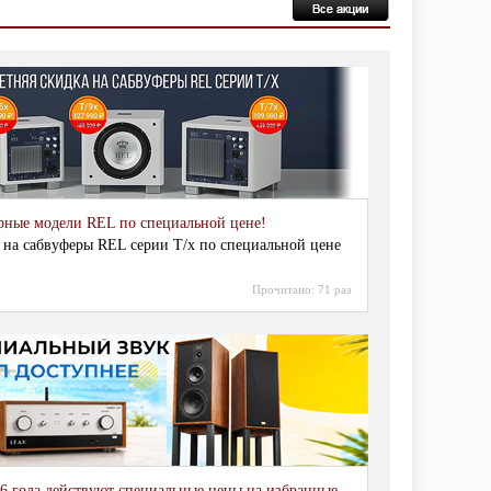
рные модели REL по специальной цене!
 на сабвуферы REL серии T/x по специальной цене
Прочитано:
71 раз
6 года действуют специальные цены на избранные