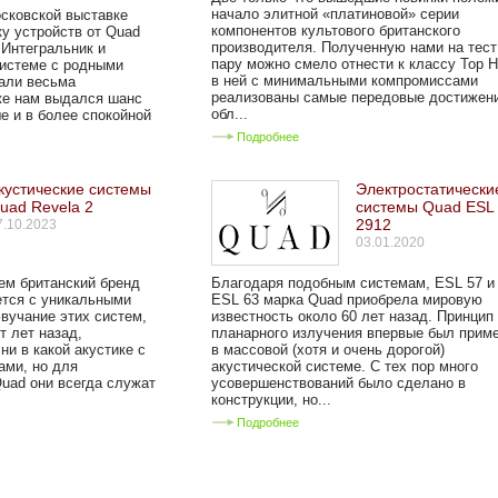
начало элитной «платиновой» серии
сковской выставке
компонентов культового британского
у устройств от Quad
производителя. Полученную нами на тест
 Интегральник и
пару можно смело отнести к классу Top Hi
системе с родными
в ней с минимальными компромиссами
чали весьма
реализованы самые передовые достижени
же нам выдался шанс
обл...
е и в более спокойной
Подробнее
кустические системы
Электростатически
uad Revela 2
системы Quad ESL
2912
7.10.2023
03.01.2020
ем британский бренд
Благодаря подобным системам, ESL 57 и
ется с уникальными
ESL 63 марка Quad приобрела мировую
вучание этих систем,
известность около 60 лет назад. Принцип
 лет назад,
планарного излучения впервые был прим
ни в какой акустике с
в массовой (хотя и очень дорогой)
ами, но для
акустической системе. С тех пор много
uad они всегда служат
усовершенствований было сделано в
конструкции, но...
Подробнее