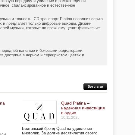
токовую передачу и усиление в рамках единой
очное, сбалансированное и естественное
узыка и точность. CD-транспорт Platina пополнит серию
ых и предлагает только цифровые выходы. Дизайн
телей музыки, которые по-прежнему ценят физические
 передней панелью и боковыми радиаторами.
доступна в черном и серебристом цветах и ​​
ina
Quad Platina –
надёжная инвестиция
в аудио
10.11.2025
Британский бренд Quad на удивление
многолик. За долгие десятилетия своего
или