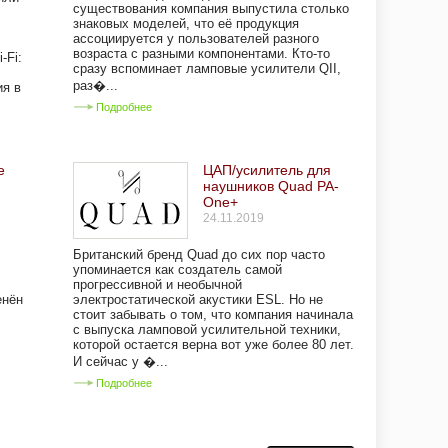
существования компания выпустила столько
знаковых моделей, что её продукция
ассоциируется у пользователей разного
возраста с разными компонентами. Кто-то
-Fi:
сразу вспоминает ламповые усилители QII,
раз�...
я в
Подробнее
е
ЦАП/усилитель для
наушников Quad PA-
One+
24.11.2019
Британский бренд Quad до сих пор часто
упоминается как создатель самой
прогрессивной и необычной
енён
электростатической акустики ESL. Но не
стоит забывать о том, что компания начинала
с выпуска ламповой усилительной техники,
которой остается верна вот уже более 80 лет.
И сейчас у �...
Подробнее