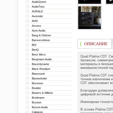
AudioQuest
32
AudioToys
33
AURALiC
34
Aurender
35
AVID
36
Axxess
37
Ayon Audio
38
Bang & Olufsen
39
Bassocontinuo
40
ОПИСАНИЕ
BDI
41
BenQ
42
Benz Micro
43
Quad Platina CDT. С
Bergmann Audio
44
балансом, симметрие
материалы и безошиб
Beyerdynamic
45
минималистичной пер
Black Rhodium
46
Bluesound
47
Quad Platina CDT сп
Blumenhofer
48
точном извлечении 
CDT обеспечивает во
Borresen
49
Boulder
50
Благодаря добавлени
Bowers & Wilkins
51
цифровой источник 
Brodmann
52
Инженерная точност
Bryston
53
Burson Audio
54
В основе Platina CD
Cabasse
55