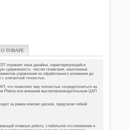
 О ТОВАРЕ
 CDT отражает язык дизайна, характеризующийся
ную сдержанность: чистая геометрия, изысканные
лементов управления из обработанного алюминия до
 с элегантной точностью.
АП, что позволяет ему полностью сосредоточиться на
ем Platina или внешним высокопроизводительным ЦАП
одит за рамки компакт-дисков, предлагая гибкий
ивающий плавную работу, стабильное отслеживание и