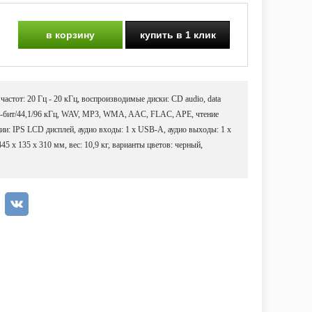
в корзину
купить в 1 клик
н частот: 20 Гц - 20 кГц, воспроизводимые диски: CD audio, data
-бит/44,1/96 кГц, WAV, MP3, WMA, AAC, FLAC, APE, чтение
: IPS LCD дисплей, аудио входы: 1 x USB-A, аудио выходы: 1 x
45 x 135 x 310 мм, вес: 10,9 кг, варианты цветов: черный,