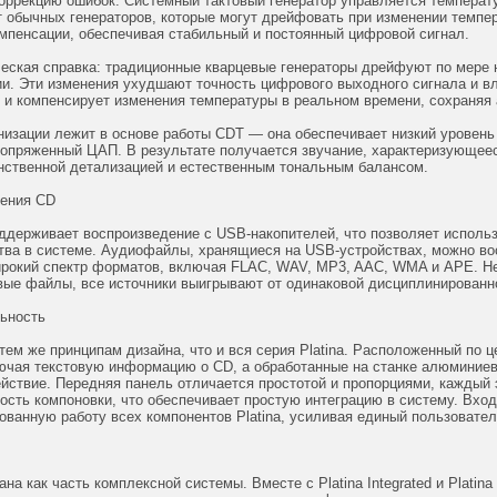
оррекцию ошибок. Системный тактовый генератор управляется температ
т обычных генераторов, которые могут дрейфовать при изменении темпе
мпенсации, обеспечивая стабильный и постоянный цифровой сигнал.
ческая справка: традиционные кварцевые генераторы дрейфуют по мере 
и. Эти изменения ухудшают точность цифрового выходного сигнала и вл
 и компенсирует изменения температуры в реальном времени, сохраняя
низации лежит в основе работы CDT — она обеспечивает низкий уровен
сопряженный ЦАП. В результате получается звучание, характеризующее
нственной детализацией и естественным тональным балансом.
ения CD
оддерживает воспроизведение с USB-накопителей, что позволяет использ
тва в системе. Аудиофайлы, хранящиеся на USB-устройствах, можно во
окий спектр форматов, включая FLAC, WAV, MP3, AAC, WMA и APE. Неза
ые файлы, все источники выигрывают от одинаковой дисциплинированно
ьность
 тем же принципам дизайна, что и вся серия Platina. Расположенный по
лючая текстовую информацию о CD, а обработанные на станке алюминие
йствие. Передняя панель отличается простотой и пропорциями, каждый
кость компоновки, что обеспечивает простую интеграцию в систему. Вхо
ованную работу всех компонентов Platina, усиливая единый пользовател
ана как часть комплексной системы. Вместе с Platina Integrated и Plati