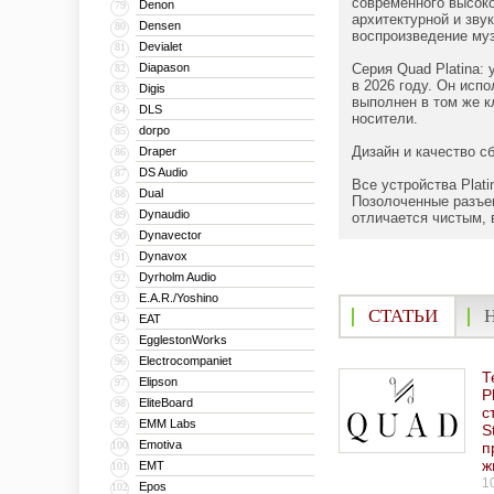
современного высоко
Denon
79
архитектурной и зву
Densen
80
воспроизведение му
Devialet
81
Diapason
Серия Quad Platina:
82
в 2026 году. Он исп
Digis
83
выполнен в том же к
DLS
84
носители.
dorpo
85
Дизайн и качество с
Draper
86
DS Audio
87
Все устройства Plat
Dual
88
Позолоченные разъем
Dynaudio
89
отличается чистым, 
Dynavector
90
Dynavox
91
Dyrholm Audio
92
E.A.R./Yoshino
93
СТАТЬИ
EAT
94
EgglestonWorks
95
Electrocompaniet
96
Т
Elipson
97
P
EliteBoard
98
с
EMM Labs
99
S
Emotiva
100
п
ж
EMT
101
1
Epos
102