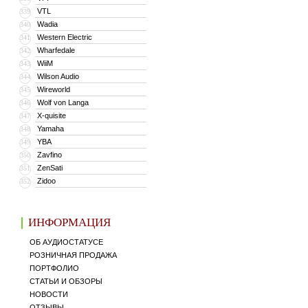
VTL
339
Wadia
340
Western Electric
341
Wharfedale
342
WiiM
343
Wilson Audio
344
Wireworld
345
Wolf von Langa
346
X-quisite
347
Yamaha
348
YBA
349
Zavfino
350
ZenSati
351
Zidoo
352
ИНФОРМАЦИЯ
ОБ АУДИОСТАТУСЕ
РОЗНИЧНАЯ ПРОДАЖА
ПОРТФОЛИО
СТАТЬИ И ОБЗОРЫ
НОВОСТИ
ОТЗЫВЫ