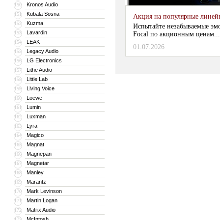
Kronos Audio
150
Kubala Sosna
151
Акция на популярные линейки
Kuzma
152
Испытайте незабываемые эм
Lavardin
153
Focal по акционным ценам...
LEAK
154
01.07.2026
Legacy Audio
155
LG Electronics
156
Lithe Audio
157
Little Lab
158
Living Voice
159
Loewe
160
Lumin
161
Luxman
162
Lyra
163
Magico
164
Magnat
165
Magnepan
166
Magnetar
167
Manley
168
Marantz
169
Mark Levinson
170
Martin Logan
171
Matrix Audio
172
McIntosh
173