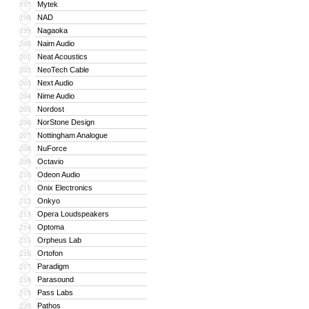
Mytek
197
NAD
198
Nagaoka
199
Naim Audio
200
Neat Acoustics
201
NeoTech Cable
202
Next Audio
203
Nime Audio
204
Nordost
205
NorStone Design
206
Nottingham Analogue
207
NuForce
208
Octavio
209
Odeon Audio
210
Onix Electronics
211
Onkyo
212
Opera Loudspeakers
213
Optoma
214
Orpheus Lab
215
Ortofon
216
Paradigm
217
Parasound
218
Pass Labs
219
Pathos
220