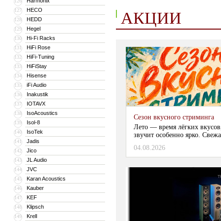
Harmonix
126
HECO
127
АКЦИИ
HEDD
128
Hegel
129
Hi-Fi Racks
130
HiFi Rose
131
HiFi-Tuning
132
HiFiStay
133
Hisense
134
iFi Audio
135
Inakustik
136
IOTAVX
137
IsoAcoustics
138
Сезон вкусного стриминга
Isol-8
139
Лето — время лёгких вкусов
IsoTek
140
звучит особенно ярко. Свежа
Jadis
141
04.08.2026
Jico
142
JL Audio
143
JVC
144
Karan Acoustics
145
Kauber
146
KEF
147
Klipsch
148
Krell
149