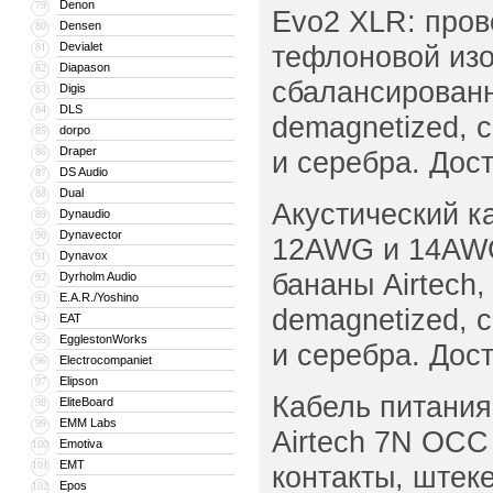
Denon
79
Evo2 XLR: пров
Densen
80
Devialet
тефлоновой изо
81
Diapason
82
сбалансированна
Digis
83
DLS
84
demagnetized, 
dorpo
85
Draper
86
и серебра. Дос
DS Audio
87
Dual
88
Акустический к
Dynaudio
89
Dynavector
90
12AWG и 14AWG
Dynavox
91
бананы Airtech,
Dyrholm Audio
92
E.A.R./Yoshino
93
demagnetized, 
EAT
94
EgglestonWorks
95
и серебра. Дос
Electrocompaniet
96
Elipson
97
Кабель питания
EliteBoard
98
EMM Labs
99
Airtech 7N OCC
Emotiva
100
EMT
101
контакты, штеке
Epos
102