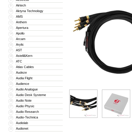
Airtech
9
Aktyna Technology
10
AMS
11
Anthem
12
Apertura
13
Apollo
14
Arcam
15
Arylic
16
AST
17
Astell&Kern
18
ATC
19
Atlas Cables
20
Audeze
21
Audia Flight
22
Audience
23
Audio Analogue
24
Audio Desk Systeme
25
Audio Note
26
Audio Physic
27
Audio Research
28
Audio-Technica
29
Audiolab
30
Audionet
31