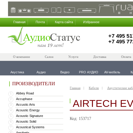
Главная
Почта
Карта сайта
Избранное
+7 495 51
+7 495 77
О компании
Салон
Услуги
Доставка
Оплата
Акустика
Аудио
Видео
PRO АУДИО
AV-мебель
К
ПРОИЗВОДИТЕЛИ
Главная
Кабели
Акустические каб
Abbey Road
1
Accuphase
2
AIRTECH EV
Accustic Arts
3
Acoustic Energy
4
Acoustic Signature
5
Код: 153717
Acoustic Solid
6
Acoustical Systems
7
Aesthetix
8