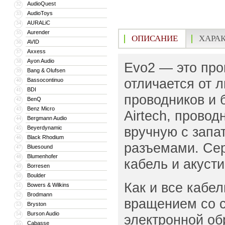
AudioQuest
32
AudioToys
33
AURALiC
34
Aurender
35
ОПИСАНИЕ
ХАРА
AVID
36
Axxess
37
Ayon Audio
38
Evo2 — это про
Bang & Olufsen
39
отличается от 
Bassocontinuo
40
BDI
41
проводников и 
BenQ
42
Benz Micro
43
Airtech, прово
Bergmann Audio
44
вручную с запа
Beyerdynamic
45
Black Rhodium
46
разъемами. Сер
Bluesound
47
Blumenhofer
48
кабель и акусти
Borresen
49
Boulder
50
Как и все кабе
Bowers & Wilkins
51
Brodmann
52
вращением со с
Bryston
53
Burson Audio
54
электронной обр
Cabasse
55