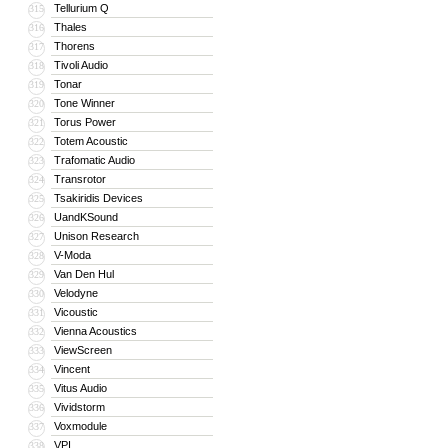
Tellurium Q
315
Thales
316
Thorens
317
Tivoli Audio
318
Tonar
319
Tone Winner
320
Torus Power
321
Totem Acoustic
322
Trafomatic Audio
323
Transrotor
324
Tsakiridis Devices
325
UandKSound
326
Unison Research
327
V-Moda
328
Van Den Hul
329
Velodyne
330
Vicoustic
331
Vienna Acoustics
332
ViewScreen
333
Vincent
334
Vitus Audio
335
Vividstorm
336
Voxmodule
337
VPI
338