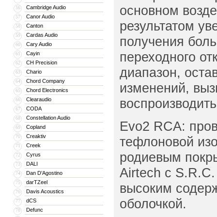
основном возде
Cambridge Audio
56
Canor Audio
57
результатом ув
Canton
58
Cardas Audio
59
получения боль
Cary Audio
60
переходного от
Cayin
61
CH Precision
62
диапазон, оста
Chario
63
Chord Company
64
изменений, выз
Chord Electronics
65
воспроизводить
Clearaudio
66
CODA
67
Constellation Audio
68
Evo2 RCA: пров
Copland
69
Creaktiv
70
тефлоновой изо
Creek
71
родиевым покр
Cyrus
72
DALI
73
Airtech с S.R.C
Dan D’Agostino
74
darTZeel
75
высоким содерж
Davis Acoustics
76
оболочкой.
dCS
77
Defunc
78