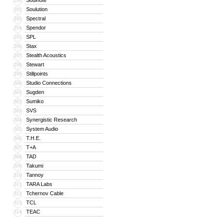
Soulnote
291
Soulution
292
Spectral
293
Spendor
294
SPL
295
Stax
296
Stealth Acoustics
297
Stewart
298
Stillpoints
299
Studio Connections
300
Sugden
301
Sumiko
302
SVS
303
Synergistic Research
304
System Audio
305
T.H.E.
306
T+A
307
TAD
308
Takumi
309
Tannoy
310
TARA Labs
311
Tchernov Cable
312
TCL
313
TEAC
314