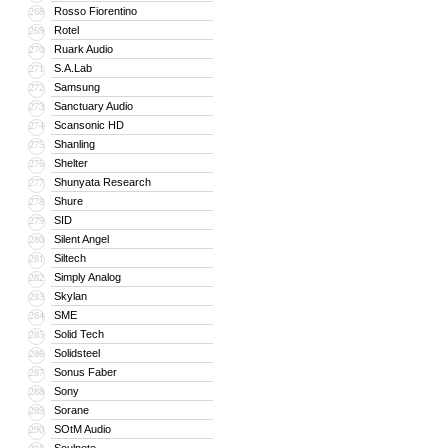
Rosso Fiorentino
268
Rotel
269
Ruark Audio
270
S.A.Lab
271
Samsung
272
Sanctuary Audio
273
Scansonic HD
274
Shanling
275
Shelter
276
Shunyata Research
277
Shure
278
SID
279
Silent Angel
280
Siltech
281
Simply Analog
282
Skylan
283
SME
284
Solid Tech
285
Solidsteel
286
Sonus Faber
287
Sony
288
Sorane
289
SOtM Audio
290