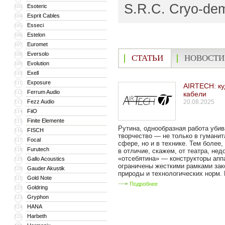
S.R.C. Cryo-dem
Esoteric
103
Esprit Cables
104
Esseci
105
Estelon
106
Euromet
107
Eversolo
108
СТАТЬИ
НОВОСТИ
Evolution
109
Exell
110
Exposure
111
AIRTECH: ку
Ferrum Audio
112
кабели
Fezz Audio
20.08.2025
113
FiiO
114
Finite Elemente
115
Рутина, однообразная работа уби
FISCH
116
творчество — не только в гуманит
Focal
117
сфере, но и в технике. Тем более,
Furutech
118
в отличие, скажем, от театра, не
«отсебятина» — конструкторы апп
Gallo Acoustics
119
ограничены жесткими рамками зак
Gauder Akustik
120
природы и технологических норм. 
Gold Note
121
Подробнее
Goldring
122
Gryphon
123
HANA
124
Harbeth
125