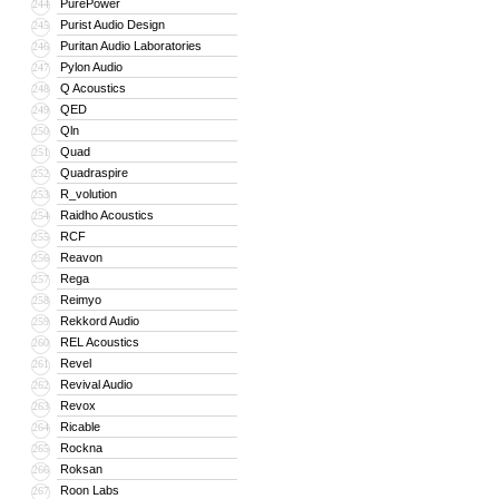
PurePower
244
Purist Audio Design
245
Puritan Audio Laboratories
246
Pylon Audio
247
Q Acoustics
248
QED
249
Qln
250
Quad
251
Quadraspire
252
R_volution
253
Raidho Acoustics
254
RCF
255
Reavon
256
Rega
257
Reimyo
258
Rekkord Audio
259
REL Acoustics
260
Revel
261
Revival Audio
262
Revox
263
Ricable
264
Rockna
265
Roksan
266
Roon Labs
267