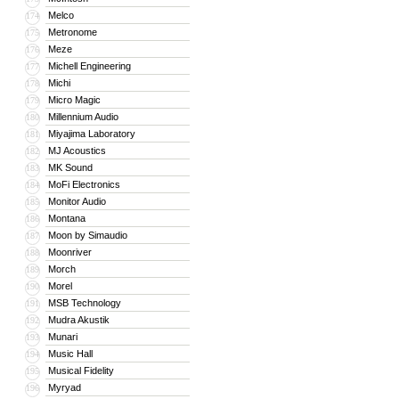
Melco
174
Metronome
175
Meze
176
Michell Engineering
177
Michi
178
Micro Magic
179
Millennium Audio
180
Miyajima Laboratory
181
MJ Acoustics
182
MK Sound
183
MoFi Electronics
184
Monitor Audio
185
Montana
186
Moon by Simaudio
187
Moonriver
188
Morch
189
Morel
190
MSB Technology
191
Mudra Akustik
192
Munari
193
Music Hall
194
Musical Fidelity
195
Myryad
196