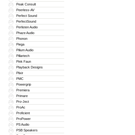
Peak Consult
221
Peerless-AV
222
Perfect Sound
223
PerfectSound
224
Perlisten Audio
225
Phaze Audio
226
Phonon
227
Piega
228
Pilium Audio
229
Pillartech
230
Pink Faun
231
Playback Designs
232
Plixir
233
PMC
234
Powergrip
235
Premiera
236
Primare
237
Pro-Ject
238
ProAc
239
Proficient
240
ProPower
241
PS Audio
242
PSB Speakers
243