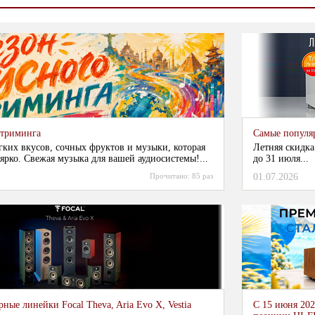
стриминга
Самые популя
гких вкусов, сочных фруктов и музыки, которая
Летняя скидка
ярко. Свежая музыка для вашей аудиосистемы!...
до 31 июля...
Прочитано:
85 раз
01.07.2026
ные линейки Focal Theva, Aria Evo X, Vestia
С 15 июня 202