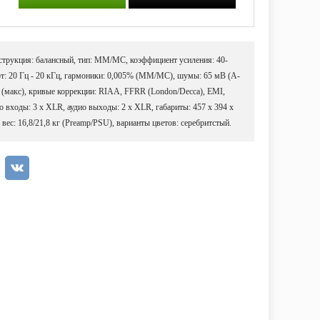
онструкция: балансный, тип: ММ/МС, коэффициент усиления: 40-
т: 20 Гц - 20 кГц, гармоники: 0,005% (ММ/МС), шумы: 65 мВ (A-
В (макс), кривые коррекции: RIAA, FFRR (London/Decca), EMI,
о входы: 3 x XLR, аудио выходы: 2 x XLR, габариты: 457 x 394 x
вес: 16,8/21,8 кг (Preamp/PSU), варианты цветов: серебритстый.