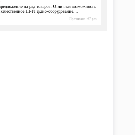
I
редложение на ряд товаров. Отличная возможность
 качественное HI-FI аудио-оборудование....
Прочитано:
67 раз