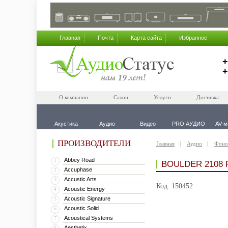
Главная
Почта
Карта сайта
Избранное
+
+
О компании
Салон
Услуги
Доставка
Акустика
Аудио
Видео
PRO АУДИО
AV-м
ПРОИЗВОДИТЕЛИ
Главная
Аудио
Фоно
Abbey Road
1
BOULDER 2108
Accuphase
2
Accustic Arts
3
Код: 150452
Acoustic Energy
4
Acoustic Signature
5
Acoustic Solid
6
Acoustical Systems
7
Aesthetix
8