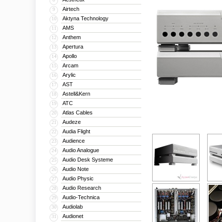
Airtech
9
Aktyna Technology
10
AMS
11
Anthem
12
Apertura
13
Apollo
14
Arcam
15
Arylic
16
AST
17
Astell&Kern
18
ATC
19
Atlas Cables
20
Audeze
21
Audia Flight
22
Audience
23
Audio Analogue
24
Audio Desk Systeme
25
Audio Note
26
Audio Physic
27
Audio Research
28
Audio-Technica
29
Audiolab
30
Audionet
31