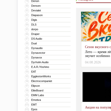
Denon
79
Densen
80
Devialet
81
Diapason
82
Digis
83
DLS
84
dorpo
85
Draper
86
DS Audio
87
Dual
88
Сезон вкусного 
Dynaudio
89
Лето — время лё
Dynavector
90
звучит особенно 
Dynavox
91
04.08.2026
Dyrholm Audio
92
E.A.R./Yoshino
93
EAT
94
EgglestonWorks
95
Electrocompaniet
96
Elipson
97
EliteBoard
98
EMM Labs
99
Emotiva
100
EMT
101
Акция на популяр
Epos
102