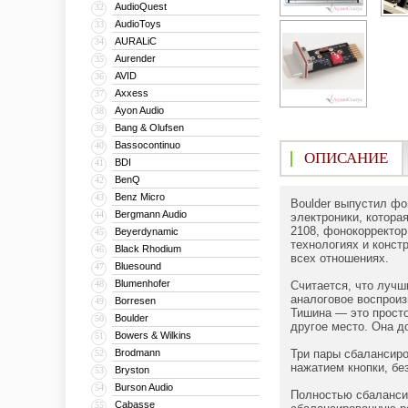
AudioQuest
32
AudioToys
33
AURALiC
34
Aurender
35
AVID
36
Axxess
37
Ayon Audio
38
Bang & Olufsen
39
Bassocontinuo
40
ОПИСАНИЕ
BDI
41
BenQ
42
Benz Micro
43
Boulder выпустил фо
Bergmann Audio
44
электроники, котора
2108, фонокорректор
Beyerdynamic
45
технологиях и конст
Black Rhodium
46
всех отношениях.
Bluesound
47
Blumenhofer
48
Считается, что лучш
аналоговое воспроиз
Borresen
49
Тишина — это просто
Boulder
50
другое место. Она д
Bowers & Wilkins
51
Brodmann
Три пары сбалансир
52
нажатием кнопки, бе
Bryston
53
Burson Audio
54
Полностью сбаланси
Cabasse
55