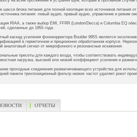
аботу на всем протяжении и устраняя шум, который в противном случа
 шасси блока питания для полной изоляции всех источников питания о
источника питания: левый аудио, правый аудио, управление и режим ож
ация RIAA, а также выбор EMI, FFRR (London/Decca) и Columbia EQ об
ей, сделанных до 1955 года.
ный каскад усиления фонокорректора Boulder 995S является эксклюзив
цификацией в герметичном и прецизионно обработанном корпусе. Нерез
й аналоговый сигнал от микрофонного и резонансные искажения.
ональные пресеты для каждого входа, чтобы соответствовать индивид
мкостная нагрузка, высокий или низкий коэффициент усиления и размагн
ние проходные соединения размагничивающего устройства для исполь
дней панели трехпозиционный фильтр низких частот удаляет рокот про
НОВОСТИ
ОТЧЕТЫ