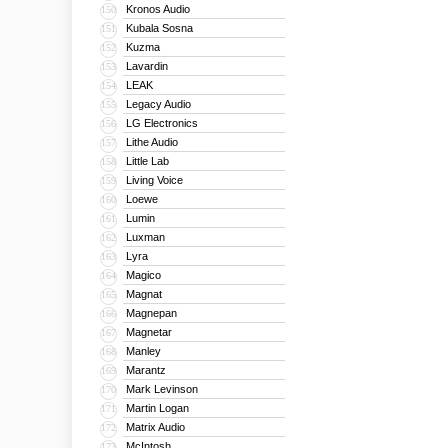
Kronos Audio
150
Kubala Sosna
151
Kuzma
152
Lavardin
153
LEAK
154
Legacy Audio
155
LG Electronics
156
Lithe Audio
157
Little Lab
158
Living Voice
159
Loewe
160
Lumin
161
Luxman
162
Lyra
163
Magico
164
Magnat
165
Magnepan
166
Magnetar
167
Manley
168
Marantz
169
Mark Levinson
170
Martin Logan
171
Matrix Audio
172
McIntosh
173