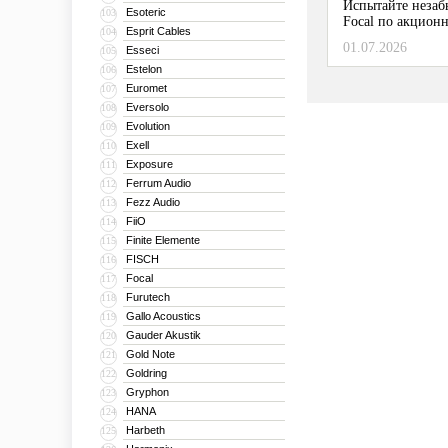
Испытайте незаб
Esoteric
103
Focal по акционн
Esprit Cables
104
01.07.2026
Esseci
105
Estelon
106
Euromet
107
Eversolo
108
Evolution
109
Exell
110
Exposure
111
Ferrum Audio
112
Fezz Audio
113
FiiO
114
Finite Elemente
115
FISCH
116
Focal
117
Furutech
118
Gallo Acoustics
119
Gauder Akustik
120
Gold Note
121
Goldring
122
Gryphon
123
HANA
124
Harbeth
125