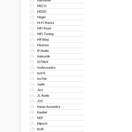
Harmonix
126
HECO
127
HEDD
128
Hegel
129
Hi-Fi Racks
130
HiFi Rose
131
HiFi-Tuning
132
HiFiStay
133
Hisense
134
iFi Audio
135
Inakustik
136
IOTAVX
137
IsoAcoustics
138
Isol-8
139
IsoTek
140
Jadis
141
Jico
142
JL Audio
143
JVC
144
Karan Acoustics
145
Kauber
146
KEF
147
Klipsch
148
Krell
149