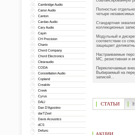
сбалансированную р
Cambridge Audio
56
Полностью отдельное
Canor Audio
57
четыре независимых 
Canton
58
Cardas Audio
59
Стандартная эквализ
коллекционных запис
Cary Audio
60
Cayin
61
Модульный и дискрет
CH Precision
62
соответствии со спе
Chario
63
защищает деликатны
Chord Company
64
Настраиваемые перс
Chord Electronics
65
MC, резистивная и е
Clearaudio
66
CODA
Переключаемые внеш
67
Выбираемый на пере
Constellation Audio
68
записей...
Copland
69
Creaktiv
70
Creek
71
Cyrus
72
DALI
73
СТАТЬИ
Dan D’Agostino
74
darTZeel
75
Davis Acoustics
76
dCS
77
Defunc
78
АКЦИИ