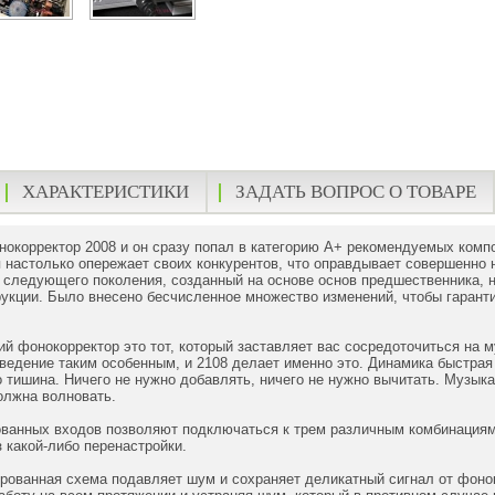
ХАРАКТЕРИСТИКИ
ЗАДАТЬ ВОПРОС О ТОВАРЕ
нокорректор 2008 и он сразу попал в категорию A+ рекомендуемых компо
я настолько опережает своих конкурентов, что оправдывает совершенн
 следующего поколения, созданный на основе основ предшественника, н
рукции. Было внесено бесчисленное множество изменений, чтобы гаранти
ий фонокорректор это тот, который заставляет вас сосредоточиться на му
ведение таким особенным, и 2108 делает именно это. Динамика быстрая
 тишина. Ничего не нужно добавлять, ничего не нужно вычитать. Музыка
олжна волновать.
ованных входов позволяют подключаться к трем различным комбинациям
з какой-либо перенастройки.
рованная схема подавляет шум и сохраняет деликатный сигнал от фоно