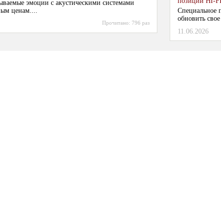
позиции HI-F
ываемые эмоции с акустическими системами
ым ценам....
Специальное п
обновить свое
Прочитано:
796 раз
11.06.2026