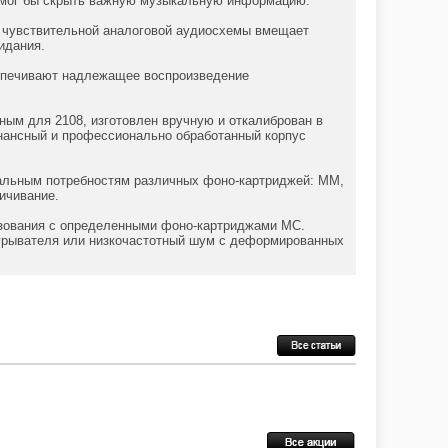
е мог бы скрыть важную музыкальную информацию.
т чувствительной аналоговой аудиосхемы вмещает
идания.
еспечивают надлежащее воспроизведение
ным для 2108, изготовлен вручную и откалиброван в
онансный и профессионально обработанный корпус
уальным потребностям различных фоно-картриджей: MM,
ичивание.
зования с определенными фоно-картриджами MC.
игрывателя или низкочастотный шум с деформированных