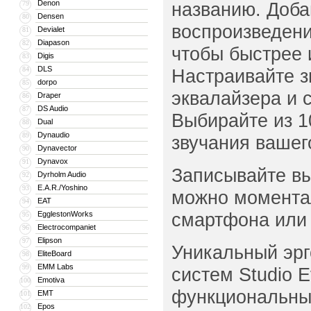
Denon
названию. Доба
79
Densen
80
воспроизведен
Devialet
81
Diapason
82
чтобы быстрее 
Digis
83
DLS
84
Настраивайте з
dorpo
85
эквалайзера и 
Draper
86
DS Audio
87
Выбирайте из 1
Dual
88
Dynaudio
89
звучания вашег
Dynavector
90
Dynavox
91
Записывайте вы
Dyrholm Audio
92
E.A.R./Yoshino
93
можно моментал
EAT
94
смартфона или 
EgglestonWorks
95
Electrocompaniet
96
Elipson
97
Уникальный эрг
EliteBoard
98
EMM Labs
99
систем Studio 
Emotiva
100
функциональные
EMT
101
Epos
102