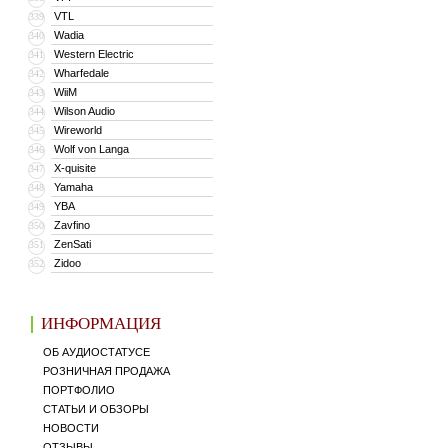
VTL
339
Wadia
340
Western Electric
341
Wharfedale
342
WiiM
343
Wilson Audio
344
Wireworld
345
Wolf von Langa
346
X-quisite
347
Yamaha
348
YBA
349
Zavfino
350
ZenSati
351
Zidoo
352
ИНФОРМАЦИЯ
ОБ АУДИОСТАТУСЕ
РОЗНИЧНАЯ ПРОДАЖА
ПОРТФОЛИО
СТАТЬИ И ОБЗОРЫ
НОВОСТИ
ОТЗЫВЫ