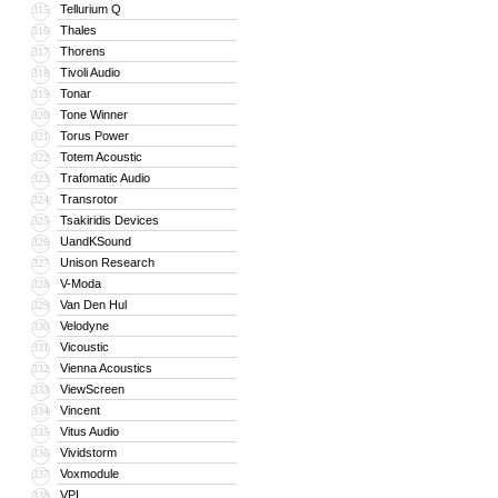
Tellurium Q
315
Thales
316
Thorens
317
Tivoli Audio
318
Tonar
319
Tone Winner
320
Torus Power
321
Totem Acoustic
322
Trafomatic Audio
323
Transrotor
324
Tsakiridis Devices
325
UandKSound
326
Unison Research
327
V-Moda
328
Van Den Hul
329
Velodyne
330
Vicoustic
331
Vienna Acoustics
332
ViewScreen
333
Vincent
334
Vitus Audio
335
Vividstorm
336
Voxmodule
337
VPI
338