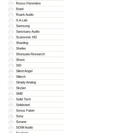
Rosso Fiorentino
268
Rotel
269
Ruark Audio
270
S.A.Lab
271
Samsung
272
Sanctuary Audio
273
Scansonic HD
274
Shanling
275
Shelter
276
Shunyata Research
277
Shure
278
SID
279
Silent Angel
280
Siltech
281
Simply Analog
282
Skylan
283
SME
284
Solid Tech
285
Solidsteel
286
Sonus Faber
287
Sony
288
Sorane
289
SOtM Audio
290