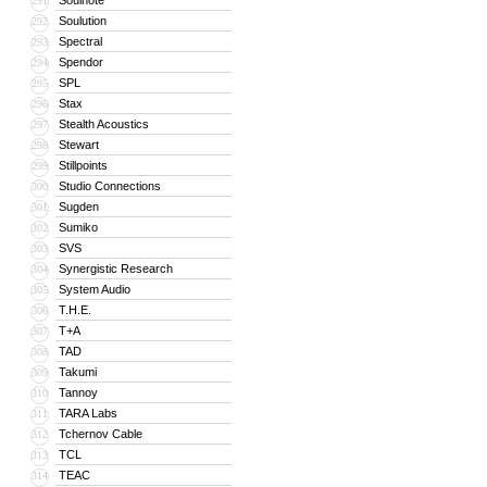
Soulnote
291
Soulution
292
Spectral
293
Spendor
294
SPL
295
Stax
296
Stealth Acoustics
297
Stewart
298
Stillpoints
299
Studio Connections
300
Sugden
301
Sumiko
302
SVS
303
Synergistic Research
304
System Audio
305
T.H.E.
306
T+A
307
TAD
308
Takumi
309
Tannoy
310
TARA Labs
311
Tchernov Cable
312
TCL
313
TEAC
314