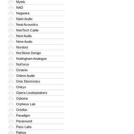
Mytek
197
NAD
198
Nagaoka
199
Naim Audio
200
Neat Acoustics
201
NeoTech Cable
202
Next Audio
203
Nime Audio
204
Nordost
205
NorStone Design
206
Nottingham Analogue
207
NuForce
208
Octavio
209
Odeon Audio
210
Onix Electronics
211
Onkyo
212
Opera Loudspeakers
213
Optoma
214
Orpheus Lab
215
Ortofon
216
Paradigm
217
Parasound
218
Pass Labs
219
Pathos
220