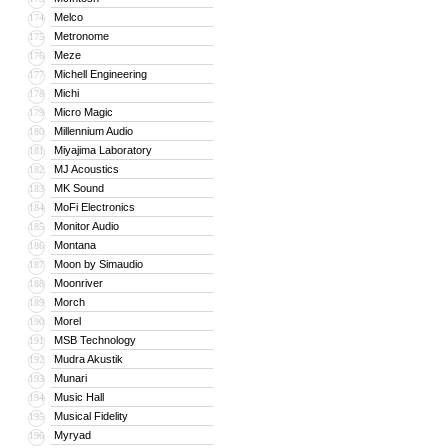
Melco
174
Metronome
175
Meze
176
Michell Engineering
177
Michi
178
Micro Magic
179
Millennium Audio
180
Miyajima Laboratory
181
MJ Acoustics
182
MK Sound
183
MoFi Electronics
184
Monitor Audio
185
Montana
186
Moon by Simaudio
187
Moonriver
188
Morch
189
Morel
190
MSB Technology
191
Mudra Akustik
192
Munari
193
Music Hall
194
Musical Fidelity
195
Myryad
196