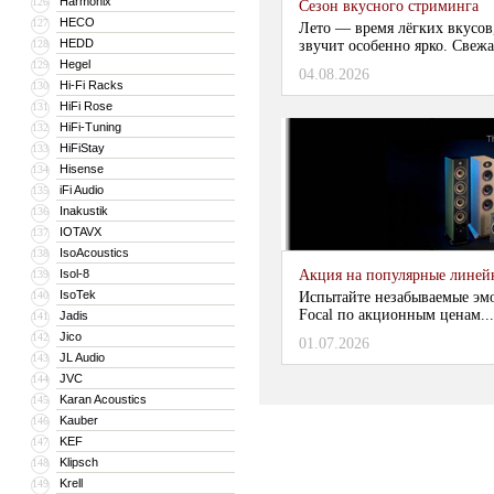
Harmonix
126
Сезон вкусного стриминга
HECO
127
Лето — время лёгких вкусов
HEDD
128
звучит особенно ярко. Свежа
Hegel
129
04.08.2026
Hi-Fi Racks
130
HiFi Rose
131
HiFi-Tuning
132
HiFiStay
133
Hisense
134
iFi Audio
135
Inakustik
136
IOTAVX
137
IsoAcoustics
138
Isol-8
Акция на популярные линейки
139
IsoTek
140
Испытайте незабываемые эм
Focal по акционным ценам...
Jadis
141
Jico
142
01.07.2026
JL Audio
143
JVC
144
Karan Acoustics
145
Kauber
146
KEF
147
Klipsch
148
Krell
149