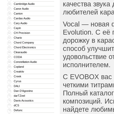
качества звук
Cambridge Audio
56
Canor Audio
57
любителей кара
Canton
58
Cardas Audio
59
Vocal — новая 
Cary Audio
60
Cayin
61
Evolution. С е
CH Precision
62
Chario
63
дорожку в кара
Chord Company
64
способ улучшит
Chord Electronics
65
Clearaudio
66
удовольствие о
CODA
67
Constellation Audio
68
исполнителем.
Copland
69
Creaktiv
70
С EVOBOX вас ж
Creek
71
Cyrus
72
четкими титрам
DALI
73
Полный каталог 
Dan D’Agostino
74
darTZeel
75
композиций. Ис
Davis Acoustics
76
dCS
77
найдете любимы
Defunc
78