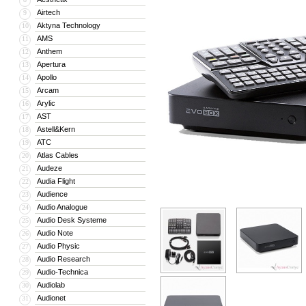
Airtech
9
Aktyna Technology
10
AMS
11
Anthem
12
Apertura
13
Apollo
14
Arcam
15
Arylic
16
AST
17
Astell&Kern
18
ATC
19
Atlas Cables
20
Audeze
21
Audia Flight
22
Audience
23
Audio Analogue
24
Audio Desk Systeme
25
Audio Note
26
Audio Physic
27
Audio Research
28
Audio-Technica
29
Audiolab
30
Audionet
31