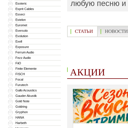
любую песню и 
Esoteric
103
Esprit Cables
104
Esseci
105
Estelon
106
Euromet
107
СТАТЬИ
НОВОСТИ
Eversolo
108
Evolution
109
Exell
110
Exposure
111
Ferrum Audio
112
Fezz Audio
113
FiiO
114
АКЦИИ
Finite Elemente
115
FISCH
116
Focal
117
Furutech
118
Gallo Acoustics
119
Gauder Akustik
120
Gold Note
121
Goldring
122
Gryphon
123
HANA
124
Harbeth
125