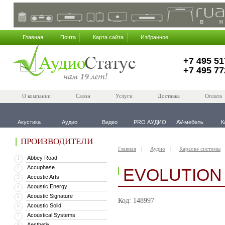
Главная
Почта
Карта сайта
Избранное
+7 495 51
+7 495 77
О компании
Салон
Услуги
Доставка
Оплата
Акустика
Аудио
Видео
PRO АУДИО
AV-мебель
К
ПРОИЗВОДИТЕЛИ
Главная
Аудио
Караоке системы
Abbey Road
1
Accuphase
2
EVOLUTION
Accustic Arts
3
Acoustic Energy
4
Acoustic Signature
5
Код: 148997
Acoustic Solid
6
Acoustical Systems
7
Aesthetix
8