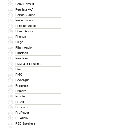
Peak Consult
221
Peerless-AV
222
Perfect Sound
223
PerfectSound
224
Perlisten Audio
225
Phaze Audio
226
Phonon
227
Piega
228
Pilium Audio
229
Pillartech
230
Pink Faun
231
Playback Designs
232
Plixir
233
PMC
234
Powergrip
235
Premiera
236
Primare
237
Pro-Ject
238
ProAc
239
Proficient
240
ProPower
241
PS Audio
242
PSB Speakers
243