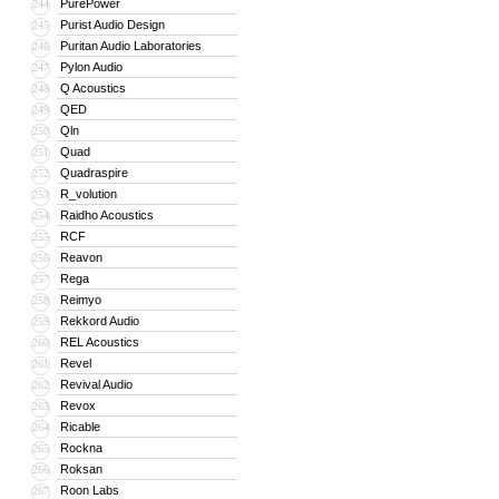
PurePower
244
Purist Audio Design
245
Puritan Audio Laboratories
246
Pylon Audio
247
Q Acoustics
248
QED
249
Qln
250
Quad
251
Quadraspire
252
R_volution
253
Raidho Acoustics
254
RCF
255
Reavon
256
Rega
257
Reimyo
258
Rekkord Audio
259
REL Acoustics
260
Revel
261
Revival Audio
262
Revox
263
Ricable
264
Rockna
265
Roksan
266
Roon Labs
267