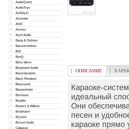
AudioQuest
32
AudioToys
33
AURALiC
34
Aurender
35
AVID
36
Axxess
37
Ayon Audio
38
Bang & Olufsen
39
Bassocontinuo
40
BDI
41
BenQ
42
Benz Micro
43
Bergmann Audio
44
ОПИСАНИЕ
ХАРА
Beyerdynamic
45
Black Rhodium
46
Bluesound
47
Караоке-систем
Blumenhofer
48
идеальный спос
Borresen
49
Boulder
50
Они обеспечива
Bowers & Wilkins
51
Brodmann
52
песен и удобно
Bryston
53
караоке прямо 
Burson Audio
54
Cabasse
55