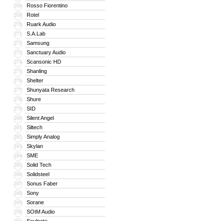
Rosso Fiorentino
268
Rotel
269
Ruark Audio
270
S.A.Lab
271
Samsung
272
Sanctuary Audio
273
Scansonic HD
274
Shanling
275
Shelter
276
Shunyata Research
277
Shure
278
SID
279
Silent Angel
280
Siltech
281
Simply Analog
282
Skylan
283
SME
284
Solid Tech
285
Solidsteel
286
Sonus Faber
287
Sony
288
Sorane
289
SOtM Audio
290