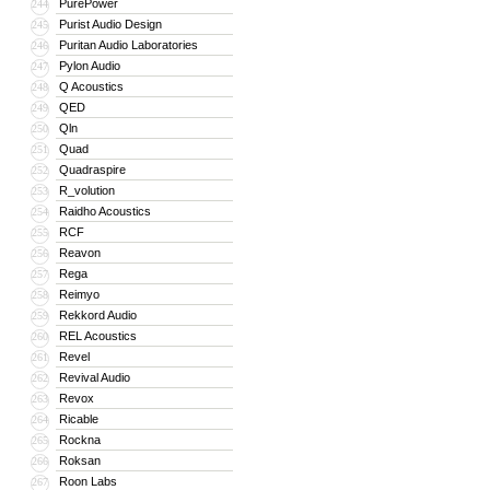
PurePower
244
Purist Audio Design
245
Puritan Audio Laboratories
246
Pylon Audio
247
Q Acoustics
248
QED
249
Qln
250
Quad
251
Quadraspire
252
R_volution
253
Raidho Acoustics
254
RCF
255
Reavon
256
Rega
257
Reimyo
258
Rekkord Audio
259
REL Acoustics
260
Revel
261
Revival Audio
262
Revox
263
Ricable
264
Rockna
265
Roksan
266
Roon Labs
267