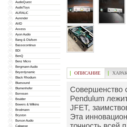
AudioQuest
32
AudioToys
33
AURALiC
34
Aurender
35
AVID
36
Axxess
37
Ayon Audio
38
Bang & Olufsen
39
Bassocontinuo
40
BDI
41
BenQ
42
Benz Micro
43
Bergmann Audio
44
Beyerdynamic
ОПИСАНИЕ
ХАРА
45
Black Rhodium
46
Bluesound
47
Совершенство с
Blumenhofer
48
Borresen
49
Pendulum лежит
Boulder
50
Bowers & Wilkins
51
JFET, заимство
Brodmann
52
Эта инновацион
Bryston
53
Burson Audio
54
точность всей 
Cabasse
55