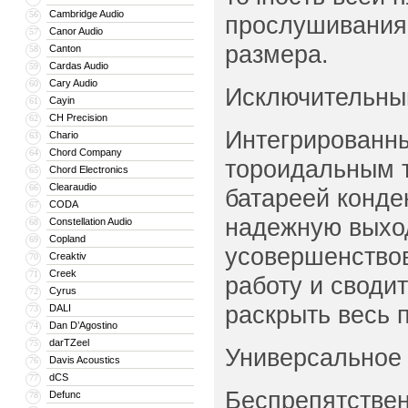
Cambridge Audio
56
прослушивания,
Canor Audio
57
размера.
Canton
58
Cardas Audio
59
Cary Audio
60
Исключительный
Cayin
61
CH Precision
62
Интегрированн
Chario
63
Chord Company
64
тороидальным 
Chord Electronics
65
Clearaudio
66
батареей конде
CODA
67
надежную выход
Constellation Audio
68
Copland
69
усовершенствов
Creaktiv
70
Creek
71
работу и своди
Cyrus
72
раскрыть весь 
DALI
73
Dan D’Agostino
74
darTZeel
75
Универсальное
Davis Acoustics
76
dCS
77
Беспрепятствен
Defunc
78