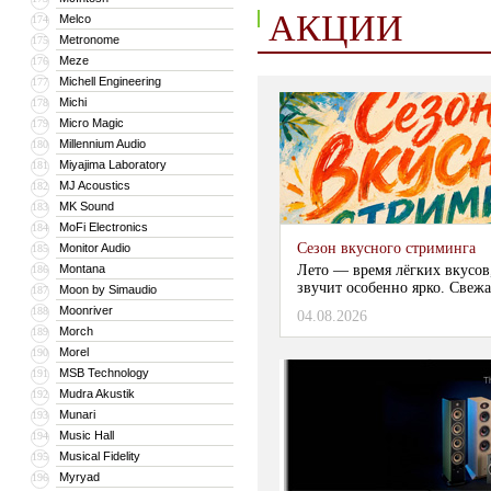
АКЦИИ
Melco
174
Metronome
175
Meze
176
Michell Engineering
177
Michi
178
Micro Magic
179
Millennium Audio
180
Miyajima Laboratory
181
MJ Acoustics
182
MK Sound
183
MoFi Electronics
184
Сезон вкусного стриминга
Monitor Audio
185
Montana
Лето — время лёгких вкусов
186
звучит особенно ярко. Свежа
Moon by Simaudio
187
Moonriver
188
04.08.2026
Morch
189
Morel
190
MSB Technology
191
Mudra Akustik
192
Munari
193
Music Hall
194
Musical Fidelity
195
Myryad
196