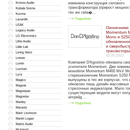
Kronos Audio
изменена конструкция силового
150
трансформатора (прирост мощнос
Kubala Sosna
151
тех же габа�...
Kuzma
152
Подробнее
Lavardin
153
LEAK
154
Оконечники 
Legacy Audio
155
Momentum 
LG Electronics
156
Mono и S25
обновленно
Lithe Audio
157
и сверхбыс
Little Lab
158
транзистор
Living Voice
159
05.05.2023
Loewe
160
Компания D'Agostino обновила сво
Lumin
161
усилители Momentum. Две новинк
Luxman
162
моноблок Momentum M400 MxV Mo
Lyra
163
стереооконечник Momentum S250 
выпущены в тех же корпусах, что
Magico
164
обновлен лишь дизайн массивных
Magnat
165
стрелочных индикаторов. Мало тог
Magnepan
166
существующие модели могут пол
Magnetar
167
апгрейд ...
Manley
168
Подробнее
Marantz
169
Mark Levinson
170
Martin Logan
171
Matrix Audio
172
McIntosh
173