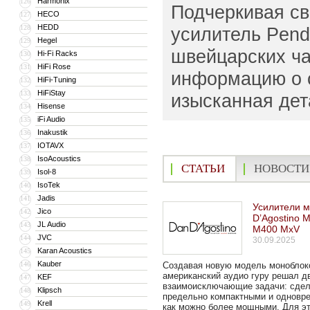
Harmonix
126
Подчеркивая св
HECO
127
HEDD
128
усилитель Pen
Hegel
129
швейцарских ча
Hi-Fi Racks
130
HiFi Rose
131
информацию о с
HiFi-Tuning
132
HiFiStay
133
изысканная дет
Hisense
134
iFi Audio
135
Inakustik
136
IOTAVX
137
IsoAcoustics
138
СТАТЬИ
НОВОСТИ
Isol-8
139
IsoTek
140
Jadis
141
Усилители 
Jico
142
D’Agostino
JL Audio
143
M400 MxV
JVC
144
30.09.2025
Karan Acoustics
145
Kauber
146
Создавая новую модель моноблок
американский аудио гуру решал д
KEF
147
взаимоисключающие задачи: сдел
Klipsch
148
предельно компактными и одновр
Krell
149
как можно более мощными. Для э