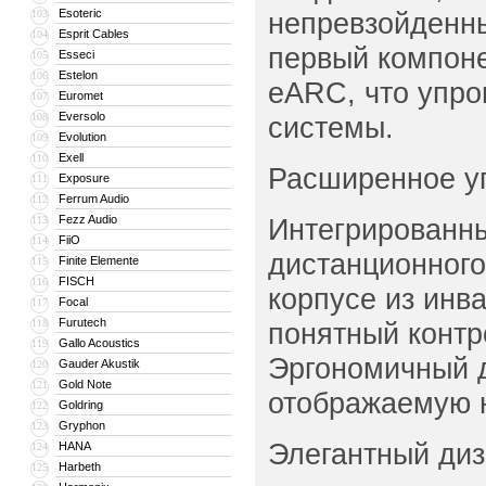
Esoteric
непревзойденны
103
Esprit Cables
104
первый компоне
Esseci
105
Estelon
106
eARC, что упро
Euromet
107
Eversolo
108
системы.
Evolution
109
Exell
110
Расширенное у
Exposure
111
Ferrum Audio
112
Fezz Audio
Интегрированны
113
FiiO
114
дистанционного
Finite Elemente
115
FISCH
116
корпусе из инв
Focal
117
Furutech
118
понятный контр
Gallo Acoustics
119
Эргономичный д
Gauder Akustik
120
Gold Note
121
отображаемую н
Goldring
122
Gryphon
123
Элегантный диз
HANA
124
Harbeth
125