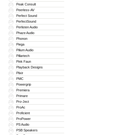
Peak Consult
221
Peerless-AV
222
Perfect Sound
223
PerfectSound
224
Perlisten Audio
225
Phaze Audio
226
Phonon
227
Piega
228
Pilium Audio
229
Pillartech
230
Pink Faun
231
Playback Designs
232
Plixir
233
PMC
234
Powergrip
235
Premiera
236
Primare
237
Pro-Ject
238
ProAc
239
Proficient
240
ProPower
241
PS Audio
242
PSB Speakers
243