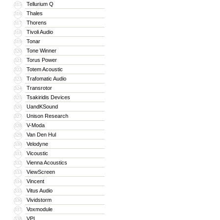
Tellurium Q
315
Thales
316
Thorens
317
Tivoli Audio
318
Tonar
319
Tone Winner
320
Torus Power
321
Totem Acoustic
322
Trafomatic Audio
323
Transrotor
324
Tsakiridis Devices
325
UandKSound
326
Unison Research
327
V-Moda
328
Van Den Hul
329
Velodyne
330
Vicoustic
331
Vienna Acoustics
332
ViewScreen
333
Vincent
334
Vitus Audio
335
Vividstorm
336
Voxmodule
337
VPI
338