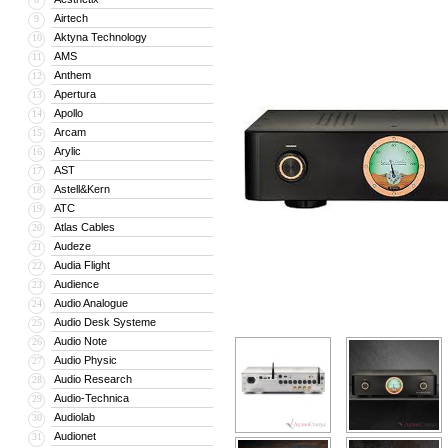
Airtech
9
Aktyna Technology
10
AMS
11
Anthem
12
Apertura
13
Apollo
14
Arcam
15
Arylic
16
AST
17
Astell&Kern
18
ATC
19
Atlas Cables
20
Audeze
21
Audia Flight
22
Audience
23
Audio Analogue
24
Audio Desk Systeme
25
Audio Note
26
Audio Physic
27
Audio Research
28
Audio-Technica
29
Audiolab
30
Audionet
31