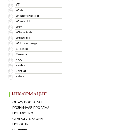
VTL
339
Wadia
340
Western Electric
341
Wharfedale
342
WiiM
343
Wilson Audio
344
Wireworld
345
Wolf von Langa
346
X-quisite
347
Yamaha
348
YBA
349
Zavfino
350
ZenSati
351
Zidoo
352
ИНФОРМАЦИЯ
ОБ АУДИОСТАТУСЕ
РОЗНИЧНАЯ ПРОДАЖА
ПОРТФОЛИО
СТАТЬИ И ОБЗОРЫ
НОВОСТИ
ОТЗЫВЫ