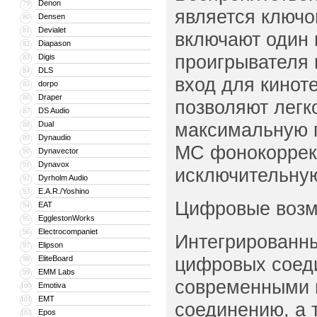
Denon
79
является ключо
Densen
80
Devialet
81
включают один 
Diapason
82
проигрывателя 
Digis
83
DLS
84
вход для кинот
dorpo
85
Draper
86
позволяют легк
DS Audio
87
максимальную г
Dual
88
Dynaudio
89
МС фонокоррект
Dynavector
90
Dynavox
91
исключительную
Dyrholm Audio
92
E.A.R./Yoshino
93
Цифровые возм
EAT
94
EgglestonWorks
95
Electrocompaniet
96
Интегрированн
Elipson
97
цифровых соед
EliteBoard
98
EMM Labs
99
современными и
Emotiva
100
EMT
101
соединению, а 
Epos
102