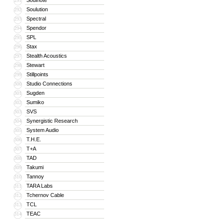
Soulnote
291
Soulution
292
Spectral
293
Spendor
294
SPL
295
Stax
296
Stealth Acoustics
297
Stewart
298
Stillpoints
299
Studio Connections
300
Sugden
301
Sumiko
302
SVS
303
Synergistic Research
304
System Audio
305
T.H.E.
306
T+A
307
TAD
308
Takumi
309
Tannoy
310
TARA Labs
311
Tchernov Cable
312
TCL
313
TEAC
314