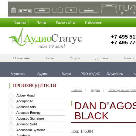
Главная
Почта
Карта сайта
Избранное
+7 495 51
+7 495 77
О компании
Салон
Услуги
Доставка
Оплата
Акустика
Аудио
Видео
PRO АУДИО
AV-мебель
К
ПРОИЗВОДИТЕЛИ
Главная
Аудио
Интегральные уси
Abbey Road
1
Accuphase
2
DAN D’AGO
Accustic Arts
3
BLACK
Acoustic Energy
4
Acoustic Signature
5
Acoustic Solid
6
Acoustical Systems
7
Код: 145384
Aesthetix
8