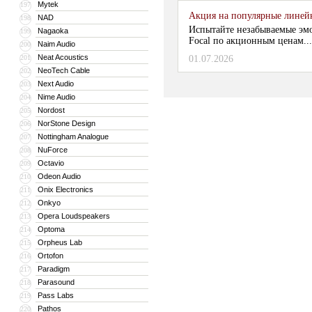
Mytek
197
Акция на популярные линейки
NAD
198
Испытайте незабываемые эм
Nagaoka
199
Focal по акционным ценам...
Naim Audio
200
Neat Acoustics
201
01.07.2026
NeoTech Cable
202
Next Audio
203
Nime Audio
204
Nordost
205
NorStone Design
206
Nottingham Analogue
207
NuForce
208
Octavio
209
Odeon Audio
210
Onix Electronics
211
Onkyo
212
Opera Loudspeakers
213
Optoma
214
Orpheus Lab
215
Ortofon
216
Paradigm
217
Parasound
218
Pass Labs
219
Pathos
220