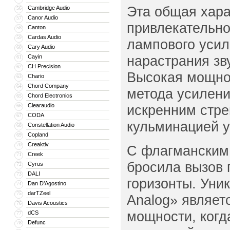
Эта общая хара
Cambridge Audio
56
Canor Audio
57
привлекательнос
Canton
58
Cardas Audio
59
лампового усил
Cary Audio
60
нарастрания зв
Cayin
61
CH Precision
62
Высокая мощнос
Chario
63
Chord Company
64
метода усилени
Chord Electronics
65
Clearaudio
искренним стре
66
CODA
67
кульминацией у
Constellation Audio
68
Copland
69
Creaktiv
70
С флагманским 
Creek
71
бросила вызов 
Cyrus
72
DALI
73
горизонты. Уни
Dan D’Agostino
74
darTZeel
75
Analog» являет
Davis Acoustics
76
мощности, когд
dCS
77
Defunc
78