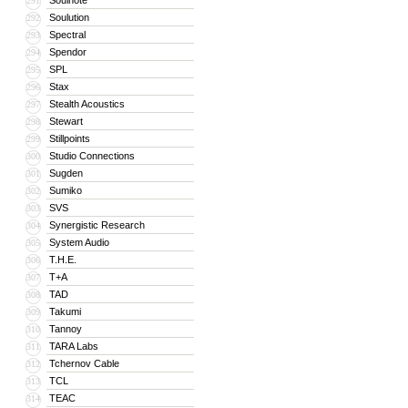
Soulnote
291
Soulution
292
Spectral
293
Spendor
294
SPL
295
Stax
296
Stealth Acoustics
297
Stewart
298
Stillpoints
299
Studio Connections
300
Sugden
301
Sumiko
302
SVS
303
Synergistic Research
304
System Audio
305
T.H.E.
306
T+A
307
TAD
308
Takumi
309
Tannoy
310
TARA Labs
311
Tchernov Cable
312
TCL
313
TEAC
314