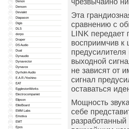
чрезвычайно ни
Denon
79
Densen
80
Devialet
81
Эта грандиозная
Diapason
82
сравнению с об
Digis
83
DLS
84
LINK передает 
dorpo
85
Draper
86
восприимчив к 
DS Audio
87
предусилителя 
Dual
88
Dynaudio
89
выходной сигна
Dynavector
90
Dynavox
91
не зависят от 
Dyrholm Audio
92
сигнал предуси
E.A.R./Yoshino
93
EAT
94
оставаться иде
EgglestonWorks
95
Electrocompaniet
96
Elipson
Мощность звука
97
EliteBoard
98
себе представи
EMM Labs
99
Emotiva
100
разработанный 
EMT
101
Epos
102