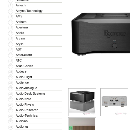
Airtech
9
Aktyna Technology
10
AMS
11
Anthem
12
Apertura
13
Apollo
14
Arcam
15
Arylic
16
AST
17
Astell&Kern
18
ATC
19
Atlas Cables
20
Audeze
21
Audia Flight
22
Audience
23
Audio Analogue
24
Audio Desk Systeme
25
Audio Note
26
Audio Physic
27
Audio Research
28
Audio-Technica
29
Audiolab
30
Audionet
31