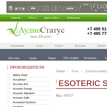
Главная
Почта
Карта сайта
Избранное
+7 495 51
+7 495 77
О компании
Салон
Услуги
Доставка
Оплата
Акустика
Аудио
Видео
PRO АУДИО
AV-мебель
К
ПРОИЗВОДИТЕЛИ
Главная
Аудио
Усилители мощнос
Abbey Road
1
Accuphase
2
ESOTERIC S
Accustic Arts
3
Acoustic Energy
4
Acoustic Signature
5
Код: 145217
Acoustic Solid
6
Acoustical Systems
7
Aesthetix
8