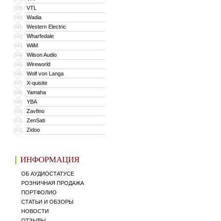
VTL
339
Wadia
340
Western Electric
341
Wharfedale
342
WiiM
343
Wilson Audio
344
Wireworld
345
Wolf von Langa
346
X-quisite
347
Yamaha
348
YBA
349
Zavfino
350
ZenSati
351
Zidoo
352
ИНФОРМАЦИЯ
ОБ АУДИОСТАТУСЕ
РОЗНИЧНАЯ ПРОДАЖА
ПОРТФОЛИО
СТАТЬИ И ОБЗОРЫ
НОВОСТИ
ОТЗЫВЫ