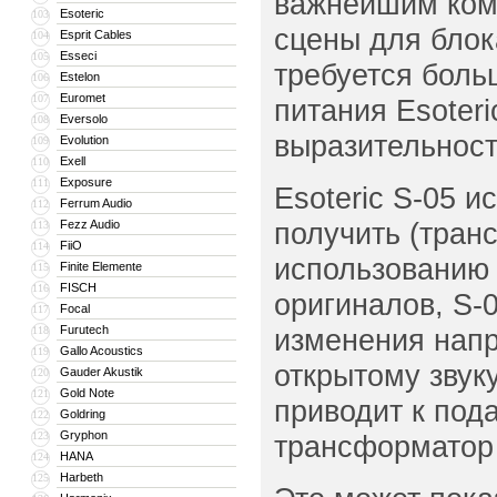
важнейшим ком
Esoteric
103
сцены для блок
Esprit Cables
104
Esseci
105
требуется боль
Estelon
106
Euromet
107
питания Esoter
Eversolo
108
выразительност
Evolution
109
Exell
110
Exposure
111
Esoteric S-05 
Ferrum Audio
112
получить (тран
Fezz Audio
113
FiiO
114
использованию 
Finite Elemente
115
FISCH
116
оригиналов, S-
Focal
117
Furutech
изменения напр
118
Gallo Acoustics
119
открытому звук
Gauder Akustik
120
Gold Note
121
приводит к под
Goldring
122
Gryphon
123
трансформатор 
HANA
124
Harbeth
125