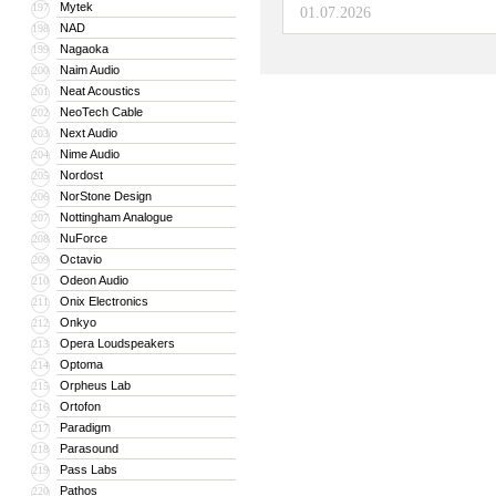
Mytek
197
01.07.2026
NAD
198
Nagaoka
199
Naim Audio
200
Neat Acoustics
201
NeoTech Cable
202
Next Audio
203
Nime Audio
204
Nordost
205
NorStone Design
206
Nottingham Analogue
207
NuForce
208
Octavio
209
Odeon Audio
210
Onix Electronics
211
Onkyo
212
Opera Loudspeakers
213
Optoma
214
Orpheus Lab
215
Ortofon
216
Paradigm
217
Parasound
218
Pass Labs
219
Pathos
220