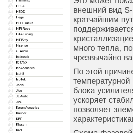
Это может пока
Harmonix
126
HECO
127
внешний вид S-
HEDD
128
кратчайшим пут
Hegel
129
Hi-Fi Racks
130
поддерживается
HiFi Rose
131
HiFi-Tuning
132
кристаллизацие
HiFiStay
133
много тепла, п
Hisense
134
iFi Audio
135
чрезвычайно ва
Inakustik
136
IOTAVX
137
IsoAcoustics
138
По этой причин
Isol-8
139
температурной 
IsoTek
140
Jadis
141
блока усилител
Jico
142
JL Audio
143
ускоряет стаби
JVC
144
позволяет элем
Karan Acoustics
145
Kauber
146
характеристика
KEF
147
Klipsch
148
Krell
Схема фазовой 
149