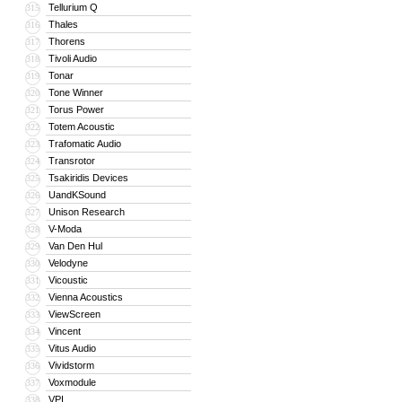
Tellurium Q
315
Thales
316
Thorens
317
Tivoli Audio
318
Tonar
319
Tone Winner
320
Torus Power
321
Totem Acoustic
322
Trafomatic Audio
323
Transrotor
324
Tsakiridis Devices
325
UandKSound
326
Unison Research
327
V-Moda
328
Van Den Hul
329
Velodyne
330
Vicoustic
331
Vienna Acoustics
332
ViewScreen
333
Vincent
334
Vitus Audio
335
Vividstorm
336
Voxmodule
337
VPI
338