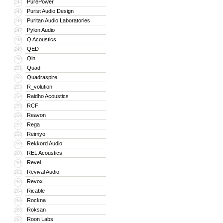
PurePower
244
Purist Audio Design
245
Puritan Audio Laboratories
246
Pylon Audio
247
Q Acoustics
248
QED
249
Qln
250
Quad
251
Quadraspire
252
R_volution
253
Raidho Acoustics
254
RCF
255
Reavon
256
Rega
257
Reimyo
258
Rekkord Audio
259
REL Acoustics
260
Revel
261
Revival Audio
262
Revox
263
Ricable
264
Rockna
265
Roksan
266
Roon Labs
267