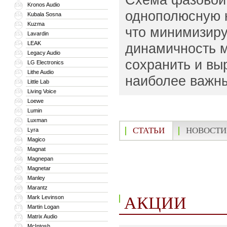
Kronos Audio
150
однополюсную к
Kubala Sosna
151
Kuzma
152
что минимизиру
Lavardin
153
LEAK
154
динамичность 
Legacy Audio
155
сохранить и вы
LG Electronics
156
Lithe Audio
157
наиболее важны
Little Lab
158
Living Voice
159
Loewe
160
Lumin
161
Luxman
162
СТАТЬИ
НОВОСТИ
Lyra
163
Magico
164
Magnat
165
Magnepan
166
Magnetar
167
Manley
168
Marantz
169
АКЦИИ
Mark Levinson
170
Martin Logan
171
Matrix Audio
172
McIntosh
173