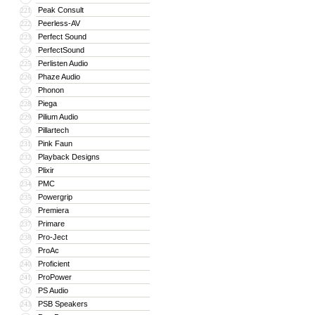
Peak Consult
221
Peerless-AV
222
Perfect Sound
223
PerfectSound
224
Perlisten Audio
225
Phaze Audio
226
Phonon
227
Piega
228
Pilium Audio
229
Pillartech
230
Pink Faun
231
Playback Designs
232
Plixir
233
PMC
234
Powergrip
235
Premiera
236
Primare
237
Pro-Ject
238
ProAc
239
Proficient
240
ProPower
241
PS Audio
242
PSB Speakers
243