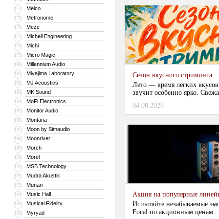
Melco
174
Metronome
175
Meze
176
Michell Engineering
177
Michi
178
Micro Magic
179
Millennium Audio
180
Miyajima Laboratory
181
Сезон вкусного стриминга
MJ Acoustics
182
Лето — время лёгких вкусов
MK Sound
звучит особенно ярко. Свежа
183
MoFi Electronics
184
04.08.2026
Monitor Audio
185
Montana
186
Moon by Simaudio
187
Moonriver
188
Morch
189
Morel
190
MSB Technology
191
Mudra Akustik
192
Munari
193
Акция на популярные линейки
Music Hall
194
Musical Fidelity
Испытайте незабываемые эм
195
Focal по акционным ценам...
Myryad
196