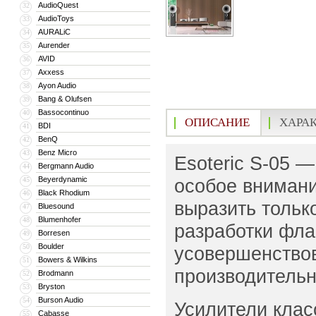
AudioQuest
32
AudioToys
33
AURALiC
34
Aurender
35
AVID
36
Axxess
37
Ayon Audio
38
Bang & Olufsen
39
Bassocontinuo
40
ОПИСАНИЕ
ХАРА
BDI
41
BenQ
42
Benz Micro
43
Esoteric S-05 
Bergmann Audio
44
Beyerdynamic
особое внимани
45
Black Rhodium
46
выразить тольк
Bluesound
47
Blumenhofer
48
разработки фла
Borresen
49
Boulder
50
усовершенствов
Bowers & Wilkins
51
производительн
Brodmann
52
Bryston
53
Burson Audio
54
Усилители клас
Cabasse
55