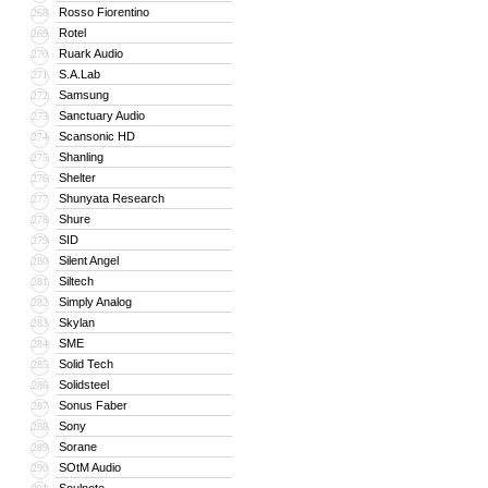
Rosso Fiorentino
268
Rotel
269
Ruark Audio
270
S.A.Lab
271
Samsung
272
Sanctuary Audio
273
Scansonic HD
274
Shanling
275
Shelter
276
Shunyata Research
277
Shure
278
SID
279
Silent Angel
280
Siltech
281
Simply Analog
282
Skylan
283
SME
284
Solid Tech
285
Solidsteel
286
Sonus Faber
287
Sony
288
Sorane
289
SOtM Audio
290