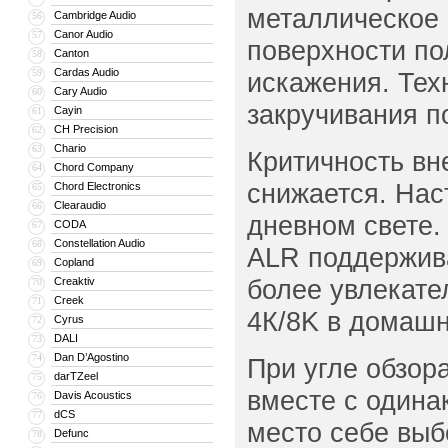
металлическое 
Cambridge Audio
56
Canor Audio
57
поверхности по
Canton
58
Cardas Audio
59
искажения. Тех
Cary Audio
60
закручивания п
Cayin
61
CH Precision
62
Chario
63
Критичность вн
Chord Company
64
снижается. Нас
Chord Electronics
65
Clearaudio
66
дневном свете.
CODA
67
Constellation Audio
68
ALR поддержив
Copland
69
более увлекате
Creaktiv
70
Creek
71
4К/8K в домашн
Cyrus
72
DALI
73
Dan D’Agostino
74
При угле обзор
darTZeel
75
вместе с одинак
Davis Acoustics
76
dCS
77
место себе выб
Defunc
78