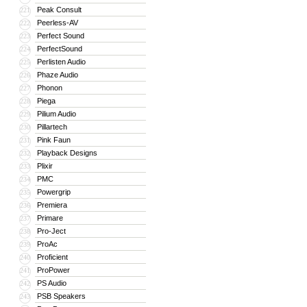
Peak Consult
221
Peerless-AV
222
Perfect Sound
223
PerfectSound
224
Perlisten Audio
225
Phaze Audio
226
Phonon
227
Piega
228
Pilium Audio
229
Pillartech
230
Pink Faun
231
Playback Designs
232
Plixir
233
PMC
234
Powergrip
235
Premiera
236
Primare
237
Pro-Ject
238
ProAc
239
Proficient
240
ProPower
241
PS Audio
242
PSB Speakers
243