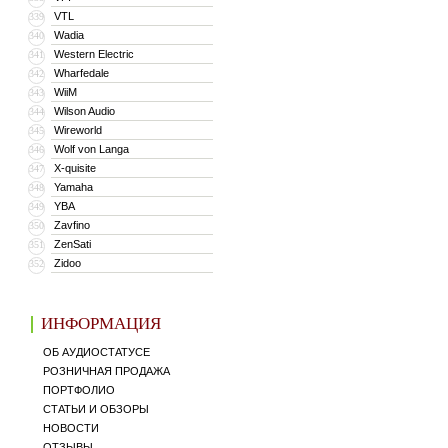
VTL
339
Wadia
340
Western Electric
341
Wharfedale
342
WiiM
343
Wilson Audio
344
Wireworld
345
Wolf von Langa
346
X-quisite
347
Yamaha
348
YBA
349
Zavfino
350
ZenSati
351
Zidoo
352
ИНФОРМАЦИЯ
ОБ АУДИОСТАТУСЕ
РОЗНИЧНАЯ ПРОДАЖА
ПОРТФОЛИО
СТАТЬИ И ОБЗОРЫ
НОВОСТИ
ОТЗЫВЫ