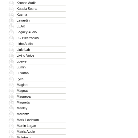
Kronos Audio
150
Kubala Sosna
151
Kuzma
152
Lavardin
153
LEAK
154
Legacy Audio
155
LG Electronics
156
Lithe Audio
157
Little Lab
158
Living Voice
159
Loewe
160
Lumin
161
Luxman
162
Lyra
163
Magico
164
Magnat
165
Magnepan
166
Magnetar
167
Manley
168
Marantz
169
Mark Levinson
170
Martin Logan
171
Matrix Audio
172
McIntosh
173