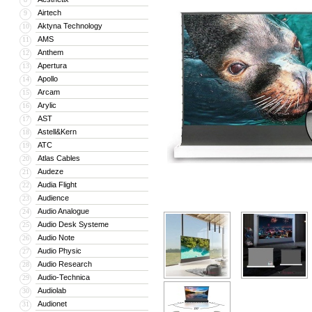
Airtech
9
Aktyna Technology
10
AMS
11
Anthem
12
Apertura
13
Apollo
14
Arcam
15
Arylic
16
AST
17
Astell&Kern
18
ATC
19
Atlas Cables
20
Audeze
21
Audia Flight
22
Audience
23
Audio Analogue
24
Audio Desk Systeme
25
Audio Note
26
Audio Physic
27
Audio Research
28
Audio-Technica
29
Audiolab
30
Audionet
31