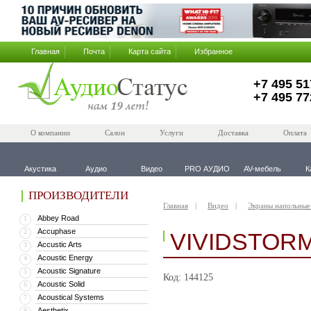
Главная
Почта
Карта сайта
Избранное
+7 495 51
+7 495 77
О компании
Салон
Услуги
Доставка
Оплата
Акустика
Аудио
Видео
PRO АУДИО
AV-мебель
К
ПРОИЗВОДИТЕЛИ
Главная
Видео
Экраны напольные
Abbey Road
1
Accuphase
2
VIVIDSTORM
Accustic Arts
3
Acoustic Energy
4
Acoustic Signature
5
Код: 144125
Acoustic Solid
6
Acoustical Systems
7
Aesthetix
8