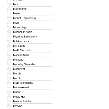
Melco
174
Metronome
175
Meze
176
Michell Engineering
177
Michi
178
Micro Magic
179
Millennium Audio
180
Miyajima Laboratory
181
MJ Acoustics
182
MK Sound
183
MoFi Electronics
184
Monitor Audio
185
Montana
186
Moon by Simaudio
187
Moonriver
188
Morch
189
Morel
190
MSB Technology
191
Mudra Akustik
192
Munari
193
Music Hall
194
Musical Fidelity
195
Myryad
196