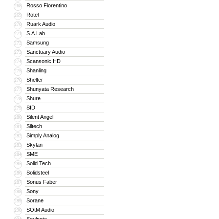
Rosso Fiorentino
268
Rotel
269
Ruark Audio
270
S.A.Lab
271
Samsung
272
Sanctuary Audio
273
Scansonic HD
274
Shanling
275
Shelter
276
Shunyata Research
277
Shure
278
SID
279
Silent Angel
280
Siltech
281
Simply Analog
282
Skylan
283
SME
284
Solid Tech
285
Solidsteel
286
Sonus Faber
287
Sony
288
Sorane
289
SOtM Audio
290