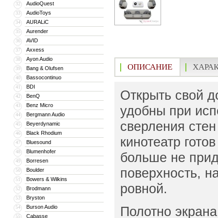
AudioQuest
32
AudioToys
33
AURALiC
34
Aurender
35
AVID
36
Axxess
37
Ayon Audio
38
ОПИСАНИЕ
ХАРА
Bang & Olufsen
39
Bassocontinuo
40
BDI
41
Открыть свой д
BenQ
42
Benz Micro
43
удобны при исп
Bergmann Audio
44
сверления сте
Beyerdynamic
45
Black Rhodium
46
кинотеатр гото
Bluesound
47
Blumenhofer
48
больше не прид
Borresen
49
поверхность, н
Boulder
50
Bowers & Wilkins
51
ровной.
Brodmann
52
Bryston
53
Burson Audio
Полотно экрана
54
Cabasse
55