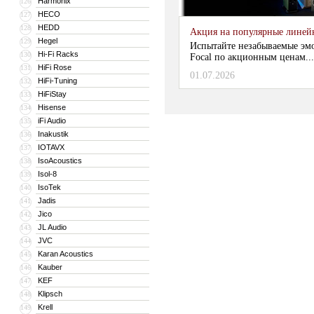
Harmonix
126
HECO
127
HEDD
128
Акция на популярные линейки
Hegel
129
Испытайте незабываемые эм
Hi-Fi Racks
130
Focal по акционным ценам...
HiFi Rose
131
01.07.2026
HiFi-Tuning
132
HiFiStay
133
Hisense
134
iFi Audio
135
Inakustik
136
IOTAVX
137
IsoAcoustics
138
Isol-8
139
IsoTek
140
Jadis
141
Jico
142
JL Audio
143
JVC
144
Karan Acoustics
145
Kauber
146
KEF
147
Klipsch
148
Krell
149