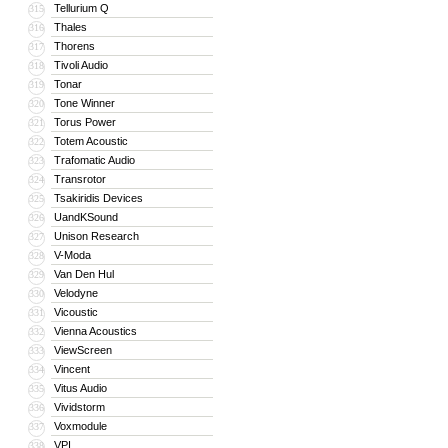
Tellurium Q
315
Thales
316
Thorens
317
Tivoli Audio
318
Tonar
319
Tone Winner
320
Torus Power
321
Totem Acoustic
322
Trafomatic Audio
323
Transrotor
324
Tsakiridis Devices
325
UandKSound
326
Unison Research
327
V-Moda
328
Van Den Hul
329
Velodyne
330
Vicoustic
331
Vienna Acoustics
332
ViewScreen
333
Vincent
334
Vitus Audio
335
Vividstorm
336
Voxmodule
337
VPI
338