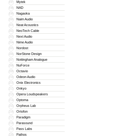
Mytek
197
NAD
198
Nagaoka
199
Naim Audio
200
Neat Acoustics
201
NeoTech Cable
202
Next Audio
203
Nime Audio
204
Nordost
205
NorStone Design
206
Nottingham Analogue
207
NuForce
208
Octavio
209
Odeon Audio
210
Onix Electronics
211
Onkyo
212
Opera Loudspeakers
213
Optoma
214
Orpheus Lab
215
Ortofon
216
Paradigm
217
Parasound
218
Pass Labs
219
Pathos
220