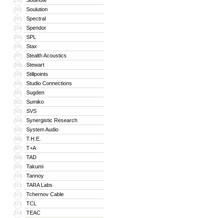
Soulnote
291
Soulution
292
Spectral
293
Spendor
294
SPL
295
Stax
296
Stealth Acoustics
297
Stewart
298
Stillpoints
299
Studio Connections
300
Sugden
301
Sumiko
302
SVS
303
Synergistic Research
304
System Audio
305
T.H.E.
306
T+A
307
TAD
308
Takumi
309
Tannoy
310
TARA Labs
311
Tchernov Cable
312
TCL
313
TEAC
314