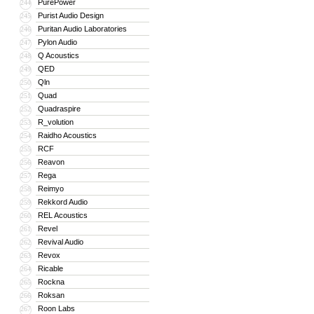
PurePower
244
Purist Audio Design
245
Puritan Audio Laboratories
246
Pylon Audio
247
Q Acoustics
248
QED
249
Qln
250
Quad
251
Quadraspire
252
R_volution
253
Raidho Acoustics
254
RCF
255
Reavon
256
Rega
257
Reimyo
258
Rekkord Audio
259
REL Acoustics
260
Revel
261
Revival Audio
262
Revox
263
Ricable
264
Rockna
265
Roksan
266
Roon Labs
267