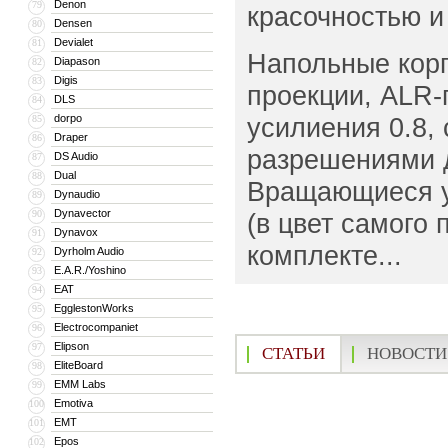
Denon
79
красочностью и
Densen
80
Devialet
81
Напольные кор
Diapason
82
Digis
83
проекции, ALR
DLS
84
dorpo
усилиения 0.8,
85
Draper
86
разрешениями д
DS Audio
87
Dual
88
Вращающиеся у
Dynaudio
89
Dynavector
90
(в цвет самого 
Dynavox
91
комплекте...
Dyrholm Audio
92
E.A.R./Yoshino
93
EAT
94
EgglestonWorks
95
Electrocompaniet
96
Elipson
97
СТАТЬИ
НОВОСТИ
EliteBoard
98
EMM Labs
99
Emotiva
100
EMT
101
Epos
102