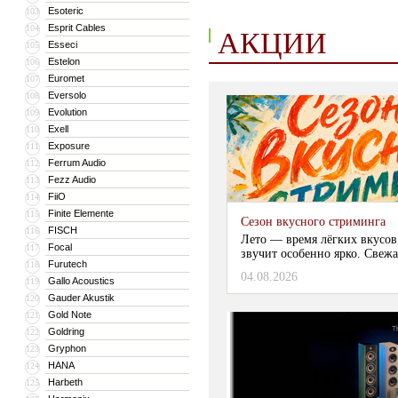
Esoteric
103
Esprit Cables
104
АКЦИИ
Esseci
105
Estelon
106
Euromet
107
Eversolo
108
Evolution
109
Exell
110
Exposure
111
Ferrum Audio
112
Fezz Audio
113
FiiO
114
Finite Elemente
115
Сезон вкусного стриминга
FISCH
116
Лето — время лёгких вкусов
Focal
117
звучит особенно ярко. Свежа
Furutech
118
04.08.2026
Gallo Acoustics
119
Gauder Akustik
120
Gold Note
121
Goldring
122
Gryphon
123
HANA
124
Harbeth
125