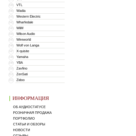
VTL
339
Wadia
340
Western Electric
341
Wharfedale
342
WiiM
343
Wilson Audio
344
Wireworld
345
Wolf von Langa
346
X-quisite
347
Yamaha
348
YBA
349
Zavfino
350
ZenSati
351
Zidoo
352
ИНФОРМАЦИЯ
ОБ АУДИОСТАТУСЕ
РОЗНИЧНАЯ ПРОДАЖА
ПОРТФОЛИО
СТАТЬИ И ОБЗОРЫ
НОВОСТИ
ОТЗЫВЫ