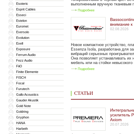
Esoteric
выполненным вручную тканевым гр
103
Esprit Cables
104
Подробнее
Esseci
105
Bassocontin
Estelon
106
внимание к
Euromet
107
02.08.2026
Eversolo
108
Evolution
109
Exell
110
Новое компактное устройство, п
Essenza Isola, разработана для з
Exposure
111
вибраций серьезных проигрывател
Ferrum Audio
112
Она позволяет устанавливать их 
Fezz Audio
113
мебель или на стойки невысокого к
FiiO
114
Подробнее
Finite Elemente
115
FISCH
116
Focal
117
Furutech
118
СТАТЬИ
Gallo Acoustics
119
Gauder Akustik
120
Gold Note
121
Интегральн
Goldring
122
усилитель P
Gryphon
123
Axiom
HANA
124
20.07.2026
Harbeth
125