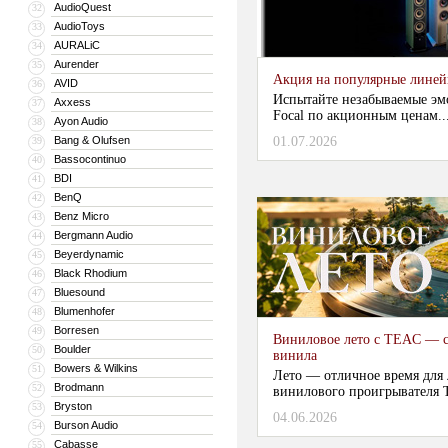
AudioQuest
32
AudioToys
33
AURALiC
34
Aurender
35
Акция на популярные линейки
AVID
36
Испытайте незабываемые эм
Axxess
37
Focal по акционным ценам...
Ayon Audio
38
Bang & Olufsen
01.07.2026
39
Bassocontinuo
40
BDI
41
BenQ
42
Benz Micro
43
Bergmann Audio
44
Beyerdynamic
45
Black Rhodium
46
Bluesound
47
Blumenhofer
48
Borresen
49
Виниловое лето с TEAC — с
Boulder
50
винила
Bowers & Wilkins
51
Лето — отличное время для
Brodmann
52
винилового проигрывателя 
Bryston
53
04.06.2026
...
Burson Audio
54
Cabasse
55