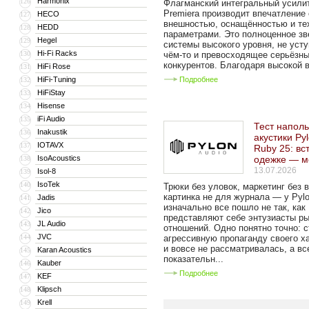
Harmonix
126
Флагманский интегральный усили
Premiera производит впечатление
HECO
127
внешностью, оснащённостью и те
HEDD
128
параметрами. Это полноценное зв
Hegel
129
системы высокого уровня, не уст
Hi-Fi Racks
130
чём-то и превосходящее серьёзн
конкурентов. Благодаря высокой в
HiFi Rose
131
HiFi-Tuning
Подробнее
132
HiFiStay
133
Hisense
134
iFi Audio
135
Тест напол
Inakustik
136
акустики Py
IOTAVX
137
Ruby 25: вс
IsoAcoustics
одежке — м
138
13.07.2026
Isol-8
139
IsoTek
140
Трюки без уловок, маркетинг без 
картинка не для журнала — у Pylo
Jadis
141
изначально все пошло не так, как
Jico
142
представляют себе энтузиасты р
JL Audio
143
отношений. Одно понятно точно: с
JVC
144
агрессивную пропаганду своего х
и вовсе не рассматривалась, а вс
Karan Acoustics
145
показательн...
Kauber
146
Подробнее
KEF
147
Klipsch
148
Krell
149