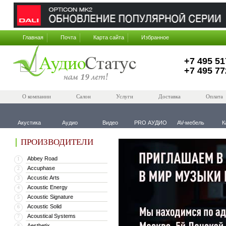
Главная
Почта
Карта сайта
Избранное
+7 495 51
+7 495 77
О компании
Салон
Услуги
Доставка
Оплата
Акустика
Аудио
Видео
PRO АУДИО
AV-мебель
К
ПРОИЗВОДИТЕЛИ
Abbey Road
1
Accuphase
2
Accustic Arts
3
Acoustic Energy
4
Acoustic Signature
5
Acoustic Solid
6
Acoustical Systems
7
Aesthetix
8