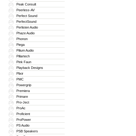
Peak Consult
221
Peerless-AV
222
Perfect Sound
223
PerfectSound
224
Perlisten Audio
225
Phaze Audio
226
Phonon
227
Piega
228
Pilium Audio
229
Pillartech
230
Pink Faun
231
Playback Designs
232
Plixir
233
PMC
234
Powergrip
235
Premiera
236
Primare
237
Pro-Ject
238
ProAc
239
Proficient
240
ProPower
241
PS Audio
242
PSB Speakers
243