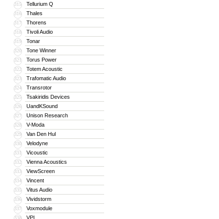
Tellurium Q
315
Thales
316
Thorens
317
Tivoli Audio
318
Tonar
319
Tone Winner
320
Torus Power
321
Totem Acoustic
322
Trafomatic Audio
323
Transrotor
324
Tsakiridis Devices
325
UandKSound
326
Unison Research
327
V-Moda
328
Van Den Hul
329
Velodyne
330
Vicoustic
331
Vienna Acoustics
332
ViewScreen
333
Vincent
334
Vitus Audio
335
Vividstorm
336
Voxmodule
337
VPI
338