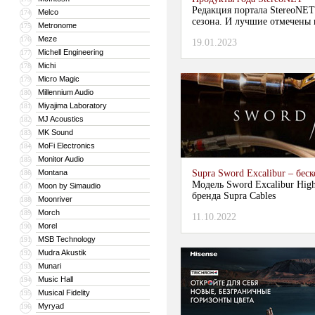
Редакция портала StereoNET
Melco
174
сезона. И лучшие отмечены 
Metronome
175
Meze
176
19.01.2023
Michell Engineering
177
Michi
178
Micro Magic
179
Millennium Audio
180
Miyajima Laboratory
181
MJ Acoustics
182
MK Sound
183
MoFi Electronics
184
Monitor Audio
185
Montana
Supra Sword Excalibur – бе
186
Модель Sword Excalibur High
Moon by Simaudio
187
бренда Supra Cables
Moonriver
188
Morch
189
11.10.2022
Morel
190
MSB Technology
191
Mudra Akustik
192
Munari
193
Music Hall
194
Musical Fidelity
195
Myryad
196