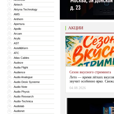
Airtech
9
Aktyna Technology
10
AMS
11
Anthem
12
Apertura
13
АКЦИИ
Apollo
14
Arcam
15
Arylic
16
AST
17
Astell&Kern
18
ATC
19
Atlas Cables
20
Audeze
21
Audia Flight
22
Сезон вкусного стриминга
Audience
23
Лето — время лёгких вкусов
Audio Analogue
24
звучит особенно ярко. Свежа
Audio Desk Systeme
25
Audio Note
26
04.08.2026
Audio Physic
27
Audio Research
28
Audio-Technica
29
Audiolab
30
Audionet
31