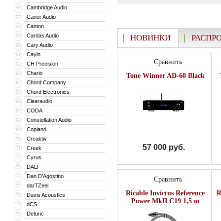
Cambridge Audio
56
Canor Audio
57
Canton
58
Cardas Audio
59
НОВИНКИ
РАСПР
Cary Audio
60
Cayin
61
Сравнить
CH Precision
62
Chario
63
Tone Winner AD-60 Black
Chord Company
64
Chord Electronics
65
Clearaudio
66
CODA
67
Constellation Audio
68
Copland
69
Creaktiv
70
57 000 руб.
Creek
71
Cyrus
72
DALI
73
Dan D’Agostino
74
Сравнить
darTZeel
75
Ricable Invictus Reference
R
Davis Acoustics
76
Power MkII C19 1,5 m
dCS
77
Defunc
78