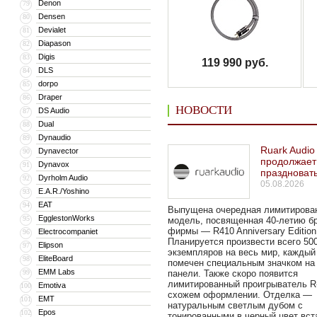
Denon
79
Densen
80
Devialet
81
Diapason
82
Digis
83
119 990 руб.
DLS
84
dorpo
85
Draper
86
НОВОСТИ
DS Audio
87
Dual
88
Dynaudio
89
Ruark Audio
Dynavector
90
продолжает
Dynavox
91
праздноват
Dyrholm Audio
92
05.08.2026
E.A.R./Yoshino
93
EAT
94
Выпущена очередная лимитирова
EgglestonWorks
95
модель, посвященная 40-летию б
фирмы — R410 Anniversary Edition
Electrocompaniet
96
Планируется произвести всего 50
Elipson
97
экземпляров на весь мир, каждый
EliteBoard
98
помечен специальным значком на
EMM Labs
99
панели. Также скоро появится
лимитированный проигрыватель R
Emotiva
100
схожем оформлении. Отделка —
EMT
101
натуральным светлым дубом с
Epos
102
тонированными в черный цвет вст