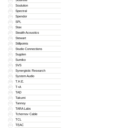
Soulnote
291
Soulution
292
Spectral
293
Spendor
294
SPL
295
Stax
296
Stealth Acoustics
297
Stewart
298
Stillpoints
299
Studio Connections
300
Sugden
301
Sumiko
302
SVS
303
Synergistic Research
304
System Audio
305
T.H.E.
306
T+A
307
TAD
308
Takumi
309
Tannoy
310
TARA Labs
311
Tchernov Cable
312
TCL
313
TEAC
314