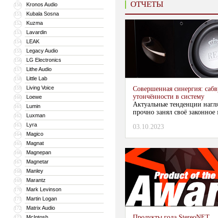
ОТЧЕТЫ
Kronos Audio
150
Kubala Sosna
151
Kuzma
152
Lavardin
153
LEAK
154
Legacy Audio
155
LG Electronics
156
Lithe Audio
157
Little Lab
158
Living Voice
159
Совершенная синергия: сабв
утончённости в систему
Loewe
160
Актуальные тенденции нагля
Lumin
161
прочно занял своё законное 
Luxman
162
Lyra
163
03.10.2023
Magico
164
Magnat
165
Magnepan
166
Magnetar
167
Manley
168
Marantz
169
Mark Levinson
170
Martin Logan
171
Matrix Audio
172
Продукты года StereoNET
McIntosh
173