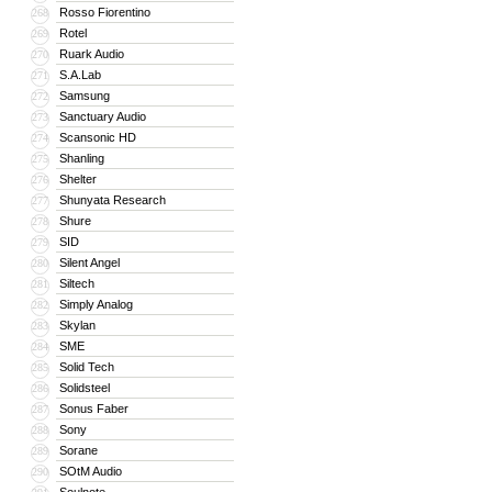
Rosso Fiorentino
268
Rotel
269
Ruark Audio
270
S.A.Lab
271
Samsung
272
Sanctuary Audio
273
Scansonic HD
274
Shanling
275
Shelter
276
Shunyata Research
277
Shure
278
SID
279
Silent Angel
280
Siltech
281
Simply Analog
282
Skylan
283
SME
284
Solid Tech
285
Solidsteel
286
Sonus Faber
287
Sony
288
Sorane
289
SOtM Audio
290