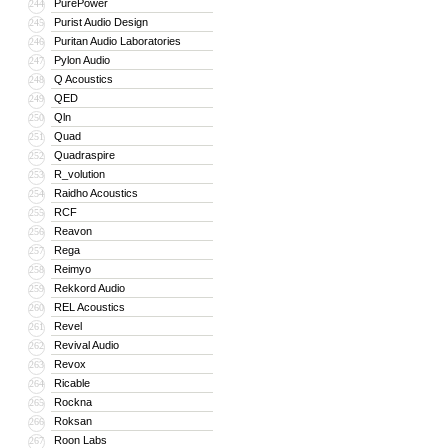
PurePower
244
Purist Audio Design
245
Puritan Audio Laboratories
246
Pylon Audio
247
Q Acoustics
248
QED
249
Qln
250
Quad
251
Quadraspire
252
R_volution
253
Raidho Acoustics
254
RCF
255
Reavon
256
Rega
257
Reimyo
258
Rekkord Audio
259
REL Acoustics
260
Revel
261
Revival Audio
262
Revox
263
Ricable
264
Rockna
265
Roksan
266
Roon Labs
267