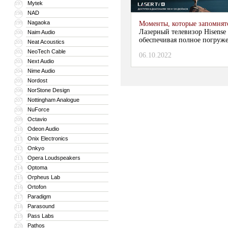
Mytek
197
NAD
198
Nagaoka
199
Моменты, которые запомнят
Лазерный телевизор Hisense
Naim Audio
200
обеспечивая полное погруж
Neat Acoustics
201
NeoTech Cable
202
06.10.2022
Next Audio
203
Nime Audio
204
Nordost
205
NorStone Design
206
Nottingham Analogue
207
NuForce
208
Octavio
209
Odeon Audio
210
Onix Electronics
211
Onkyo
212
Opera Loudspeakers
213
Optoma
214
Orpheus Lab
215
Ortofon
216
Paradigm
217
Parasound
218
Pass Labs
219
Pathos
220