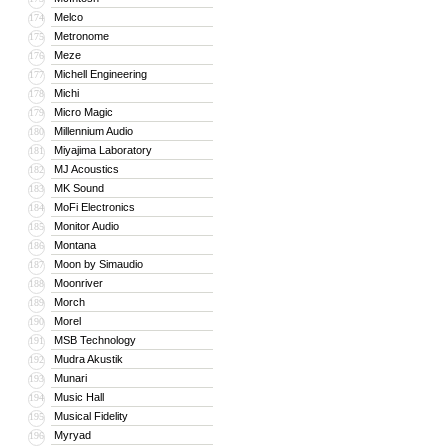
Melco
174
Metronome
175
Meze
176
Michell Engineering
177
Michi
178
Micro Magic
179
Millennium Audio
180
Miyajima Laboratory
181
MJ Acoustics
182
MK Sound
183
MoFi Electronics
184
Monitor Audio
185
Montana
186
Moon by Simaudio
187
Moonriver
188
Morch
189
Morel
190
MSB Technology
191
Mudra Akustik
192
Munari
193
Music Hall
194
Musical Fidelity
195
Myryad
196