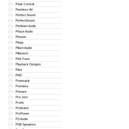
Peak Consult
221
Peerless-AV
222
Perfect Sound
223
PerfectSound
224
Perlisten Audio
225
Phaze Audio
226
Phonon
227
Piega
228
Pilium Audio
229
Pillartech
230
Pink Faun
231
Playback Designs
232
Plixir
233
PMC
234
Powergrip
235
Premiera
236
Primare
237
Pro-Ject
238
ProAc
239
Proficient
240
ProPower
241
PS Audio
242
PSB Speakers
243