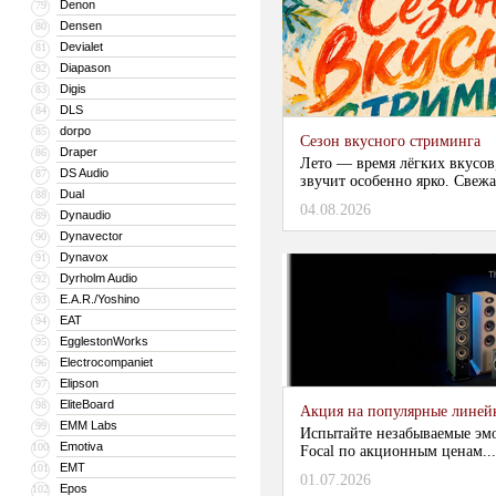
Denon
79
Densen
80
Devialet
81
Diapason
82
Digis
83
DLS
84
dorpo
85
Сезон вкусного стриминга
Draper
86
Лето — время лёгких вкусов
DS Audio
87
звучит особенно ярко. Свежа
Dual
88
04.08.2026
Dynaudio
89
Dynavector
90
Dynavox
91
Dyrholm Audio
92
E.A.R./Yoshino
93
EAT
94
EgglestonWorks
95
Electrocompaniet
96
Elipson
97
EliteBoard
98
Акция на популярные линейки
EMM Labs
99
Испытайте незабываемые эм
Emotiva
100
Focal по акционным ценам...
EMT
101
01.07.2026
Epos
102