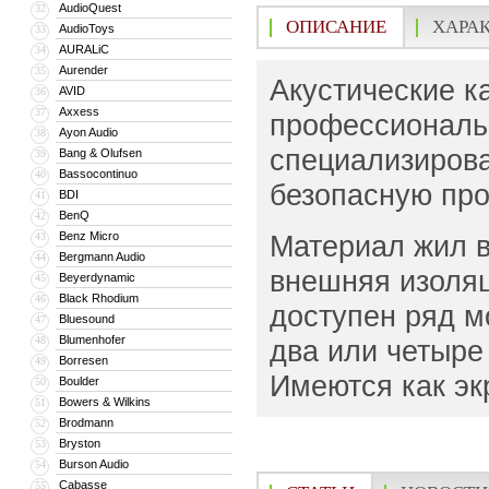
AudioQuest
32
ОПИСАНИЕ
ХАРА
AudioToys
33
AURALiC
34
Aurender
35
Акустические к
AVID
36
Axxess
37
профессиональ
Ayon Audio
38
специализирова
Bang & Olufsen
39
Bassocontinuo
40
безопасную про
BDI
41
BenQ
42
Benz Micro
Материал жил в
43
Bergmann Audio
44
внешняя изоляц
Beyerdynamic
45
Black Rhodium
46
доступен ряд м
Bluesound
47
Blumenhofer
48
два или четыре
Borresen
49
Имеются как эк
Boulder
50
Bowers & Wilkins
51
Brodmann
52
Bryston
53
Burson Audio
54
Cabasse
55