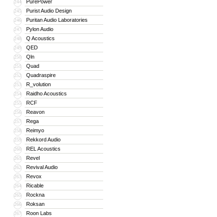
PurePower
244
Purist Audio Design
245
Puritan Audio Laboratories
246
Pylon Audio
247
Q Acoustics
248
QED
249
Qln
250
Quad
251
Quadraspire
252
R_volution
253
Raidho Acoustics
254
RCF
255
Reavon
256
Rega
257
Reimyo
258
Rekkord Audio
259
REL Acoustics
260
Revel
261
Revival Audio
262
Revox
263
Ricable
264
Rockna
265
Roksan
266
Roon Labs
267