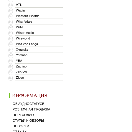
VTL
339
Wadia
340
Western Electric
341
Wharfedale
342
WiiM
343
Wilson Audio
344
Wireworld
345
Wolf von Langa
346
X-quisite
347
Yamaha
348
YBA
349
Zavfino
350
ZenSati
351
Zidoo
352
ИНФОРМАЦИЯ
ОБ АУДИОСТАТУСЕ
РОЗНИЧНАЯ ПРОДАЖА
ПОРТФОЛИО
СТАТЬИ И ОБЗОРЫ
НОВОСТИ
ОТЗЫВЫ