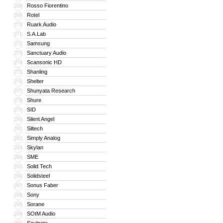
Rosso Fiorentino
268
Rotel
269
Ruark Audio
270
S.A.Lab
271
Samsung
272
Sanctuary Audio
273
Scansonic HD
274
Shanling
275
Shelter
276
Shunyata Research
277
Shure
278
SID
279
Silent Angel
280
Siltech
281
Simply Analog
282
Skylan
283
SME
284
Solid Tech
285
Solidsteel
286
Sonus Faber
287
Sony
288
Sorane
289
SOtM Audio
290