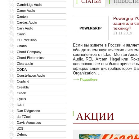
СТАТЬИ
НОВОСТИ
Cambridge Audio
56
Canor Audio
57
Canton
58
Powergrip Y
Cardas Audio
59
защитили с
технику?
Cary Audio
60
21.11.2019
Cayin
61
CH Precision
62
Если вы живете в России и являе
Chario
63
обладателем акустических систем
Chord Company
64
компонентов от Elac, Monitor Audi
Chord Electronics
65
Audio, REL, Arcam, Hegel или Rok
наверняка все они были привезен
Clearaudio
66
официальным дистрибьютором Bar
CODA
67
Organization. ...
Constellation Audio
68
Подробнее
Copland
69
Creaktiv
70
Creek
71
Cyrus
72
DALI
73
Dan D’Agostino
74
АКЦИИ
darTZeel
75
Davis Acoustics
76
dCS
77
Defunc
78