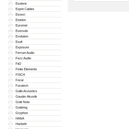
Esoteric
103
Esprit Cables
104
Esseci
105
Estelon
106
Euromet
107
Eversolo
108
Evolution
109
Exell
110
Exposure
111
Ferrum Audio
112
Fezz Audio
113
FiiO
114
Finite Elemente
115
FISCH
116
Focal
117
Furutech
118
Gallo Acoustics
119
Gauder Akustik
120
Gold Note
121
Goldring
122
Gryphon
123
HANA
124
Harbeth
125