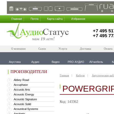
Главная
Почта
Карта сайта
Избранное
+7 495 51
+7 495 77
О компании
Салон
Услуги
Доставка
Оплата
Акустика
Аудио
Видео
PRO АУДИО
AV-мебель
К
ПРОИЗВОДИТЕЛИ
Главная
Кабели
Акустические каб
Abbey Road
1
Accuphase
2
POWERGRIP 
Accustic Arts
3
Acoustic Energy
4
Acoustic Signature
5
Код: 143362
Acoustic Solid
6
Acoustical Systems
7
Aesthetix
8