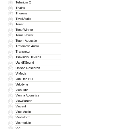
Tellurium Q
315
Thales
316
Thorens
317
Tivoli Audio
318
Tonar
319
Tone Winner
320
Torus Power
321
Totem Acoustic
322
Trafomatic Audio
323
Transrotor
324
Tsakiridis Devices
325
UandKSound
326
Unison Research
327
V-Moda
328
Van Den Hul
329
Velodyne
330
Vicoustic
331
Vienna Acoustics
332
ViewScreen
333
Vincent
334
Vitus Audio
335
Vividstorm
336
Voxmodule
337
VPI
338