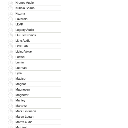
Kronos Audio
150
Kubala Sosna
151
Kuzma
152
Lavardin
153
LEAK
154
Legacy Audio
155
LG Electronics
156
Lithe Audio
157
Little Lab
158
Living Voice
159
Loewe
160
Lumin
161
Luxman
162
Lyra
163
Magico
164
Magnat
165
Magnepan
166
Magnetar
167
Manley
168
Marantz
169
Mark Levinson
170
Martin Logan
171
Matrix Audio
172
McIntosh
173