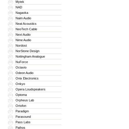
Mytek
197
NAD
198
Nagaoka
199
Naim Audio
200
Neat Acoustics
201
NeoTech Cable
202
Next Audio
203
Nime Audio
204
Nordost
205
NorStone Design
206
Nottingham Analogue
207
NuForce
208
Octavio
209
Odeon Audio
210
Onix Electronics
211
Onkyo
212
Opera Loudspeakers
213
Optoma
214
Orpheus Lab
215
Ortofon
216
Paradigm
217
Parasound
218
Pass Labs
219
Pathos
220