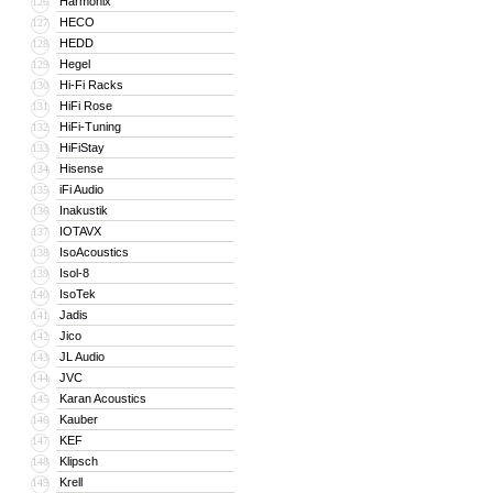
Harmonix
126
HECO
127
HEDD
128
Hegel
129
Hi-Fi Racks
130
HiFi Rose
131
HiFi-Tuning
132
HiFiStay
133
Hisense
134
iFi Audio
135
Inakustik
136
IOTAVX
137
IsoAcoustics
138
Isol-8
139
IsoTek
140
Jadis
141
Jico
142
JL Audio
143
JVC
144
Karan Acoustics
145
Kauber
146
KEF
147
Klipsch
148
Krell
149