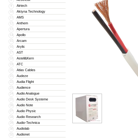
Airtech
9
Aktyna Technology
10
AMS
11
Anthem
12
Apertura
13
Apollo
14
Arcam
15
Arylic
16
AST
17
Astell&Kern
18
ATC
19
Atlas Cables
20
Audeze
21
Audia Flight
22
Audience
23
Audio Analogue
24
Audio Desk Systeme
25
Audio Note
26
Audio Physic
27
Audio Research
28
Audio-Technica
29
Audiolab
30
Audionet
31