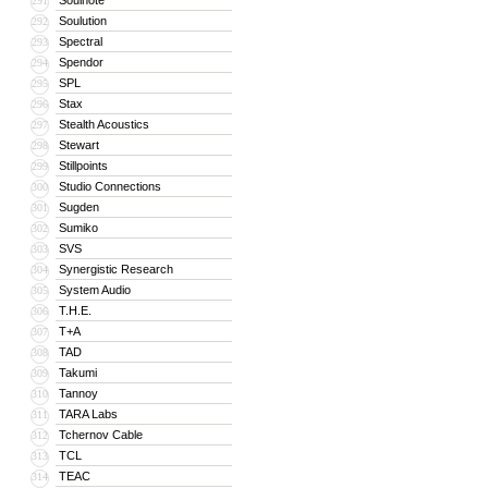
Soulnote
291
Soulution
292
Spectral
293
Spendor
294
SPL
295
Stax
296
Stealth Acoustics
297
Stewart
298
Stillpoints
299
Studio Connections
300
Sugden
301
Sumiko
302
SVS
303
Synergistic Research
304
System Audio
305
T.H.E.
306
T+A
307
TAD
308
Takumi
309
Tannoy
310
TARA Labs
311
Tchernov Cable
312
TCL
313
TEAC
314