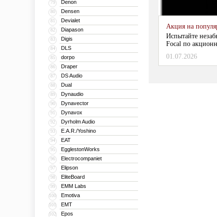
Denon
79
Densen
80
Devialet
81
Акция на популяр
Diapason
82
Испытайте незаб
Digis
83
Focal по акционн
DLS
84
01.07.2026
dorpo
85
Draper
86
DS Audio
87
Dual
88
Dynaudio
89
Dynavector
90
Dynavox
91
Dyrholm Audio
92
E.A.R./Yoshino
93
EAT
94
EgglestonWorks
95
Electrocompaniet
96
Elipson
97
EliteBoard
98
EMM Labs
99
Emotiva
100
EMT
101
Epos
102