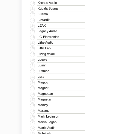
Kronos Audio
150
Kubala Sosna
151
Kuzma
152
Lavardin
153
LEAK
154
Legacy Audio
155
LG Electronics
156
Lithe Audio
157
Little Lab
158
Living Voice
159
Loewe
160
Lumin
161
Luxman
162
Lyra
163
Magico
164
Magnat
165
Magnepan
166
Magnetar
167
Manley
168
Marantz
169
Mark Levinson
170
Martin Logan
171
Matrix Audio
172
McIntosh
173