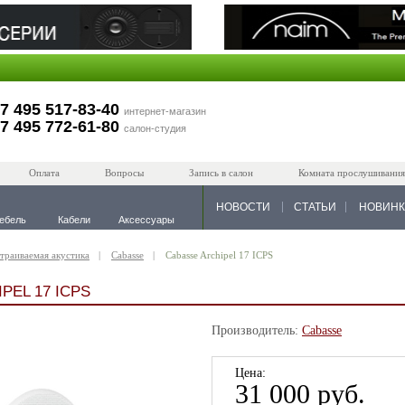
7 495 517-83-40
интернет-магазин
7 495 772-61-80
салон-студия
Оплата
Вопросы
Запись в салон
Комната прослушивания
НОВОСТИ
СТАТЬИ
НОВИН
ебель
Кабели
Аксессуары
траиваемая акустика
Cabasse
Cabasse Archipel 17 ICPS
PEL 17 ICPS
Производитель:
Cabasse
Цена:
31 000 руб.