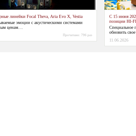
ные линейки Focal Theva, Aria Evo X, Vestia
С 15 июня 202
позиции HI-F
ываемые эмоции с акустическими системами
ым ценам....
Специальное п
обновить свое
Прочитано:
796 раз
11.06.2026