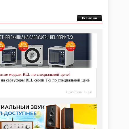
рные модели REL по специальной цене!
 на сабвуферы REL серии T/x по специальной цене
Прочитано:
71 раз