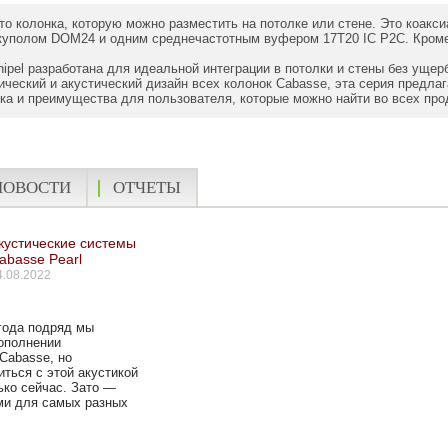
это колонка, которую можно разместить на потолке или стене. Это коак
куполом DOM24 и одним среднечастотным вуфером 17T20 IC P2C. Кроме 
hipel разработана для идеальной интеграции в потолки и стены без ущер
нический и акустический дизайн всех колонок Cabasse, эта серия предла
ка и преимущества для пользователя, которые можно найти во всех про
НОВОСТИ
ОТЧЕТЫ
кустические системы
abasse Pearl
4.08.2022
года подряд мы
пополнении
Cabasse, но
ться с этой акустикой
ько сейчас. Зато —
ми для самых разных