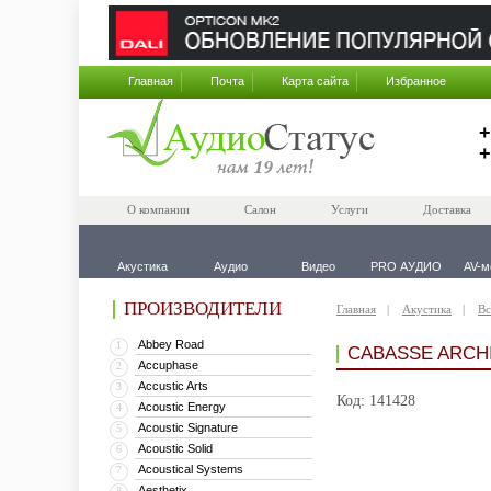
Главная
Почта
Карта сайта
Избранное
+
+
О компании
Салон
Услуги
Доставка
Акустика
Аудио
Видео
PRO АУДИО
AV-м
ПРОИЗВОДИТЕЛИ
Главная
Акустика
Вс
Abbey Road
1
CABASSE ARCHI
Accuphase
2
Accustic Arts
3
Код: 141428
Acoustic Energy
4
Acoustic Signature
5
Acoustic Solid
6
Acoustical Systems
7
Aesthetix
8