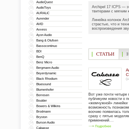
AudioQuest
32
Archipel 17 ICPS — 
AudioToys
33
твитерами с мягким 
AURALiC
34
Aurender
35
Линейка колонок Arc
страстью, что и тех
AVID
36
воспроизведения зву
Axxess
37
Ayon Audio
38
Bang & Olufsen
39
Bassocontinuo
40
BDI
41
СТАТЬИ
BenQ
42
Benz Micro
43
Bergmann Audio
44
А
Beyerdynamic
45
C
Black Rhodium
46
0
Bluesound
47
Blumenhofer
48
Вот уже почти четыре 
Borresen
49
публикуем новости о 
Boulder
50
«жемчужной» линейки 
Bowers & Wilkins
51
возможность познакоми
воочию появилась тол
Brodmann
52
сразу с пятью моделя
Bryston
53
применений....
Burson Audio
54
Подробнее
Cabasse
55