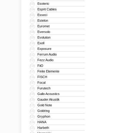
Esoteric
103
Esprit Cables
104
Esseci
105
Estelon
106
Euromet
107
Eversolo
108
Evolution
109
Exell
110
Exposure
111
Ferrum Audio
112
Fezz Audio
113
FiiO
114
Finite Elemente
115
FISCH
116
Focal
117
Furutech
118
Gallo Acoustics
119
Gauder Akustik
120
Gold Note
121
Goldring
122
Gryphon
123
HANA
124
Harbeth
125