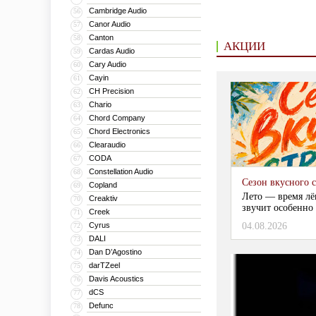
Cambridge Audio
56
Canor Audio
57
Canton
58
АКЦИИ
Cardas Audio
59
Cary Audio
60
Cayin
61
CH Precision
62
Chario
63
Chord Company
64
Chord Electronics
65
Clearaudio
66
CODA
67
Constellation Audio
68
Сезон вкусного 
Copland
69
Лето — время лё
Creaktiv
70
звучит особенно 
Creek
71
Cyrus
04.08.2026
72
DALI
73
Dan D’Agostino
74
darTZeel
75
Davis Acoustics
76
dCS
77
Defunc
78