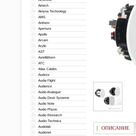
Airtech
9
Aktyna Technology
10
AMS
11
Anthem
12
Apertura
13
Apollo
14
Arcam
15
Arylic
16
AST
17
Astell&Kern
18
ATC
19
Atlas Cables
20
Audeze
21
Audia Flight
22
Audience
23
Audio Analogue
24
Audio Desk Systeme
25
Audio Note
26
Audio Physic
27
Audio Research
28
Audio-Technica
29
Audiolab
30
ОПИСАНИЕ
Audionet
31