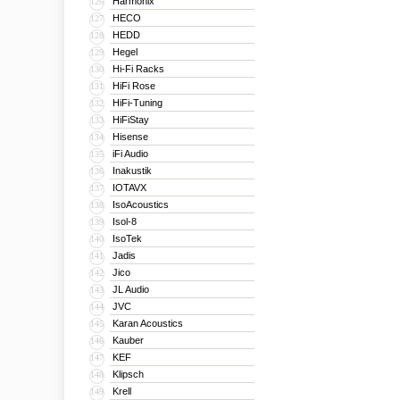
Harmonix
126
HECO
127
HEDD
128
Hegel
129
Hi-Fi Racks
130
HiFi Rose
131
HiFi-Tuning
132
HiFiStay
133
Hisense
134
iFi Audio
135
Inakustik
136
IOTAVX
137
IsoAcoustics
138
Isol-8
139
IsoTek
140
Jadis
141
Jico
142
JL Audio
143
JVC
144
Karan Acoustics
145
Kauber
146
KEF
147
Klipsch
148
Krell
149