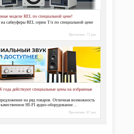
рные модели REL по специальной цене!
 на сабвуферы REL серии T/x по специальной цене
Прочитано:
71 раз
6 года действуют специальные цены на избранные
I
редложение на ряд товаров. Отличная возможность
 качественное HI-FI аудио-оборудование....
Прочитано:
67 раз