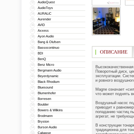
AudioQuest
32
AudioToys
33
AURALiC
34
Aurender
35
AVID
36
Axxess
37
Ayon Audio
38
Bang & Olufsen
39
Bassocontinuo
40
ОПИСАНИЕ
BDI
41
BenQ
42
Benz Micro
43
Высококачественная 
Bergmann Audio
44
Поворотный диск, це
эксплуатации. Систе
Beyerdynamic
45
и ровного воздушног
Black Rhodium
46
Bluesound
47
Magne означает «сила
Blumenhofer
48
что может поднять в
Borresen
49
Воздушный насос под
Boulder
50
приводит к равномер
Bowers & Wilkins
51
попаданию частиц пы
Brodmann
агрегат, не требующ
52
Bryston
53
В конструкции тонар
Burson Audio
54
традиционна для тон
Cabasse
55