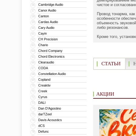
демпфированием межд
чистое и согласован
Cambridge Audio
56
Canor Audio
57
Провод тонарма, как
Canton
58
особенности обеспеч
Cardas Audio
59
объемность звуковой
либо резонансов.
Cary Audio
60
Cayin
61
Кроме того, установ
CH Precision
62
Chario
63
Chord Company
64
Chord Electronics
65
Clearaudio
66
СТАТЬИ
CODA
67
Constellation Audio
68
Copland
69
Creaktiv
70
Creek
71
АКЦИИ
Cyrus
72
DALI
73
Dan D’Agostino
74
darTZeel
75
Davis Acoustics
76
dCS
77
Defunc
78