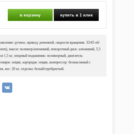
в корзину
купить в 1 клик
вление: ручное, привод: ременной, скорости вращения: 33/45 об/
 system), шасси: полимер/алюминий, поворотный диск: алюминий, 5,5
си 1,5 кг, опорный подшипник: полимерный, двигатель:
 тонарм: опция, картридж: опция, компрессор: безмасляный с
м, вес: 20 кг, отделка: белый/серебристый.