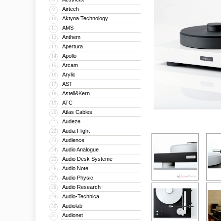
Airtech
9
Aktyna Technology
10
AMS
11
Anthem
12
Apertura
13
Apollo
14
Arcam
15
Arylic
16
AST
17
Astell&Kern
18
ATC
19
Atlas Cables
20
Audeze
21
Audia Flight
22
Audience
23
Audio Analogue
24
Audio Desk Systeme
25
Audio Note
26
Audio Physic
27
Audio Research
28
Audio-Technica
29
Audiolab
30
Audionet
31