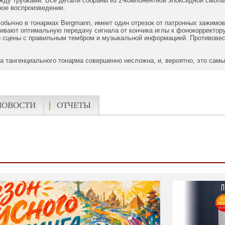
у трубками. Все детали собраны из 2-компонентной эпоксидной смолы 
ное воспроизведение.
 обычно в тонармах Bergmann, имеет один отрезок от патронных зажимо
ивают оптимальную передачу сигнала от кончика иглы к фонокорректор
 сцены с правильным тембром и музыкальной информацией. Противовес 
ка тангенциального тонарма совершенно несложна, и, вероятно, это самы
НОВОСТИ
ОТЧЕТЫ