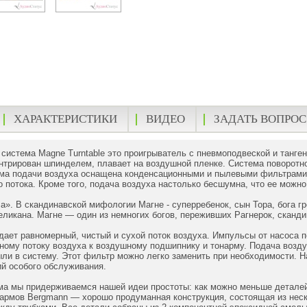
ХАРАКТЕРИСТИКИ
ВИДЕО
ЗАДАТЬ ВОПРОС
система Magne Turntable это проигрыватель с пневмоподвеской и танг
нтрирован шпинделем, плавает на воздушной пленке. Система поворотно
ма подачи воздуха оснащена конденсационными и пылевыми фильтрами, 
о потока. Кроме того, подача воздуха настолько бесшумна, что ее можн
». В скандинавской мифологии Магне - суперребенок, сын Тора, бога гро
еликана. Магне — один из немногих богов, переживших Рагнерок, сканд
ает равномерный, чистый и сухой поток воздуха. Импульсы от насоса 
ному потоку воздуха к воздушному подшипнику и тонарму. Подача воз
ли в систему. Этот фильтр можно легко заменить при необходимости. 
ий особого обслуживания.
ма мы придерживаемся нашей идеи простоты: как можно меньше деталей 
армов Bergmann — хорошо продуманная конструкция, состоящая из неск