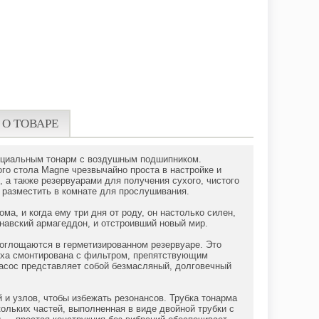
 О ТОВАРЕ
енциальным тонарм с воздушным подшипником.
го стола Magne чрезвычайно проста в настройке и
а также резервуарами для получения сухого, чистого
о разместить в комнате для прослушивания.
ма, и когда ему три дня от роду, он настолько силен,
инавский армагеддон, и отстроивший новый мир.
поглощаются в герметизированном резервуаре. Это
духа смонтирована с фильтром, препятствующим
Насос представляет собой безмасляный, долговечный
и узлов, чтобы избежать резонансов. Трубка тонарма
ольких частей, выполненная в виде двойной трубки с