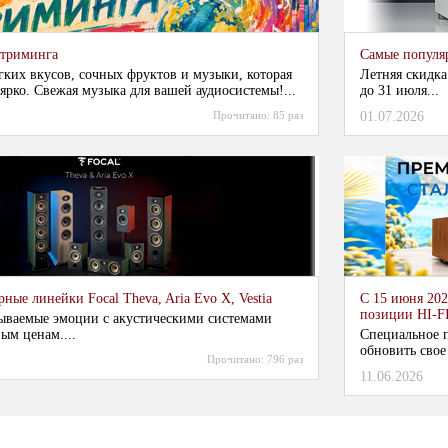
стриминга
Самые популя
гких вкусов, сочных фруктов и музыки, которая
Летняя скидка
ярко. Свежая музыка для вашей аудиосистемы!...
до 31 июля...
Прочитано:
85 раз
01.07.2026
ные линейки Focal Theva, Aria Evo X, Vestia
С 15 июня 202
позиции HI-F
ываемые эмоции с акустическими системами
ым ценам....
Специальное п
обновить свое
Прочитано:
796 раз
11.06.2026