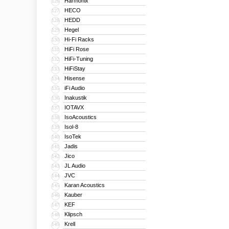
Harmonix
126
HECO
127
HEDD
128
Hegel
129
Hi-Fi Racks
130
HiFi Rose
131
HiFi-Tuning
132
HiFiStay
133
Hisense
134
iFi Audio
135
Inakustik
136
IOTAVX
137
IsoAcoustics
138
Isol-8
139
IsoTek
140
Jadis
141
Jico
142
JL Audio
143
JVC
144
Karan Acoustics
145
Kauber
146
KEF
147
Klipsch
148
Krell
149