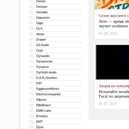
Denon
79
Densen
80
Devialet
81
Сезон вкусного 
Diapason
82
Лето — время лё
Digis
83
звучит особенно 
DLS
84
04.08.2026
dorpo
85
Draper
86
DS Audio
87
Dual
88
Dynaudio
89
Dynavector
90
Dynavox
91
Dyrholm Audio
92
E.A.R./Yoshino
93
EAT
94
Акция на популяр
EgglestonWorks
95
Испытайте незаб
Electrocompaniet
96
Focal по акционн
Elipson
97
01.07.2026
EliteBoard
98
EMM Labs
99
Emotiva
100
EMT
101
Epos
102