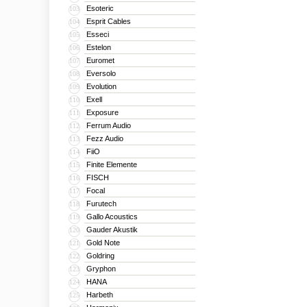
Esoteric
103
Esprit Cables
104
Esseci
105
Estelon
106
Euromet
107
Eversolo
108
Evolution
109
Exell
110
Exposure
111
Ferrum Audio
112
Fezz Audio
113
FiiO
114
Finite Elemente
115
FISCH
116
Focal
117
Furutech
118
Gallo Acoustics
119
Gauder Akustik
120
Gold Note
121
Goldring
122
Gryphon
123
HANA
124
Harbeth
125