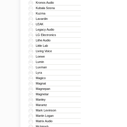
Kronos Audio
150
Kubala Sosna
151
Kuzma
152
Lavardin
153
LEAK
154
Legacy Audio
155
LG Electronics
156
Lithe Audio
157
Little Lab
158
Living Voice
159
Loewe
160
Lumin
161
Luxman
162
Lyra
163
Magico
164
Magnat
165
Magnepan
166
Magnetar
167
Manley
168
Marantz
169
Mark Levinson
170
Martin Logan
171
Matrix Audio
172
McIntosh
173