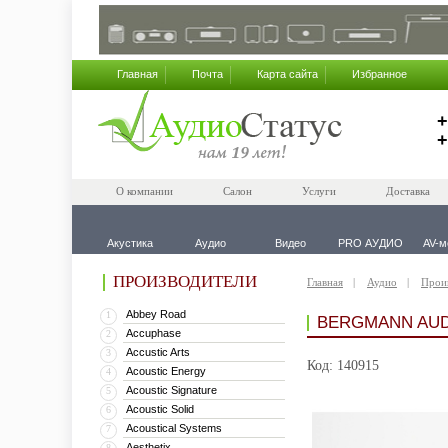
Главная
Почта
Карта сайта
Избранное
+
+
О компании
Салон
Услуги
Доставка
Акустика
Аудио
Видео
PRO АУДИО
AV-м
ПРОИЗВОДИТЕЛИ
Главная
Аудио
Прои
Abbey Road
1
BERGMANN AUD
Accuphase
2
Accustic Arts
3
Код: 140915
Acoustic Energy
4
Acoustic Signature
5
Acoustic Solid
6
Acoustical Systems
7
Aesthetix
8