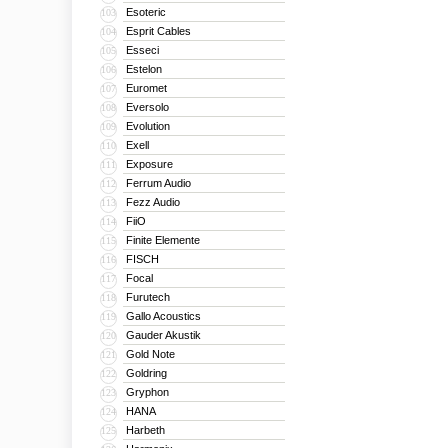
Esoteric
103
Esprit Cables
104
Esseci
105
Estelon
106
Euromet
107
Eversolo
108
Evolution
109
Exell
110
Exposure
111
Ferrum Audio
112
Fezz Audio
113
FiiO
114
Finite Elemente
115
FISCH
116
Focal
117
Furutech
118
Gallo Acoustics
119
Gauder Akustik
120
Gold Note
121
Goldring
122
Gryphon
123
HANA
124
Harbeth
125