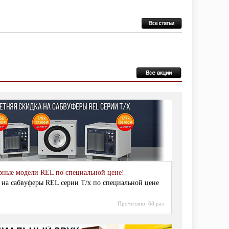
рные модели REL по специальной цене!
 на сабвуферы REL серии T/x по специальной цене
Прочитано:
68 раз