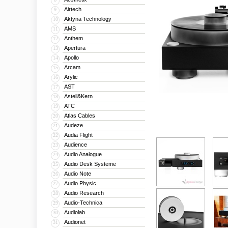
Airtech
9
Aktyna Technology
10
AMS
11
Anthem
12
Apertura
13
Apollo
14
Arcam
15
Arylic
16
AST
17
Astell&Kern
18
ATC
19
Atlas Cables
20
Audeze
21
Audia Flight
22
Audience
23
Audio Analogue
24
Audio Desk Systeme
25
Audio Note
26
Audio Physic
27
Audio Research
28
Audio-Technica
29
Audiolab
30
Audionet
31