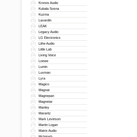
Kronos Audio
150
Kubala Sosna
151
Kuzma
152
Lavardin
153
LEAK
154
Legacy Audio
155
LG Electronics
156
Lithe Audio
157
Little Lab
158
Living Voice
159
Loewe
160
Lumin
161
Luxman
162
Lyra
163
Magico
164
Magnat
165
Magnepan
166
Magnetar
167
Manley
168
Marantz
169
Mark Levinson
170
Martin Logan
171
Matrix Audio
172
McIntosh
173