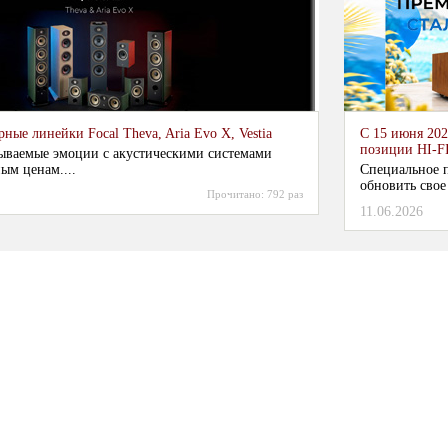
ные линейки Focal Theva, Aria Evo X, Vestia
С 15 июня 202
позиции HI-F
ываемые эмоции с акустическими системами
ым ценам....
Специальное п
обновить свое
Прочитано:
792 раз
11.06.2026