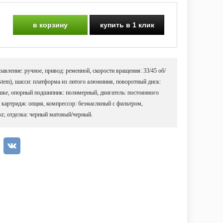
в корзину
купить в 1 клик
вление: ручное, привод: ременной, скорости вращения: 33/45 об/
 system), шасси: платформа из литого алюминия, поворотный диск:
шке, опорный подшипник: полимерный, двигатель: постоянного
r, картридж: опция, компрессор: безмасляный с фильтром,
 кг, отделка: черный матовый/черный.