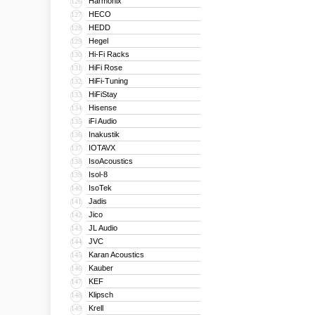
Harmonix
126
HECO
127
HEDD
128
Hegel
129
Hi-Fi Racks
130
HiFi Rose
131
HiFi-Tuning
132
HiFiStay
133
Hisense
134
iFi Audio
135
Inakustik
136
IOTAVX
137
IsoAcoustics
138
Isol-8
139
IsoTek
140
Jadis
141
Jico
142
JL Audio
143
JVC
144
Karan Acoustics
145
Kauber
146
KEF
147
Klipsch
148
Krell
149