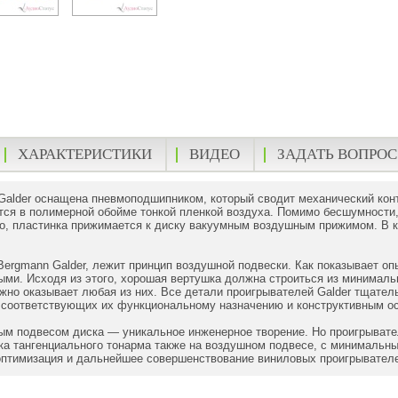
ХАРАКТЕРИСТИКИ
ВИДЕО
ЗАДАТЬ ВОПРОС
Galder оснащена пневмоподшипником, который сводит механический кон
ся в полимерной обойме тонкой пленкой воздуха. Помимо бесшумности,
го, пластинка прижимается к диску вакуумным воздушным прижимом. В 
Bergmann Galder, лежит принцип воздушной подвески. Как показывает о
ми. Исходя из этого, хорошая вертушка должна строиться из минималь
ежно оказывает любая из них. Все детали проигрывателей Galder тщател
 соответствующих их функциональному назначению и конструктивным о
м подвесом диска — уникальное инженерное творение. Но проигрывател
ка тангенциального тонарма также на воздушном подвесе, с минимальн
оптимизация и дальнейшее совершенствование виниловых проигрывателе