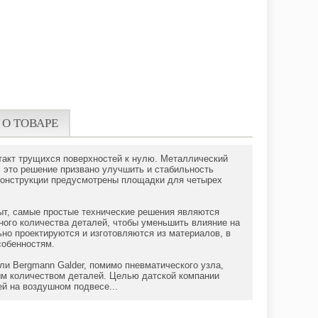
 О ТОВАРЕ
такт трущихся поверхностей к нулю. Металлический
 это решение призвано улучшить и стабильность
конструкции предусмотрены площадки для четырех
пыт, самые простые технические решения являются
ного количества деталей, чтобы уменьшить влияние на
ьно проектируются и изготовляются из материалов, в
собенностям.
и Bergmann Galder, помимо пневматического узла,
ым количеством деталей. Целью датской компании
й на воздушном подвесе...