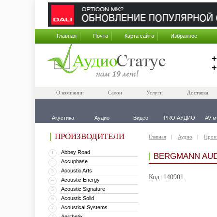
Главная
Почта
Карта сайта
Избранное
+
+
О компании
Салон
Услуги
Доставка
Акустика
Аудио
Видео
PRO АУДИО
AV-м
ПРОИЗВОДИТЕЛИ
Главная
Аудио
Прои
Abbey Road
1
BERGMANN AUD
Accuphase
2
Accustic Arts
3
Код: 140901
Acoustic Energy
4
Acoustic Signature
5
Acoustic Solid
6
Acoustical Systems
7
Aesthetix
8