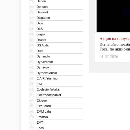
Denon
79
Densen
80
Devialet
81
Diapason
82
Digis
83
DLS
84
dorpo
85
Акция на популяр
Draper
86
Испытайте незаб
DS Audio
87
Focal по акционн
Dual
88
Dynaudio
01.07.2026
89
Dynavector
90
Dynavox
91
Dyrholm Audio
92
E.A.R./Yoshino
93
EAT
94
EgglestonWorks
95
Electrocompaniet
96
Elipson
97
EliteBoard
98
EMM Labs
99
Emotiva
100
EMT
101
Epos
102