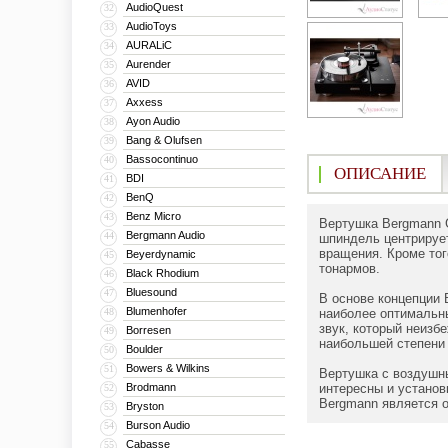
AudioQuest
32
AudioToys
33
AURALiC
34
Aurender
35
AVID
36
Axxess
37
Ayon Audio
38
Bang & Olufsen
39
Bassocontinuo
40
ОПИСАНИЕ
BDI
41
BenQ
42
Benz Micro
43
Вертушка Bergmann 
Bergmann Audio
44
шпиндель центрирует
вращения. Кроме то
Beyerdynamic
45
тонармов.
Black Rhodium
46
Bluesound
47
В основе концепции 
Blumenhofer
48
наиболее оптимальны
звук, который неизб
Borresen
49
наибольшей степени
Boulder
50
Bowers & Wilkins
51
Вертушка с воздушны
Brodmann
интересны и установ
52
Bergmann является 
Bryston
53
Burson Audio
54
Cabasse
55