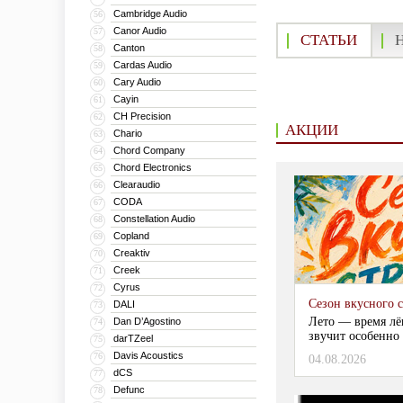
Cambridge Audio
56
Canor Audio
57
СТАТЬИ
Canton
58
Cardas Audio
59
Cary Audio
60
Cayin
61
CH Precision
62
АКЦИИ
Chario
63
Chord Company
64
Chord Electronics
65
Clearaudio
66
CODA
67
Constellation Audio
68
Copland
69
Creaktiv
70
Creek
71
Cyrus
72
Сезон вкусного 
DALI
73
Лето — время лё
Dan D’Agostino
74
звучит особенно 
darTZeel
75
Davis Acoustics
76
04.08.2026
dCS
77
Defunc
78