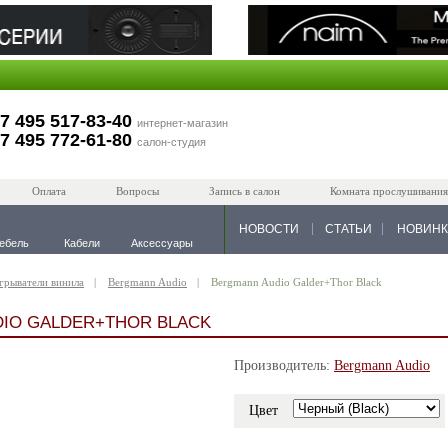
7 495 517-83-40
интернет-магазин
7 495 772-61-80
салон-студия
Оплата
Вопросы
Запись в салон
Комната прослушивания
НОВОСТИ
СТАТЬИ
НОВИН
ебель
Кабели
Аксессуары
грыватели винила
Bergmann Audio
Bergmann Audio Galder+Thor Black
IO GALDER+THOR BLACK
Производитель:
Bergmann Audio
Цвет