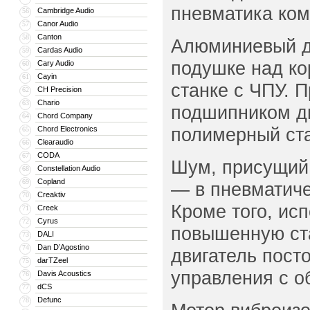
пневматика ком
Cambridge Audio
56
Canor Audio
57
Canton
58
Алюминиевый ди
Cardas Audio
59
подушке над ко
Cary Audio
60
Cayin
61
станке с ЧПУ. 
CH Precision
62
Chario
63
подшипником ди
Chord Company
64
полимерный ста
Chord Electronics
65
Clearaudio
66
CODA
67
Шум, присущий
Constellation Audio
68
Copland
69
— в пневматиче
Creaktiv
70
Кроме того, ис
Creek
71
Cyrus
72
повышенную ста
DALI
73
Dan D’Agostino
74
двигатель пост
darTZeel
75
управления с о
Davis Acoustics
76
dCS
77
Defunc
78