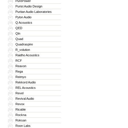
PurePower
244
Purist Audio Design
245
Puritan Audio Laboratories
246
Pylon Audio
247
Q Acoustics
248
QED
249
Qln
250
Quad
251
Quadraspire
252
R_volution
253
Raidho Acoustics
254
RCF
255
Reavon
256
Rega
257
Reimyo
258
Rekkord Audio
259
REL Acoustics
260
Revel
261
Revival Audio
262
Revox
263
Ricable
264
Rockna
265
Roksan
266
Roon Labs
267