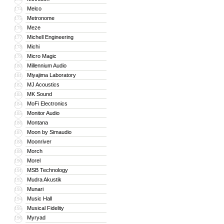
Melco
174
Metronome
175
Meze
176
Michell Engineering
177
Michi
178
Micro Magic
179
Millennium Audio
180
Miyajima Laboratory
181
MJ Acoustics
182
MK Sound
183
MoFi Electronics
184
Monitor Audio
185
Montana
186
Moon by Simaudio
187
Moonriver
188
Morch
189
Morel
190
MSB Technology
191
Mudra Akustik
192
Munari
193
Music Hall
194
Musical Fidelity
195
Myryad
196