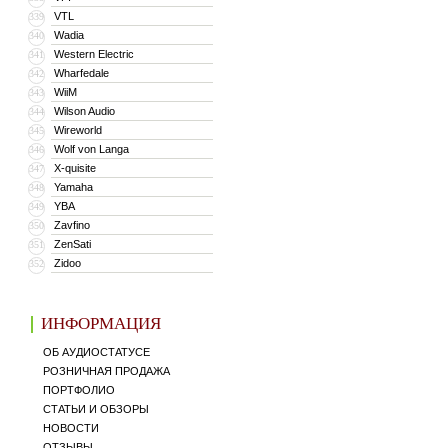
VTL
339
Wadia
340
Western Electric
341
Wharfedale
342
WiiM
343
Wilson Audio
344
Wireworld
345
Wolf von Langa
346
X-quisite
347
Yamaha
348
YBA
349
Zavfino
350
ZenSati
351
Zidoo
352
ИНФОРМАЦИЯ
ОБ АУДИОСТАТУСЕ
РОЗНИЧНАЯ ПРОДАЖА
ПОРТФОЛИО
СТАТЬИ И ОБЗОРЫ
НОВОСТИ
ОТЗЫВЫ