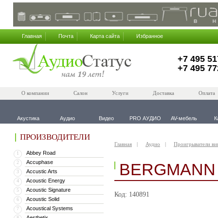
Главная
Почта
Карта сайта
Избранное
+7 495 51
+7 495 77
О компании
Салон
Услуги
Доставка
Оплата
Акустика
Аудио
Видео
PRO АУДИО
AV-мебель
К
ПРОИЗВОДИТЕЛИ
Главная
Аудио
Проигрыватели ви
Abbey Road
1
Accuphase
2
BERGMANN 
Accustic Arts
3
Acoustic Energy
4
Acoustic Signature
5
Код: 140891
Acoustic Solid
6
Acoustical Systems
7
Aesthetix
8