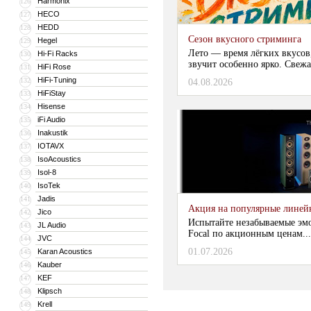
Harmonix
126
HECO
127
HEDD
128
Сезон вкусного стриминга
Hegel
129
Лето — время лёгких вкусов
Hi-Fi Racks
130
звучит особенно ярко. Свежа
HiFi Rose
131
HiFi-Tuning
132
04.08.2026
HiFiStay
133
Hisense
134
iFi Audio
135
Inakustik
136
IOTAVX
137
IsoAcoustics
138
Isol-8
139
IsoTek
140
Jadis
141
Акция на популярные линейки
Jico
142
Испытайте незабываемые эм
JL Audio
143
Focal по акционным ценам...
JVC
144
01.07.2026
Karan Acoustics
145
Kauber
146
KEF
147
Klipsch
148
Krell
149