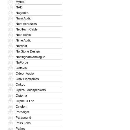
Mytek
197
NAD
198
Nagaoka
199
Naim Audio
200
Neat Acoustics
201
NeoTech Cable
202
Next Audio
203
Nime Audio
204
Nordost
205
NorStone Design
206
Nottingham Analogue
207
NuForce
208
Octavio
209
Odeon Audio
210
Onix Electronics
211
Onkyo
212
Opera Loudspeakers
213
Optoma
214
Orpheus Lab
215
Ortofon
216
Paradigm
217
Parasound
218
Pass Labs
219
Pathos
220