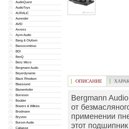
AudioQuest
32
AudioToys
33
AURALiC
34
Aurender
35
AVID
36
Axxess
37
Ayon Audio
38
Bang & Olufsen
39
Bassocontinuo
40
BDI
41
BenQ
42
Benz Micro
43
Bergmann Audio
44
Beyerdynamic
45
Black Rhodium
46
ОПИСАНИЕ
ХАРА
Bluesound
47
Blumenhofer
48
Borresen
Bergmann Audio
49
Boulder
50
от безмасляног
Bowers & Wilkins
51
Brodmann
52
применении пне
Bryston
53
Burson Audio
54
этот подшипник
Cabasse
55