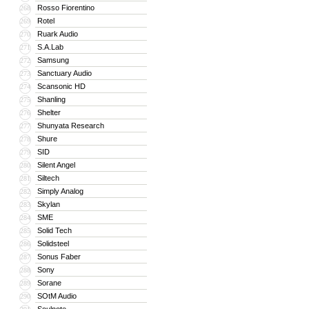
Rosso Fiorentino
268
Rotel
269
Ruark Audio
270
S.A.Lab
271
Samsung
272
Sanctuary Audio
273
Scansonic HD
274
Shanling
275
Shelter
276
Shunyata Research
277
Shure
278
SID
279
Silent Angel
280
Siltech
281
Simply Analog
282
Skylan
283
SME
284
Solid Tech
285
Solidsteel
286
Sonus Faber
287
Sony
288
Sorane
289
SOtM Audio
290