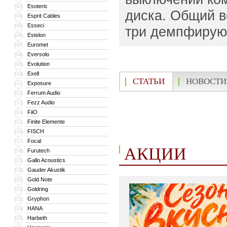
Esoteric
103
диска. Общий в
Esprit Cables
104
Esseci
105
три демпфирую
Estelon
106
Euromet
107
Eversolo
108
Evolution
109
Exell
110
СТАТЬИ
НОВОСТИ
Exposure
111
Ferrum Audio
112
Fezz Audio
113
FiiO
114
Finite Elemente
115
FISCH
116
Focal
117
АКЦИИ
Furutech
118
Gallo Acoustics
119
Gauder Akustik
120
Gold Note
121
Goldring
122
Gryphon
123
HANA
124
Harbeth
125