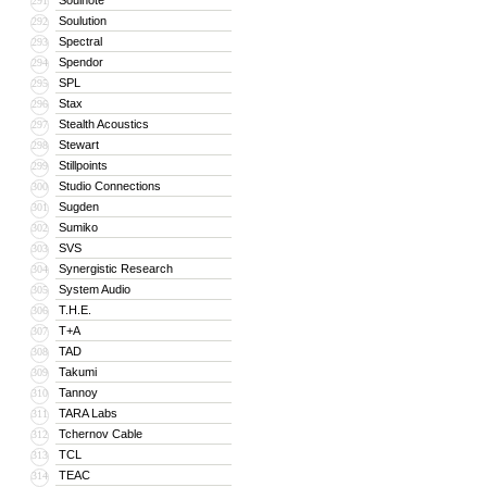
Soulnote
291
Soulution
292
Spectral
293
Spendor
294
SPL
295
Stax
296
Stealth Acoustics
297
Stewart
298
Stillpoints
299
Studio Connections
300
Sugden
301
Sumiko
302
SVS
303
Synergistic Research
304
System Audio
305
T.H.E.
306
T+A
307
TAD
308
Takumi
309
Tannoy
310
TARA Labs
311
Tchernov Cable
312
TCL
313
TEAC
314