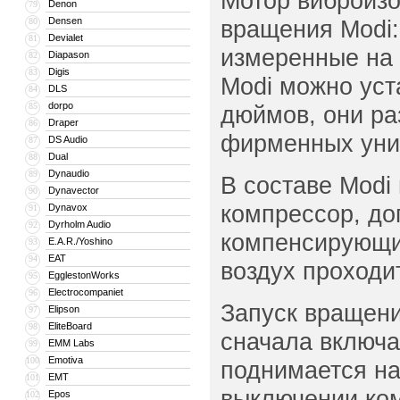
Мотор виброизо
Denon
79
Densen
вращения Modi:
80
Devialet
81
измеренные на 
Diapason
82
Digis
83
Modi можно уст
DLS
84
dorpo
85
дюймов, они ра
Draper
86
фирменных уни
DS Audio
87
Dual
88
Dynaudio
89
В составе Mod
Dynavector
90
компрессор, д
Dynavox
91
Dyrholm Audio
92
компенсирующи
E.A.R./Yoshino
93
EAT
94
воздух проходи
EgglestonWorks
95
Electrocompaniet
96
Запуск вращени
Elipson
97
EliteBoard
98
сначала включа
EMM Labs
99
Emotiva
100
поднимается на
EMT
101
выключении ком
Epos
102