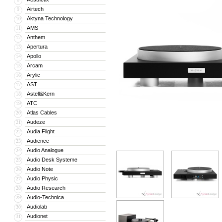
Airtech
9
Aktyna Technology
10
AMS
11
Anthem
12
Apertura
13
Apollo
14
Arcam
15
Arylic
16
AST
17
Astell&Kern
18
ATC
19
Atlas Cables
20
Audeze
21
Audia Flight
22
Audience
23
Audio Analogue
24
Audio Desk Systeme
25
Audio Note
26
Audio Physic
27
Audio Research
28
Audio-Technica
29
Audiolab
30
Audionet
31