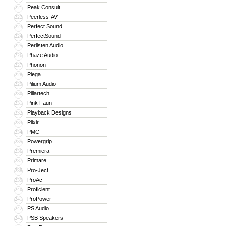
Peak Consult
221
Peerless-AV
222
Perfect Sound
223
PerfectSound
224
Perlisten Audio
225
Phaze Audio
226
Phonon
227
Piega
228
Pilium Audio
229
Pillartech
230
Pink Faun
231
Playback Designs
232
Plixir
233
PMC
234
Powergrip
235
Premiera
236
Primare
237
Pro-Ject
238
ProAc
239
Proficient
240
ProPower
241
PS Audio
242
PSB Speakers
243