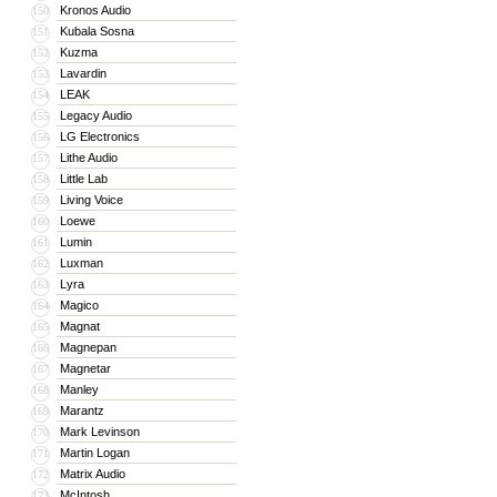
Kronos Audio
150
Kubala Sosna
151
Kuzma
152
Lavardin
153
LEAK
154
Legacy Audio
155
LG Electronics
156
Lithe Audio
157
Little Lab
158
Living Voice
159
Loewe
160
Lumin
161
Luxman
162
Lyra
163
Magico
164
Magnat
165
Magnepan
166
Magnetar
167
Manley
168
Marantz
169
Mark Levinson
170
Martin Logan
171
Matrix Audio
172
McIntosh
173