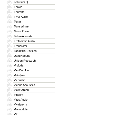
Tellurium Q
315
Thales
316
Thorens
317
Tivoli Audio
318
Tonar
319
Tone Winner
320
Torus Power
321
Totem Acoustic
322
Trafomatic Audio
323
Transrotor
324
Tsakiridis Devices
325
UandKSound
326
Unison Research
327
V-Moda
328
Van Den Hul
329
Velodyne
330
Vicoustic
331
Vienna Acoustics
332
ViewScreen
333
Vincent
334
Vitus Audio
335
Vividstorm
336
Voxmodule
337
VPI
338