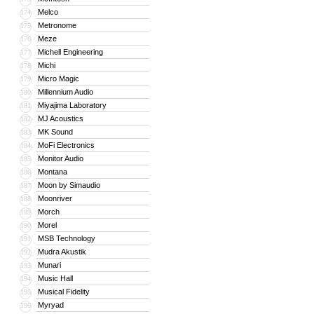
Melco
174
Metronome
175
Meze
176
Michell Engineering
177
Michi
178
Micro Magic
179
Millennium Audio
180
Miyajima Laboratory
181
MJ Acoustics
182
MK Sound
183
MoFi Electronics
184
Monitor Audio
185
Montana
186
Moon by Simaudio
187
Moonriver
188
Morch
189
Morel
190
MSB Technology
191
Mudra Akustik
192
Munari
193
Music Hall
194
Musical Fidelity
195
Myryad
196