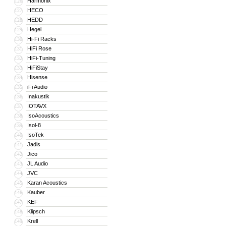
Harmonix
126
HECO
127
HEDD
128
Hegel
129
Hi-Fi Racks
130
HiFi Rose
131
HiFi-Tuning
132
HiFiStay
133
Hisense
134
iFi Audio
135
Inakustik
136
IOTAVX
137
IsoAcoustics
138
Isol-8
139
IsoTek
140
Jadis
141
Jico
142
JL Audio
143
JVC
144
Karan Acoustics
145
Kauber
146
KEF
147
Klipsch
148
Krell
149