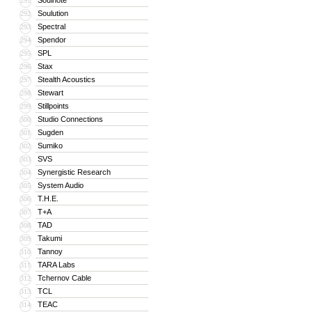
Soulnote
291
Soulution
292
Spectral
293
Spendor
294
SPL
295
Stax
296
Stealth Acoustics
297
Stewart
298
Stillpoints
299
Studio Connections
300
Sugden
301
Sumiko
302
SVS
303
Synergistic Research
304
System Audio
305
T.H.E.
306
T+A
307
TAD
308
Takumi
309
Tannoy
310
TARA Labs
311
Tchernov Cable
312
TCL
313
TEAC
314