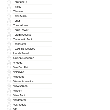
Tellurium Q
315
Thales
316
Thorens
317
Tivoli Audio
318
Tonar
319
Tone Winner
320
Torus Power
321
Totem Acoustic
322
Trafomatic Audio
323
Transrotor
324
Tsakiridis Devices
325
UandKSound
326
Unison Research
327
V-Moda
328
Van Den Hul
329
Velodyne
330
Vicoustic
331
Vienna Acoustics
332
ViewScreen
333
Vincent
334
Vitus Audio
335
Vividstorm
336
Voxmodule
337
VPI
338