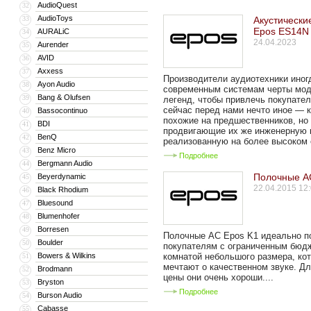
AudioQuest
32
AudioToys
33
Акустически
Epos ES14N
AURALiC
34
24.04.2023
Aurender
35
AVID
36
Axxess
37
Производители аудиотехники иног
Ayon Audio
38
современным системам черты мод
Bang & Olufsen
39
легенд, чтобы привлечь покупате
сейчас перед нами нечто иное — к
Bassocontinuo
40
похожие на предшественников, но
BDI
41
продвигающие их же инженерную 
BenQ
42
реализованную на более высоком с
Benz Micro
43
Подробнее
Bergmann Audio
44
Полочные А
Beyerdynamic
45
22.04.2015 12
Black Rhodium
46
Bluesound
47
Blumenhofer
48
Borresen
49
Полочные АС Epos K1 идеально п
Boulder
50
покупателям с ограниченным бюд
Bowers & Wilkins
комнатой небольшого размера, ко
51
мечтают о качественном звуке. Дл
Brodmann
52
цены они очень хороши....
Bryston
53
Подробнее
Burson Audio
54
Cabasse
55