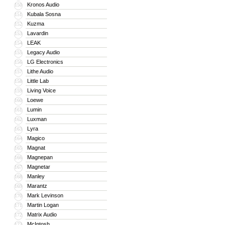
Kronos Audio
150
Kubala Sosna
151
Kuzma
152
Lavardin
153
LEAK
154
Legacy Audio
155
LG Electronics
156
Lithe Audio
157
Little Lab
158
Living Voice
159
Loewe
160
Lumin
161
Luxman
162
Lyra
163
Magico
164
Magnat
165
Magnepan
166
Magnetar
167
Manley
168
Marantz
169
Mark Levinson
170
Martin Logan
171
Matrix Audio
172
McIntosh
173