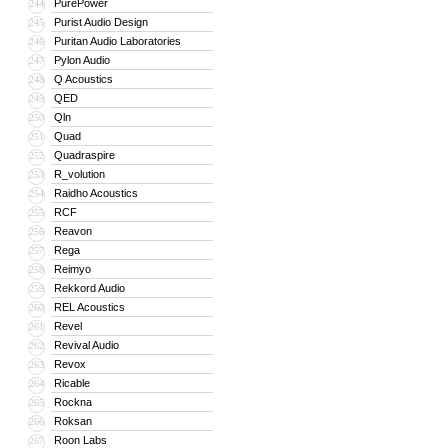
PurePower
244
Purist Audio Design
245
Puritan Audio Laboratories
246
Pylon Audio
247
Q Acoustics
248
QED
249
Qln
250
Quad
251
Quadraspire
252
R_volution
253
Raidho Acoustics
254
RCF
255
Reavon
256
Rega
257
Reimyo
258
Rekkord Audio
259
REL Acoustics
260
Revel
261
Revival Audio
262
Revox
263
Ricable
264
Rockna
265
Roksan
266
Roon Labs
267