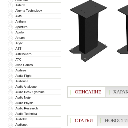
Airtech
9
Aktyna Technology
10
AMS
11
Anthem
12
Apertura
13
Apollo
14
Arcam
15
Arylic
16
AST
17
Astell&Kern
18
ATC
19
Atlas Cables
20
Audeze
21
Audia Flight
22
Audience
23
Audio Analogue
24
ОПИСАНИЕ
ХАРА
Audio Desk Systeme
25
Audio Note
26
Audio Physic
27
Audio Research
28
Audio-Technica
29
Audiolab
30
СТАТЬИ
НОВОСТИ
Audionet
31