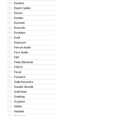
Esoteric
103
Esprit Cables
104
Esseci
105
Estelon
106
Euromet
107
Eversolo
108
Evolution
109
Exell
110
Exposure
111
Ferrum Audio
112
Fezz Audio
113
FiiO
114
Finite Elemente
115
FISCH
116
Focal
117
Furutech
118
Gallo Acoustics
119
Gauder Akustik
120
Gold Note
121
Goldring
122
Gryphon
123
HANA
124
Harbeth
125