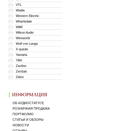
VTL
339
Wadia
340
Western Electric
341
Wharfedale
342
WiiM
343
Wilson Audio
344
Wireworld
345
Wolf von Langa
346
X-quisite
347
Yamaha
348
YBA
349
Zavfino
350
ZenSati
351
Zidoo
352
ИНФОРМАЦИЯ
ОБ АУДИОСТАТУСЕ
РОЗНИЧНАЯ ПРОДАЖА
ПОРТФОЛИО
СТАТЬИ И ОБЗОРЫ
НОВОСТИ
ОТЗЫВЫ