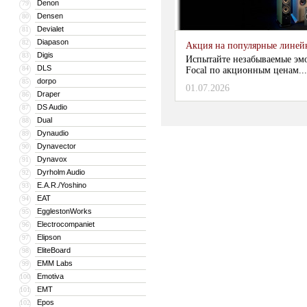
Denon
79
Densen
80
Devialet
81
Diapason
82
Акция на популярные линейки
Digis
83
Испытайте незабываемые эм
DLS
84
Focal по акционным ценам...
dorpo
85
01.07.2026
Draper
86
DS Audio
87
Dual
88
Dynaudio
89
Dynavector
90
Dynavox
91
Dyrholm Audio
92
E.A.R./Yoshino
93
EAT
94
EgglestonWorks
95
Electrocompaniet
96
Elipson
97
EliteBoard
98
EMM Labs
99
Emotiva
100
EMT
101
Epos
102