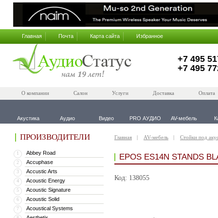
Главная
Почта
Карта сайта
Избранное
+7 495 51
+7 495 77
О компании
Салон
Услуги
Доставка
Оплата
Акустика
Аудио
Видео
PRO АУДИО
AV-мебель
К
ПРОИЗВОДИТЕЛИ
Главная
AV-мебель
Стойки под аку
Abbey Road
1
EPOS ES14N STANDS BL
Accuphase
2
Accustic Arts
3
Код: 138055
Acoustic Energy
4
Acoustic Signature
5
Acoustic Solid
6
Acoustical Systems
7
Aesthetix
8