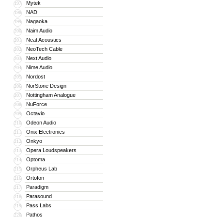
Mytek
197
NAD
198
Nagaoka
199
Naim Audio
200
Neat Acoustics
201
NeoTech Cable
202
Next Audio
203
Nime Audio
204
Nordost
205
NorStone Design
206
Nottingham Analogue
207
NuForce
208
Octavio
209
Odeon Audio
210
Onix Electronics
211
Onkyo
212
Opera Loudspeakers
213
Optoma
214
Orpheus Lab
215
Ortofon
216
Paradigm
217
Parasound
218
Pass Labs
219
Pathos
220