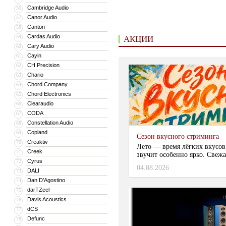
Cambridge Audio
56
Canor Audio
57
Canton
58
Cardas Audio
59
АКЦИИ
Cary Audio
60
Cayin
61
CH Precision
62
Chario
63
Chord Company
64
Chord Electronics
65
Clearaudio
66
CODA
67
Constellation Audio
68
Copland
69
Сезон вкусного стриминга
Creaktiv
70
Лето — время лёгких вкусов
Creek
71
звучит особенно ярко. Свежа
Cyrus
72
04.08.2026
DALI
73
Dan D’Agostino
74
darTZeel
75
Davis Acoustics
76
dCS
77
Defunc
78