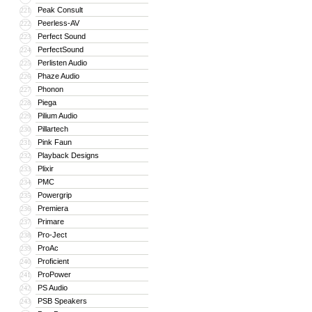
Peak Consult
221
Peerless-AV
222
Perfect Sound
223
PerfectSound
224
Perlisten Audio
225
Phaze Audio
226
Phonon
227
Piega
228
Pilium Audio
229
Pillartech
230
Pink Faun
231
Playback Designs
232
Plixir
233
PMC
234
Powergrip
235
Premiera
236
Primare
237
Pro-Ject
238
ProAc
239
Proficient
240
ProPower
241
PS Audio
242
PSB Speakers
243