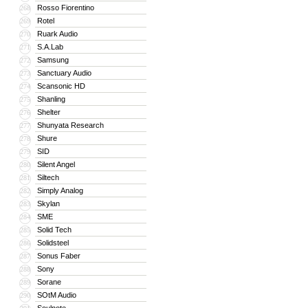
Rosso Fiorentino
268
Rotel
269
Ruark Audio
270
S.A.Lab
271
Samsung
272
Sanctuary Audio
273
Scansonic HD
274
Shanling
275
Shelter
276
Shunyata Research
277
Shure
278
SID
279
Silent Angel
280
Siltech
281
Simply Analog
282
Skylan
283
SME
284
Solid Tech
285
Solidsteel
286
Sonus Faber
287
Sony
288
Sorane
289
SOtM Audio
290