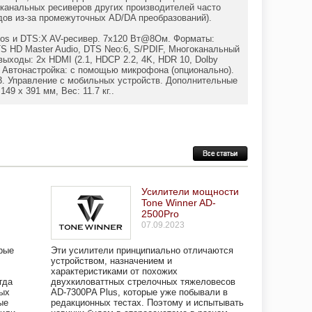
оканальных ресиверов других производителей часто
дов из-за промежуточных AD/DA преобразований).
Atmos и DTS:X AV-ресивер. 7х120 Вт@8Ом. Форматы:
 DTS HD Master Audio, DTS Neo:6, S/PDIF, Многоканальный
выходы: 2x HDMI (2.1, HDCP 2.2, 4K, HDR 10, Dolby
B. Автонастройка: с помощью микрофона (опционально).
. Управление с мобильных устройств. Дополнительные
9 x 391 мм, Вес: 11.7 кг..
Усилители мощности
Tone Winner AD-
2500Pro
07.09.2023
рые
Эти усилители принципиально отличаются
устройством, назначением и
характеристиками от похожих
гда
двухкиловаттных стрелочных тяжеловесов
ых
AD-7300PA Plus, которые уже побывали в
ые
редакционных тестах. Поэтому и испытывать