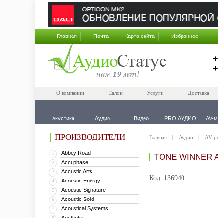
Главная
Почта
Карта сайта
Избранное
+
+
О компании
Салон
Услуги
Доставка
Акустика
Аудио
Видео
PRO АУДИО
AV-м
ПРОИЗВОДИТЕЛИ
Главная
Аудио
AV р
Abbey Road
1
TONE WINNER A
Accuphase
2
Accustic Arts
3
Код: 136940
Acoustic Energy
4
Acoustic Signature
5
Acoustic Solid
6
Acoustical Systems
7
Aesthetix
8