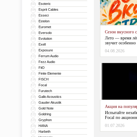
Esoteric
103
Esprit Cables
104
Esseci
105
Estelon
106
Euromet
107
Сезон вкусного 
Eversolo
108
Лето — время лё
Evolution
109
звучит особенно 
Exell
110
Exposure
111
04.08.2026
Ferrum Audio
112
Fezz Audio
113
FiiO
114
Finite Elemente
115
FISCH
116
Focal
117
Furutech
118
Gallo Acoustics
119
Gauder Akustik
120
Акция на популяр
Gold Note
121
Испытайте незаб
Goldring
122
Focal по акционн
Gryphon
123
01.07.2026
HANA
124
Harbeth
125