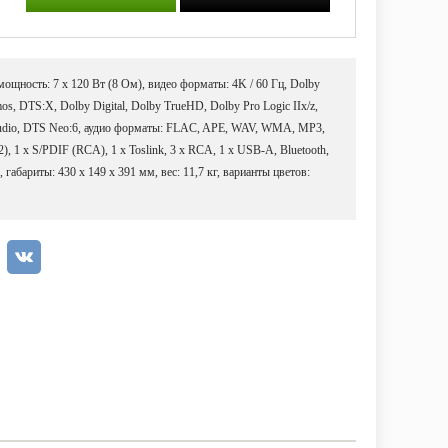
ощность: 7 x 120 Вт (8 Ом), видео форматы: 4K / 60 Гц, Dolby
s, DTS:X, Dolby Digital, Dolby TrueHD, Dolby Pro Logic IIx/z,
udio, DTS Neo:6, аудио форматы: FLAC, APE, WAV, WMA, MP3,
, 1 х S/PDIF (RCA), 1 х Toslink, 3 х RCA, 1 х USB-A, Bluetooth,
габариты: 430 x 149 x 391 мм, вес: 11,7 кг, варианты цветов: