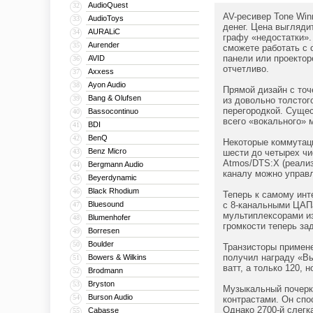
AudioQuest
32
AV-ресивер Tone Win
AudioToys
33
денег. Цена выгляди
AURALiC
34
графу «недостатки».
Aurender
35
сможете работать с 
панели или проектор
AVID
36
отчетливо.
Axxess
37
Ayon Audio
38
Прямой дизайн с точ
Bang & Olufsen
39
из довольно толстог
перегородкой. Сущес
Bassocontinuo
40
всего «вокального» 
BDI
41
BenQ
42
Некоторые коммутаци
Benz Micro
43
шести до четырех чи
Atmos/DTS:X (реализ
Bergmann Audio
44
каналу можно управл
Beyerdynamic
45
Black Rhodium
46
Теперь к самому ин
Bluesound
с 8-канальными ЦАПа
47
мультиплексорами из
Blumenhofer
48
громкости теперь з
Borresen
49
Boulder
50
Транзисторы примен
получил награду «Вы
Bowers & Wilkins
51
ватт, а только 120,
Brodmann
52
Bryston
53
Музыкальный почерк 
Burson Audio
54
контрастами. Он спо
Однако 2700-й слегк
Cabasse
55