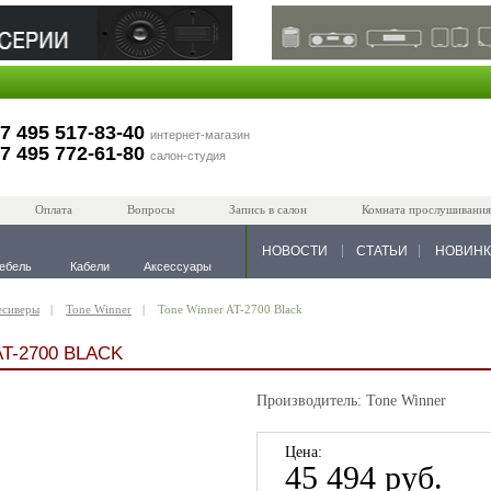
7 495 517-83-40
интернет-магазин
7 495 772-61-80
салон-студия
Оплата
Вопросы
Запись в салон
Комната прослушивания
НОВОСТИ
СТАТЬИ
НОВИН
ебель
Кабели
Аксессуары
есиверы
Tone Winner
Tone Winner AT-2700 Black
T-2700 BLACK
Производитель: Tone Winner
Цена:
45 494 руб.