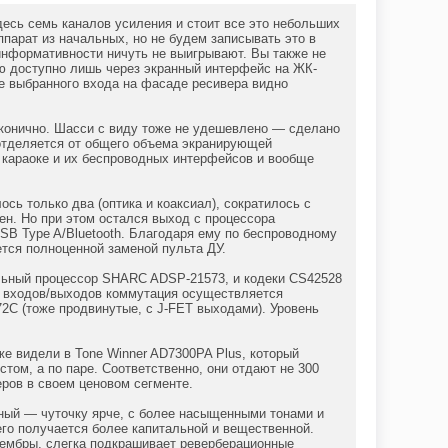
десь семь каналов усиления и стоит все это небольших
ппарат из начальных, но не будем записывать это в
 информативности ничуть не выигрывают. Вы также не
ню доступно лишь через экранный интерфейс на ЖК-
ие выбранного входа на фасаде ресивера видно
аконично. Шасси с виду тоже не удешевлено — сделано
 отделяется от общего объема экранирующей
 караоке и их беспроводных интерфейсов и вообще
ь только два (оптика и коаксиал), сократилось с
ен. Но при этом остался выход с процессора
USB Type A/Bluetooth. Благодаря ему по беспроводному
тся полноценной заменой пульта ДУ.
льный процессор SHARC ADSP-21573, и кодеки CS42528
ых входов/выходов коммутация осуществляется
2C (тоже продвинутые, с J-FET выходами). Уровень
е видели в Tone Winner AD7300PA Plus, который
том, а по паре. Соответственно, они отдают не 300
еров в своем ценовом сегменте.
ный — чуточку ярче, с более насыщенными тонами и
его получается более капитальной и вещественной.
тембры, слегка подкрашивает реверберационные