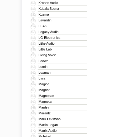
Kronos Audio
150
Kubala Sosna
151
Kuzma
152
Lavardin
153
LEAK
154
Legacy Audio
155
LG Electronics
156
Lithe Audio
157
Little Lab
158
Living Voice
159
Loewe
160
Lumin
161
Luxman
162
Lyra
163
Magico
164
Magnat
165
Magnepan
166
Magnetar
167
Manley
168
Marantz
169
Mark Levinson
170
Martin Logan
171
Matrix Audio
172
McIntosh
173