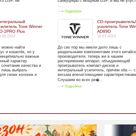
го DSP, ни
сабвуферы с мощным DSP, и мы не упус
...
Подробнее
нтегральный
CD-проигрыватель
силитель Tone Winner
усилитель Tone Wi
D-2PRO Plus
AD89D
9.08.2023
18.07.2023
r можно найти
До сих пор мы имели дело лишь с
ус и кошелёк, но у
раздельными компонентами этого китайск
ринципиально важные
производителя, теперь же в нашем
нный характер
распоряжении аппарат, объединяющий
 сочетание качества и
проигрыватель компакт-дисков и
я лишь выбрать
интегральный усилитель, причём оба — с
для своих колонок и
весьма впечатляющими характеристикам
Слушаем во всех ре�...
Подробнее