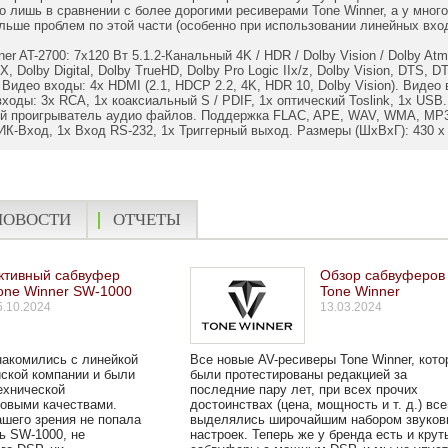
 лишь в сравнении с более дорогими ресиверами Tone Winner, а у мног
ьше проблем по этой части (особенно при использовании линейных вхо
ner AT-2700: 7х120 Вт 5.1.2-Канальный 4K / HDR / Dolby Vision / Dolby 
, Dolby Digital, Dolby TrueHD, Dolby Pro Logic IIx/z, Dolby Vision, DTS,
идео входы: 4x HDMI (2.1, HDCP 2.2, 4K, HDR 10, Dolby Vision). Видео 
 входы: 3x RCA, 1x коаксиальный S / PDIF, 1x оптический Toslink, 1х US
ный проигрыватель аудио файлов. Поддержка FLAC, APE, WAV, WMA, MP3
К-Вход, 1x Вход RS-232, 1x Триггерный выход. Размеры (ШхВхГ): 430 x 14
НОВОСТИ
ОТЧЕТЫ
ктивный сабвуфер
Обзор сабвуферов
one Winner SW-1000
Tone Winner
5.10.2024
13.03.2024
накомились с линейкой
Все новые AV-ресиверы Tone Winner, кото
йской компании и были
были протестированы редакцией за
ехнической
последние пару лет, при всех прочих
ковыми качествами.
достоинствах (цена, мощность и т. д.) все
ашего зрения не попала
выделялись широчайшим набором звуков
ь SW-1000, не
настроек. Теперь же у бренда есть и крут