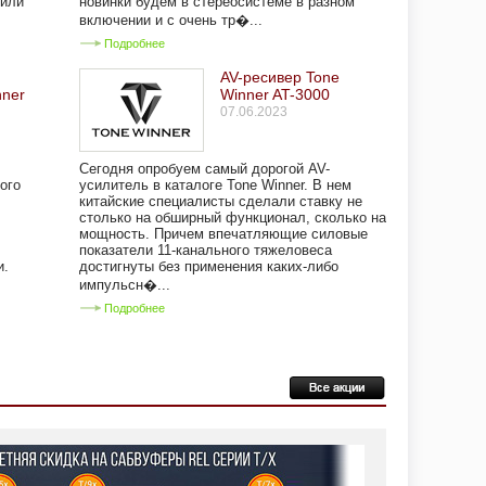
тили
новинки будем в стереосистеме в разном
включении и c очень тр�...
Подробнее
/
AV-ресивер Tone
nner
Winner AT-3000
07.06.2023
Сегодня опробуем самый дорогой AV-
ого
усилитель в каталоге Tone Winner. В нем
китайские специалисты сделали ставку не
столько на обширный функционал, сколько на
мощность. Причем впечатляющие силовые
показатели 11-канального тяжеловеса
и.
достигнуты без применения каких-либо
импульсн�...
Подробнее