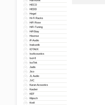
Harmonix
126
HECO
127
HEDD
128
Hegel
129
Hi-Fi Racks
130
HiFi Rose
131
HiFi-Tuning
132
HiFiStay
133
Hisense
134
iFi Audio
135
Inakustik
136
IOTAVX
137
IsoAcoustics
138
Isol-8
139
IsoTek
140
Jadis
141
Jico
142
JL Audio
143
JVC
144
Karan Acoustics
145
Kauber
146
KEF
147
Klipsch
148
Krell
149