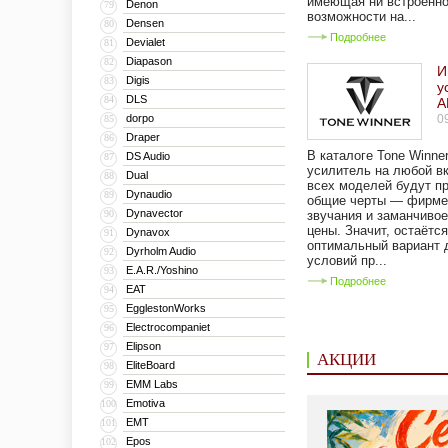
имеющая ни встроенно
Denon
79
возможности на...
Densen
80
Подробнее
Devialet
81
Diapason
82
И
Digis
83
у
DLS
84
A
dorpo
0
85
Draper
86
В каталоге Tone Winne
DS Audio
87
усилитель на любой вк
Dual
88
всех моделей будут п
Dynaudio
89
общие черты — фирме
Dynavector
90
звучания и заманчивое
цены. Значит, остаётс
Dynavox
91
оптимальный вариант 
Dyrholm Audio
92
условий пр...
E.A.R./Yoshino
93
Подробнее
EAT
94
EgglestonWorks
95
Electrocompaniet
96
Elipson
97
АКЦИИ
EliteBoard
98
EMM Labs
99
Emotiva
100
EMT
101
Epos
102