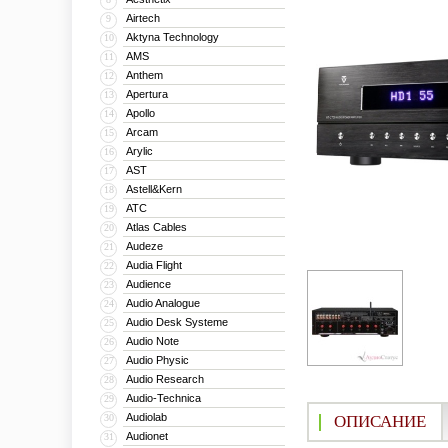
Airtech
9
Aktyna Technology
10
AMS
11
Anthem
12
Apertura
13
Apollo
14
Arcam
15
Arylic
16
AST
17
Astell&Kern
18
ATC
19
Atlas Cables
20
Audeze
21
Audia Flight
22
Audience
23
Audio Analogue
24
Audio Desk Systeme
25
Audio Note
26
Audio Physic
27
Audio Research
28
Audio-Technica
29
Audiolab
30
ОПИСАНИЕ
Audionet
31