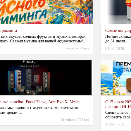
стриминга
Самые популя
гких вкусов, сочных фруктов и музыки, которая
Летняя скидка
ярко. Свежая музыка для вашей аудиосистемы!...
до 31 июля...
Прочитано:
84 раз
01.07.2026
ные линейки Focal Theva, Aria Evo X, Vestia
С 15 июня 202
позиции HI-F
ываемые эмоции с акустическими системами
ым ценам....
Специальное п
обновить свое
Прочитано:
795 раз
11.06.2026