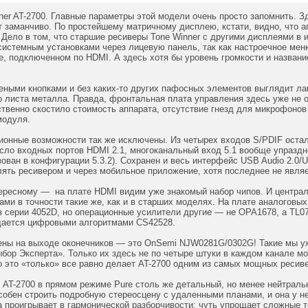
ner AT-2700. Главные параметры этой модели очень просто запомнить. З
т заманчиво. По простейшему матричному дисплею, кстати, видно, что а
 Дело в том, что старшие ресиверы Tone Winner с другими дисплеями в
системным установками через лицевую панель, так как настроечное ме
е, подключенном по HDMI. А здесь хотя бы уровень громкости и назван
еными кнопками и без каких-то других пафосных элементов выглядит л
о листа металла. Правда, фронтальная плата управления здесь уже не
твенно скостило стоимость аппарата, отсутствие гнезд для микрофонов
модуля.
онные возможности так же исключены. Из четырех входов S/PDIF осталос
сло входных портов HDMI 2.1, многоканальный вход 5.1 вообще упраздн
ован в конфигурации 5.3.2). Сохранен и весь интерфейс USB Audio 2.0/
ять ресивером и через мобильное приложение, хотя последнее не являе
тересному — на плате HDMI видим уже знакомый набор чипов. И центра
ми в точности такие же, как и в старших моделях. На плате аналогов
 серии 4052D, но операционные усилители другие — не OPA1678, а TL07
адается цифровыми алгоритмами CS42528.
ены на выходе оконечников — это OnSemi NJW0281G/0302G! Такие мы уж
бор Эксперта». Только их здесь не по четыре штуки в каждом канале мос
 но это «только» все равно делает AT-2700 одним из самых мощных ресив
AT-2700 в прямом режиме Pure столь же детальный, но менее нейтраль
собен строить подробную стереосцену с удаленными планами, и она у н
а проигрывает в гармонической разборчивости: чуть упрощает сложные 