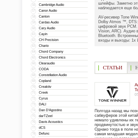
шлейфы. Заметно это
Cambridge Audio
56
наблюдается еще бол
Canor Audio
57
Canton
58
AV-ресивер Tone Win
Dolby Atmos ™, DTS:X
Cardas Audio
59
цифровой звук PCM. В
Cary Audio
60
Vision, ARC). Аудио
Cayin
61
Bluetooth. Встроен
CH Precision
входы и выходы: 1x И
62
Chario
63
Chord Company
64
Chord Electronics
65
Clearaudio
66
СТАТЬИ
CODA
67
Constellation Audio
68
Copland
69
А
Creaktiv
70
T
Creek
71
0
Cyrus
72
DALI
73
Dan D’Agostino
74
Полгода назад мы поз
сабвуферов этой кита
darTZeel
75
немало удивлены их т
Davis Acoustics
76
продвинутостью и зву
dCS
77
Однако тогда в поле н
Defunc
самая младшая модел
78