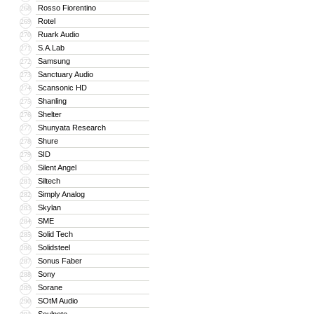
Rosso Fiorentino
268
Rotel
269
Ruark Audio
270
S.A.Lab
271
Samsung
272
Sanctuary Audio
273
Scansonic HD
274
Shanling
275
Shelter
276
Shunyata Research
277
Shure
278
SID
279
Silent Angel
280
Siltech
281
Simply Analog
282
Skylan
283
SME
284
Solid Tech
285
Solidsteel
286
Sonus Faber
287
Sony
288
Sorane
289
SOtM Audio
290