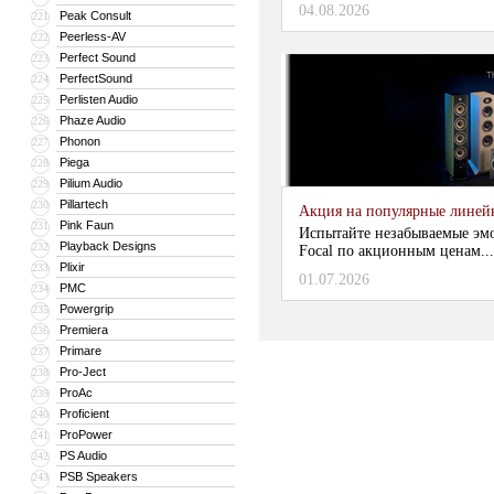
04.08.2026
Peak Consult
221
Peerless-AV
222
Perfect Sound
223
PerfectSound
224
Perlisten Audio
225
Phaze Audio
226
Phonon
227
Piega
228
Pilium Audio
229
Pillartech
230
Акция на популярные линейки
Pink Faun
231
Испытайте незабываемые эм
Playback Designs
232
Focal по акционным ценам...
Plixir
233
01.07.2026
PMC
234
Powergrip
235
Premiera
236
Primare
237
Pro-Ject
238
ProAc
239
Proficient
240
ProPower
241
PS Audio
242
PSB Speakers
243