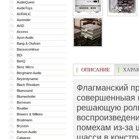
AudioQuest
32
AudioToys
33
AURALiC
34
Aurender
35
AVID
36
Axxess
37
Ayon Audio
38
Bang & Olufsen
39
Bassocontinuo
40
BDI
41
BenQ
42
Benz Micro
43
ОПИСАНИЕ
ХАРА
Bergmann Audio
44
Beyerdynamic
45
Black Rhodium
Флагманский пре
46
Bluesound
47
совершенныая к
Blumenhofer
48
Borresen
49
решающую роль 
Boulder
50
Bowers & Wilkins
51
воспроизведени
Brodmann
52
помехам из-за 
Bryston
53
Burson Audio
54
шасси в констр
Cabasse
55