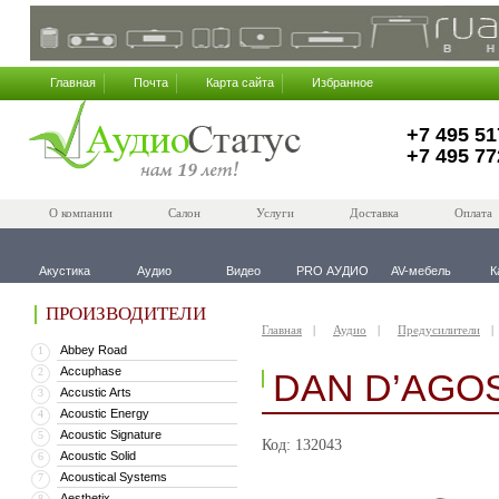
Главная
Почта
Карта сайта
Избранное
+7 495 51
+7 495 77
О компании
Салон
Услуги
Доставка
Оплата
Акустика
Аудио
Видео
PRO АУДИО
AV-мебель
К
ПРОИЗВОДИТЕЛИ
Главная
Аудио
Предусилители
Abbey Road
1
Accuphase
2
DAN D’AGO
Accustic Arts
3
Acoustic Energy
4
Acoustic Signature
5
Код: 132043
Acoustic Solid
6
Acoustical Systems
7
Aesthetix
8