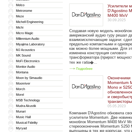
Melco
174
Усилители 
D’Agostino
Metronome
175
M400 MxV
Meze
176
30.09.2025
Michell Engineering
177
Michi
178
Создавая новую модель моноблок
Micro Magic
179
американский аудио гуру решал д
Millennium Audio
180
взаимоисключающие задачи: сдел
предельно компактными и одновр
Miyajima Laboratory
181
как можно более мощными. Для э
MJ Acoustics
182
изменена конструкция силового
MK Sound
183
трансформатора (прирост мощнос
MoFi Electronics
184
тех же габа�...
Monitor Audio
185
Подробнее
Montana
186
Оконечники 
Moon by Simaudio
187
Momentum 
Moonriver
188
Mono и S25
Morch
189
обновленно
Morel
190
и сверхбыс
MSB Technology
191
транзистор
Mudra Akustik
05.05.2023
192
Munari
193
Компания D'Agostino обновила сво
Music Hall
усилители Momentum. Две новинк
194
моноблок Momentum M400 MxV Mo
Musical Fidelity
195
стереооконечник Momentum S250 
Myryad
196
выпущены в тех же корпусах, что