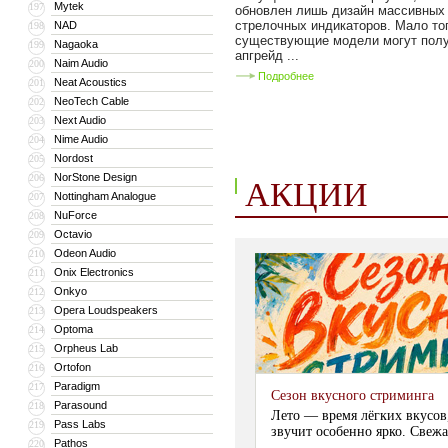
Mytek
197
обновлен лишь дизайн массивных
стрелочных индикаторов. Мало тог
NAD
198
существующие модели могут пол
Nagaoka
199
апгрейд ...
Naim Audio
200
Подробнее
Neat Acoustics
201
NeoTech Cable
202
Next Audio
203
Nime Audio
204
Nordost
205
NorStone Design
206
АКЦИИ
Nottingham Analogue
207
NuForce
208
Octavio
209
Odeon Audio
210
Onix Electronics
211
Onkyo
212
Opera Loudspeakers
213
Optoma
214
Orpheus Lab
215
Ortofon
216
Paradigm
217
Сезон вкусного стриминга
Parasound
218
Лето — время лёгких вкусов
Pass Labs
219
звучит особенно ярко. Свежа
Pathos
220