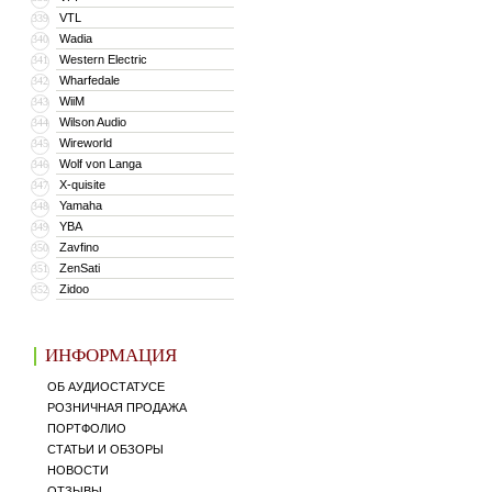
VTL
339
Wadia
340
Western Electric
341
Wharfedale
342
WiiM
343
Wilson Audio
344
Wireworld
345
Wolf von Langa
346
X-quisite
347
Yamaha
348
YBA
349
Zavfino
350
ZenSati
351
Zidoo
352
ИНФОРМАЦИЯ
ОБ АУДИОСТАТУСЕ
РОЗНИЧНАЯ ПРОДАЖА
ПОРТФОЛИО
СТАТЬИ И ОБЗОРЫ
НОВОСТИ
ОТЗЫВЫ