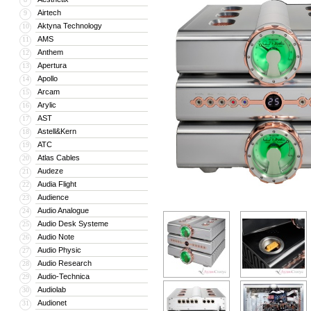
Airtech
9
Aktyna Technology
10
AMS
11
Anthem
12
Apertura
13
Apollo
14
Arcam
15
Arylic
16
AST
17
Astell&Kern
18
ATC
19
Atlas Cables
20
Audeze
21
Audia Flight
22
Audience
23
Audio Analogue
24
Audio Desk Systeme
25
Audio Note
26
Audio Physic
27
Audio Research
28
Audio-Technica
29
Audiolab
30
Audionet
31