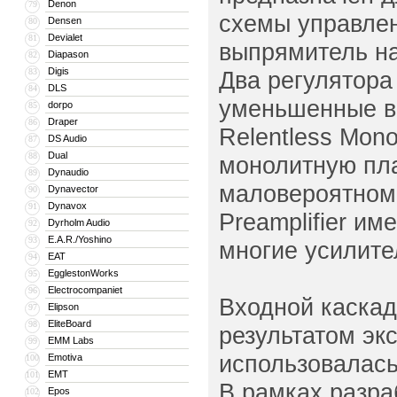
Denon
79
схемы управле
Densen
80
Devialet
81
выпрямитель на
Diapason
82
Digis
83
Два регулятора
DLS
84
уменьшенные ве
dorpo
85
Draper
86
Relentless Mon
DS Audio
87
Dual
88
монолитную пла
Dynaudio
89
маловероятном 
Dynavector
90
Dynavox
91
Preamplifier им
Dyrholm Audio
92
E.A.R./Yoshino
93
многие усилите
EAT
94
EgglestonWorks
95
Electrocompaniet
96
Входной каска
Elipson
97
EliteBoard
98
результатом эк
EMM Labs
99
использовалась
Emotiva
100
EMT
101
В рамках разра
Epos
102