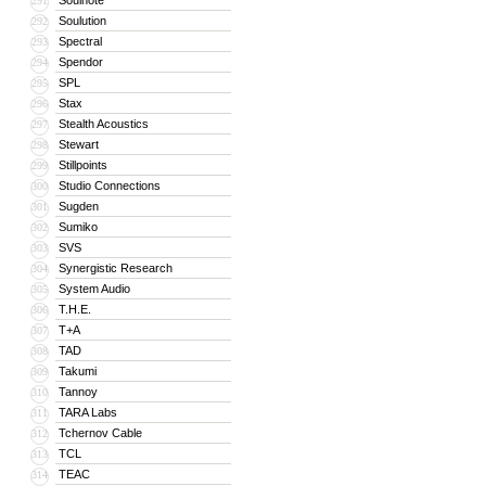
Soulnote
291
Soulution
292
Spectral
293
Spendor
294
SPL
295
Stax
296
Stealth Acoustics
297
Stewart
298
Stillpoints
299
Studio Connections
300
Sugden
301
Sumiko
302
SVS
303
Synergistic Research
304
System Audio
305
T.H.E.
306
T+A
307
TAD
308
Takumi
309
Tannoy
310
TARA Labs
311
Tchernov Cable
312
TCL
313
TEAC
314