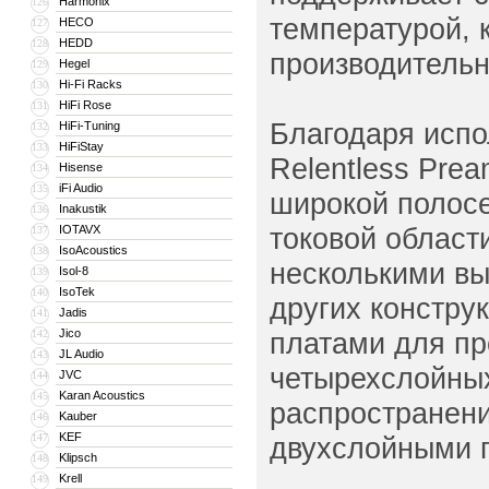
Harmonix
126
температурой, 
HECO
127
HEDD
128
производительн
Hegel
129
Hi-Fi Racks
130
HiFi Rose
131
Благодаря испо
HiFi-Tuning
132
HiFiStay
133
Relentless Pre
Hisense
134
iFi Audio
135
широкой полосе
Inakustik
136
токовой област
IOTAVX
137
IsoAcoustics
138
несколькими вы
Isol-8
139
IsoTek
140
других констру
Jadis
141
Jico
платами для пр
142
JL Audio
143
четырехслойных
JVC
144
Karan Acoustics
145
распространени
Kauber
146
KEF
147
двухслойными 
Klipsch
148
Krell
149