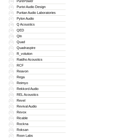
PurePower
244
Purist Audio Design
245
Puritan Audio Laboratories
246
Pylon Audio
247
Q Acoustics
248
QED
249
Qln
250
Quad
251
Quadraspire
252
R_volution
253
Raidho Acoustics
254
RCF
255
Reavon
256
Rega
257
Reimyo
258
Rekkord Audio
259
REL Acoustics
260
Revel
261
Revival Audio
262
Revox
263
Ricable
264
Rockna
265
Roksan
266
Roon Labs
267