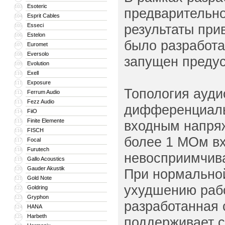
Esoteric
103
предварительн
Esprit Cables
104
результаты при
Esseci
105
Estelon
106
было разработа
Euromet
107
Eversolo
108
запущен предуси
Evolution
109
Exell
110
Exposure
111
Топология ауди
Ferrum Audio
112
Fezz Audio
113
дифференциальн
FiiO
114
Finite Elemente
115
входным напряж
FISCH
116
более 1 МОм вхо
Focal
117
Furutech
118
невосприимчива
Gallo Acoustics
119
Gauder Akustik
120
При нормальной
Gold Note
121
ухудшению рабо
Goldring
122
Gryphon
123
разработанная 
HANA
124
Harbeth
125
поддерживает с