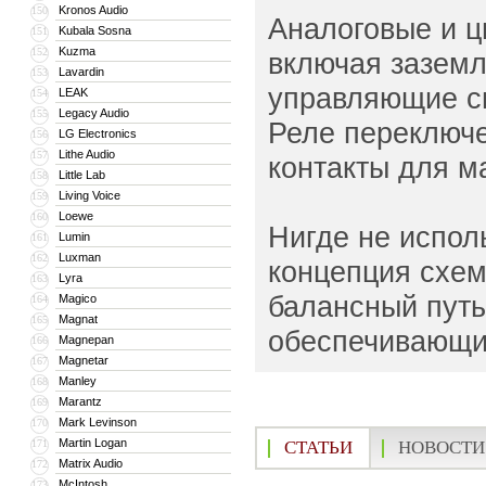
Kronos Audio
150
Аналоговые и ц
Kubala Sosna
151
Kuzma
152
включая зазем
Lavardin
153
управляющие си
LEAK
154
Legacy Audio
155
Реле переключе
LG Electronics
156
Lithe Audio
157
контакты для м
Little Lab
158
Living Voice
159
Loewe
160
Нигде не испол
Lumin
161
Luxman
162
концепция схем
Lyra
163
балансный путь
Magico
164
Magnat
165
обеспечивающий
Magnepan
166
Magnetar
167
Manley
168
Marantz
169
Mark Levinson
170
Martin Logan
171
СТАТЬИ
НОВОСТИ
Matrix Audio
172
McIntosh
173