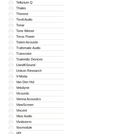
Tellurium Q
315
Thales
316
Thorens
317
Tivoli Audio
318
Tonar
319
Tone Winner
320
Torus Power
321
Totem Acoustic
322
Trafomatic Audio
323
Transrotor
324
Tsakiridis Devices
325
UandKSound
326
Unison Research
327
V-Moda
328
Van Den Hul
329
Velodyne
330
Vicoustic
331
Vienna Acoustics
332
ViewScreen
333
Vincent
334
Vitus Audio
335
Vividstorm
336
Voxmodule
337
VPI
338