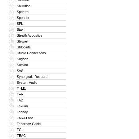
Soulnote
291
Soulution
292
Spectral
293
Spendor
294
SPL
295
Stax
296
Stealth Acoustics
297
Stewart
298
Stillpoints
299
Studio Connections
300
Sugden
301
Sumiko
302
SVS
303
Synergistic Research
304
System Audio
305
T.H.E.
306
T+A
307
TAD
308
Takumi
309
Tannoy
310
TARA Labs
311
Tchernov Cable
312
TCL
313
TEAC
314