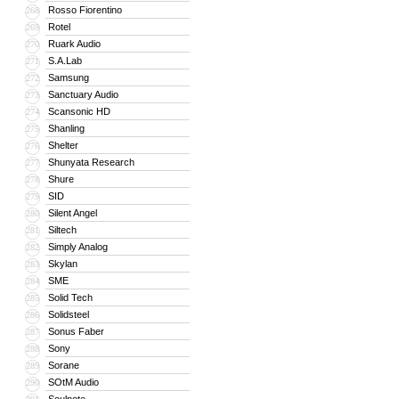
Rosso Fiorentino
268
Rotel
269
Ruark Audio
270
S.A.Lab
271
Samsung
272
Sanctuary Audio
273
Scansonic HD
274
Shanling
275
Shelter
276
Shunyata Research
277
Shure
278
SID
279
Silent Angel
280
Siltech
281
Simply Analog
282
Skylan
283
SME
284
Solid Tech
285
Solidsteel
286
Sonus Faber
287
Sony
288
Sorane
289
SOtM Audio
290