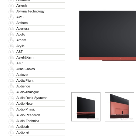
Airtech
9
Aktyna Technology
10
AMS
11
Anthem
12
Apertura
13
Apollo
14
Arcam
15
Arylic
16
AST
17
Astell&Kern
18
ATC
19
Atlas Cables
20
Audeze
21
Audia Flight
22
Audience
23
Audio Analogue
24
Audio Desk Systeme
25
Audio Note
26
Audio Physic
27
Audio Research
28
Audio-Technica
29
Audiolab
30
Audionet
31