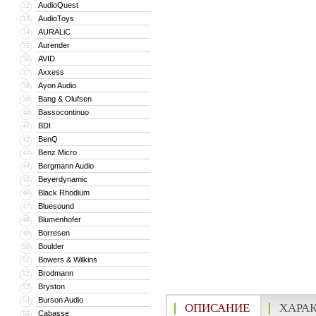
AudioQuest
32
AudioToys
33
AURALiC
34
Aurender
35
AVID
36
Axxess
37
Ayon Audio
38
Bang & Olufsen
39
Bassocontinuo
40
BDI
41
BenQ
42
Benz Micro
43
Bergmann Audio
44
Beyerdynamic
45
Black Rhodium
46
Bluesound
47
Blumenhofer
48
Borresen
49
Boulder
50
Bowers & Wilkins
51
Brodmann
52
Bryston
53
Burson Audio
54
ОПИСАНИЕ
ХАРА
Cabasse
55