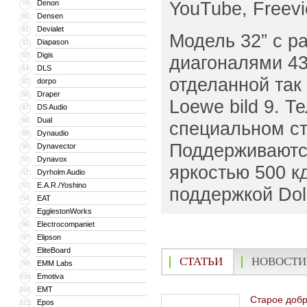
YouTube, Freev
Denon
79
Densen
80
Devialet
81
Модель 32” с р
Diapason
82
Digis
83
диагоналями 43″
DLS
84
отделанной так
dorpo
85
Draper
86
Loewe bild 9. Т
DS Audio
87
Dual
88
специальном ст
Dynaudio
89
Поддерживаются
Dynavector
90
Dynavox
91
яркостью 500 к
Dyrholm Audio
92
E.A.R./Yoshino
93
поддержкой Dol
EAT
94
EgglestonWorks
95
Electrocompaniet
96
Elipson
97
EliteBoard
98
СТАТЬИ
НОВОСТИ
EMM Labs
99
Emotiva
100
EMT
101
Старое доб
Epos
102