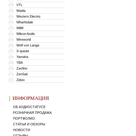
VTL
339
Wadia
340
Western Electric
341
Wharfedale
342
WiiM
343
Wilson Audio
344
Wireworld
345
Wolf von Langa
346
X-quisite
347
Yamaha
348
YBA
349
Zavfino
350
ZenSati
351
Zidoo
352
ИНФОРМАЦИЯ
ОБ АУДИОСТАТУСЕ
РОЗНИЧНАЯ ПРОДАЖА
ПОРТФОЛИО
СТАТЬИ И ОБЗОРЫ
НОВОСТИ
ОТЗЫВЫ