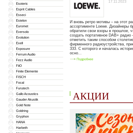
17.11.2023
Esoteric
103
Esprit Cables
104
Esseci
105
Estelon
106
И вновь ретро мотивы – на этот ра
ассортименте Loewe. Дизайнеры б
Euromet
107
обратили свои взоры в прошлое, 
Eversolo
108
создать портативное DAB+ радио 
Evolution
109
отметить таким способом столетие
Exell
110
фирменного радиоустройства, пр
333. С которого и началась истори
Exposure
111
осно...
Ferrum Audio
112
Подробнее
Fezz Audio
113
FiiO
114
Finite Elemente
115
FISCH
116
Focal
117
Furutech
118
АКЦИИ
Gallo Acoustics
119
Gauder Akustik
120
Gold Note
121
Goldring
122
Gryphon
123
HANA
124
Harbeth
125