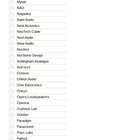
Mytek
197
NAD
198
Nagaoka
199
Naim Audio
200
Neat Acoustics
201
NeoTech Cable
202
Next Audio
203
Nime Audio
204
Nordost
205
NorStone Design
206
Nottingham Analogue
207
NuForce
208
Octavio
209
Odeon Audio
210
Onix Electronics
211
Onkyo
212
Opera Loudspeakers
213
Optoma
214
Orpheus Lab
215
Ortofon
216
Paradigm
217
Parasound
218
Pass Labs
219
Pathos
220