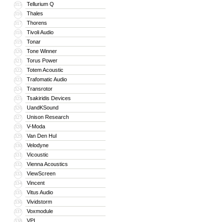
Tellurium Q
315
Thales
316
Thorens
317
Tivoli Audio
318
Tonar
319
Tone Winner
320
Torus Power
321
Totem Acoustic
322
Trafomatic Audio
323
Transrotor
324
Tsakiridis Devices
325
UandKSound
326
Unison Research
327
V-Moda
328
Van Den Hul
329
Velodyne
330
Vicoustic
331
Vienna Acoustics
332
ViewScreen
333
Vincent
334
Vitus Audio
335
Vividstorm
336
Voxmodule
337
VPI
338