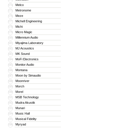
Melco
174
Metronome
175
Meze
176
Michell Engineering
177
Michi
178
Micro Magic
179
Millennium Audio
180
Miyajima Laboratory
181
MJ Acoustics
182
MK Sound
183
MoFi Electronics
184
Monitor Audio
185
Montana
186
Moon by Simaudio
187
Moonriver
188
Morch
189
Morel
190
MSB Technology
191
Mudra Akustik
192
Munari
193
Music Hall
194
Musical Fidelity
195
Myryad
196