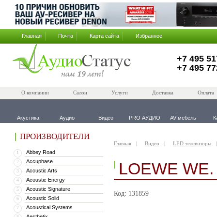
Главная
Почта
Карта сайта
Избранное
+7 495 51
+7 495 77
О компании
Салон
Услуги
Доставка
Оплата
Акустика
Аудио
Видео
PRO АУДИО
AV-мебель
К
ПРОИЗВОДИТЕЛИ
Главная
Видео
LED телевизоры
Abbey Road
1
Accuphase
2
LOEWE WE.
Accustic Arts
3
Acoustic Energy
4
Acoustic Signature
5
Код: 131859
Acoustic Solid
6
Acoustical Systems
7
Aesthetix
8