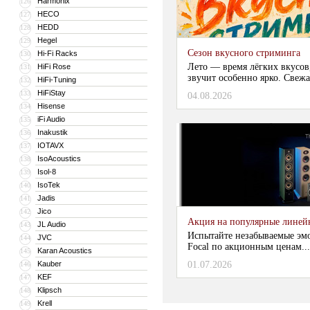
Harmonix
126
HECO
127
HEDD
128
Hegel
129
Сезон вкусного стриминга
Hi-Fi Racks
130
Лето — время лёгких вкусов
HiFi Rose
131
звучит особенно ярко. Свежа
HiFi-Tuning
132
HiFiStay
133
04.08.2026
Hisense
134
iFi Audio
135
Inakustik
136
IOTAVX
137
IsoAcoustics
138
Isol-8
139
IsoTek
140
Jadis
141
Jico
142
Акция на популярные линейки
JL Audio
143
Испытайте незабываемые эм
JVC
144
Focal по акционным ценам...
Karan Acoustics
145
Kauber
01.07.2026
146
KEF
147
Klipsch
148
Krell
149