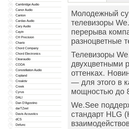
Cambridge Audio
56
Canor Audio
57
Молодежный су
Canton
58
телевизоры We.
Cardas Audio
59
Cary Audio
60
перерыва комп
Cayin
61
CH Precision
62
разноцветные т
Chario
63
Chord Company
64
Телевизоры We.
Chord Electronics
65
Clearaudio
66
двухцветными р
CODA
67
Constellation Audio
68
оттенках. Нови
Copland
69
— для этого в 
Creaktiv
70
Creek
71
мощностью до 8
Cyrus
72
DALI
73
We.See поддерж
Dan D’Agostino
74
darTZeel
75
стандарт HLG (
Davis Acoustics
76
dCS
77
взаимодействова
Defunc
78