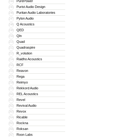
PurePower
244
Purist Audio Design
245
Puritan Audio Laboratories
246
Pylon Audio
247
Q Acoustics
248
QED
249
Qln
250
Quad
251
Quadraspire
252
R_volution
253
Raidho Acoustics
254
RCF
255
Reavon
256
Rega
257
Reimyo
258
Rekkord Audio
259
REL Acoustics
260
Revel
261
Revival Audio
262
Revox
263
Ricable
264
Rockna
265
Roksan
266
Roon Labs
267