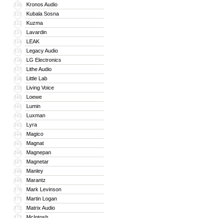
Kronos Audio
150
Kubala Sosna
151
Kuzma
152
Lavardin
153
LEAK
154
Legacy Audio
155
LG Electronics
156
Lithe Audio
157
Little Lab
158
Living Voice
159
Loewe
160
Lumin
161
Luxman
162
Lyra
163
Magico
164
Magnat
165
Magnepan
166
Magnetar
167
Manley
168
Marantz
169
Mark Levinson
170
Martin Logan
171
Matrix Audio
172
McIntosh
173