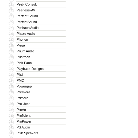
Peak Consult
221
Peerless-AV
222
Perfect Sound
223
PerfectSound
224
Perlisten Audio
225
Phaze Audio
226
Phonon
227
Piega
228
Pilium Audio
229
Pillartech
230
Pink Faun
231
Playback Designs
232
Plixir
233
PMC
234
Powergrip
235
Premiera
236
Primare
237
Pro-Ject
238
ProAc
239
Proficient
240
ProPower
241
PS Audio
242
PSB Speakers
243