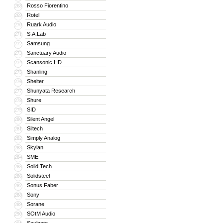
Rosso Fiorentino
268
Rotel
269
Ruark Audio
270
S.A.Lab
271
Samsung
272
Sanctuary Audio
273
Scansonic HD
274
Shanling
275
Shelter
276
Shunyata Research
277
Shure
278
SID
279
Silent Angel
280
Siltech
281
Simply Analog
282
Skylan
283
SME
284
Solid Tech
285
Solidsteel
286
Sonus Faber
287
Sony
288
Sorane
289
SOtM Audio
290