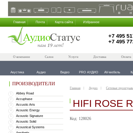
Главная
Почта
Карта сайта
Избранное
+7 495 51
+7 495 77
О компании
Салон
Услуги
Доставка
Оплата
Акустика
Аудио
Видео
PRO АУДИО
AV-мебель
К
ПРОИЗВОДИТЕЛИ
Главная
Аудио
Сетевые проигрыв
Abbey Road
1
Accuphase
2
HIFI ROSE 
Accustic Arts
3
Acoustic Energy
4
Acoustic Signature
5
Код: 128026
Acoustic Solid
6
Acoustical Systems
7
Aesthetix
8