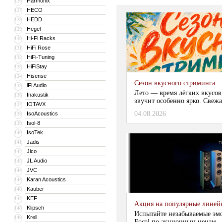
Harmonix
126
HECO
127
HEDD
128
Hegel
129
Hi-Fi Racks
130
HiFi Rose
131
HiFi-Tuning
132
HiFiStay
133
Hisense
134
Сезон вкусного стриминга
iFi Audio
135
Лето — время лёгких вкусов
Inakustik
136
звучит особенно ярко. Свежа
IOTAVX
137
04.08.2026
IsoAcoustics
138
Isol-8
139
IsoTek
140
Jadis
141
Jico
142
JL Audio
143
JVC
144
Karan Acoustics
145
Kauber
146
KEF
147
Акция на популярные линейки
Klipsch
148
Испытайте незабываемые эм
Krell
149
Focal по акционным ценам...