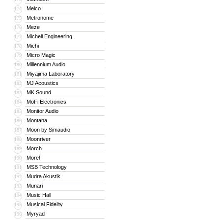
Melco
174
Metronome
175
Meze
176
Michell Engineering
177
Michi
178
Micro Magic
179
Millennium Audio
180
Miyajima Laboratory
181
MJ Acoustics
182
MK Sound
183
MoFi Electronics
184
Monitor Audio
185
Montana
186
Moon by Simaudio
187
Moonriver
188
Morch
189
Morel
190
MSB Technology
191
Mudra Akustik
192
Munari
193
Music Hall
194
Musical Fidelity
195
Myryad
196