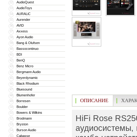
AudioQuest
32
AudioToys
33
AURALiC
34
Aurender
35
AVID
36
Axxess
37
Ayon Audio
38
Bang & Olufsen
39
Bassocontinuo
40
BDI
41
BenQ
42
Benz Micro
43
Bergmann Audio
44
Beyerdynamic
45
Black Rhodium
46
Bluesound
47
Blumenhofer
48
ОПИСАНИЕ
ХАРА
Borresen
49
Boulder
50
Bowers & Wilkins
51
HiFi Rose RS25
Brodmann
52
Bryston
53
аудиосистемы, 
Burson Audio
54
Cabasse
55