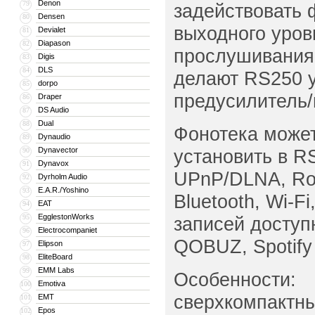
Denon
79
задействовать 
Densen
80
выходного уров
Devialet
81
Diapason
82
прослушивания 
Digis
83
DLS
84
делают RS250 
dorpo
85
предусилитель/
Draper
86
DS Audio
87
Dual
88
Фонотека может
Dynaudio
89
Dynavector
установить в R
90
Dynavox
91
UPnP/DLNA, Roo
Dyrholm Audio
92
E.A.R./Yoshino
93
Bluetooth, Wi-F
EAT
94
EgglestonWorks
95
записей доступ
Electrocompaniet
96
QOBUZ, Spotify
Elipson
97
EliteBoard
98
EMM Labs
99
Особенности:
Emotiva
100
сверхкомпактн
EMT
101
Epos
102