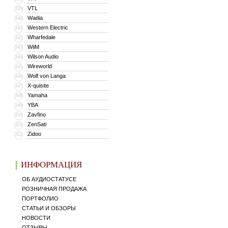
VTL
339
Wadia
340
Western Electric
341
Wharfedale
342
WiiM
343
Wilson Audio
344
Wireworld
345
Wolf von Langa
346
X-quisite
347
Yamaha
348
YBA
349
Zavfino
350
ZenSati
351
Zidoo
352
ИНФОРМАЦИЯ
ОБ АУДИОСТАТУСЕ
РОЗНИЧНАЯ ПРОДАЖА
ПОРТФОЛИО
СТАТЬИ И ОБЗОРЫ
НОВОСТИ
ОТЗЫВЫ