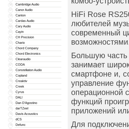
комбо-устройст
Cambridge Audio
56
Canor Audio
57
HiFi Rose RS25
Canton
58
Cardas Audio
любителей музы
59
Cary Audio
60
современный ци
Cayin
61
CH Precision
62
возможностями
Chario
63
Chord Company
64
Большую часть 
Chord Electronics
65
Clearaudio
66
занимает широк
CODA
67
Constellation Audio
68
смартфоне и, с
Copland
69
управление фун
Creaktiv
70
Creek
71
операционной с
Cyrus
72
DALI
73
функций проигр
Dan D’Agostino
74
приложений или
darTZeel
75
Davis Acoustics
76
dCS
77
Для подключени
Defunc
78