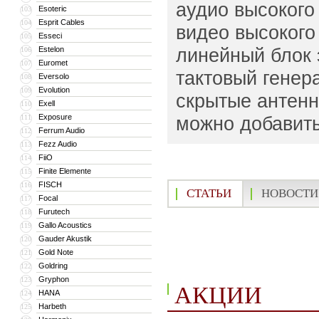
аудио высокого
Esoteric
103
Esprit Cables
104
видео высокого
Esseci
105
линейный блок 
Estelon
106
Euromet
107
тактовый генер
Eversolo
108
Evolution
109
скрытые антенн
Exell
110
Exposure
можно добавит
111
Ferrum Audio
112
Fezz Audio
113
FiiO
114
Finite Elemente
115
FISCH
116
СТАТЬИ
НОВОСТИ
Focal
117
Furutech
118
Gallo Acoustics
119
Gauder Akustik
120
Gold Note
121
Goldring
122
Gryphon
123
АКЦИИ
HANA
124
Harbeth
125