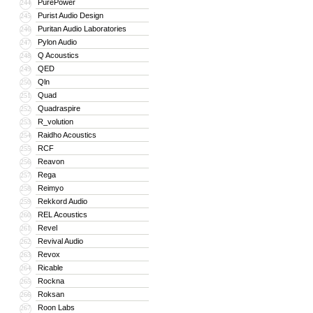
PurePower
244
Purist Audio Design
245
Puritan Audio Laboratories
246
Pylon Audio
247
Q Acoustics
248
QED
249
Qln
250
Quad
251
Quadraspire
252
R_volution
253
Raidho Acoustics
254
RCF
255
Reavon
256
Rega
257
Reimyo
258
Rekkord Audio
259
REL Acoustics
260
Revel
261
Revival Audio
262
Revox
263
Ricable
264
Rockna
265
Roksan
266
Roon Labs
267