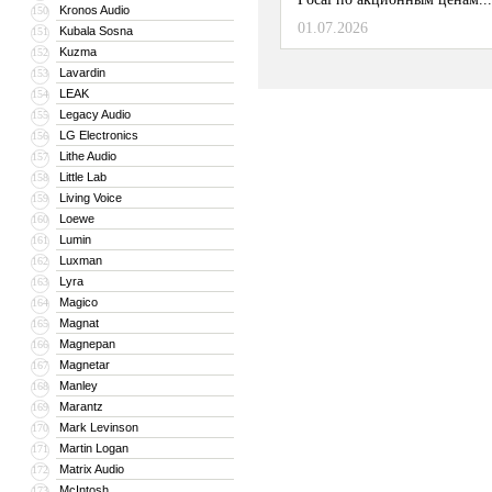
Kronos Audio
150
01.07.2026
Kubala Sosna
151
Kuzma
152
Lavardin
153
LEAK
154
Legacy Audio
155
LG Electronics
156
Lithe Audio
157
Little Lab
158
Living Voice
159
Loewe
160
Lumin
161
Luxman
162
Lyra
163
Magico
164
Magnat
165
Magnepan
166
Magnetar
167
Manley
168
Marantz
169
Mark Levinson
170
Martin Logan
171
Matrix Audio
172
McIntosh
173