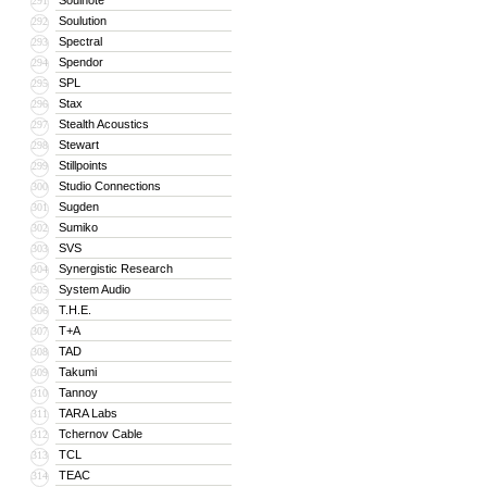
Soulnote
291
Soulution
292
Spectral
293
Spendor
294
SPL
295
Stax
296
Stealth Acoustics
297
Stewart
298
Stillpoints
299
Studio Connections
300
Sugden
301
Sumiko
302
SVS
303
Synergistic Research
304
System Audio
305
T.H.E.
306
T+A
307
TAD
308
Takumi
309
Tannoy
310
TARA Labs
311
Tchernov Cable
312
TCL
313
TEAC
314