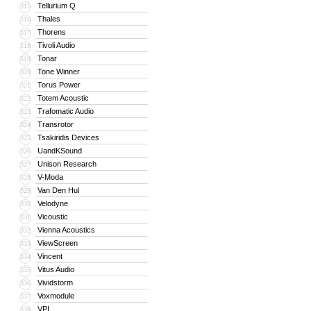
Tellurium Q
315
Thales
316
Thorens
317
Tivoli Audio
318
Tonar
319
Tone Winner
320
Torus Power
321
Totem Acoustic
322
Trafomatic Audio
323
Transrotor
324
Tsakiridis Devices
325
UandKSound
326
Unison Research
327
V-Moda
328
Van Den Hul
329
Velodyne
330
Vicoustic
331
Vienna Acoustics
332
ViewScreen
333
Vincent
334
Vitus Audio
335
Vividstorm
336
Voxmodule
337
VPI
338