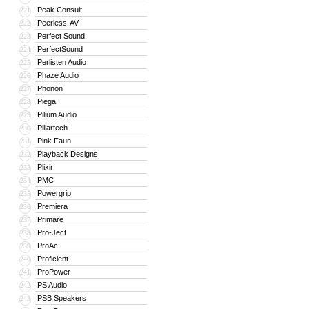
Peak Consult
221
Peerless-AV
222
Perfect Sound
223
PerfectSound
224
Perlisten Audio
225
Phaze Audio
226
Phonon
227
Piega
228
Pilium Audio
229
Pillartech
230
Pink Faun
231
Playback Designs
232
Plixir
233
PMC
234
Powergrip
235
Premiera
236
Primare
237
Pro-Ject
238
ProAc
239
Proficient
240
ProPower
241
PS Audio
242
PSB Speakers
243