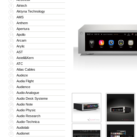
Airtech
9
Aktyna Technology
10
AMS
11
Anthem
12
Apertura
13
Apollo
14
Arcam
15
Arylic
16
AST
17
Astell&Kern
18
ATC
19
Atlas Cables
20
Audeze
21
Audia Flight
22
Audience
23
Audio Analogue
24
Audio Desk Systeme
25
Audio Note
26
Audio Physic
27
Audio Research
28
Audio-Technica
29
Audiolab
30
Audionet
31