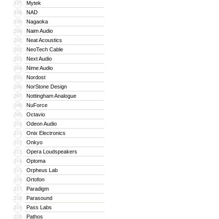
Mytek
197
NAD
198
Nagaoka
199
Naim Audio
200
Neat Acoustics
201
NeoTech Cable
202
Next Audio
203
Nime Audio
204
Nordost
205
NorStone Design
206
Nottingham Analogue
207
NuForce
208
Octavio
209
Odeon Audio
210
Onix Electronics
211
Onkyo
212
Opera Loudspeakers
213
Optoma
214
Orpheus Lab
215
Ortofon
216
Paradigm
217
Parasound
218
Pass Labs
219
Pathos
220