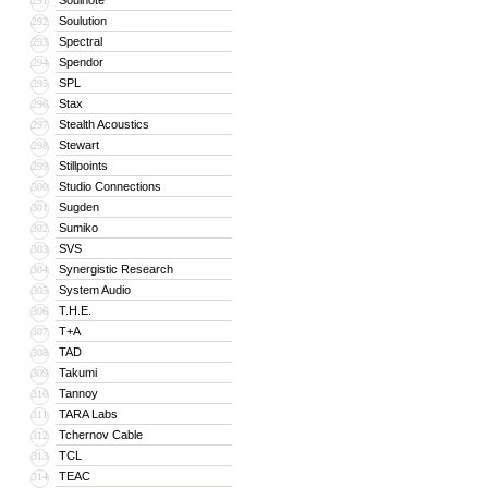
Soulnote
291
Soulution
292
Spectral
293
Spendor
294
SPL
295
Stax
296
Stealth Acoustics
297
Stewart
298
Stillpoints
299
Studio Connections
300
Sugden
301
Sumiko
302
SVS
303
Synergistic Research
304
System Audio
305
T.H.E.
306
T+A
307
TAD
308
Takumi
309
Tannoy
310
TARA Labs
311
Tchernov Cable
312
TCL
313
TEAC
314