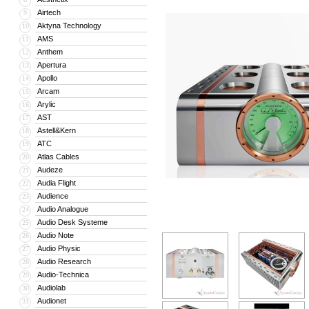
Airtech
9
Aktyna Technology
10
AMS
11
Anthem
12
Apertura
13
Apollo
14
Arcam
15
Arylic
16
AST
17
Astell&Kern
18
ATC
19
Atlas Cables
20
Audeze
21
Audia Flight
22
Audience
23
Audio Analogue
24
Audio Desk Systeme
25
Audio Note
26
Audio Physic
27
Audio Research
28
Audio-Technica
29
Audiolab
30
Audionet
31