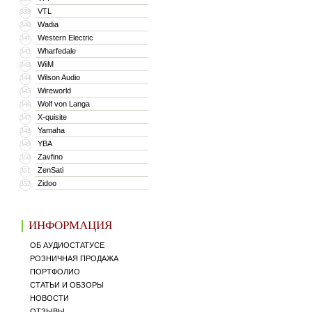
VTL
339
Wadia
340
Western Electric
341
Wharfedale
342
WiiM
343
Wilson Audio
344
Wireworld
345
Wolf von Langa
346
X-quisite
347
Yamaha
348
YBA
349
Zavfino
350
ZenSati
351
Zidoo
352
ИНФОРМАЦИЯ
ОБ АУДИОСТАТУСЕ
РОЗНИЧНАЯ ПРОДАЖА
ПОРТФОЛИО
СТАТЬИ И ОБЗОРЫ
НОВОСТИ
ОТЗЫВЫ