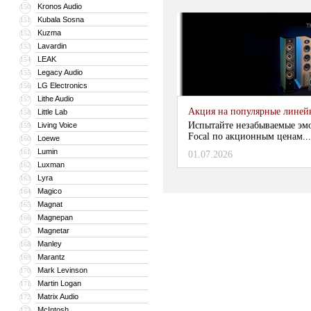
Kronos Audio
150
Kubala Sosna
151
Kuzma
152
Lavardin
153
LEAK
154
Legacy Audio
155
LG Electronics
156
Lithe Audio
157
Акция на популярные линейки
Little Lab
158
Испытайте незабываемые эм
Living Voice
159
Focal по акционным ценам...
Loewe
160
Lumin
161
01.07.2026
Luxman
162
Lyra
163
Magico
164
Magnat
165
Magnepan
166
Magnetar
167
Manley
168
Marantz
169
Mark Levinson
170
Martin Logan
171
Matrix Audio
172
McIntosh
173