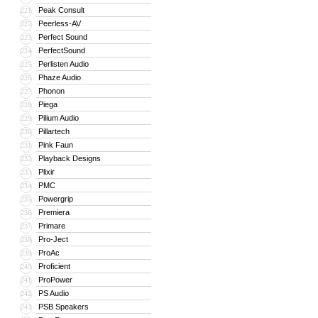
Peak Consult
221
Peerless-AV
222
Perfect Sound
223
PerfectSound
224
Perlisten Audio
225
Phaze Audio
226
Phonon
227
Piega
228
Pilium Audio
229
Pillartech
230
Pink Faun
231
Playback Designs
232
Plixir
233
PMC
234
Powergrip
235
Premiera
236
Primare
237
Pro-Ject
238
ProAc
239
Proficient
240
ProPower
241
PS Audio
242
PSB Speakers
243