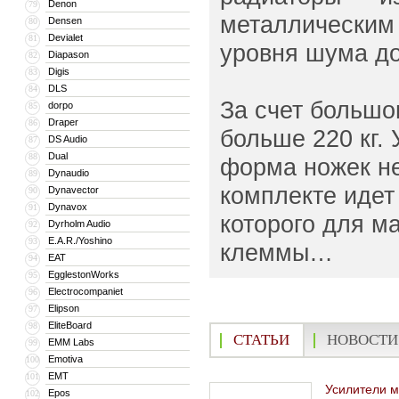
Denon
79
металлическим 
Densen
80
Devialet
81
уровня шума до
Diapason
82
Digis
83
DLS
84
За счет большо
dorpo
85
Draper
86
больше 220 кг.
DS Audio
87
Dual
88
форма ножек не
Dynaudio
89
комплекте идет
Dynavector
90
Dynavox
91
которого для м
Dyrholm Audio
92
E.A.R./Yoshino
93
клеммы…
EAT
94
EgglestonWorks
95
Electrocompaniet
96
Elipson
97
EliteBoard
98
СТАТЬИ
НОВОСТИ
EMM Labs
99
Emotiva
100
EMT
101
Усилители 
Epos
102