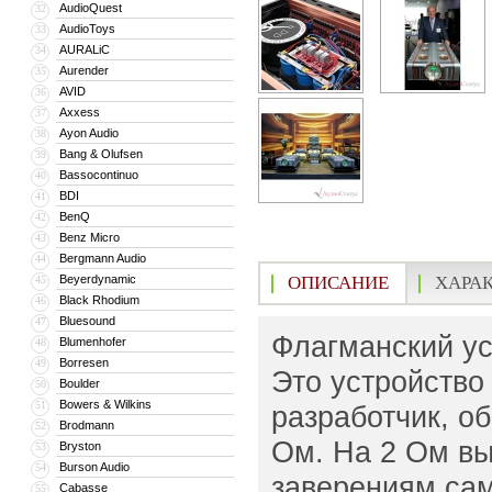
AudioQuest
32
AudioToys
33
AURALiC
34
Aurender
35
AVID
36
Axxess
37
Ayon Audio
38
Bang & Olufsen
39
Bassocontinuo
40
BDI
41
BenQ
42
Benz Micro
43
Bergmann Audio
44
Beyerdynamic
ОПИСАНИЕ
ХАРА
45
Black Rhodium
46
Bluesound
47
Флагманский ус
Blumenhofer
48
Borresen
49
Это устройство
Boulder
50
Bowers & Wilkins
51
разработчик, о
Brodmann
52
Ом. На 2 Ом вы
Bryston
53
Burson Audio
54
заверениям сам
Cabasse
55