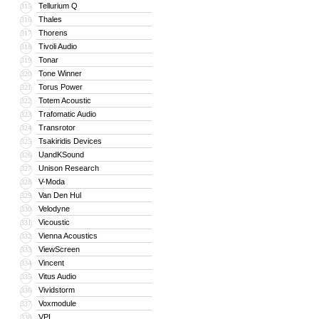
Tellurium Q
315
Thales
316
Thorens
317
Tivoli Audio
318
Tonar
319
Tone Winner
320
Torus Power
321
Totem Acoustic
322
Trafomatic Audio
323
Transrotor
324
Tsakiridis Devices
325
UandKSound
326
Unison Research
327
V-Moda
328
Van Den Hul
329
Velodyne
330
Vicoustic
331
Vienna Acoustics
332
ViewScreen
333
Vincent
334
Vitus Audio
335
Vividstorm
336
Voxmodule
337
VPI
338