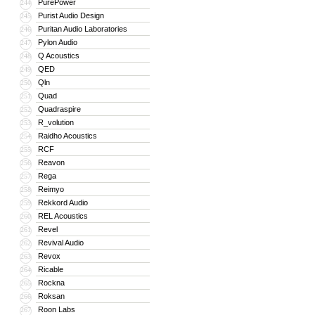
PurePower
244
Purist Audio Design
245
Puritan Audio Laboratories
246
Pylon Audio
247
Q Acoustics
248
QED
249
Qln
250
Quad
251
Quadraspire
252
R_volution
253
Raidho Acoustics
254
RCF
255
Reavon
256
Rega
257
Reimyo
258
Rekkord Audio
259
REL Acoustics
260
Revel
261
Revival Audio
262
Revox
263
Ricable
264
Rockna
265
Roksan
266
Roon Labs
267