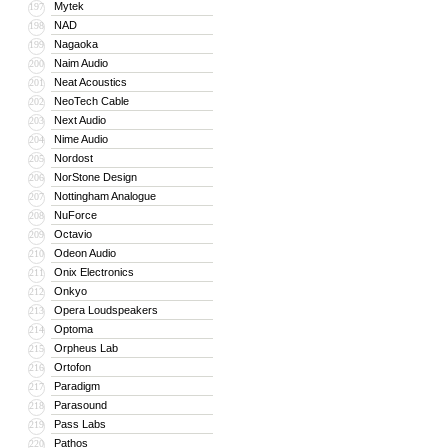
Mytek
197
NAD
198
Nagaoka
199
Naim Audio
200
Neat Acoustics
201
NeoTech Cable
202
Next Audio
203
Nime Audio
204
Nordost
205
NorStone Design
206
Nottingham Analogue
207
NuForce
208
Octavio
209
Odeon Audio
210
Onix Electronics
211
Onkyo
212
Opera Loudspeakers
213
Optoma
214
Orpheus Lab
215
Ortofon
216
Paradigm
217
Parasound
218
Pass Labs
219
Pathos
220