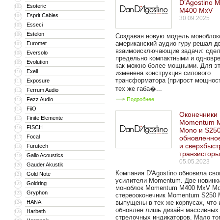
D’Agostino
Esoteric
103
M400 MxV
Esprit Cables
104
30.09.2025
Esseci
105
Estelon
106
Создавая новую модель моноблок
американский аудио гуру решал д
Euromet
107
взаимоисключающие задачи: сдел
Eversolo
108
предельно компактными и одновр
Evolution
109
как можно более мощными. Для э
Exell
110
изменена конструкция силового
трансформатора (прирост мощнос
Exposure
111
тех же габа�...
Ferrum Audio
112
Fezz Audio
Подробнее
113
FiiO
114
Оконечники 
Finite Elemente
115
Momentum 
FISCH
116
Mono и S25
Focal
117
обновленно
и сверхбыс
Furutech
118
транзистор
Gallo Acoustics
119
05.05.2023
Gauder Akustik
120
Компания D'Agostino обновила сво
Gold Note
121
усилители Momentum. Две новинк
Goldring
122
моноблок Momentum M400 MxV Mo
Gryphon
123
стереооконечник Momentum S250 
HANA
выпущены в тех же корпусах, что
124
обновлен лишь дизайн массивных
Harbeth
125
стрелочных индикаторов. Мало тог