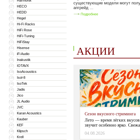
Harmonix
126
существующие модели могут пол
HECO
127
апгрейд ...
HEDD
128
Подробнее
Hegel
129
Hi-Fi Racks
130
HiFi Rose
131
HiFi-Tuning
132
HiFiStay
133
АКЦИИ
Hisense
134
iFi Audio
135
Inakustik
136
IOTAVX
137
IsoAcoustics
138
Isol-8
139
IsoTek
140
Jadis
141
Jico
142
JL Audio
143
JVC
144
Karan Acoustics
145
Сезон вкусного стриминга
Kauber
146
Лето — время лёгких вкусов
звучит особенно ярко. Свежа
KEF
147
Klipsch
148
04.08.2026
Krell
149