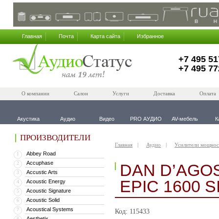
Главная
Почта
Карта сайта
Избранное
+7 495 51
+7 495 77
О компании
Салон
Услуги
Доставка
Оплата
Акустика
Аудио
Видео
PRO АУДИО
AV-мебель
К
ПРОИЗВОДИТЕЛИ
Главная
Аудио
Усилители мощнос
Abbey Road
1
Accuphase
2
DAN D’AGO
Accustic Arts
3
EPIC 1600 S
Acoustic Energy
4
Acoustic Signature
5
Acoustic Solid
6
Acoustical Systems
7
Код: 115433
Aesthetix
8