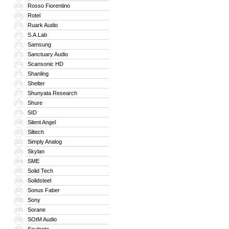
Rosso Fiorentino
268
Rotel
269
Ruark Audio
270
S.A.Lab
271
Samsung
272
Sanctuary Audio
273
Scansonic HD
274
Shanling
275
Shelter
276
Shunyata Research
277
Shure
278
SID
279
Silent Angel
280
Siltech
281
Simply Analog
282
Skylan
283
SME
284
Solid Tech
285
Solidsteel
286
Sonus Faber
287
Sony
288
Sorane
289
SOtM Audio
290