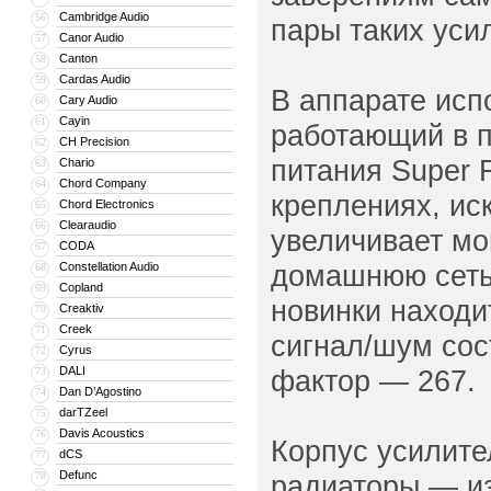
Cambridge Audio
56
пары таких усил
Canor Audio
57
Canton
58
Cardas Audio
59
В аппарате исп
Cary Audio
60
Cayin
61
работающий в п
CH Precision
62
питания Super 
Chario
63
Chord Company
64
креплениях, ис
Chord Electronics
65
Clearaudio
66
увеличивает мощ
CODA
67
домашнюю сеть 
Constellation Audio
68
Copland
69
новинки находи
Creaktiv
70
Creek
71
сигнал/шум сост
Cyrus
72
DALI
фактор — 267.
73
Dan D’Agostino
74
darTZeel
75
Davis Acoustics
76
Корпус усилите
dCS
77
Defunc
78
радиаторы — и