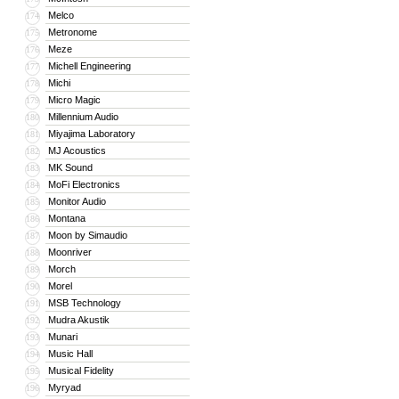
Melco
174
Metronome
175
Meze
176
Michell Engineering
177
Michi
178
Micro Magic
179
Millennium Audio
180
Miyajima Laboratory
181
MJ Acoustics
182
MK Sound
183
MoFi Electronics
184
Monitor Audio
185
Montana
186
Moon by Simaudio
187
Moonriver
188
Morch
189
Morel
190
MSB Technology
191
Mudra Akustik
192
Munari
193
Music Hall
194
Musical Fidelity
195
Myryad
196