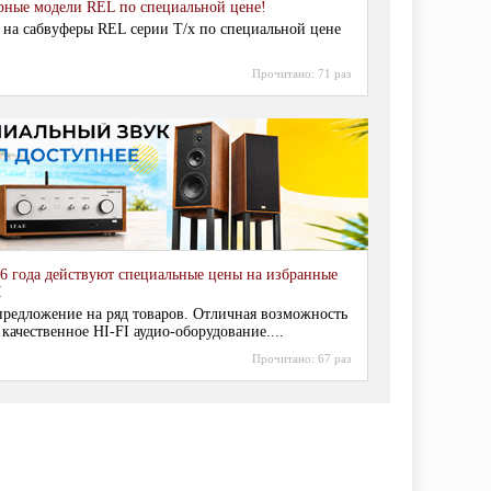
рные модели REL по специальной цене!
 на сабвуферы REL серии T/x по специальной цене
Прочитано:
71 раз
6 года действуют специальные цены на избранные
I
редложение на ряд товаров. Отличная возможность
 качественное HI-FI аудио-оборудование....
Прочитано:
67 раз