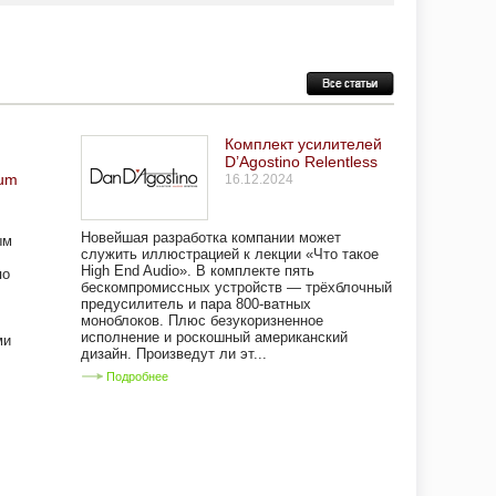
Комплект усилителей
D’Agostino Relentless
tum
16.12.2024
Новейшая разработка компании может
ым
служить иллюстрацией к лекции «Что такое
High End Audio». В комплекте пять
по
бескомпромиссных устройств — трёхблочный
предусилитель и пара 800-ватных
моноблоков. Плюс безукоризненное
исполнение и роскошный американский
ми
дизайн. Произведут ли эт...
Подробнее