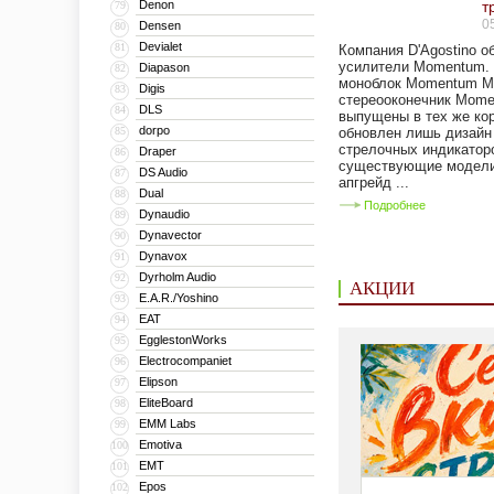
Denon
т
79
0
Densen
80
Devialet
81
Компания D'Agostino о
усилители Momentum. 
Diapason
82
моноблок Momentum M
Digis
83
стереооконечник Mom
DLS
84
выпущены в тех же ко
dorpo
85
обновлен лишь дизайн
стрелочных индикаторо
Draper
86
существующие модели
DS Audio
87
апгрейд ...
Dual
88
Подробнее
Dynaudio
89
Dynavector
90
Dynavox
91
Dyrholm Audio
92
АКЦИИ
E.A.R./Yoshino
93
EAT
94
EgglestonWorks
95
Electrocompaniet
96
Elipson
97
EliteBoard
98
EMM Labs
99
Emotiva
100
EMT
101
Epos
102