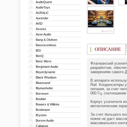
AudioQuest
32
AudioToys
33
AURALiC
34
Aurender
35
AVID
36
Axxess
37
Ayon Audio
38
Bang & Olufsen
39
Bassocontinuo
40
ОПИСАНИЕ
BDI
41
BenQ
42
Benz Micro
43
Флагманский усилите
Bergmann Audio
44
разработчик, обеспе
заверениям самого Д
Beyerdynamic
45
Black Rhodium
46
В аппарате использу
Bluesound
47
Rail. Конденсаторы 
Blumenhofer
48
питания, за счет че
000 Гц, соотношение
Borresen
49
Boulder
50
Корпус усилителя и
Bowers & Wilkins
51
металлическим экран
Brodmann
52
За счет большого ко
Bryston
53
ножек не даст масси
Burson Audio
54
максимального конт
Cabasse
55