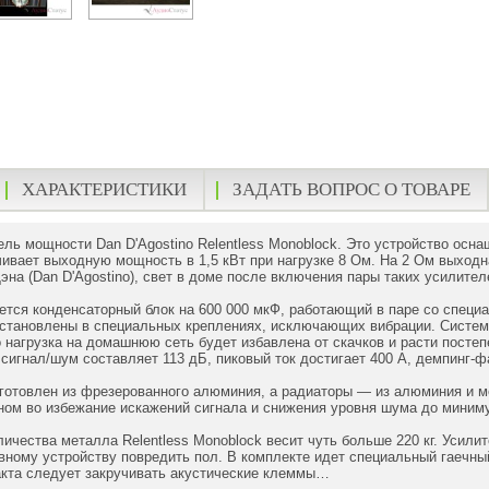
ХАРАКТЕРИСТИКИ
ЗАДАТЬ ВОПРОС О ТОВАРЕ
ль мощности Dan D'Agostino Relentless Monoblock. Это устройство оснащ
чивает выходную мощность в 1,5 кВт при нагрузке 8 Ом. На 2 Ом выходн
эна (Dan D'Agostino), свет в доме после включения пары таких усилител
ется конденсаторный блок на 600 000 мкФ, работающий в паре со специа
установлены в специальных креплениях, исключающих вибрации. Систем
го нагрузка на домашнюю сеть будет избавлена от скачков и расти постеп
 сигнал/шум составляет 113 дБ, пиковый ток достигает 400 А, демпинг-ф
зготовлен из фрезерованного алюминия, а радиаторы — из алюминия и 
ом во избежание искажений сигнала и снижения уровня шума до миниму
личества металла Relentless Monoblock весит чуть больше 220 кг. Усил
вному устройству повредить пол. В комплекте идет специальный гаечны
акта следует закручивать акустические клеммы…