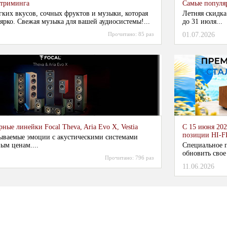
стриминга
Самые популя
гких вкусов, сочных фруктов и музыки, которая
Летняя скидка
ярко. Свежая музыка для вашей аудиосистемы!...
до 31 июля...
Прочитано:
85 раз
01.07.2026
ные линейки Focal Theva, Aria Evo X, Vestia
С 15 июня 202
позиции HI-F
ываемые эмоции с акустическими системами
ым ценам....
Специальное п
обновить свое
Прочитано:
796 раз
11.06.2026