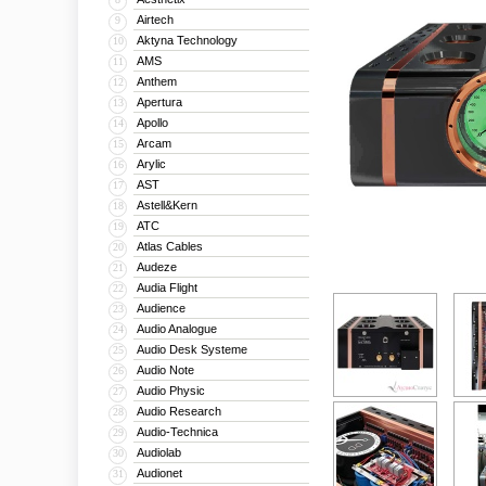
Airtech
9
Aktyna Technology
10
AMS
11
Anthem
12
Apertura
13
Apollo
14
Arcam
15
Arylic
16
AST
17
Astell&Kern
18
ATC
19
Atlas Cables
20
Audeze
21
Audia Flight
22
Audience
23
Audio Analogue
24
Audio Desk Systeme
25
Audio Note
26
Audio Physic
27
Audio Research
28
Audio-Technica
29
Audiolab
30
Audionet
31