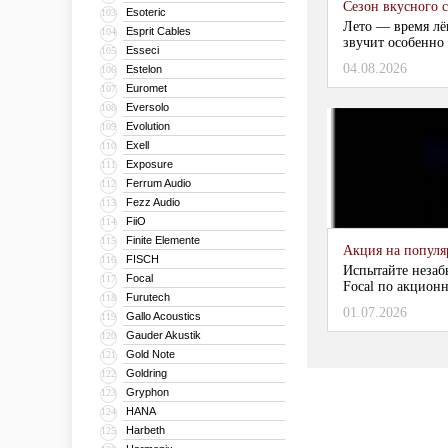
Сезон вкусного 
Esoteric
103
Лето — время лё
Esprit Cables
104
звучит особенно 
Esseci
105
04.08.2026
Estelon
106
Euromet
107
Eversolo
108
Evolution
109
Exell
110
Exposure
111
Ferrum Audio
112
Fezz Audio
113
FiiO
114
Finite Elemente
115
Акция на популяр
FISCH
116
Испытайте незаб
Focal
117
Focal по акционн
Furutech
118
01.07.2026
Gallo Acoustics
119
Gauder Akustik
120
Gold Note
121
Goldring
122
Gryphon
123
HANA
124
Harbeth
125