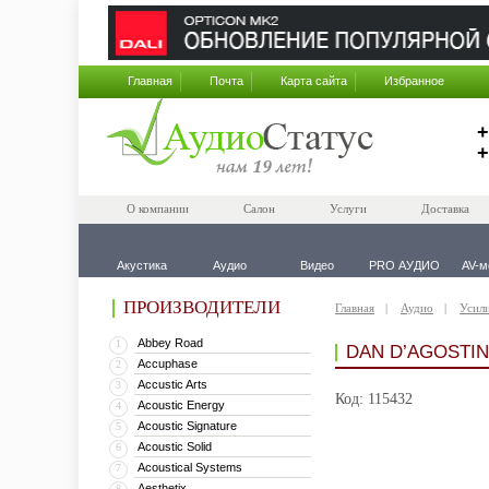
Главная
Почта
Карта сайта
Избранное
+
+
О компании
Салон
Услуги
Доставка
Акустика
Аудио
Видео
PRO АУДИО
AV-м
ПРОИЗВОДИТЕЛИ
Главная
Аудио
Усил
Abbey Road
1
DAN D’AGOSTIN
Accuphase
2
Accustic Arts
3
Код: 115432
Acoustic Energy
4
Acoustic Signature
5
Acoustic Solid
6
Acoustical Systems
7
Aesthetix
8