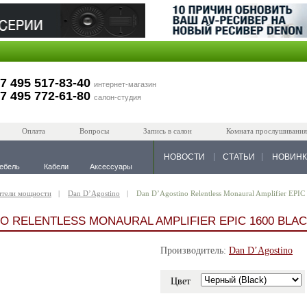
7 495 517-83-40
интернет-магазин
7 495 772-61-80
салон-студия
Оплата
Вопросы
Запись в салон
Комната прослушивания
НОВОСТИ
СТАТЬИ
НОВИН
ебель
Кабели
Аксессуары
ители мощности
Dan D’Agostino
Dan D’Agostino Relentless Monaural Amplifier EPIC
O RELENTLESS MONAURAL AMPLIFIER EPIC 1600 BLA
Производитель:
Dan D’Agostino
Цвет