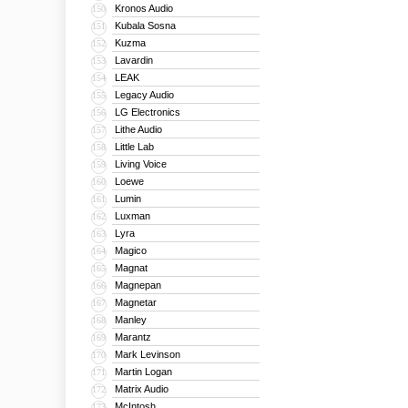
Kronos Audio
150
Kubala Sosna
151
Kuzma
152
Lavardin
153
LEAK
154
Legacy Audio
155
LG Electronics
156
Lithe Audio
157
Little Lab
158
Living Voice
159
Loewe
160
Lumin
161
Luxman
162
Lyra
163
Magico
164
Magnat
165
Magnepan
166
Magnetar
167
Manley
168
Marantz
169
Mark Levinson
170
Martin Logan
171
Matrix Audio
172
McIntosh
173