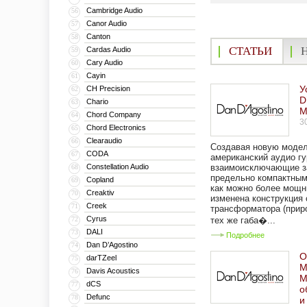
Cambridge Audio
56
Canor Audio
57
Canton
58
СТАТЬИ
Cardas Audio
59
Cary Audio
60
Cayin
61
У
CH Precision
62
D
Chario
63
M
Chord Company
64
3
Chord Electronics
65
Clearaudio
66
Создавая новую модел
CODA
67
американский аудио г
Constellation Audio
взаимоисключающие за
68
предельно компактны
Copland
69
как можно более мощн
Creaktiv
70
изменена конструкция 
Creek
71
трансформатора (прир
Cyrus
72
тех же габа�...
DALI
73
Подробнее
Dan D’Agostino
74
О
darTZeel
75
M
Davis Acoustics
76
M
dCS
77
о
Defunc
78
и