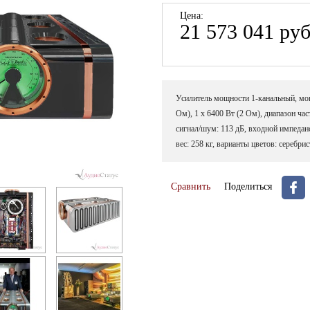
Цена:
21 573 041 руб
Усилитель мощности 1-канальный, мон
Ом), 1 х 6400 Вт (2 Ом), диапазон час
сигнал/шум: 113 дБ, входной импеданс
вес: 258 кг, варианты цветов: серебри
Сравнить
Поделиться