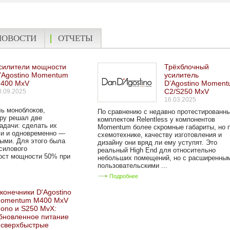
НОВОСТИ
ОТЧЕТЫ
силители мощности
Трёхблочный
’Agostino Momentum
усилитель
400 MxV
D’Agostino Momen
С2/S250 MxV
0.09.2025
16.03.2025
ь моноблоков,
По сравнению с недавно протестированн
уру решал две
комплектом Relentless у компонентов
дачи: сделать их
Momentum более скромные габариты, но 
ми и одновременно —
схемотехнике, качеству изготовления и
ыми. Для этого была
дизайну они вряд ли ему уступят. Это
силового
реальный High End для относительно
ост мощности 50% при
небольших помещений, но с расширенны
пользовательскими ...
Подробнее
конечники D'Agostino
omentum M400 MxV
ono и S250 MvX:
бновленное питание
 сверхбыстрые