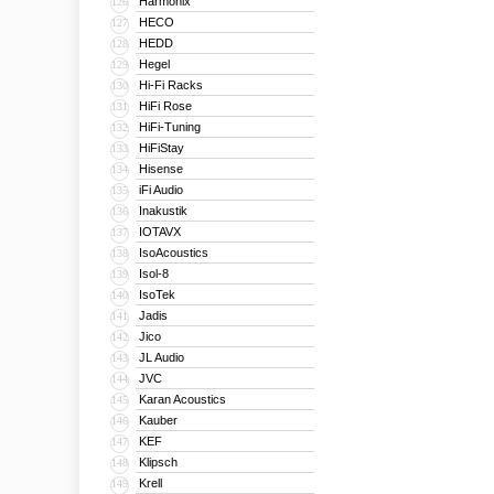
Harmonix
126
HECO
127
HEDD
128
Hegel
129
Hi-Fi Racks
130
HiFi Rose
131
HiFi-Tuning
132
HiFiStay
133
Hisense
134
iFi Audio
135
Inakustik
136
IOTAVX
137
IsoAcoustics
138
Isol-8
139
IsoTek
140
Jadis
141
Jico
142
JL Audio
143
JVC
144
Karan Acoustics
145
Kauber
146
KEF
147
Klipsch
148
Krell
149