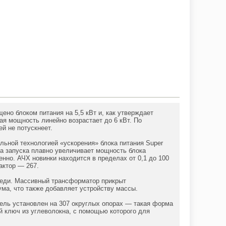
ено блоком питания на 5,5 кВт и, как утверждает
ая мощность линейно возрастает до 6 кВт. По
ей не потускнеет.
льной технологией «ускорения» блока питания Super
а запуска плавно увеличивает мощность блока
енно. АЧХ новинки находится в пределах от 0,1 до 100
актор — 267.
меди. Массивный трансформатор прикрыт
ма, что также добавляет устройству массы.
итель установлен на 307 округлых опорах — такая форма
й ключ из углеволокна, с помощью которого для