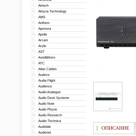
Airtech
9
Aktyna Technology
10
AMS
11
Anthem
12
Apertura
13
Apollo
14
Arcam
15
Arylic
16
AST
17
Astell&Kern
18
ATC
19
Atlas Cables
20
Audeze
21
Audia Flight
22
Audience
23
Audio Analogue
24
Audio Desk Systeme
25
Audio Note
26
Audio Physic
27
Audio Research
28
Audio-Technica
29
Audiolab
30
ОПИСАНИЕ
Audionet
31