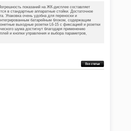
Погрешность показаний на ЖК-дисплее составляет
ся в стандартные аппаратные стойки. Достаточное
та. Упаковка очень удобна для переноски и
 интегрированным батарейным блоком, содержащим
онетные выходные розетки L6-15 с фиксацией и розетки
тического шума достигнут благодаря применению
лей и кнопки управления и выбора параметров,