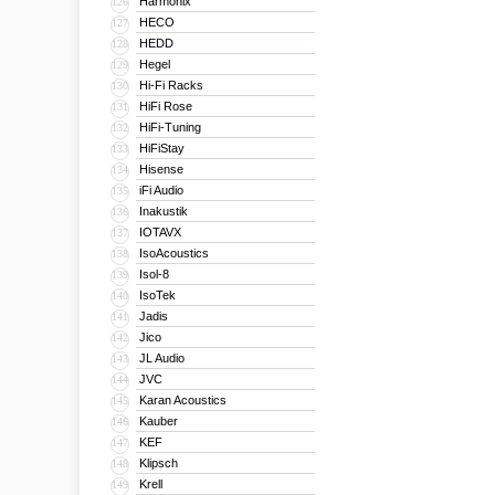
Harmonix
126
HECO
127
HEDD
128
Hegel
129
Hi-Fi Racks
130
HiFi Rose
131
HiFi-Tuning
132
HiFiStay
133
Hisense
134
iFi Audio
135
Inakustik
136
IOTAVX
137
IsoAcoustics
138
Isol-8
139
IsoTek
140
Jadis
141
Jico
142
JL Audio
143
JVC
144
Karan Acoustics
145
Kauber
146
KEF
147
Klipsch
148
Krell
149