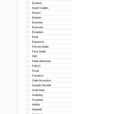
Esoteric
103
Esprit Cables
104
Esseci
105
Estelon
106
Euromet
107
Eversolo
108
Evolution
109
Exell
110
Exposure
111
Ferrum Audio
112
Fezz Audio
113
FiiO
114
Finite Elemente
115
FISCH
116
Focal
117
Furutech
118
Gallo Acoustics
119
Gauder Akustik
120
Gold Note
121
Goldring
122
Gryphon
123
HANA
124
Harbeth
125