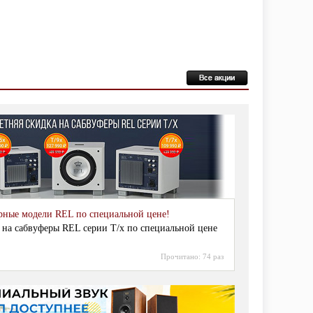
рные модели REL по специальной цене!
 на сабвуферы REL серии T/x по специальной цене
Прочитано:
74 раз