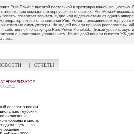
ения Pure Power с высокой постоянной и кратковременной мощностью. 
 относительно компактным корпусам регенераторы PurePower+ помещают
 розеток позволяет запитать аудио или видео систему от одного аппара
Регенератор сетевого напряжения Pure Power в алюминиевом корпусе с
о-кислотные аккумуляторы. На задней панели прибора расположены бай
 – собственной конструкции Pure Power Monolock. Низкий уровень акус
яторов с аналоговым управлением. На лицевой панели имеется ЖК-дисп
плее...
НОВОСТИ
ОТЧЕТЫ
АТЕРИАЛИЗАТОР
3.05.2012
лый аппарат в нашем
рционально глубокий
ное охлаждение,
монтированы в месте,
неподходящем — за
ое решение
 PurePower 2000