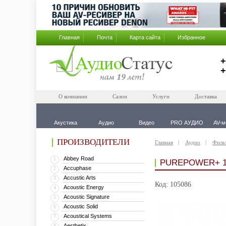
Главная
Почта
Карта сайта
Избранное
+
+
О компании
Салон
Услуги
Доставка
Акустика
Аудио
Видео
PRO АУДИО
AV-м
ПРОИЗВОДИТЕЛИ
Главная
Аудио
Филь
Abbey Road
1
PUREPOWER+ 1
Accuphase
2
Accustic Arts
3
Код: 105086
Acoustic Energy
4
Acoustic Signature
5
Acoustic Solid
6
Acoustical Systems
7
Aesthetix
8