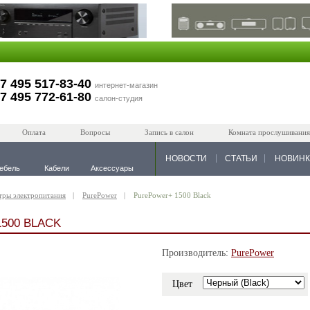
7 495 517-83-40
интернет-магазин
7 495 772-61-80
салон-студия
Оплата
Вопросы
Запись в салон
Комната прослушивания
НОВОСТИ
СТАТЬИ
НОВИН
ебель
Кабели
Аксессуары
тры электропитания
PurePower
PurePower+ 1500 Black
500 BLACK
Производитель:
PurePower
Цвет