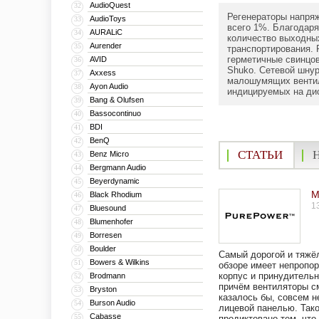
AudioQuest
32
Регенераторы напряж
AudioToys
33
всего 1%. Благодаря
AURALiC
34
количество выходных
Aurender
35
транспортирования. 
герметичные свинцов
AVID
36
Shuko. Сетевой шнур
Axxess
37
малошумящих вентил
Ayon Audio
38
индицируемых на дис
Bang & Olufsen
39
Bassocontinuo
40
BDI
41
BenQ
42
СТАТЬИ
Benz Micro
43
Bergmann Audio
44
Beyerdynamic
45
М
Black Rhodium
46
1
Bluesound
47
Blumenhofer
48
Borresen
49
Boulder
50
Самый дорогой и тяжё
Bowers & Wilkins
51
обзоре имеет непропо
корпус и принудитель
Brodmann
52
причём вентиляторы с
Bryston
53
казалось бы, совсем 
Burson Audio
54
лицевой панелью. Так
Cabasse
55
продиктовано тем, что