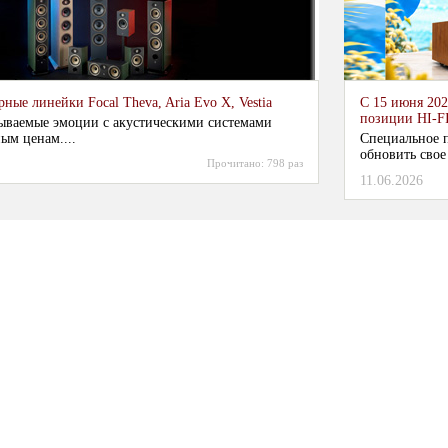
ные линейки Focal Theva, Aria Evo X, Vestia
С 15 июня 202
позиции HI-F
ываемые эмоции с акустическими системами
ым ценам....
Специальное п
обновить свое
Прочитано:
798 раз
11.06.2026