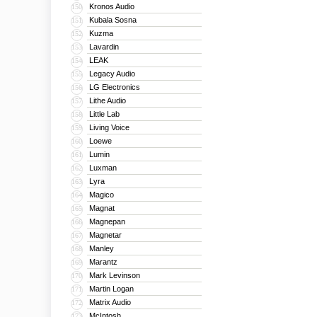
Kronos Audio
150
Kubala Sosna
151
Kuzma
152
Lavardin
153
LEAK
154
Legacy Audio
155
LG Electronics
156
Lithe Audio
157
Little Lab
158
Living Voice
159
Loewe
160
Lumin
161
Luxman
162
Lyra
163
Magico
164
Magnat
165
Magnepan
166
Magnetar
167
Manley
168
Marantz
169
Mark Levinson
170
Martin Logan
171
Matrix Audio
172
McIntosh
173