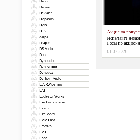
Denon
79
Densen
80
Devialet
81
Diapason
82
Digis
83
DLS
84
Акция на популяр
dorpo
85
Испытайте незаб
Draper
Focal по акционн
86
DS Audio
87
01.07.2026
Dual
88
Dynaudio
89
Dynavector
90
Dynavox
91
Dyrholm Audio
92
E.A.R./Yoshino
93
EAT
94
EgglestonWorks
95
Electrocompaniet
96
Elipson
97
EliteBoard
98
EMM Labs
99
Emotiva
100
EMT
101
Epos
102