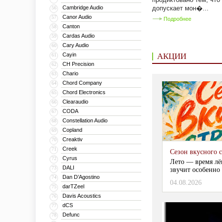
Cambridge Audio
допускает мон�...
56
Canor Audio
57
Подробнее
Canton
58
Cardas Audio
59
Cary Audio
60
Cayin
АКЦИИ
61
CH Precision
62
Chario
63
Chord Company
64
Chord Electronics
65
Clearaudio
66
CODA
67
Constellation Audio
68
Copland
69
Creaktiv
70
Creek
71
Сезон вкусного 
Cyrus
72
Лето — время лё
DALI
73
звучит особенно 
Dan D’Agostino
74
04.08.2026
darTZeel
75
Davis Acoustics
76
dCS
77
Defunc
78