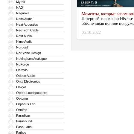
Mytek
197
NAD
198
Nagaoka
199
Моменты, которые запомнят
Лазерный телевизор Hisense
Naim Audio
200
обеспечивая полное погруж
Neat Acoustics
201
NeoTech Cable
202
06.10.2022
Next Audio
203
Nime Audio
204
Nordost
205
NorStone Design
206
Nottingham Analogue
207
NuForce
208
Octavio
209
Odeon Audio
210
Onix Electronics
211
Onkyo
212
Opera Loudspeakers
213
Optoma
214
Orpheus Lab
215
Ortofon
216
Paradigm
217
Parasound
218
Pass Labs
219
Pathos
220