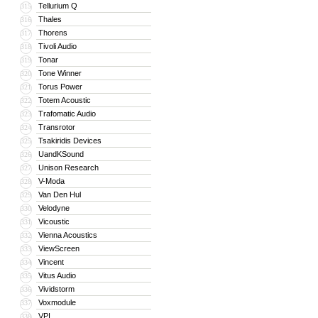
Tellurium Q
315
Thales
316
Thorens
317
Tivoli Audio
318
Tonar
319
Tone Winner
320
Torus Power
321
Totem Acoustic
322
Trafomatic Audio
323
Transrotor
324
Tsakiridis Devices
325
UandKSound
326
Unison Research
327
V-Moda
328
Van Den Hul
329
Velodyne
330
Vicoustic
331
Vienna Acoustics
332
ViewScreen
333
Vincent
334
Vitus Audio
335
Vividstorm
336
Voxmodule
337
VPI
338