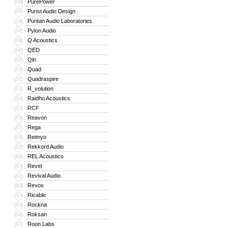
PurePower
244
Purist Audio Design
245
Puritan Audio Laboratories
246
Pylon Audio
247
Q Acoustics
248
QED
249
Qln
250
Quad
251
Quadraspire
252
R_volution
253
Raidho Acoustics
254
RCF
255
Reavon
256
Rega
257
Reimyo
258
Rekkord Audio
259
REL Acoustics
260
Revel
261
Revival Audio
262
Revox
263
Ricable
264
Rockna
265
Roksan
266
Roon Labs
267