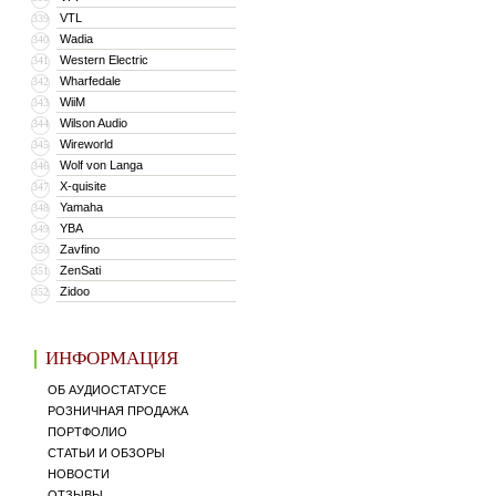
VTL
339
Wadia
340
Western Electric
341
Wharfedale
342
WiiM
343
Wilson Audio
344
Wireworld
345
Wolf von Langa
346
X-quisite
347
Yamaha
348
YBA
349
Zavfino
350
ZenSati
351
Zidoo
352
ИНФОРМАЦИЯ
ОБ АУДИОСТАТУСЕ
РОЗНИЧНАЯ ПРОДАЖА
ПОРТФОЛИО
СТАТЬИ И ОБЗОРЫ
НОВОСТИ
ОТЗЫВЫ