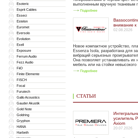
Esoteric
выполненным вручную тканевым гр
103
Esprit Cables
104
Подробнее
Esseci
105
Bassocontin
Estelon
106
внимание к
Euromet
107
02.08.2026
Eversolo
108
Evolution
109
Exell
110
Новое компактное устройство, п
Essenza Isola, разработана для з
Exposure
111
вибраций серьезных проигрывател
Ferrum Audio
112
Она позволяет устанавливать их 
Fezz Audio
113
мебель или на стойки невысокого к
FiiO
114
Подробнее
Finite Elemente
115
FISCH
116
Focal
117
Furutech
118
СТАТЬИ
Gallo Acoustics
119
Gauder Akustik
120
Gold Note
121
Интегральн
Goldring
122
усилитель P
Gryphon
123
Axiom
HANA
124
20.07.2026
Harbeth
125