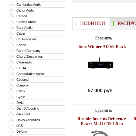
Cambridge Audio
56
Canor Audio
57
Canton
58
Cardas Audio
59
НОВИНКИ
РАСПР
Cary Audio
60
Cayin
61
Сравнить
CH Precision
62
Chario
63
Tone Winner AD-60 Black
Chord Company
64
Chord Electronics
65
Clearaudio
66
CODA
67
Constellation Audio
68
Copland
69
Creaktiv
70
57 000 руб.
Creek
71
Cyrus
72
DALI
73
Dan D’Agostino
74
Сравнить
darTZeel
75
Ricable Invictus Reference
R
Davis Acoustics
76
Power MkII C19 1,5 m
dCS
77
Defunc
78