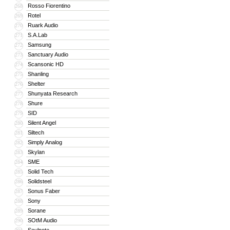
Rosso Fiorentino
268
Rotel
269
Ruark Audio
270
S.A.Lab
271
Samsung
272
Sanctuary Audio
273
Scansonic HD
274
Shanling
275
Shelter
276
Shunyata Research
277
Shure
278
SID
279
Silent Angel
280
Siltech
281
Simply Analog
282
Skylan
283
SME
284
Solid Tech
285
Solidsteel
286
Sonus Faber
287
Sony
288
Sorane
289
SOtM Audio
290