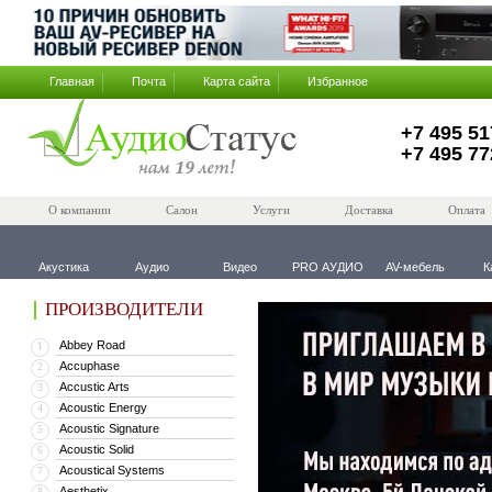
Главная
Почта
Карта сайта
Избранное
+7 495 51
+7 495 77
О компании
Салон
Услуги
Доставка
Оплата
Акустика
Аудио
Видео
PRO АУДИО
AV-мебель
К
ПРОИЗВОДИТЕЛИ
Abbey Road
1
Accuphase
2
Accustic Arts
3
Acoustic Energy
4
Acoustic Signature
5
Acoustic Solid
6
Acoustical Systems
7
Aesthetix
8