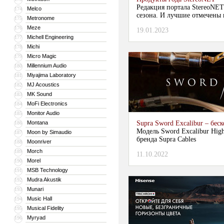
Редакция портала StereoNET
Melco
174
сезона. И лучшие отмечены 
Metronome
175
Meze
176
19.01.2023
Michell Engineering
177
Michi
178
Micro Magic
179
Millennium Audio
180
Miyajima Laboratory
181
MJ Acoustics
182
MK Sound
183
MoFi Electronics
184
Monitor Audio
185
Montana
Supra Sword Excalibur – бе
186
Модель Sword Excalibur High
Moon by Simaudio
187
бренда Supra Cables
Moonriver
188
Morch
189
11.10.2022
Morel
190
MSB Technology
191
Mudra Akustik
192
Munari
193
Music Hall
194
Musical Fidelity
195
Myryad
196