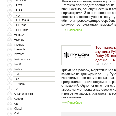
Harmonix
126
Флагманский интегральный усили
Premiera производит впечатление
HECO
127
внешностью, оснащённостью и те
HEDD
128
параметрами. Это полноценное зв
Hegel
129
системы высокого уровня, не уст
Hi-Fi Racks
130
чём-то и превосходящее серьёзн
конкурентов. Благодаря высокой в
HiFi Rose
131
HiFi-Tuning
Подробнее
132
HiFiStay
133
Hisense
134
iFi Audio
135
Тест напол
Inakustik
136
акустики Py
IOTAVX
137
Ruby 25: вс
IsoAcoustics
одежке — м
138
13.07.2026
Isol-8
139
IsoTek
140
Трюки без уловок, маркетинг без 
картинка не для журнала — у Pylo
Jadis
141
изначально все пошло не так, как
Jico
142
представляют себе энтузиасты р
JL Audio
143
отношений. Одно понятно точно: с
JVC
144
агрессивную пропаганду своего х
и вовсе не рассматривалась, а вс
Karan Acoustics
145
показательн...
Kauber
146
Подробнее
KEF
147
Klipsch
148
Krell
149