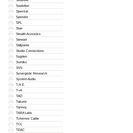
Soulnote
291
Soulution
292
Spectral
293
Spendor
294
SPL
295
Stax
296
Stealth Acoustics
297
Stewart
298
Stillpoints
299
Studio Connections
300
Sugden
301
Sumiko
302
SVS
303
Synergistic Research
304
System Audio
305
T.H.E.
306
T+A
307
TAD
308
Takumi
309
Tannoy
310
TARA Labs
311
Tchernov Cable
312
TCL
313
TEAC
314