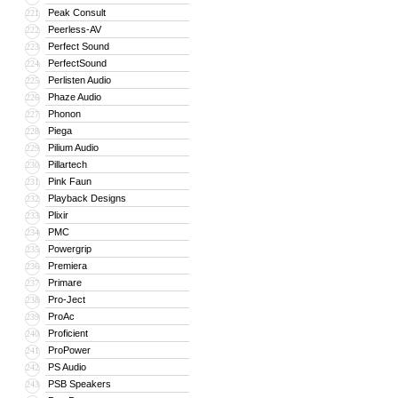
Peak Consult
221
Peerless-AV
222
Perfect Sound
223
PerfectSound
224
Perlisten Audio
225
Phaze Audio
226
Phonon
227
Piega
228
Pilium Audio
229
Pillartech
230
Pink Faun
231
Playback Designs
232
Plixir
233
PMC
234
Powergrip
235
Premiera
236
Primare
237
Pro-Ject
238
ProAc
239
Proficient
240
ProPower
241
PS Audio
242
PSB Speakers
243