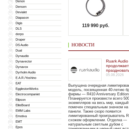
Denon
79
Densen
80
Devialet
81
Diapason
82
Digis
83
119 990 руб.
DLS
84
dorpo
85
Draper
86
НОВОСТИ
DS Audio
87
Dual
88
Dynaudio
89
Ruark Audio
Dynavector
90
продолжает
Dynavox
91
праздноват
Dyrholm Audio
92
05.08.2026
E.A.R./Yoshino
93
EAT
94
Выпущена очередная лимитирова
EgglestonWorks
95
модель, посвященная 40-летию б
фирмы — R410 Anniversary Edition
Electrocompaniet
96
Планируется произвести всего 50
Elipson
97
экземпляров на весь мир, каждый
EliteBoard
98
помечен специальным значком на
EMM Labs
99
панели. Также скоро появится
лимитированный проигрыватель R
Emotiva
100
схожем оформлении. Отделка —
EMT
101
натуральным светлым дубом с
Epos
102
тонированными в черный цвет вст