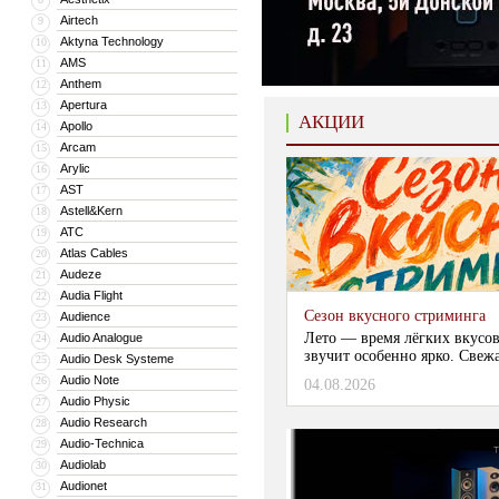
Airtech
9
Aktyna Technology
10
AMS
11
Anthem
12
Apertura
13
АКЦИИ
Apollo
14
Arcam
15
Arylic
16
AST
17
Astell&Kern
18
ATC
19
Atlas Cables
20
Audeze
21
Audia Flight
22
Сезон вкусного стриминга
Audience
23
Лето — время лёгких вкусов
Audio Analogue
24
звучит особенно ярко. Свежа
Audio Desk Systeme
25
Audio Note
26
04.08.2026
Audio Physic
27
Audio Research
28
Audio-Technica
29
Audiolab
30
Audionet
31