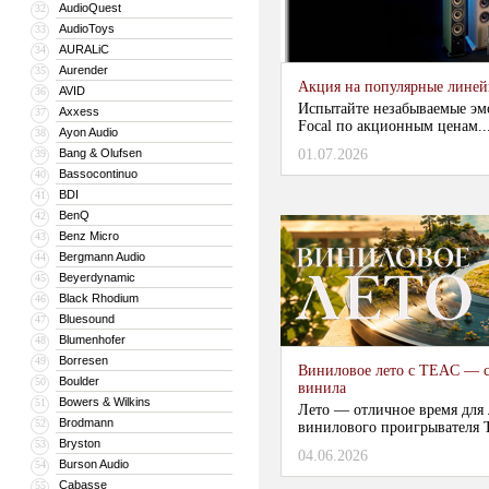
AudioQuest
32
AudioToys
33
AURALiC
34
Aurender
35
Акция на популярные линейки
AVID
36
Испытайте незабываемые эм
Axxess
37
Focal по акционным ценам...
Ayon Audio
38
Bang & Olufsen
01.07.2026
39
Bassocontinuo
40
BDI
41
BenQ
42
Benz Micro
43
Bergmann Audio
44
Beyerdynamic
45
Black Rhodium
46
Bluesound
47
Blumenhofer
48
Borresen
49
Виниловое лето с TEAC — с
Boulder
50
винила
Bowers & Wilkins
51
Лето — отличное время для
Brodmann
52
винилового проигрывателя 
Bryston
53
04.06.2026
...
Burson Audio
54
Cabasse
55