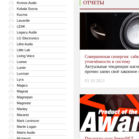
ОТЧЕТЫ
Kronos Audio
150
Kubala Sosna
151
Kuzma
152
Lavardin
153
LEAK
154
Legacy Audio
155
LG Electronics
156
Lithe Audio
157
Little Lab
158
Living Voice
159
Совершенная синергия: сабв
утончённости в систему
Loewe
160
Актуальные тенденции нагля
Lumin
161
прочно занял своё законное 
Luxman
162
Lyra
163
03.10.2023
Magico
164
Magnat
165
Magnepan
166
Magnetar
167
Manley
168
Marantz
169
Mark Levinson
170
Martin Logan
171
Matrix Audio
172
Продукты года StereoNET
McIntosh
173