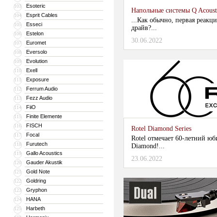
Esoteric
103
Напольные системы Q Acousti
Esprit Cables
104
...Как обычно, первая реакци
Esseci
105
драйв?...
Estelon
106
30.06.2022
Euromet
107
Eversolo
108
Evolution
109
Exell
110
Exposure
111
Ferrum Audio
112
Fezz Audio
113
FiiO
114
Finite Elemente
115
FISCH
116
Rotel Diamond Series
Focal
117
Rotel отмечает 60-летний ю
Furutech
118
Diamond!...
Gallo Acoustics
119
23.06.2022
Gauder Akustik
120
Gold Note
121
Goldring
122
Gryphon
123
HANA
124
Harbeth
125