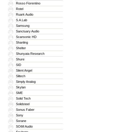
Rosso Fiorentino
268
Rotel
269
Ruark Audio
270
S.A.Lab
271
Samsung
272
Sanctuary Audio
273
Scansonic HD
274
Shanling
275
Shelter
276
Shunyata Research
277
Shure
278
SID
279
Silent Angel
280
Siltech
281
Simply Analog
282
Skylan
283
SME
284
Solid Tech
285
Solidsteel
286
Sonus Faber
287
Sony
288
Sorane
289
SOtM Audio
290