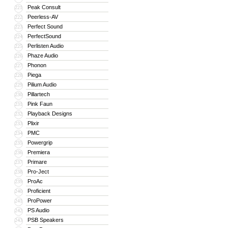
Peak Consult
221
Peerless-AV
222
Perfect Sound
223
PerfectSound
224
Perlisten Audio
225
Phaze Audio
226
Phonon
227
Piega
228
Pilium Audio
229
Pillartech
230
Pink Faun
231
Playback Designs
232
Plixir
233
PMC
234
Powergrip
235
Premiera
236
Primare
237
Pro-Ject
238
ProAc
239
Proficient
240
ProPower
241
PS Audio
242
PSB Speakers
243