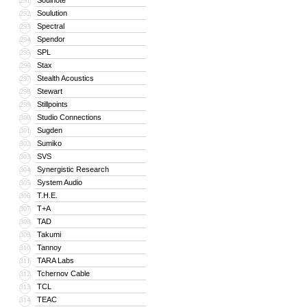
Soulnote
291
Soulution
292
Spectral
293
Spendor
294
SPL
295
Stax
296
Stealth Acoustics
297
Stewart
298
Stillpoints
299
Studio Connections
300
Sugden
301
Sumiko
302
SVS
303
Synergistic Research
304
System Audio
305
T.H.E.
306
T+A
307
TAD
308
Takumi
309
Tannoy
310
TARA Labs
311
Tchernov Cable
312
TCL
313
TEAC
314