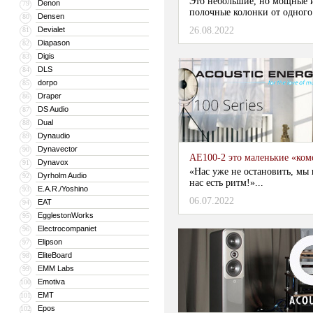
Это небольшие, но мощные 
Denon
79
полочные колонки от одного 
Densen
80
Devialet
26.08.2022
81
Diapason
82
Digis
83
DLS
84
dorpo
85
Draper
86
DS Audio
87
Dual
88
Dynaudio
89
Dynavector
90
AE100-2 это маленькие «ком
Dynavox
91
«Нас уже не остановить, мы 
Dyrholm Audio
92
нас есть ритм!»...
E.A.R./Yoshino
93
06.07.2022
EAT
94
EgglestonWorks
95
Electrocompaniet
96
Elipson
97
EliteBoard
98
EMM Labs
99
Emotiva
100
EMT
101
Epos
102