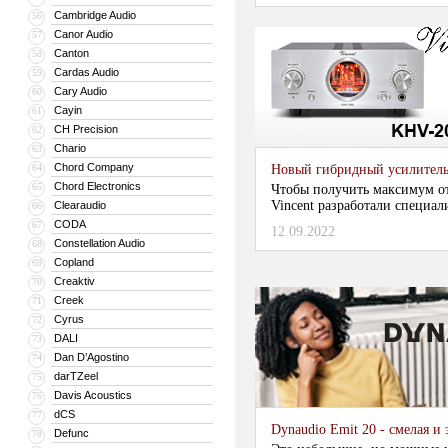
Cambridge Audio
56
Canor Audio
57
Canton
58
Cardas Audio
59
Cary Audio
60
Cayin
61
CH Precision
62
Chario
63
Chord Company
64
Новый гибридный усилитель
Chord Electronics
65
Чтобы получить максимум о
Vincent разработали специа
Clearaudio
66
CODA
67
12.09.2022
Constellation Audio
68
Copland
69
Creaktiv
70
Creek
71
Cyrus
72
DALI
73
Dan D’Agostino
74
darTZeel
75
Davis Acoustics
76
dCS
77
Dynaudio Emit 20 - смелая 
Defunc
78