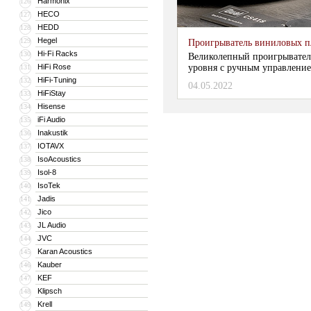
Harmonix
126
HECO
127
HEDD
128
Hegel
129
Проигрыватель виниловых 
Hi-Fi Racks
130
Великолепный проигрывател
HiFi Rose
уровня с ручным управлени
131
HiFi-Tuning
132
04.05.2022
HiFiStay
133
Hisense
134
iFi Audio
135
Inakustik
136
IOTAVX
137
IsoAcoustics
138
Isol-8
139
IsoTek
140
Jadis
141
Jico
142
JL Audio
143
JVC
144
Karan Acoustics
145
Kauber
146
KEF
147
Klipsch
148
Krell
149