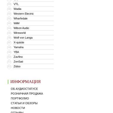
VTL
339
Wadia
340
Western Electric
341
Wharfedale
342
WiiM
343
Wilson Audio
344
Wireworld
345
Wolf von Langa
346
X-quisite
347
Yamaha
348
YBA
349
Zavfino
350
ZenSati
351
Zidoo
352
ИНФОРМАЦИЯ
ОБ АУДИОСТАТУСЕ
РОЗНИЧНАЯ ПРОДАЖА
ПОРТФОЛИО
СТАТЬИ И ОБЗОРЫ
НОВОСТИ
ОТЗЫВЫ