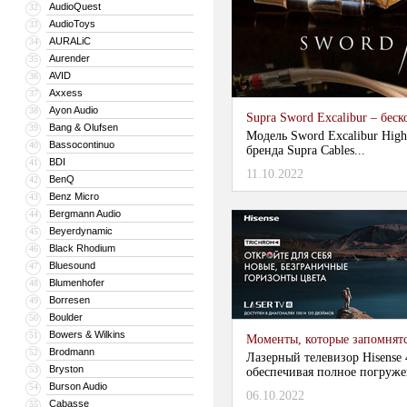
AudioQuest
32
AudioToys
33
AURALiC
34
Aurender
35
AVID
36
Axxess
37
Ayon Audio
38
Supra Sword Excalibur – бе
Bang & Olufsen
39
Модель Sword Excalibur High
Bassocontinuo
40
бренда Supra Cables...
BDI
41
11.10.2022
BenQ
42
Benz Micro
43
Bergmann Audio
44
Beyerdynamic
45
Black Rhodium
46
Bluesound
47
Blumenhofer
48
Borresen
49
Boulder
50
Bowers & Wilkins
51
Моменты, которые запомнятс
Brodmann
52
Лазерный телевизор Hisense 
Bryston
53
обеспечивая полное погруже
Burson Audio
54
06.10.2022
Cabasse
55