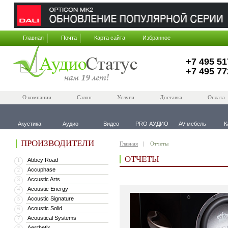
Главная
Почта
Карта сайта
Избранное
+7 495 51
+7 495 77
О компании
Салон
Услуги
Доставка
Оплата
Акустика
Аудио
Видео
PRO АУДИО
AV-мебель
К
ПРОИЗВОДИТЕЛИ
Главная
Отчеты
ОТЧЕТЫ
Abbey Road
1
Accuphase
2
Accustic Arts
3
Acoustic Energy
4
Acoustic Signature
5
Acoustic Solid
6
Acoustical Systems
7
Aesthetix
8