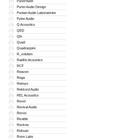
PurePower
244
Purist Audio Design
245
Puritan Audio Laboratories
246
Pylon Audio
247
Q Acoustics
248
QED
249
Qln
250
Quad
251
Quadraspire
252
R_volution
253
Raidho Acoustics
254
RCF
255
Reavon
256
Rega
257
Reimyo
258
Rekkord Audio
259
REL Acoustics
260
Revel
261
Revival Audio
262
Revox
263
Ricable
264
Rockna
265
Roksan
266
Roon Labs
267