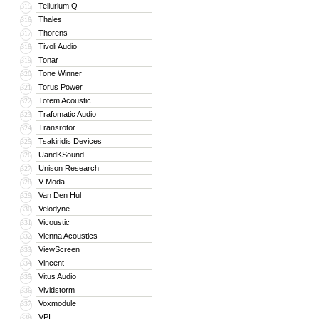
Tellurium Q
315
Thales
316
Thorens
317
Tivoli Audio
318
Tonar
319
Tone Winner
320
Torus Power
321
Totem Acoustic
322
Trafomatic Audio
323
Transrotor
324
Tsakiridis Devices
325
UandKSound
326
Unison Research
327
V-Moda
328
Van Den Hul
329
Velodyne
330
Vicoustic
331
Vienna Acoustics
332
ViewScreen
333
Vincent
334
Vitus Audio
335
Vividstorm
336
Voxmodule
337
VPI
338