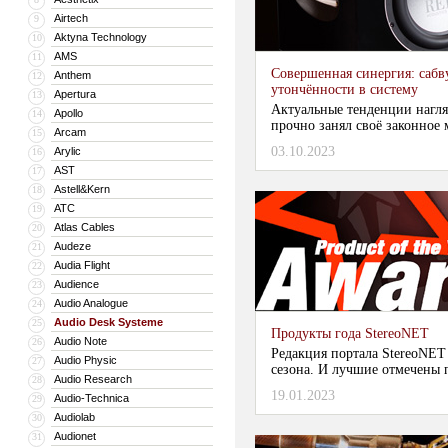
Airtech
9
Aktyna Technology
10
AMS
11
Совершенная синергия: сабв
Anthem
12
утончённости в систему
Apertura
13
Актуальные тенденции нагля
Apollo
14
прочно занял своё законное м
Arcam
15
03.10.2023
Arylic
16
AST
17
Astell&Kern
18
ATC
19
Atlas Cables
20
Audeze
21
Audia Flight
22
Audience
23
Audio Analogue
24
Audio Desk Systeme
25
Продукты года StereoNET
Audio Note
26
Редакция портала StereoNET
Audio Physic
27
сезона. И лучшие отмечены п
Audio Research
28
19.01.2023
Audio-Technica
29
Audiolab
30
Audionet
31