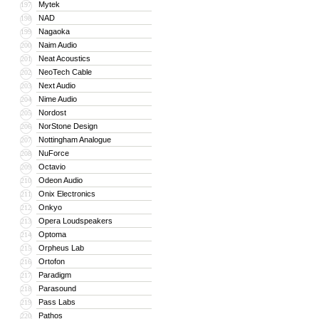
Mytek
197
NAD
198
Nagaoka
199
Naim Audio
200
Neat Acoustics
201
NeoTech Cable
202
Next Audio
203
Nime Audio
204
Nordost
205
NorStone Design
206
Nottingham Analogue
207
NuForce
208
Octavio
209
Odeon Audio
210
Onix Electronics
211
Onkyo
212
Opera Loudspeakers
213
Optoma
214
Orpheus Lab
215
Ortofon
216
Paradigm
217
Parasound
218
Pass Labs
219
Pathos
220