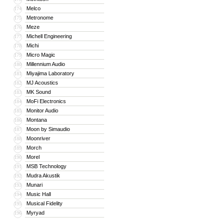
Melco
174
Metronome
175
Meze
176
Michell Engineering
177
Michi
178
Micro Magic
179
Millennium Audio
180
Miyajima Laboratory
181
MJ Acoustics
182
MK Sound
183
MoFi Electronics
184
Monitor Audio
185
Montana
186
Moon by Simaudio
187
Moonriver
188
Morch
189
Morel
190
MSB Technology
191
Mudra Akustik
192
Munari
193
Music Hall
194
Musical Fidelity
195
Myryad
196