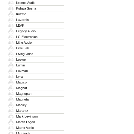
Kronos Audio
150
Kubala Sosna
151
Kuzma
152
Lavardin
153
LEAK
154
Legacy Audio
155
LG Electronics
156
Lithe Audio
157
Little Lab
158
Living Voice
159
Loewe
160
Lumin
161
Luxman
162
Lyra
163
Magico
164
Magnat
165
Magnepan
166
Magnetar
167
Manley
168
Marantz
169
Mark Levinson
170
Martin Logan
171
Matrix Audio
172
McIntosh
173