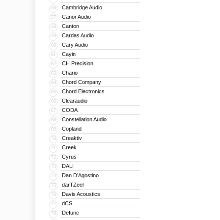
Cambridge Audio
56
Canor Audio
57
Canton
58
Cardas Audio
59
Cary Audio
60
Cayin
61
CH Precision
62
Chario
63
Chord Company
64
Chord Electronics
65
Clearaudio
66
CODA
67
Constellation Audio
68
Copland
69
Creaktiv
70
Creek
71
Cyrus
72
DALI
73
Dan D’Agostino
74
darTZeel
75
Davis Acoustics
76
dCS
77
Defunc
78