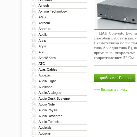
Airtech
9
Aktyna Technology
10
AMS
11
Anthem
12
Apertura
13
ЦАП Converto Evo итал
Apollo
14
способен работать как 
Arcam
15
Схемотехника полностью
Arylic
16
типа A и один типа B),
AST
17
применена микросхема
сопротивлением 32 Ом – 1
Astell&Kern
18
ATC
19
Atlas Cables
20
Audeze
21
прайс лист Pathos
Audia Flight
22
Audience
23
Возврат к списку
Audio Analogue
24
Audio Desk Systeme
25
Audio Note
26
Audio Physic
27
Audio Research
28
Audio-Technica
29
Audiolab
30
Audionet
31