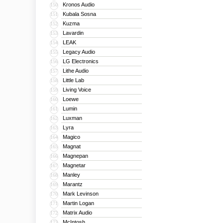
Kronos Audio
150
Kubala Sosna
151
Kuzma
152
Lavardin
153
LEAK
154
Legacy Audio
155
LG Electronics
156
Lithe Audio
157
Little Lab
158
Living Voice
159
Loewe
160
Lumin
161
Luxman
162
Lyra
163
Magico
164
Magnat
165
Magnepan
166
Magnetar
167
Manley
168
Marantz
169
Mark Levinson
170
Martin Logan
171
Matrix Audio
172
McIntosh
173