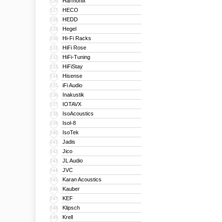
Harmonix
126
HECO
127
HEDD
128
Hegel
129
Hi-Fi Racks
130
HiFi Rose
131
HiFi-Tuning
132
HiFiStay
133
Hisense
134
iFi Audio
135
Inakustik
136
IOTAVX
137
IsoAcoustics
138
Isol-8
139
IsoTek
140
Jadis
141
Jico
142
JL Audio
143
JVC
144
Karan Acoustics
145
Kauber
146
KEF
147
Klipsch
148
Krell
149