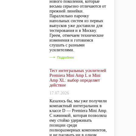
нового поколения, которые
весьма серьезно отличаются от
прежней линейки.
Параллельно парочку
напольных систем из первых
выпусков уже доставили для
тестирования и в Москву.
Греем, отмечаем технические
изменения и готовимся
слушать с разными
усилителями.
Подробнее
Тест интегральных усилителей
Premiera Mini Amp L и Mini
Amp XL: выбор определяет
действие
17.07.2026
Казалось бы, мы уже получили
компактный интегральник в
классе D — Premiera Mini Amp.
С начинкой, которая позволяла
ему стойко удерживать
позиции среди
полноразмерных компонентов,
и не пасовать ни в одном