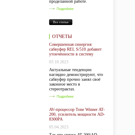
проделанной работе.
Подробнее
Все статьи
ОТЧЕТЫ
Совершенная синергия:
сабвуфер REL S/510 добавит
утончённости в систему
03.10.2023
Актуальные тенденции
наглядно демонстрируют, что
сабвуфер прочно занял своё
законное место в
стереотрактах.
Подробнее
AV-процессор Tone Winner AT-
200, усилитель мощности AD-
8300PA
05.04.2023
Так что связку AT-200/AD-