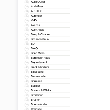
AudioQuest
32
AudioToys
33
AURALiC
34
Aurender
35
AVID
36
Axxess
37
Ayon Audio
38
Bang & Olufsen
39
Bassocontinuo
40
BDI
41
BenQ
42
Benz Micro
43
Bergmann Audio
44
Beyerdynamic
45
Black Rhodium
46
Bluesound
47
Blumenhofer
48
Borresen
49
Boulder
50
Bowers & Wilkins
51
Brodmann
52
Bryston
53
Burson Audio
54
Cabasse
55