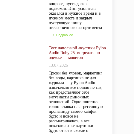
вопросе, пусть даже с
подвохом. Этот усилитель
оказался в нужное время и в
нужном месте и закрыл
пустующую нишу
отечественного ассортимента.
Подробнее
Тест напольной акустики Pylon
Audio Ruby 25: встречать по
одежке — моветон
13.07.2026
Трюки без уловок, маркетинг
без воды, картинка не для
журнала — у Pylon Audio
изначально все пошло не так,
как представляют себе
энтузиасты рыночных
отношений. Одно понятно
точно: ставка на агрессивную
пропаганду своего хайфая
будто и вовсе не
рассматривалась, а все
показательные картинки —
будто отчет в экселе о