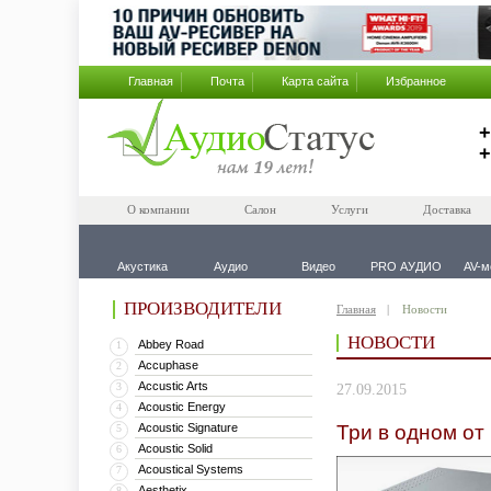
Главная
Почта
Карта сайта
Избранное
+
+
О компании
Салон
Услуги
Доставка
Акустика
Аудио
Видео
PRO АУДИО
AV-м
ПРОИЗВОДИТЕЛИ
Главная
Новости
НОВОСТИ
Abbey Road
1
Accuphase
2
Accustic Arts
3
27.09.2015
Acoustic Energy
4
Acoustic Signature
Три в одном от
5
Acoustic Solid
6
Acoustical Systems
7
Aesthetix
8