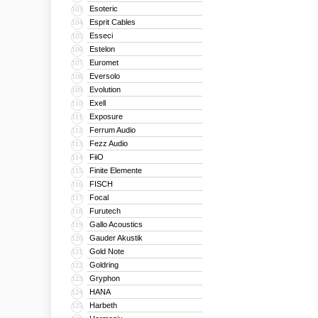
Esoteric
103
Esprit Cables
104
Esseci
105
Estelon
106
Euromet
107
Eversolo
108
Evolution
109
Exell
110
Exposure
111
Ferrum Audio
112
Fezz Audio
113
FiiO
114
Finite Elemente
115
FISCH
116
Focal
117
Furutech
118
Gallo Acoustics
119
Gauder Akustik
120
Gold Note
121
Goldring
122
Gryphon
123
HANA
124
Harbeth
125