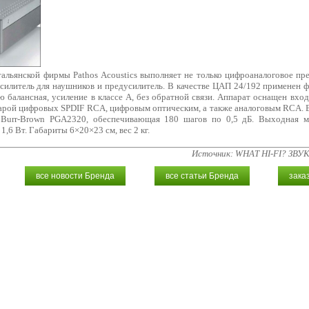
ьянской фирмы Pathos Acoustics выполняет не только цифроаналоговое пре
усилитель для наушников и предусилитель. В качестве ЦАП 24/192 применен
 балансная, усиление в классе A, без обратной связи. Аппарат оснащен вход
 парой цифровых SPDIF RCA, цифровым оптическим, а также аналоговым RCA. 
 Burr-Brown PGA2320, обеспечивающая 180 шагов по 0,5 дБ. Выходная 
,6 Вт. Габариты 6×20×23 см, вес 2 кг.
Источник: WHAT HI-FI? ЗВУ
все новости Бренда
все статьи Бренда
зака