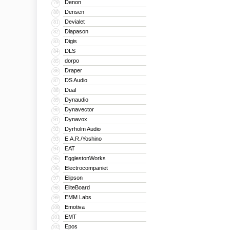
Denon
79
Densen
80
Devialet
81
Diapason
82
Digis
83
DLS
84
dorpo
85
Draper
86
DS Audio
87
Dual
88
Dynaudio
89
Dynavector
90
Dynavox
91
Dyrholm Audio
92
E.A.R./Yoshino
93
EAT
94
EgglestonWorks
95
Electrocompaniet
96
Elipson
97
EliteBoard
98
EMM Labs
99
Emotiva
100
EMT
101
Epos
102