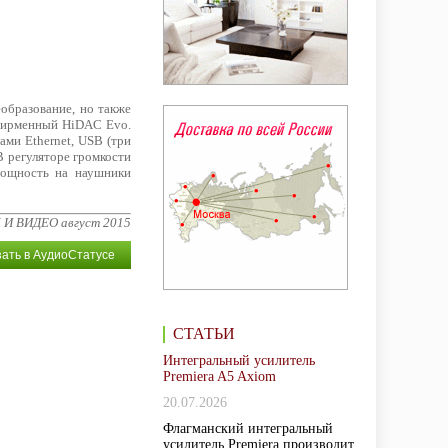
образование, но также
 фирменный HiDAC Evo.
ами Ethernet, USB (три
В регуляторе громкости
мощность на наушники
К И ВИДЕО август 2015
зать в АудиоСтатусе
СТАТЬИ
Интегральный усилитель
Premiera A5 Axiom
20.07.2026
Флагманский интегральный
усилитель Premiera производит