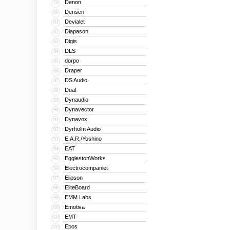
Denon
79
Densen
80
Devialet
81
Diapason
82
Digis
83
DLS
84
dorpo
85
Draper
86
DS Audio
87
Dual
88
Dynaudio
89
Dynavector
90
Dynavox
91
Dyrholm Audio
92
E.A.R./Yoshino
93
EAT
94
EgglestonWorks
95
Electrocompaniet
96
Elipson
97
EliteBoard
98
EMM Labs
99
Emotiva
100
EMT
101
Epos
102