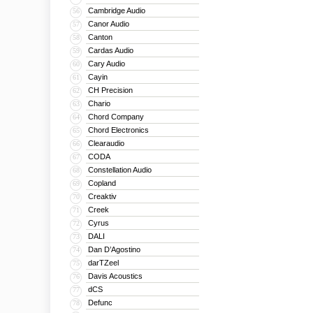
Cambridge Audio
56
Canor Audio
57
Canton
58
Cardas Audio
59
Cary Audio
60
Cayin
61
CH Precision
62
Chario
63
Chord Company
64
Chord Electronics
65
Clearaudio
66
CODA
67
Constellation Audio
68
Copland
69
Creaktiv
70
Creek
71
Cyrus
72
DALI
73
Dan D’Agostino
74
darTZeel
75
Davis Acoustics
76
dCS
77
Defunc
78