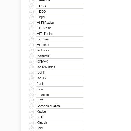
Harmonix
126
HECO
127
HEDD
128
Hegel
129
Hi-Fi Racks
130
HiFi Rose
131
HiFi-Tuning
132
HiFiStay
133
Hisense
134
iFi Audio
135
Inakustik
136
IOTAVX
137
IsoAcoustics
138
Isol-8
139
IsoTek
140
Jadis
141
Jico
142
JL Audio
143
JVC
144
Karan Acoustics
145
Kauber
146
KEF
147
Klipsch
148
Krell
149