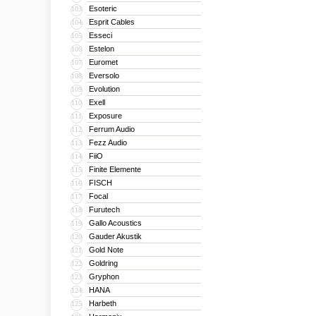
Esoteric
103
Esprit Cables
104
Esseci
105
Estelon
106
Euromet
107
Eversolo
108
Evolution
109
Exell
110
Exposure
111
Ferrum Audio
112
Fezz Audio
113
FiiO
114
Finite Elemente
115
FISCH
116
Focal
117
Furutech
118
Gallo Acoustics
119
Gauder Akustik
120
Gold Note
121
Goldring
122
Gryphon
123
HANA
124
Harbeth
125