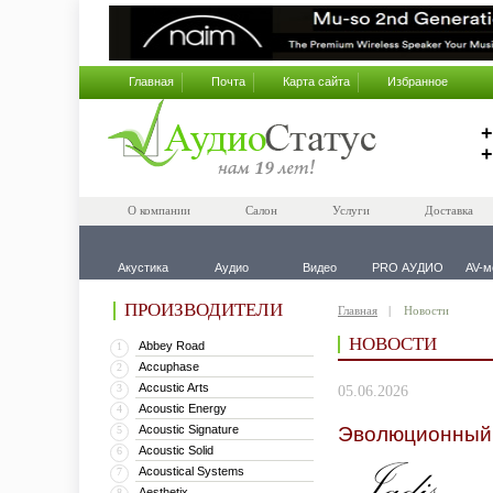
Главная
Почта
Карта сайта
Избранное
+
+
О компании
Салон
Услуги
Доставка
Акустика
Аудио
Видео
PRO АУДИО
AV-м
ПРОИЗВОДИТЕЛИ
Главная
Новости
НОВОСТИ
Abbey Road
1
Accuphase
2
Accustic Arts
3
05.06.2026
Acoustic Energy
4
Acoustic Signature
Эволюционный ф
5
Acoustic Solid
6
Acoustical Systems
7
Aesthetix
8