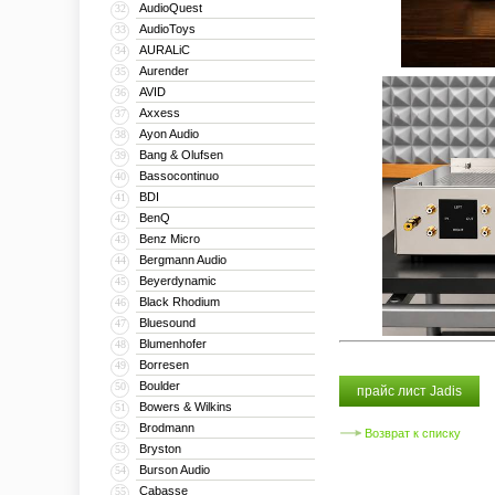
AudioQuest
32
AudioToys
33
AURALiC
34
Aurender
35
AVID
36
Axxess
37
Ayon Audio
38
Bang & Olufsen
39
Bassocontinuo
40
BDI
41
BenQ
42
Benz Micro
43
Bergmann Audio
44
Beyerdynamic
45
Black Rhodium
46
Bluesound
47
Blumenhofer
48
Borresen
49
Boulder
50
прайс лист Jadis
Bowers & Wilkins
51
Brodmann
52
Возврат к списку
Bryston
53
Burson Audio
54
Cabasse
55