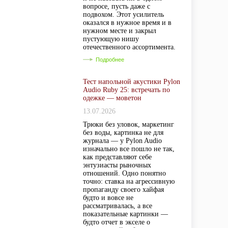
вопросе, пусть даже с
подвохом. Этот усилитель
оказался в нужное время и в
нужном месте и закрыл
пустующую нишу
отечественного ассортимента.
Подробнее
Тест напольной акустики Pylon
Audio Ruby 25: встречать по
одежке — моветон
13.07.2026
Трюки без уловок, маркетинг
без воды, картинка не для
журнала — у Pylon Audio
изначально все пошло не так,
как представляют себе
энтузиасты рыночных
отношений. Одно понятно
точно: ставка на агрессивную
пропаганду своего хайфая
будто и вовсе не
рассматривалась, а все
показательные картинки —
будто отчет в экселе о