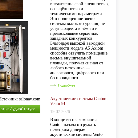
впечатление свой внешностью,
оснащённостью и
техническими параметрами.
Это полноценное звено
системы высокого уровня, не
уступающее, а в чём-то и
превосходящее серьёзных
западных конкурентов.
Благодаря высокой выходной
мощности модель А5 Axiom
способна озвучить помещение
весьма внушительной
площади, получая сигнал от
любого источника —
аналогового, цифрового или
беспроводного.
Подробнее
Акустические системы Canton
Источник: salonav.com
Vento 91
зать в АудиоСтатусе
19.07.2026
В конце весны компания
Canton начала отгружать
немецким дилерам
акустические системы Vento