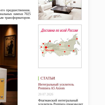
его предшественник.
миальных лампах 7025
ым трансформатором.
СТАТЬИ
Интегральный усилитель
Premiera A5 Axiom
20.07.2026
Флагманский интегральный
усилитель Premiera производит