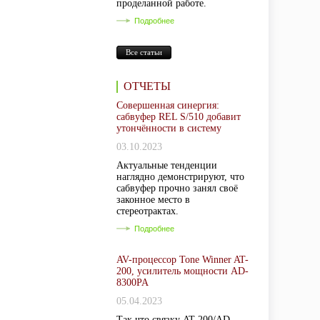
проделанной работе.
Подробнее
Все статьи
ОТЧЕТЫ
Совершенная синергия:
сабвуфер REL S/510 добавит
утончённости в систему
03.10.2023
Актуальные тенденции
наглядно демонстрируют, что
сабвуфер прочно занял своё
законное место в
стереотрактах.
Подробнее
AV-процессор Tone Winner AT-
200, усилитель мощности AD-
8300PA
05.04.2023
Так что связку AT-200/AD-