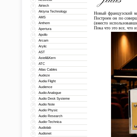
Airtech
9
Aktyna Technology
10
Новый французский к
AMS
11
Построен он по совер
(вместо использовавш
Anthem
12
Пока что это все, что 
Apertura
13
Apollo
14
Arcam
15
Arylic
16
AST
17
Astell&Kern
18
ATC
19
Atlas Cables
20
Audeze
21
Audia Flight
22
Audience
23
Audio Analogue
24
Audio Desk Systeme
25
Audio Note
26
Audio Physic
27
Audio Research
28
Audio-Technica
29
Audiolab
30
Audionet
31