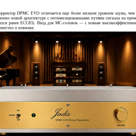
орректор DPMC EVO отличается еще более низким уровнем шума, чем 
шенно новой архитектуре с оптимизированными путями сигнала на пре
ихся ранее ECC83). Вход для MC-головок — с новым высокоэффективн
известно о новинке.