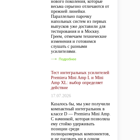
нового поколения, которые
весьма серьезно отличаются от
прежней линейки.
Параллельно парочку
напольных систем из первых
выпусков уже доставили для
тестирования и в Москву.
Греем, отмечаем технические
изменения и готовимся
слушать с разными
усилителями.
Подробнее
Тест интегральных усилителей
Premiera Mini Amp L и Mini
Amp XL: выбор определяет
действие
17.07.2026
Казалось бы, мы уже получили
компактный интегральник в
классе D — Premiera Mini Amp.
С начинкой, которая позволяла
ему стойко удерживать
позиции среди
полноразмерных компонентов,
и не пасовать ни в одном