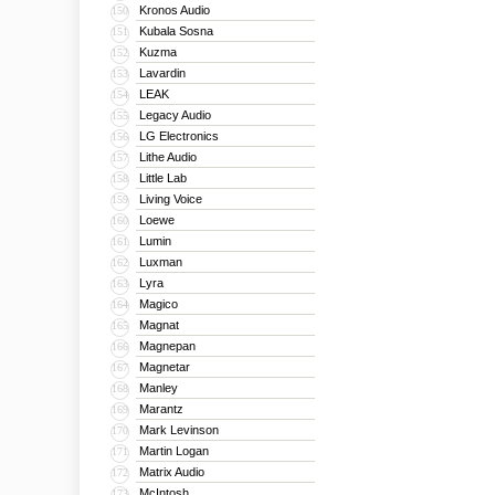
Kronos Audio
150
Kubala Sosna
151
Kuzma
152
Lavardin
153
LEAK
154
Legacy Audio
155
LG Electronics
156
Lithe Audio
157
Little Lab
158
Living Voice
159
Loewe
160
Lumin
161
Luxman
162
Lyra
163
Magico
164
Magnat
165
Magnepan
166
Magnetar
167
Manley
168
Marantz
169
Mark Levinson
170
Martin Logan
171
Matrix Audio
172
McIntosh
173