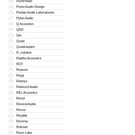
PurePower
244
Purist Audio Design
245
Puritan Audio Laboratories
246
Pylon Audio
247
Q Acoustics
248
QED
249
Qln
250
Quad
251
Quadraspire
252
R_volution
253
Raidho Acoustics
254
RCF
255
Reavon
256
Rega
257
Reimyo
258
Rekkord Audio
259
REL Acoustics
260
Revel
261
Revival Audio
262
Revox
263
Ricable
264
Rockna
265
Roksan
266
Roon Labs
267