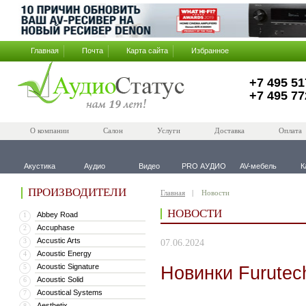
Главная
Почта
Карта сайта
Избранное
+7 495 51
+7 495 77
О компании
Салон
Услуги
Доставка
Оплата
Акустика
Аудио
Видео
PRO АУДИО
AV-мебель
К
ПРОИЗВОДИТЕЛИ
Главная
Новости
НОВОСТИ
Abbey Road
1
Accuphase
2
Accustic Arts
3
07.06.2024
Acoustic Energy
4
Acoustic Signature
Новинки Furutec
5
Acoustic Solid
6
Acoustical Systems
7
Aesthetix
8