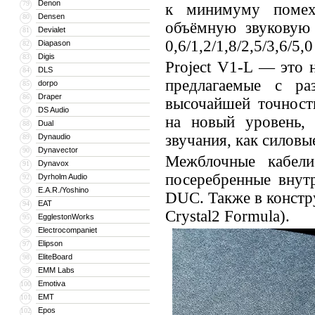
Denon
79
к минимуму помех
Densen
80
объёмную звуковую 
Devialet
81
0,6/1,2/1,8/2,5/3,6/5,
Diapason
82
Digis
83
Project V1-L — это 
DLS
84
предлагаемые с р
dorpo
85
Draper
86
высочайшей точност
DS Audio
87
на новый уровень, 
Dual
88
звучания, как силовы
Dynaudio
89
Dynavector
90
Межблочные кабели
Dynavox
91
посеребренные вну
Dyrholm Audio
92
E.A.R./Yoshino
93
DUC. Также в констр
EAT
94
Crystal2 Formula).
EgglestonWorks
95
Electrocompaniet
96
Elipson
97
EliteBoard
98
EMM Labs
99
Emotiva
100
EMT
101
Epos
102