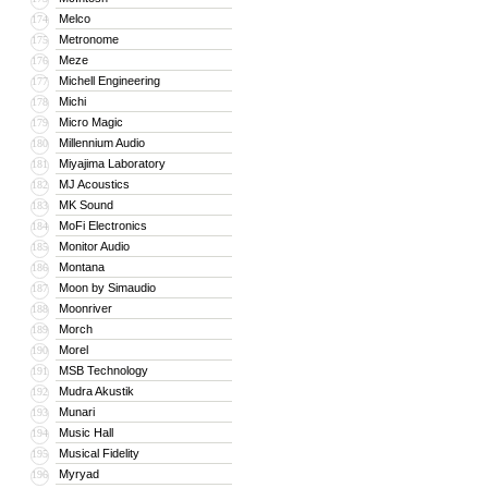
Melco
174
Metronome
175
Meze
176
Michell Engineering
177
Michi
178
Micro Magic
179
Millennium Audio
180
Miyajima Laboratory
181
MJ Acoustics
182
MK Sound
183
MoFi Electronics
184
Monitor Audio
185
Montana
186
Moon by Simaudio
187
Moonriver
188
Morch
189
Morel
190
MSB Technology
191
Mudra Akustik
192
Munari
193
Music Hall
194
Musical Fidelity
195
Myryad
196