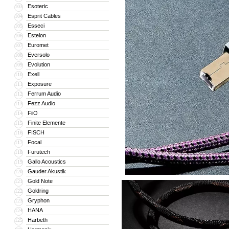
Esoteric
103
Esprit Cables
104
Esseci
105
Estelon
106
Euromet
107
Eversolo
108
Evolution
109
Exell
110
Exposure
111
Ferrum Audio
112
Fezz Audio
113
FiiO
114
Finite Elemente
115
FISCH
116
Focal
117
Furutech
118
Gallo Acoustics
119
Gauder Akustik
120
Gold Note
121
Goldring
122
Gryphon
123
HANA
124
Harbeth
125