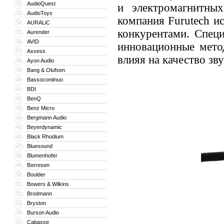
AudioQuest
32
и электромагнитны
AudioToys
33
компания Furutech и
AURALiC
34
конкурентами. Спец
Aurender
35
AVID
36
инновационные мето
Axxess
37
влияя на качество зв
Ayon Audio
38
Bang & Olufsen
39
Bassocontinuo
40
BDI
41
BenQ
42
Benz Micro
43
Bergmann Audio
44
Beyerdynamic
45
Black Rhodium
46
Bluesound
47
Blumenhofer
48
Borresen
49
Boulder
50
Bowers & Wilkins
51
Brodmann
52
Bryston
53
Burson Audio
54
Cabasse
55