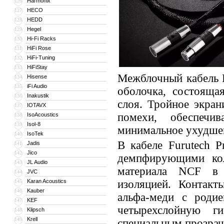
Harmonix
126
HECO
127
HEDD
128
Hegel
129
Hi-Fi Racks
130
HiFi Rose
131
HiFi-Tuning
132
HiFiStay
133
Межблочный кабель F
Hisense
134
iFi Audio
135
оболочка, состояща
Inakustik
136
слоя. Тройное экра
IOTAVX
137
помехи, обеспечи
IsoAcoustics
138
Isol-8
139
минимальное ухудшен
IsoTek
140
В кабеле Furutech P
Jadis
141
Jico
142
демпфирующими коль
JL Audio
143
материала NCF в 
JVC
144
Karan Acoustics
изоляцией. Контакт
145
Kauber
146
альфа-меди с роди
KEF
147
четырехслойную 
Klipsch
148
Krell
149
специальным прозра