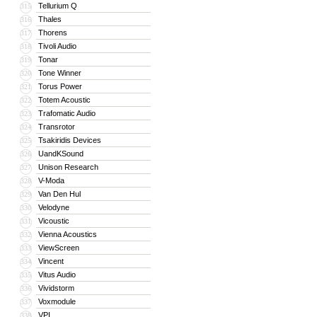
Tellurium Q
315
Thales
316
Thorens
317
Tivoli Audio
318
Tonar
319
Tone Winner
320
Torus Power
321
Totem Acoustic
322
Trafomatic Audio
323
Transrotor
324
Tsakiridis Devices
325
UandKSound
326
Unison Research
327
V-Moda
328
Van Den Hul
329
Velodyne
330
Vicoustic
331
Vienna Acoustics
332
ViewScreen
333
Vincent
334
Vitus Audio
335
Vividstorm
336
Voxmodule
337
VPI
338