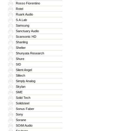
Rosso Fiorentino
268
Rotel
269
Ruark Audio
270
S.A.Lab
271
Samsung
272
Sanctuary Audio
273
Scansonic HD
274
Shanling
275
Shelter
276
Shunyata Research
277
Shure
278
SID
279
Silent Angel
280
Siltech
281
Simply Analog
282
Skylan
283
SME
284
Solid Tech
285
Solidsteel
286
Sonus Faber
287
Sony
288
Sorane
289
SOtM Audio
290