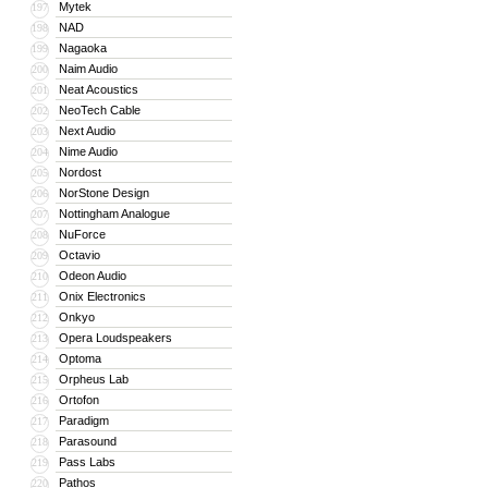
Mytek
197
NAD
198
Nagaoka
199
Naim Audio
200
Neat Acoustics
201
NeoTech Cable
202
Next Audio
203
Nime Audio
204
Nordost
205
NorStone Design
206
Nottingham Analogue
207
NuForce
208
Octavio
209
Odeon Audio
210
Onix Electronics
211
Onkyo
212
Opera Loudspeakers
213
Optoma
214
Orpheus Lab
215
Ortofon
216
Paradigm
217
Parasound
218
Pass Labs
219
Pathos
220