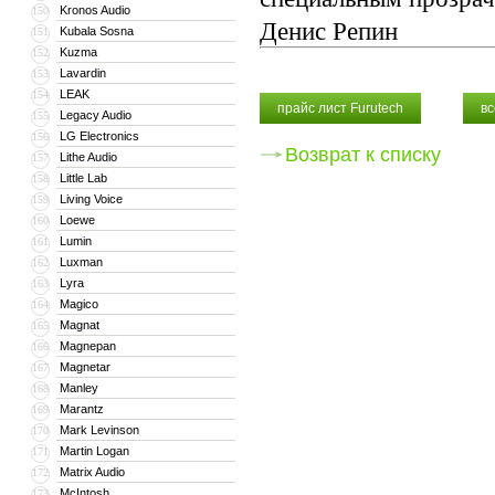
Kronos Audio
150
Денис Репин
Kubala Sosna
151
Kuzma
152
Lavardin
153
LEAK
154
прайс лист Furutech
вс
Legacy Audio
155
LG Electronics
156
Возврат к списку
Lithe Audio
157
Little Lab
158
Living Voice
159
Loewe
160
Lumin
161
Luxman
162
Lyra
163
Magico
164
Magnat
165
Magnepan
166
Magnetar
167
Manley
168
Marantz
169
Mark Levinson
170
Martin Logan
171
Matrix Audio
172
McIntosh
173