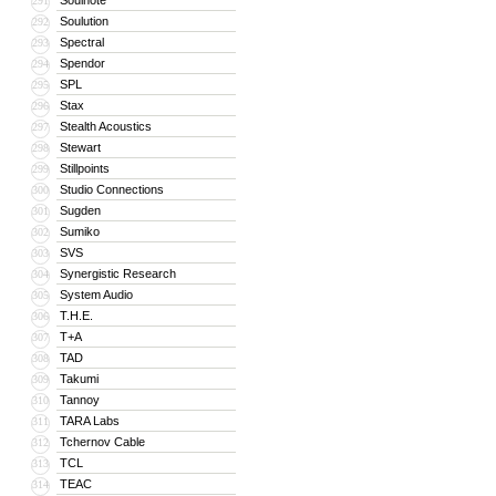
Soulnote
291
Soulution
292
Spectral
293
Spendor
294
SPL
295
Stax
296
Stealth Acoustics
297
Stewart
298
Stillpoints
299
Studio Connections
300
Sugden
301
Sumiko
302
SVS
303
Synergistic Research
304
System Audio
305
T.H.E.
306
T+A
307
TAD
308
Takumi
309
Tannoy
310
TARA Labs
311
Tchernov Cable
312
TCL
313
TEAC
314