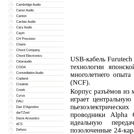
Cambridge Audio
56
Canor Audio
57
Canton
58
Cardas Audio
59
Cary Audio
60
Cayin
61
CH Precision
62
Chario
63
Chord Company
64
Chord Electronics
65
USB-кабель Furutech
Clearaudio
66
технологии японск
CODA
67
Constellation Audio
многолетнего опыта
68
Copland
69
(NCF).
Creaktiv
70
Корпус разъёмов из 
Creek
71
Cyrus
72
играет центральную 
DALI
73
пьезоэлектричес
Dan D’Agostino
74
darTZeel
75
проводники Alpha 
Davis Acoustics
76
идеальную переда
dCS
77
позолоченные 24-кар
Defunc
78