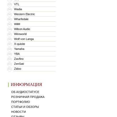
VTL
339
Wadia
340
Western Electric
341
Wharfedale
342
WiiM
343
Wilson Audio
344
Wireworld
345
Wolf von Langa
346
X-quisite
347
Yamaha
348
YBA
349
Zavfino
350
ZenSati
351
Zidoo
352
ИНФОРМАЦИЯ
ОБ АУДИОСТАТУСЕ
РОЗНИЧНАЯ ПРОДАЖА
ПОРТФОЛИО
СТАТЬИ И ОБЗОРЫ
НОВОСТИ
ОТЗЫВЫ