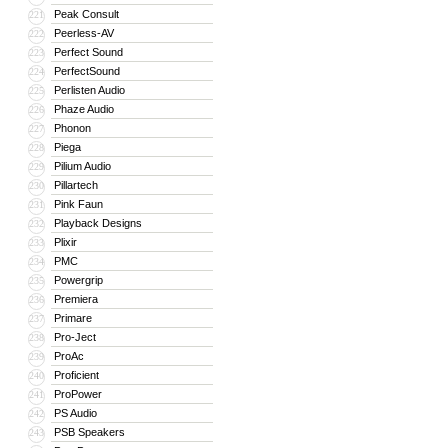
Peak Consult
221
Peerless-AV
222
Perfect Sound
223
PerfectSound
224
Perlisten Audio
225
Phaze Audio
226
Phonon
227
Piega
228
Pilium Audio
229
Pillartech
230
Pink Faun
231
Playback Designs
232
Plixir
233
PMC
234
Powergrip
235
Premiera
236
Primare
237
Pro-Ject
238
ProAc
239
Proficient
240
ProPower
241
PS Audio
242
PSB Speakers
243