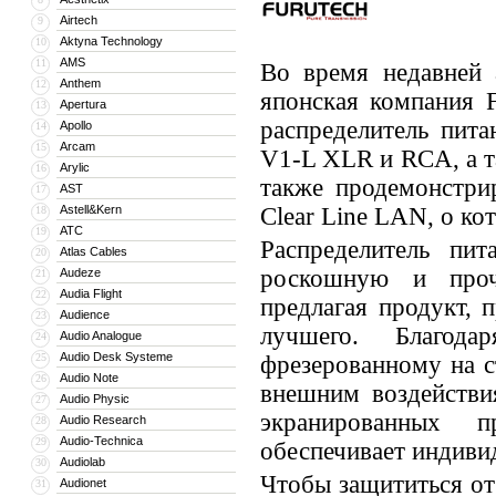
Airtech
9
Aktyna Technology
10
AMS
11
Во время недавней
Anthem
12
японская компания F
Apertura
13
распределитель пита
Apollo
14
Arcam
15
V1-L XLR и RCA, а 
Arylic
16
также продемонстри
AST
17
Astell&Kern
Clear Line LAN, о ко
18
ATC
19
Распределитель пит
Atlas Cables
20
роскошную и проч
Audeze
21
Audia Flight
22
предлагая продукт, 
Audience
23
лучшего. Благода
Audio Analogue
24
Audio Desk Systeme
25
фрезерованному на с
Audio Note
26
внешним воздействи
Audio Physic
27
экранированных 
Audio Research
28
Audio-Technica
29
обеспечивает индиви
Audiolab
30
Чтобы защититься от
Audionet
31